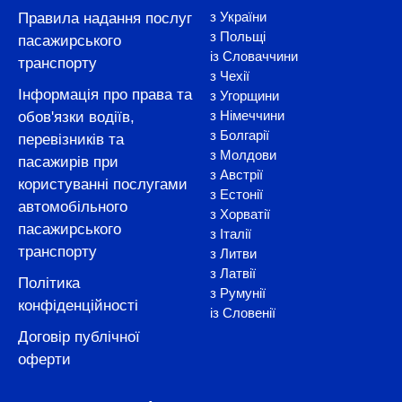
з України
Правила надання послуг
з Польщі
пасажирського
із Словаччини
транспорту
з Чехії
Інформація про права та
з Угорщини
з Німеччини
обов'язки водіїв,
з Болгарії
перевізників та
з Молдови
пасажирів при
з Австрії
користуванні послугами
з Естонії
автомобільного
з Хорватії
пасажирського
з Італії
транспорту
з Литви
з Латвії
Політика
з Румунії
конфіденційності
із Словенії
Договір публічної
оферти