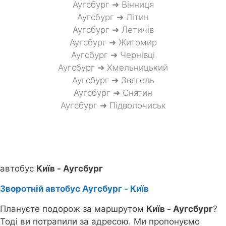
Аугсбург ➜ Вінниця
Аугсбург ➜ Літин
Аугсбург ➜ Летичів
Аугсбург ➜ Житомир
Аугсбург ➜ Чернівці
Аугсбург ➜ Хмельницький
Аугсбург ➜ Звягель
Аугсбург ➜ Снятин
Аугсбург ➜ Підволочиськ
автобус
Київ - Аугсбург
Зворотній автобус Аугсбург - Київ
Плануєте подорож за маршрутом
Київ - Аугсбург
?
Тоді ви потрапили за адресою. Ми пропонуємо