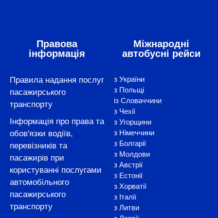
Правова
Міжнародні
інформація
автобусні рейси
з України
Правила надання послуг
з Польщі
пасажирського
із Словаччини
транспорту
з Чехії
Інформація про права та
з Угорщини
з Німеччини
обов'язки водіїв,
з Болгарії
перевізників та
з Молдови
пасажирів при
з Австрії
користуванні послугами
з Естонії
автомобільного
з Хорватії
пасажирського
з Італії
транспорту
з Литви