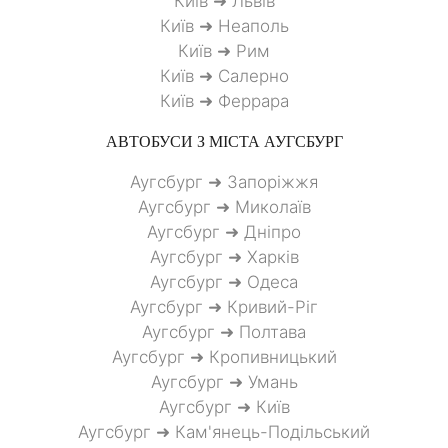
Київ ➜ Львів
Київ ➜ Неаполь
Київ ➜ Рим
Київ ➜ Салерно
Київ ➜ Феррара
АВТОБУСИ З МІСТА
АУГСБУРГ
Аугсбург ➜ Запоріжжя
Аугсбург ➜ Миколаїв
Аугсбург ➜ Дніпро
Аугсбург ➜ Харків
Аугсбург ➜ Одеса
Аугсбург ➜ Кривий-Ріг
Аугсбург ➜ Полтава
Аугсбург ➜ Кропивницький
Аугсбург ➜ Умань
Аугсбург ➜ Київ
Аугсбург ➜ Кам'янець-Подільський