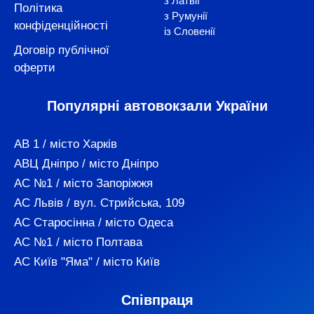
з Латвії
Політика
з Румунії
конфіденційності
із Словенії
Договір публічної
оферти
Популярні автовокзали України
АВ 1 / місто Харків
АВЦ Дніпро / місто Дніпро
АС №1 / місто Запоріжжя
АС Львів / вул. Стрийська, 109
АС Старосінна / місто Одеса
АС №1 / місто Полтава
АС Київ "Яма" / місто Київ
Співпраця