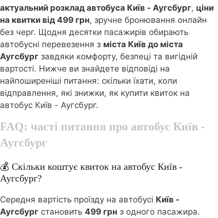
актуальний розклад автобуса Київ - Аугсбург
,
ціни
на квитки від 499 грн
, зручне бронювання онлайн
без черг. Щодня десятки пасажирів обирають
автобусні перевезення з
міста Київ до міста
Аугсбург
завдяки комфорту, безпеці та вигідній
вартості. Нижче ви знайдете відповіді на
найпоширеніші питання: скільки їхати, коли
відправлення, які знижки, як купити квиток на
автобус Київ - Аугсбург.
FAQ: часті питання про автобус
Київ -
Аугсбург
💰 Скільки коштує квиток на автобус Київ -
Аугсбург?
Середня вартість проїзду на автобусі
Київ -
Аугсбург
становить
499 грн
з одного пасажира.