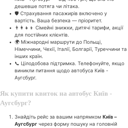
дешевше потяга чи літака.
🛡️ Страхування пасажирів включено у
вартість. Ваша безпека — пріоритет.
👨‍👩‍👧‍👦 Сімейні знижки, дитячі тарифи, акції
для постійних клієнтів.
🌍 Міжнародні маршрути до Польщі,
Німеччини, Чехії, Італії, Болгарії, Туреччини та
інших країн.
📞 Цілодобова підтримка. Телефонуйте, якщо
виникли питання щодо автобуса Київ -
Аугсбург.
Як купити квиток на автобус Київ -
Аугсбург?
Знайдіть рейс за вашим напрямком
Київ –
Аугсбург
через форму пошуку на головній