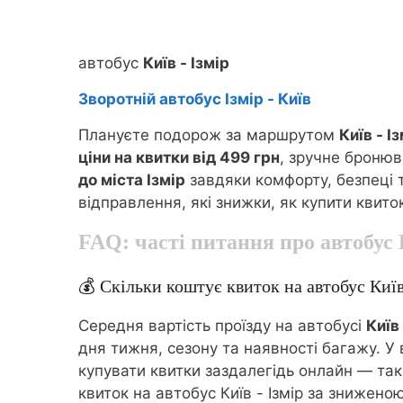
автобус
Київ - Ізмір
Зворотній автобус Ізмір - Київ
Плануєте подорож за маршрутом
Київ - І
ціни на квитки від 499 грн
, зручне броню
до міста Ізмір
завдяки комфорту, безпеці т
відправлення, які знижки, як купити квиток
FAQ: часті питання про автобус
💰 Скільки коштує квиток на автобус Київ
Середня вартість проїзду на автобусі
Київ 
дня тижня, сезону та наявності багажу. У
купувати квитки заздалегідь онлайн — так 
квиток на автобус Київ - Ізмір за знижено