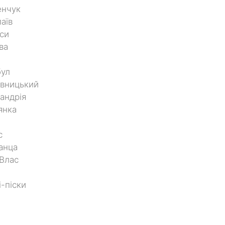
енчук
аїв
си
ва
бул
ивницький
андрія
янка
с
анца
 Влас
і-піски