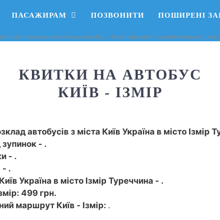
ПАСАЖИРАМ
ПОЗВОНИТИ
ПОШИРЕНІ З
вати або замовити квиток на автобус. Наші переваги: ​​гарантія низької ціни
КВИТКИ НА АВТОБУС
КИЇВ - ІЗМІР
зклад автобусів з міста Київ Україна в місто Ізмір Т
 зупинок - .
 - .
- .
Київ Україна в місто Ізмір Туреччина - .
змір: 499 грн.
ний маршрут Київ - Ізмір:
.