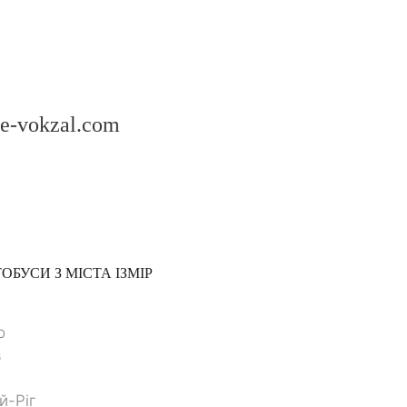
 e-vokzal.com
ОБУСИ З МІСТА
ІЗМІР
о
в
й-Ріг