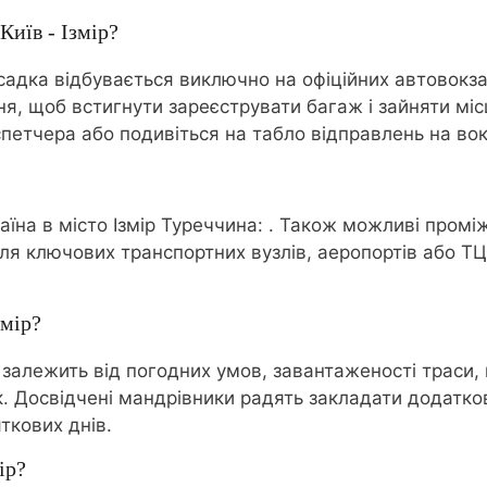
Київ - Ізмір?
садка відбувається виключно на офіційних автовокза
я, щоб встигнути зареєструвати багаж і зайняти міс
петчера або подивіться на табло відправлень на вок
аїна в місто Ізмір Туреччина:
. Також можливі проміж
ля ключових транспортних вузлів, аеропортів або ТЦ
змір?
і залежить від погодних умов, завантаженості траси,
ок. Досвідчені мандрівники радять закладати додатк
ткових днів.
ір?