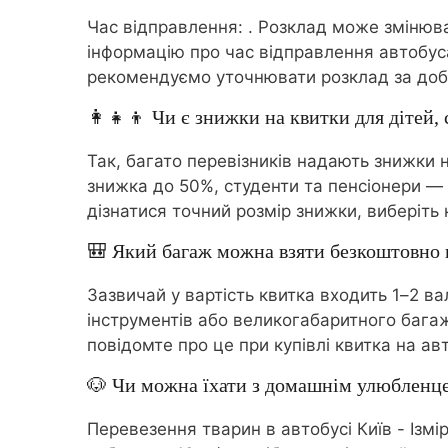
Час відправлення:
. Розклад може змінюва
інформацію про час відправлення автобуса
рекомендуємо уточнювати розклад за добу
👩‍👧‍👦 Чи є знижки на квитки для дітей, 
Так, багато перевізників надають знижки на
знижка до 50%, студенти та пенсіонери — д
дізнатися точний розмір знижки, виберіть 
🎒 Який багаж можна взяти безкоштовно в
Зазвичай у вартість квитка входить 1–2 в
інструментів або великогабаритного бага
повідомте про це при купівлі квитка на ав
🐶 Чи можна їхати з домашнім улюбленц
Перевезення тварин в автобусі Київ - Ізмі