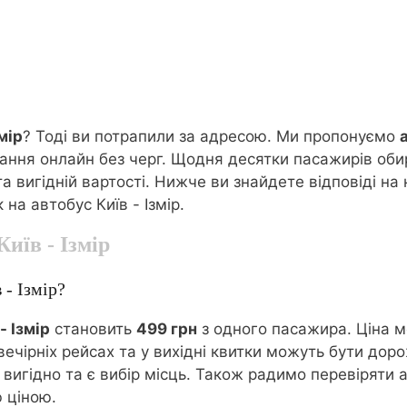
змір
? Тоді ви потрапили за адресою. Ми пропонуємо
вання онлайн без черг. Щодня десятки пасажирів оби
а вигідній вартості. Нижче ви знайдете відповіді на 
 на автобус Київ - Ізмір.
Київ - Ізмір
 - Ізмір?
- Ізмір
становить
499 грн
з одного пасажира. Ціна м
 вечірніх рейсах та у вихідні квитки можуть бути д
вигідно та є вибір місць. Також радимо перевіряти ак
ю ціною.