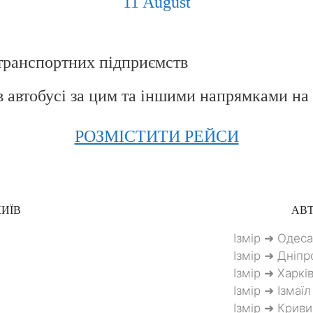
11 August
транспортних підприємств
в автобусі за цим та іншими напрямками на
РОЗМІСТИТИ РЕЙСИ
ИЇВ
АВТ
Ізмір ➜ Одеса
Ізмір ➜ Дніпр
Ізмір ➜ Харкі
Ізмір ➜ Ізмаїл
Ізмір ➜ Криви