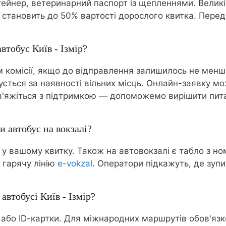
нтейнер, ветеринарний паспорт із щепленнями. Велик
чай становить до 50% вартості дорослого квитка. Пе
втобус Київ - Ізмір?
комісії, якщо до відправлення залишилось не менш
нується за наявності вільних місць. Онлайн-заявку м
 зв'яжіться з підтримкою — допоможемо вирішити пит
и автобус на вокзалі?
 у вашому квитку. Також на автовокзалі є табло з н
 гарячу лінію
e-vokzal
. Оператори підкажуть, де зупин
автобусі Київ - Ізмір?
 або ID-картки. Для міжнародних маршрутів обов'язк