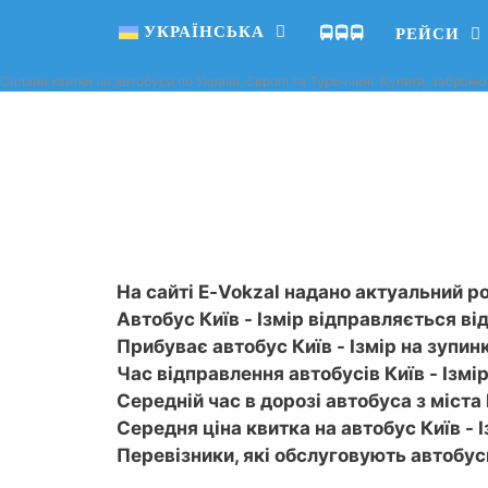
УКРАЇНСЬКА
🚍🚍🚍
РЕЙСИ
Онлайн квитки на автобуси по Україні, Європі та Туреччині. Купити, заброню
На сайті E-Vokzal надано актуальний ро
Автобус Київ - Ізмір відправляється від
Прибуває автобус Київ - Ізмір на зупинки
Час відправлення автобусів Київ - Ізмір 
Середній час в дорозі автобуса з міста 
Середня ціна квитка на автобус Київ - І
Перевізники, які обслуговують автобус