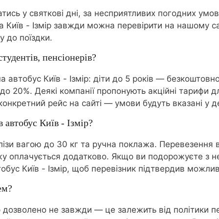
тись у святкові дні, за несприятливих погодних умов
 Київ - Ізмір завжди можна перевірити на нашому сай
 до поїздки.
студентів, пенсіонерів?
 автобус Київ - Ізмір: діти до 5 років — безкоштовно
о 20%. Деякі компанії пропонують акційні тарифи для
конкретний рейс на сайті — умови будуть вказані у д
 автобус Київ - Ізмір?
алізи вагою до 30 кг та ручна поклажа. Перевезення
жу оплачується додатково. Якщо ви подорожуєте з 
тобус Київ - Ізмір, щоб перевізник підтвердив можли
ем?
р дозволено не завжди — це залежить від політики пе