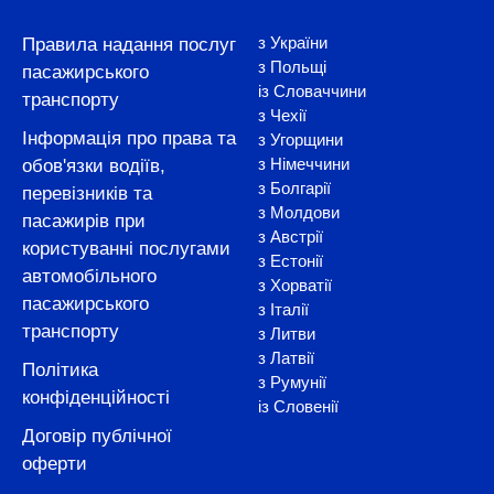
з України
Правила надання послуг
з Польщі
пасажирського
із Словаччини
транспорту
з Чехії
Інформація про права та
з Угорщини
з Німеччини
обов'язки водіїв,
з Болгарії
перевізників та
з Молдови
пасажирів при
з Австрії
користуванні послугами
з Естонії
автомобільного
з Хорватії
пасажирського
з Італії
транспорту
з Литви
з Латвії
Політика
з Румунії
конфіденційності
із Словенії
Договір публічної
оферти