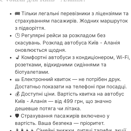
🚌 Тільки легальні перевізники з ліцензіями та
страхуванням пасажирів. Жодних маршруток
з підворіття.
🕒 Регулярні рейси за розкладом без
скасувань. Розклад автобуса Київ - Аланія
оновлюється щодня.
💺 Комфортні автобуси з кондиціонером, Wi-Fi,
розетками, відкидними сидіннями та
біотуалетами.
🎫 Електронний квиток — не потрібен друк.
Достатньо показати на телефоні при посадці.
💰 Доступні ціни. Вартість квитка на автобус
Київ - Аланія — від 499 грн, що значно
дешевше потяга чи літака.
🛡️ Страхування пасажирів включено у
вартість. Ваша безпека — пріоритет.
👨‍👩‍👧‍👦 Сімейні знижки, дитячі тарифи, акції