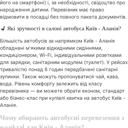
його на смартфоні) і, за необхідності, свідоцтво про
народження дитини. Перевізник має право
відмовити в посадці без повного пакета документів.
💺 Які зручності в салоні автобуса Київ - Аланія?
Більшість автобусів за напрямком Київ - Аланія
обладнані м'якими відкидними сидіннями,
кондиціонером, Wi-Fi, індивідуальними розетками
для зарядки, санітарним модулем (туалет). У рейсах
тривалістю понад 6 годин передбачені санітарні
зупинки. Також можуть пропонуватися чай, кава,
вода. Рівень комфорту залежить від класу
перевізника — ви можете обрати економ, стандарт
або бізнес-клас при купівлі квитка на автобус Київ -
Аланія.
Чому обирають автобусні перевезення з
e-vokzal для Київ - Аланія?