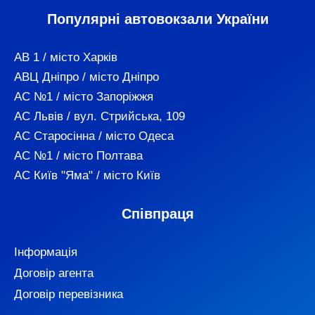
Популярні автовокзали України
АВ 1 / місто Харків
АВЦ Дніпро / місто Дніпро
АС №1 / місто Запоріжжя
АС Львів / вул. Стрийська, 109
АС Старосінна / місто Одеса
АС №1 / місто Полтава
АС Київ "Яма" / місто Київ
Співпраця
Інформація
Договір агента
Договір перевізника