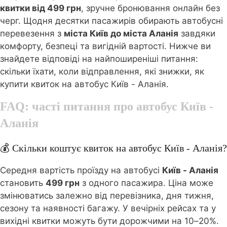
квитки від 499 грн
, зручне бронювання онлайн без
черг. Щодня десятки пасажирів обирають автобусні
перевезення з
міста Київ до міста Аланія
завдяки
комфорту, безпеці та вигідній вартості. Нижче ви
знайдете відповіді на найпоширеніші питання:
скільки їхати, коли відправлення, які знижки, як
купити квиток на автобус Київ - Аланія.
FAQ: часті питання про автобус
Київ -
Аланія
💰 Скільки коштує квиток на автобус Київ - Аланія?
Середня вартість проїзду на автобусі
Київ - Аланія
становить
499 грн
з одного пасажира. Ціна може
змінюватись залежно від перевізника, дня тижня,
сезону та наявності багажу. У вечірніх рейсах та у
вихідні квитки можуть бути дорожчими на 10–20%.