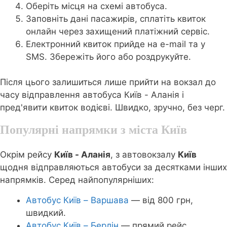
Оберіть місця на схемі автобуса.
Заповніть дані пасажирів, сплатіть квиток
онлайн через захищений платіжний сервіс.
Електронний квиток прийде на e-mail та у
SMS. Збережіть його або роздрукуйте.
Після цього залишиться лише прийти на вокзал до
часу відправлення автобуса Київ - Аланія і
пред'явити квиток водієві. Швидко, зручно, без черг.
Популярні напрямки з міста Київ
Окрім рейсу
Київ - Аланія
, з автовокзалу
Київ
щодня відправляються автобуси за десятками інших
напрямків. Серед найпопулярніших:
Автобус Київ – Варшава
— від 800 грн,
швидкий.
Автобус Київ – Берлін
— прямий рейс,