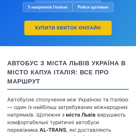
5 напрямків Італією
Рейси щотижня
КУПИТИ КВИТОК ОНЛАЙН
АВТОБУС З МІСТА ЛЬВІВ УКРАЇНА В
МІСТО КАПУА ІТАЛІЯ: ВСЕ ПРО
МАРШРУТ
Автобусне сполучення між Україною та Італією
— один із найбільш затребуваних міжнародних
напрямків. Щотижня з
міста Львів
вирушають
комфортабельні туритичні автобуси
перевізника
AL-TRANS
, які доставляють