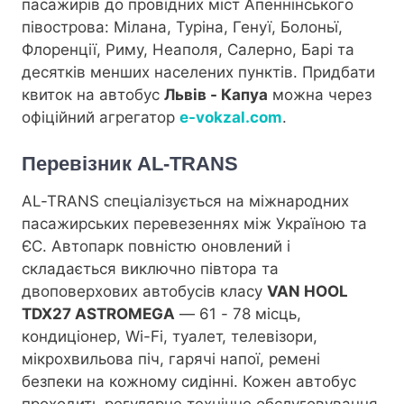
пасажирів до провідних міст Апеннінського
півострова: Мілана, Туріна, Генуї, Болоньї,
Флоренції, Риму, Неаполя, Салерно, Барі та
десятків менших населених пунктів. Придбати
квиток на автобус
Львів - Капуа
можна через
офіційний агрегатор
e-vokzal.com
.
Перевізник AL-TRANS
AL-TRANS спеціалізується на міжнародних
пасажирських перевезеннях між Україною та
ЄС. Автопарк повністю оновлений і
складається виключно півтора та
двоповерхових автобусів класу
VAN HOOL
TDX27 ASTROMEGA
— 61 - 78 місць,
кондиціонер, Wi-Fi, туалет, телевізори,
мікрохвильова піч, гарячі напої, ремені
безпеки на кожному сидінні. Кожен автобус
проходить регулярне технічне обслуговування