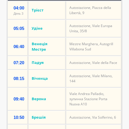
Autostazione, Piazza della
04:00
Трієст
Libertà, 9
День 3
Autostazione, Viale Europa
Удіне
05:05
Unita, 35/8
Венеція
Mestre Marghera, Autogrill
06:40
Местре
Villabona Sud
Падуя
07:20
Autostazione, Viale della Pace
Autostazione, Viale Milano,
Віченца
08:15
144
Viale Andrea Palladio,
Верона
09:40
зупинка Stazione Porta
Nuova A10
Брешія
10:50
Autostazione, Via Solferino, 6