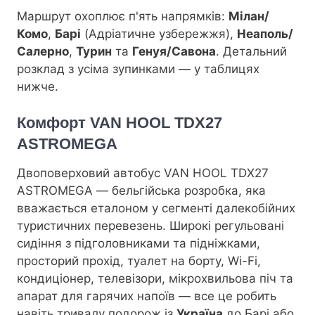
Маршрут охоплює п'ять напрямків:
Мілан/
Комо
,
Барі
(Адріатичне узбережжя),
Неаполь/
Салерно
,
Турин
та
Генуя/Савона
. Детальний
розклад з усіма зупинками — у таблицях
нижче.
Комфорт VAN HOOL TDX27
ASTROMEGA
Двоповерховий автобус VAN HOOL TDX27
ASTROMEGA — бельгійська розробка, яка
вважається еталоном у сегменті далекобійних
туристичних перевезень. Широкі регульовані
сидіння з підголовниками та підніжками,
просторий прохід, туалет на борту, Wi-Fi,
кондиціонер, телевізори, мікрохвильова піч та
апарат для гарячих напоїв — все це робить
навіть тривалу подорож із
Україна
до Барі або