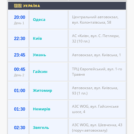
🇺🇦 УКРАЇНА
Центральний автовокзал,
20:00
Одеса
вул. Колонтаївська, 58
День 1
АС «Київ», вул. С. Петлюри,
Київ
22:30
32 (10 пл.)
Умань
23:45
Автовокзал, вул. Київська, 1
ТРЦ Європейський, вул. 1-го
00:45
Гайсин
Травня
День 2
Автовокзал, вул. Київська,
Житомир
01:00
93 (1 пл.)
АЗС WOG, вул. Гайсинське
Немирів
01:30
шосе, 4
АЗС WOG, вул. Шевченка, 43
Звягель
02:30
(поруч автовокзалу)