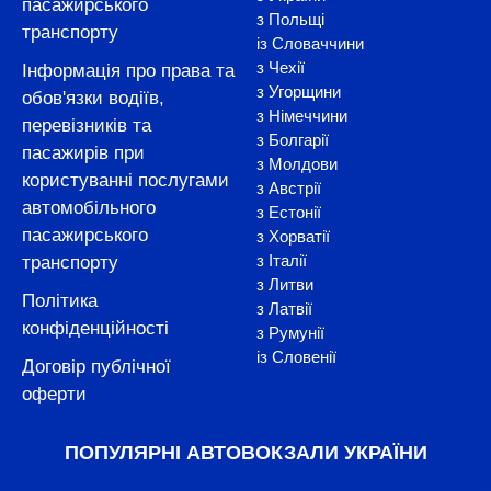
пасажирського
з Польщі
транспорту
із Словаччини
з Чехії
Інформація про права та
з Угорщини
обов'язки водіїв,
з Німеччини
перевізників та
з Болгарії
пасажирів при
з Молдови
користуванні послугами
з Австрії
автомобільного
з Естонії
пасажирського
з Хорватії
з Італії
транспорту
з Литви
Політика
з Латвії
конфіденційності
з Румунії
із Словенії
Договір публічної
оферти
ПОПУЛЯРНІ АВТОВОКЗАЛИ УКРАЇНИ