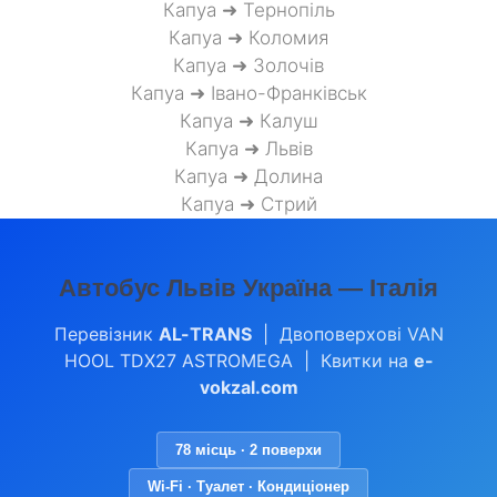
Капуа ➜ Тернопіль
Капуа ➜ Коломия
Капуа ➜ Золочів
Капуа ➜ Івано-Франківськ
Капуа ➜ Калуш
Капуа ➜ Львів
Капуа ➜ Долина
Капуа ➜ Стрий
Автобус Львів Україна — Італія
Перевізник
AL-TRANS
| Двоповерхові VAN
HOOL TDX27 ASTROMEGA | Квитки на
e-
vokzal.com
78 місць · 2 поверхи
Wi-Fi · Туалет · Кондиціонер