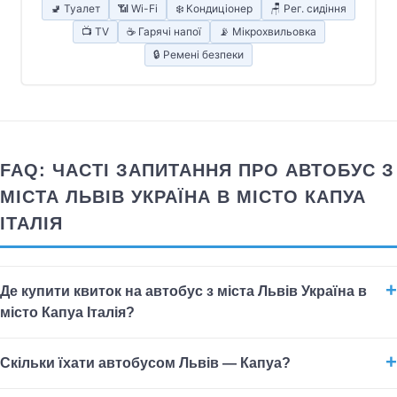
🚽 Туалет
📶 Wi-Fi
❄️ Кондиціонер
🪑 Рег. сидіння
📺 TV
☕ Гарячі напої
📡 Мікрохвильовка
🔒 Ремені безпеки
FAQ: ЧАСТІ ЗАПИТАННЯ ПРО АВТОБУС З
МІСТА ЛЬВІВ УКРАЇНА В МІСТО КАПУА
ІТАЛІЯ
Де купити квиток на автобус з міста Львів Україна в
місто Капуа Італія?
Скільки їхати автобусом Львів — Капуа?