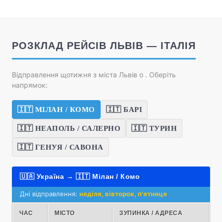
РОЗКЛАД РЕЙСІВ ЛЬВІВ — ІТАЛІЯ
Відправлення щотижня з міста Львів о
. Оберіть
напрямок:
🇮🇹 МІЛАН / КОМО
🇮🇹 БАРІ
🇮🇹 НЕАПОЛЬ / САЛЕРНО
🇮🇹 ТУРИН
🇮🇹 ГЕНУЯ / САВОНА
🇺🇦 Україна → 🇮🇹 Мілан / Комо
Дні відправлення:
неділя, вівторок, п'ятниця
ЧАС
МІСТО
ЗУПИНКА / АДРЕСА