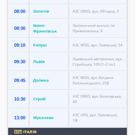
Золочів
08:00
АЗС ОККО, вул. Об'їздна, 3
Івано-
Залізничний вокзал, пл.
08:30
Франківськ
Привокзальна, 9
Калуш
09:10
АЗС WOG, вул. Львівська, 54
Львівський автовокзал, вул.
Львів
09:30
Стрийська, 109 (1–2 пл.)
АЗС WOG, вул. Богдана
Долина
09:45
Хмельницького, 25В
АЗС ОККО, вул. Болехівська,
Стрий
10:30
49
АЗС UPG, вул. Лавківська,
Мукачево
13:00
1Ж
🇮🇹 ІТАЛІЯ