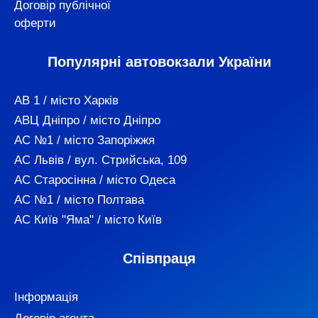
Договір публічної
оферти
Популярні автовокзали України
АВ 1 / місто Харків
АВЦ Дніпро / місто Дніпро
АС №1 / місто Запоріжжя
АС Львів / вул. Стрийська, 109
АС Старосінна / місто Одеса
АС №1 / місто Полтава
АС Київ "Яма" / місто Київ
Співпраця
Інформація