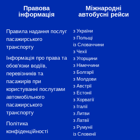
Правова
Міжнародні
інформація
автобусні рейси
з України
Правила надання послуг
з Польщі
пасажирського
із Словаччини
транспорту
з Чехії
Інформація про права та
з Угорщини
з Німеччини
обов'язки водіїв,
з Болгарії
перевізників та
з Молдови
пасажирів при
з Австрії
користуванні послугами
з Естонії
автомобільного
з Хорватії
пасажирського
з Італії
транспорту
з Литви
з Латвії
Політика
з Румунії
конфіденційності
із Словенії