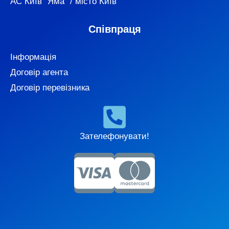
АС Київ "Яма" / місто Київ
Співпраця
Інформація
Договір агента
Договір перевізника
Зателефонувати!