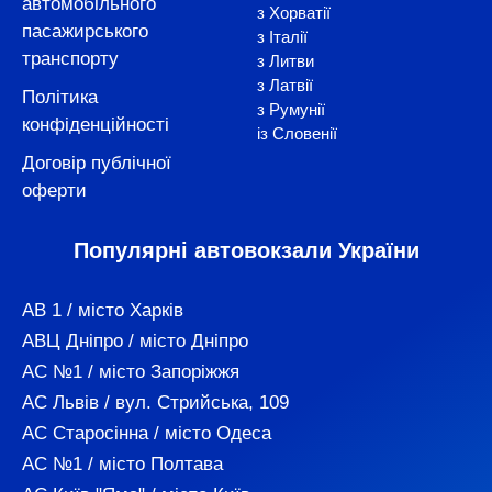
автомобільного
з Хорватії
пасажирського
з Італії
транспорту
з Литви
з Латвії
Політика
з Румунії
конфіденційності
із Словенії
Договір публічної
оферти
Популярні автовокзали України
АВ 1 / місто Харків
АВЦ Дніпро / місто Дніпро
АС №1 / місто Запоріжжя
АС Львів / вул. Стрийська, 109
АС Старосінна / місто Одеса
АС №1 / місто Полтава