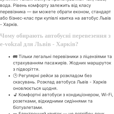
вода. Рівень комфорту залежить від класу
перевізника — ви можете обрати економ, стандарт
або бізнес-клас при купівлі квитка на автобус Львів
- Харків.
Чому обирають автобусні перевезення з
e-vokzal для Львів - Харків?
🚌 Тільки легальні перевізники з ліцензіями та
страхуванням пасажирів. Жодних маршруток
з підворіття.
🕒 Регулярні рейси за розкладом без
скасувань. Розклад автобуса Львів - Харків
оновлюється щодня.
💺 Комфортні автобуси з кондиціонером, Wi-Fi,
розетками, відкидними сидіннями та
біотуалетами.
🎫 Електронний квиток — не потрібен друк.