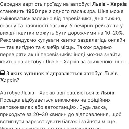
Середня вартість проїзду на автобусі
Львів - Харків
становить
1950 грн
з одного пасажира. Ціна може
змінюватись залежно від перевізника, дня тижня,
сезону та наявності багажу. У вечірніх рейсах та у
вихідні квитки можуть бути дорожчими на 10–20%.
Рекомендуємо купувати квитки заздалегідь онлайн
— так вигідно та є вибір місць. Також радимо
перевіряти акції перевізників: іноді можна знайти
квиток на автобус Львів - Харків за зниженою ціною.
🚍 З яких зупинок відправляється автобус Львів -
Харків?
Автобус Львів - Харків відправляється з:
Львів
.
Посадка відбувається виключно на офіційних
автовокзалах або автостанціях. Будь ласка,
приходьте за 20–30 хвилин до відправлення, щоб
встигнути зареєструвати багаж і зайняти місце.
Якщо ви не знаєте, де точно знаходиться