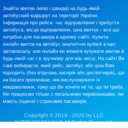
Знайти квитки легко і швидко на будь-який
автобусний маршрут на території України.
Інформація про рейси: час відправлення і прибуття
автобуса, місце відправлення, ціна квитка – все що
потрібно для пасажира в одному сайті. Купити
онлайн квиток на автобус аналогічно купівлі в касі
автовокзалу, але онлайн ви можете купувати квитки в
будь-який час і в зручному для вас місці. На сайті Ви
самі вибираєте, який рейс, автобус або ціна Вам
підходить (без втручань касирів або диспетчерів), що
на багато приємніше, ніж вислуховувати їх
невдоволення, тому що Ви хочете не те, що їм треба.
Ми працюємо тільки з легальними перевізниками, які
мають ліцензії і страховки пасажирів.
Copyright © 2019 - 2026 by LLC
AVTOVOKZALY.UA All Rights Reserved.