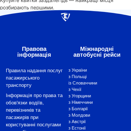
Купуйте квитки заздалегідь — найкращі місця
розбирають першими.
Правова
Міжнародні
інформація
автобусні рейси
з України
Правила надання послуг
з Польщі
пасажирського
із Словаччини
транспорту
з Чехії
Інформація про права та
з Угорщини
з Німеччини
обов'язки водіїв,
з Болгарії
перевізників та
з Молдови
пасажирів при
з Австрії
користуванні послугами
з Естонії