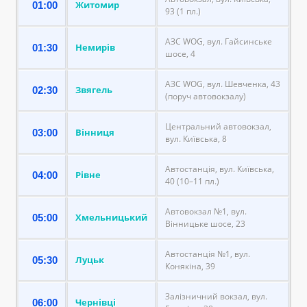
Житомир
01:00
93 (1 пл.)
АЗС WOG, вул. Гайсинське
Немирів
01:30
шосе, 4
АЗС WOG, вул. Шевченка, 43
Звягель
02:30
(поруч автовокзалу)
Центральний автовокзал,
Вінниця
03:00
вул. Київська, 8
Автостанція, вул. Київська,
Рівне
04:00
40 (10–11 пл.)
Автовокзал №1, вул.
Хмельницький
05:00
Вінницьке шосе, 23
Автостанція №1, вул.
Луцьк
05:30
Конякіна, 39
Залізничний вокзал, вул.
Чернівці
06:00