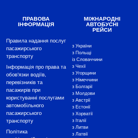
ПРАВОВА
МІЖНАРОДНІ
ІНФОРМАЦІЯ
АВТОБУСНІ
РЕЙСИ
Правила надання послуг
з України
пасажирського
з Польщі
транспорту
із Словаччини
з Чехії
Інформація про права та
з Угорщини
обов'язки водіїв,
з Німеччини
перевізників та
з Болгарії
пасажирів при
з Молдови
користуванні послугами
з Австрії
автомобільного
з Естонії
пасажирського
з Хорватії
з Італії
транспорту
з Литви
Політика
з Латвії