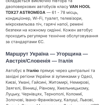
складається виключно півтора та
двоповерхових автобусів класу
VAN HOOL
TDX27 ASTROMEGA
— 61 - 78 місць,
кондиціонер, Wi-Fi, туалет, телевізори,
мікрохвильова піч, гарячі напої, ремені
безпеки на кожному сидінні. Кожен автобус
проходить регулярне технічне обслуговування
за стандартами ЄС.
Маршрут Україна — Угорщина —
Австрія/Словенія — Італія
Автобус в
Італію
прямує через центральні та
західні регіони України зі зупинками у Одесі,
Києві, Умані, Гайсині, Житомирі, Немирові,
Звягелі, Вінниці, Рівному, Хмельницькому,
Луцьку, Чернівцях, Тернополі, Коломиї,
Золочові, Івано-Франківську, Калуші, Львові,