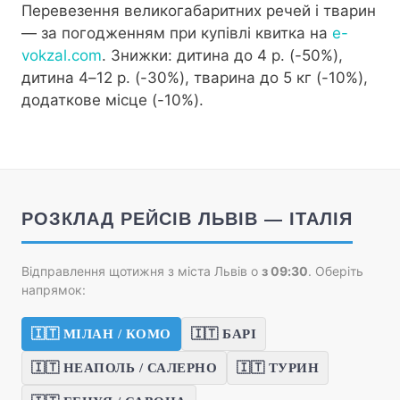
Перевезення великогабаритних речей і тварин
— за погодженням при купівлі квитка на
e-
vokzal.com
. Знижки: дитина до 4 р. (-50%),
дитина 4–12 р. (-30%), тварина до 5 кг (-10%),
додаткове місце (-10%).
РОЗКЛАД РЕЙСІВ ЛЬВІВ — ІТАЛІЯ
Відправлення щотижня з міста Львів о
з 09:30
. Оберіть
напрямок:
🇮🇹 МІЛАН / КОМО
🇮🇹 БАРІ
🇮🇹 НЕАПОЛЬ / САЛЕРНО
🇮🇹 ТУРИН