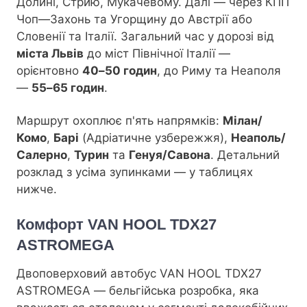
Долині, Стрию, Мукачевому. Далі — через КПП
Чоп—Захонь та Угорщину до Австрії або
Словенії та Італії. Загальний час у дорозі від
міста Львів
до міст Північної Італії —
орієнтовно
40–50 годин
, до Риму та Неаполя
—
55–65 годин
.
Маршрут охоплює п'ять напрямків:
Мілан/
Комо
,
Барі
(Адріатичне узбережжя),
Неаполь/
Салерно
,
Турин
та
Генуя/Савона
. Детальний
розклад з усіма зупинками — у таблицях
нижче.
Комфорт VAN HOOL TDX27
ASTROMEGA
Двоповерховий автобус VAN HOOL TDX27
ASTROMEGA — бельгійська розробка, яка