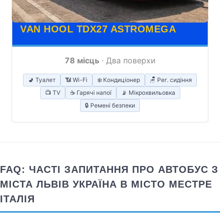
VAN HOOL TDX27 ASTROMEGA
78 місць
· Два поверхи
🚽 Туалет
📶 Wi-Fi
❄️ Кондиціонер
🪑 Рег. сидіння
📺 TV
☕ Гарячі напої
📡 Мікрохвильовка
🔒 Ремені безпеки
FAQ: ЧАСТІ ЗАПИТАННЯ ПРО АВТОБУС З
МІСТА ЛЬВІВ УКРАЇНА В МІСТО МЕСТРЕ
ІТАЛІЯ