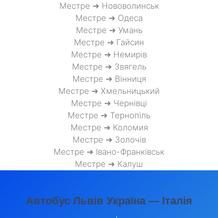
Местре ➜ Нововолинськ
Местре ➜ Одеса
Местре ➜ Умань
Местре ➜ Гайсин
Местре ➜ Немирів
Местре ➜ Звягель
Местре ➜ Вінниця
Местре ➜ Хмельницький
Местре ➜ Чернівці
Местре ➜ Тернопіль
Местре ➜ Коломия
Местре ➜ Золочів
Местре ➜ Івано-Франківськ
Местре ➜ Калуш
Автобус Львів Україна — Італія