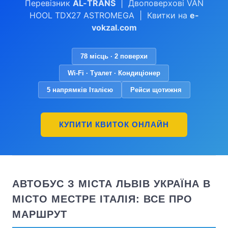
Перевізник
AL-TRANS
| Двоповерхові VAN
HOOL TDX27 ASTROMEGA | Квитки на
e-
vokzal.com
78 місць · 2 поверхи
Wi-Fi · Туалет · Кондиціонер
5 напрямків Італією
Рейси щотижня
КУПИТИ КВИТОК ОНЛАЙН
АВТОБУС З МІСТА ЛЬВІВ УКРАЇНА В
МІСТО МЕСТРЕ ІТАЛІЯ: ВСЕ ПРО
МАРШРУТ