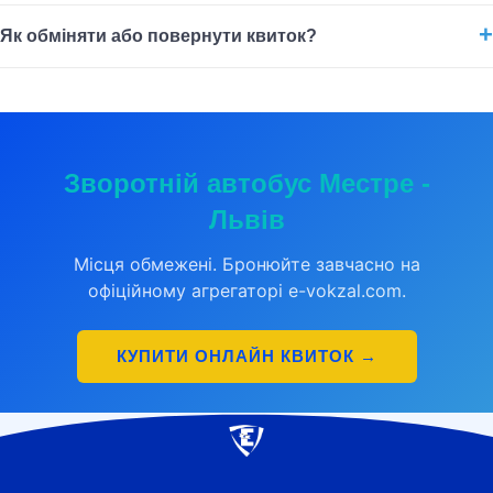
Як обміняти або повернути квиток?
Зворотній автобус Местре -
Львів
Місця обмежені. Бронюйте завчасно на
офіційному агрегаторі e-vokzal.com.
КУПИТИ ОНЛАЙН КВИТОК →