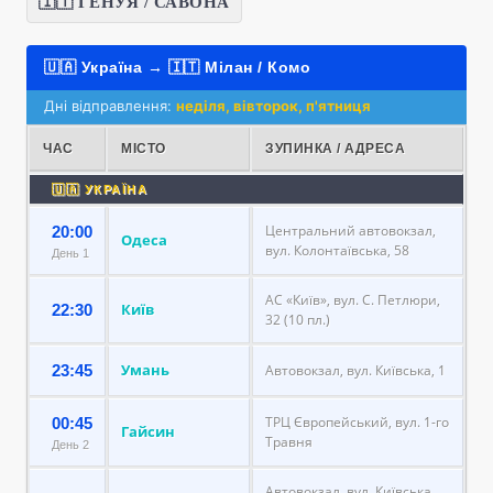
🇮🇹 ГЕНУЯ / САВОНА
🇺🇦 Україна → 🇮🇹 Мілан / Комо
Дні відправлення:
неділя, вівторок, п'ятниця
ЧАС
МІСТО
ЗУПИНКА / АДРЕСА
🇺🇦 УКРАЇНА
Центральний автовокзал,
20:00
Одеса
вул. Колонтаївська, 58
День 1
АС «Київ», вул. С. Петлюри,
Київ
22:30
32 (10 пл.)
Умань
23:45
Автовокзал, вул. Київська, 1
ТРЦ Європейський, вул. 1-го
00:45
Гайсин
Травня
День 2
Автовокзал, вул. Київська,