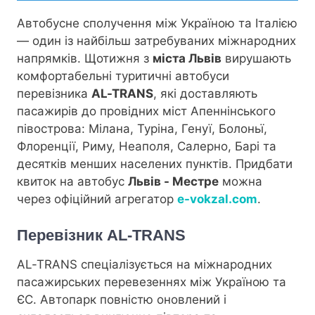
Автобусне сполучення між Україною та Італією
— один із найбільш затребуваних міжнародних
напрямків. Щотижня з
міста Львів
вирушають
комфортабельні туритичні автобуси
перевізника
AL-TRANS
, які доставляють
пасажирів до провідних міст Апеннінського
півострова: Мілана, Туріна, Генуї, Болоньї,
Флоренції, Риму, Неаполя, Салерно, Барі та
десятків менших населених пунктів. Придбати
квиток на автобус
Львів - Местре
можна
через офіційний агрегатор
e-vokzal.com
.
Перевізник AL-TRANS
AL-TRANS спеціалізується на міжнародних
пасажирських перевезеннях між Україною та
ЄС. Автопарк повністю оновлений і