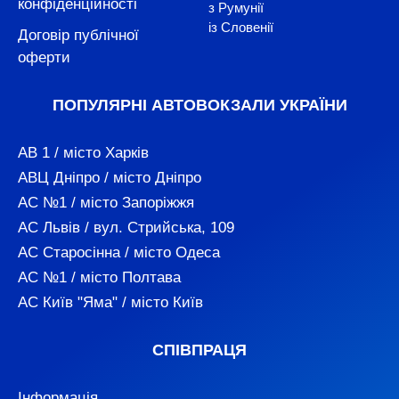
конфіденційності
з Румунії
із Словенії
Договір публічної
оферти
ПОПУЛЯРНІ АВТОВОКЗАЛИ УКРАЇНИ
АВ 1 / місто Харків
АВЦ Дніпро / місто Дніпро
АС №1 / місто Запоріжжя
АС Львів / вул. Стрийська, 109
АС Старосінна / місто Одеса
АС №1 / місто Полтава
АС Київ "Яма" / місто Київ
СПІВПРАЦЯ
Інформація