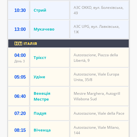
АЗС ОККО, вул. Болехівська,
Стрий
10:30
49
АЗС UPG, вул. Лавківська,
Мукачево
13:00
1Ж
🇮🇹 ІТАЛІЯ
Autostazione, Piazza della
04:00
Трієст
Libertà, 9
День 3
Autostazione, Viale Europa
Удіне
05:05
Unita, 35/8
Венеція
Mestre Marghera, Autogrill
06:40
Местре
Villabona Sud
Падуя
07:20
Autostazione, Viale della Pace
Autostazione, Viale Milano,
Віченца
08:15
144