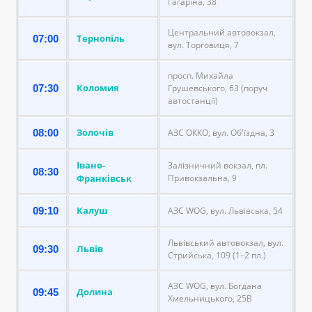
Гагаріна, 38
Центральний автовокзал,
Тернопіль
07:00
вул. Торговиця, 7
просп. Михайла
Коломия
07:30
Грушевського, 63 (поруч
автостанції)
Золочів
08:00
АЗС ОККО, вул. Об'їздна, 3
Івано-
Залізничний вокзал, пл.
08:30
Франківськ
Привокзальна, 9
Калуш
09:10
АЗС WOG, вул. Львівська, 54
Львівський автовокзал, вул.
Львів
09:30
Стрийська, 109 (1–2 пл.)
АЗС WOG, вул. Богдана
Долина
09:45
Хмельницького, 25В