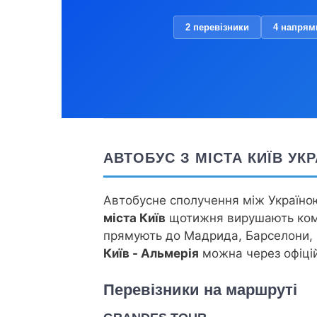
2 перевізники
4 напрям
АВТОБУС З МІСТА КИЇВ УК
Автобусне сполучення між Україною
міста Київ
щотижня вирушають комф
прямують до Мадрида, Барселони, Се
Київ - Альмерія
можна через офіці
Перевізники на маршруті