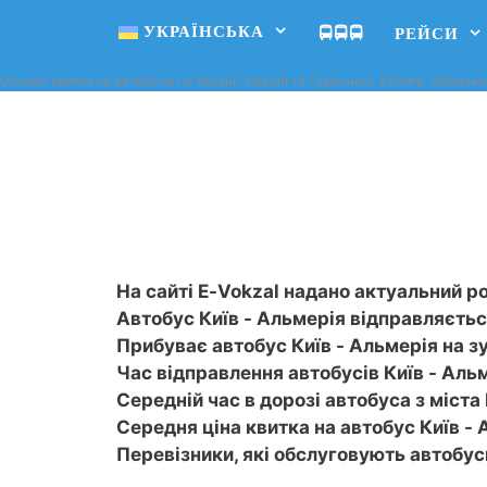
УКРАЇНСЬКА
🚍🚍🚍
РЕЙСИ
Онлайн квитки на автобуси по Україні, Європі та Туреччині. Купити, заброню
На сайті E-Vokzal надано актуальний ро
Автобус Київ - Альмерія відправляється
Прибуває автобус Київ - Альмерія на з
Час відправлення автобусів Київ - Альм
Середній час в дорозі автобуса з міста К
Середня ціна квитка на автобус Київ - 
Перевізники, які обслуговують автобу