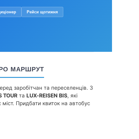
диціонер
Рейси щотижня
 ПРО МАРШРУТ
еред заробітчан та переселенців. З
S TOUR
та
LUX-REISEN BIS
, які
 міст. Придбати квиток на автобус