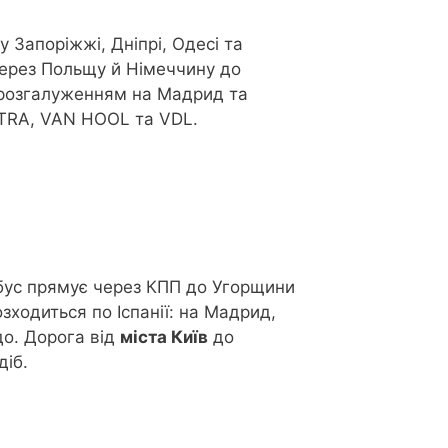
у Запоріжжі, Дніпрі, Одесі та
через Польщу й Німеччину до
 розгалуженням на Мадрид та
TRA, VAN HOOL та VDL.
бус прямує через КПП до Угорщини
зходиться по Іспанії: на Мадрид,
до. Дорога від
міста Київ
до
діб.