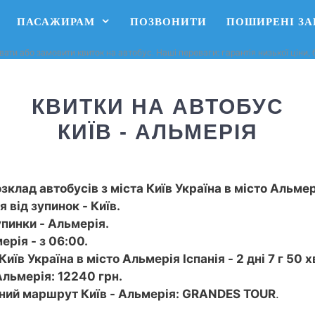
ПАСАЖИРАМ
ПОЗВОНИТИ
ПОШИРЕНІ З
вати або замовити квиток на автобус. Наші переваги: ​​гарантія низької ціни
КВИТКИ НА АВТОБУС
КИЇВ - АЛЬМЕРІЯ
зклад автобусів з міста Київ Україна в місто Альмері
 від зупинок - Київ.
упинки - Альмерія.
ерія - з 06:00.
иїв Україна в місто Альмерія Іспанія - 2 дні 7 г 50 х
Альмерія: 12240 грн.
сний маршрут Київ - Альмерія: GRANDES TOUR
.