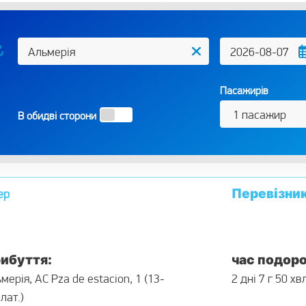
Пасажирів
В обидві сторони
Перевізни
ер
ибуття:
час подоро
мерія, АС Pza de estacion, 1 (13-
2 дні 7 г 50 хв
лат.)