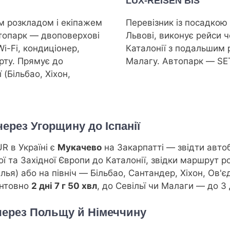
LUX-REISEN BIS
им розкладом і екіпажем
Перевізник із посадкою 
втопарк — двоповерхові
Львові, виконує рейси 
i-Fi, кондиціонер,
Каталонії з подальшим
орту. Прямує до
Малагу. Автопарк — SE
 (Більбао, Хіхон,
рез Угорщину до Іспанії
 в Україні є
Мукачево
на Закарпатті — звідти авто
ї та Західної Європи до Каталонії, звідки маршрут ро
ья) або на північ — Більбао, Сантандер, Хіхон, Ов'є
єнтовно
2 дні 7 г 50 хвл
, до Севільї чи Малаги — до 3 
через Польщу й Німеччину