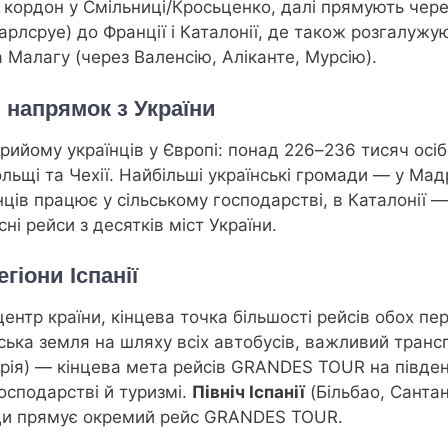
кордон у Смільниці/Кросьценко, далі прямують через
арлсруе) до Франції і Каталонії, де також розгалуж
 Малагу (через Валенсію, Аліканте, Мурсію).
 напрямок з України
прийому українців у Європі: понад 226–236 тисяч осі
льщі та Чехії. Найбільші українські громади — у Мадр
нців працює у сільському господарстві, в Каталонії —
і рейси з десятків міст України.
гіони Іспанії
ентр країни, кінцева точка більшості рейсів обох пер
ька земля на шляху всіх автобусів, важливий трансп
рія) — кінцева мета рейсів GRANDES TOUR на півден
осподарстві й туризмі.
Північ Іспанії
(Більбао, Сантан
куди прямує окремий рейс GRANDES TOUR.