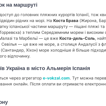
ок на маршруті
оступ до головних пляжних курортів Іспанії, тож кв
відвідин рідних на морі. На
Костa Брава
(Жирона, Бар
тку іспанської частини маршруту — піщані пляжі та б
 Торревєха) з теплим Середземним морем і високим 
Малазі та Марбельї — це вже
Коста-дель-Соль
, най
 Севілья — це вже не море, а столиця Андалусії з 
 (Сантандер, Хіхон) море холодніше й більше підходи
ого відпочинку.
їв Україна в місто Альмерія Іспанія
ться через агрегатор
e-vokzal.com
. Тут можна перев
вання онлайн. Після оплати ви отримаєте електронн
ону