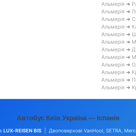
Альмерія ➜ Р
Альмерія ➜ Л
Альмерія ➜ С
Альмерія ➜ К
Альмерія ➜ 
Альмерія ➜ М
Альмерія ➜ Д
Альмерія ➜ М
Альмерія ➜ О
Альмерія ➜ К
Альмерія ➜ П
Альмерія ➜ К
Автобус Київ Україна — Іспанія
а
LUX-REISEN BIS
| Двоповерхові VanHool, SETRA, Mer