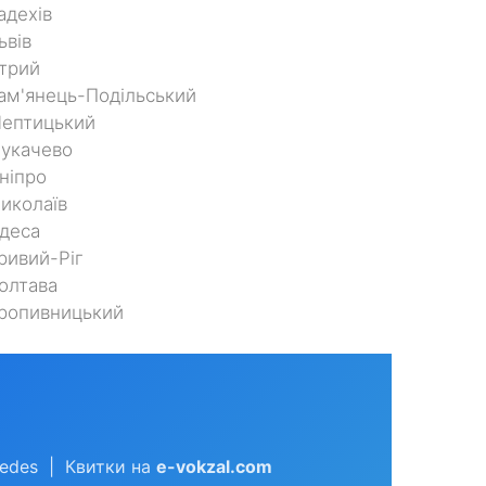
адехів
ьвів
трий
ам'янець-Подільський
Шептицький
укачево
ніпро
иколаїв
деса
ривий-Ріг
олтава
ропивницький
cedes | Квитки на
e-vokzal.com