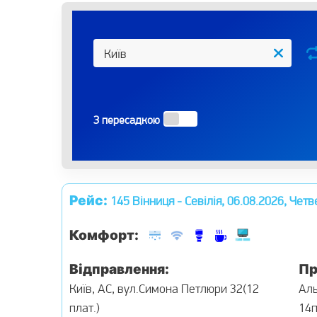
З пересадкою
Рейс:
145 Вінниця - Севілія, 06.08.2026, Четв
Комфорт:
Відправлення:
Пр
Київ, АС, вул.Симона Петлюри 32(12
Аль
плат.)
14п