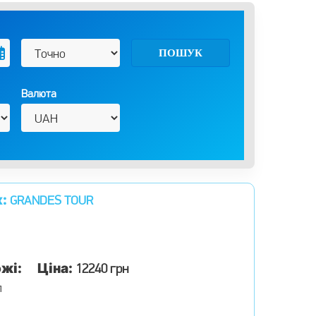
ПОШУК
Валюта
к:
GRANDES TOUR
жі:
Ціна:
12240 грн
л