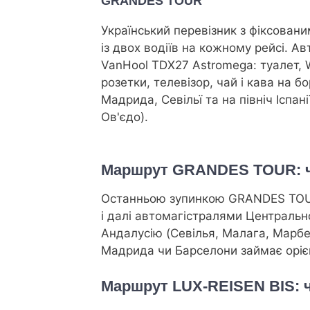
GRANDES TOUR
Український перевізник з фіксован
із двох водіїв на кожному рейсі. А
VanHool TDX27 Astromega: туалет, W
розетки, телевізор, чай і кава на б
Мадрида, Севільї та на північ Іспанії
Ов'єдо).
Маршрут GRANDES TOUR: че
Останньою зупинкою GRANDES TOUR
і далі автомагістралями Центрально
Андалусію (Севілья, Малага, Марбел
Мадрида чи Барселони займає орі
Маршрут LUX-REISEN BIS: 