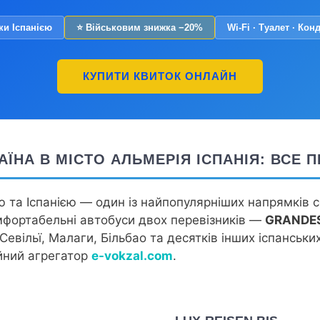
ки Іспанією
⭐ Військовим знижка −20%
Wi-Fi · Туалет · Кон
КУПИТИ КВИТОК ОНЛАЙН
РАЇНА В МІСТО АЛЬМЕРІЯ ІСПАНІЯ: ВСЕ
 та Іспанією — один із найпопулярніших напрямків с
ортабельні автобуси двох перевізників —
GRANDE
вільї, Малаги, Більбао та десятків інших іспанських
йний агрегатор
e-vokzal.com
.