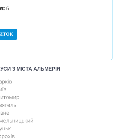
я:
6
ИТОК
УСИ З МІСТА
АЛЬМЕРІЯ
арків
иїв
Житомир
вягель
івне
Хмельницький
уцьк
орохів