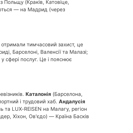
 Польщу (Краків, Катовіце,
уються — на Мадрид (через
б отримали тимчасовий захист, це
иді, Барселоні, Валенсії та Малазі;
 у сфері послуг. Це і пояснює
евізників.
Каталонія
(Барселона,
ортний і трудовий хаб.
Андалусія
ь та LUX-REISEN на Малагу, регіон
дер, Хіхон, Ов'єдо) — Країна Басків