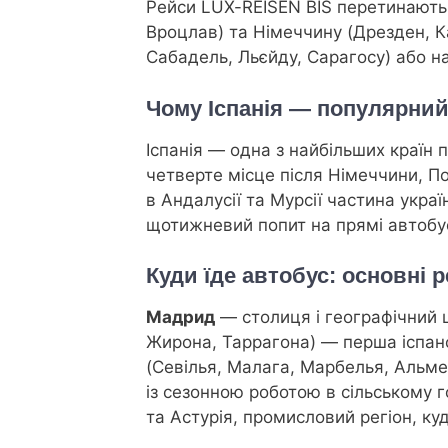
Рейси LUX-REISEN BIS перетинають 
Вроцлав) та Німеччину (Дрезден, К
Сабадель, Льєйду, Сарагосу) або на
Чому Іспанія — популярний
Іспанія — одна з найбільших країн 
четверте місце після Німеччини, По
в Андалусії та Мурсії частина украї
щотижневий попит на прямі автобусн
Куди їде автобус: основні ре
Мадрид
— столиця і географічний ц
Жирона, Таррагона) — перша іспанс
(Севілья, Малага, Марбелья, Альме
із сезонною роботою в сільському г
та Астурія, промисловий регіон, 