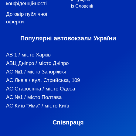
конфіденційності
із Словенії
Договір публічної
оферти
Популярні автовокзали України
АВ 1 / місто Харків
АВЦ Дніпро / місто Дніпро
АС №1 / місто Запоріжжя
АС Львів / вул. Стрийська, 109
АС Старосінна / місто Одеса
АС №1 / місто Полтава
АС Київ "Яма" / місто Київ
Співпраця