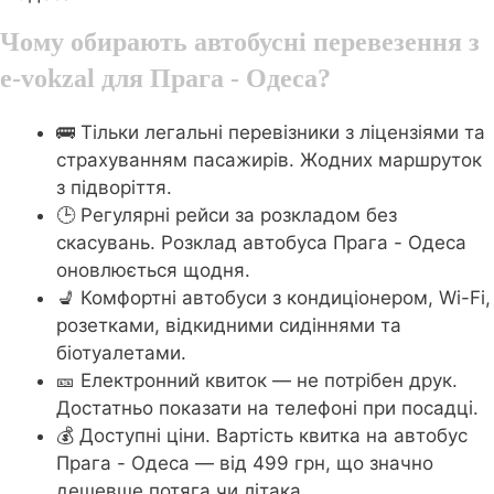
Чому обирають автобусні перевезення з
e-vokzal для Прага - Одеса?
🚌 Тільки легальні перевізники з ліцензіями та
страхуванням пасажирів. Жодних маршруток
з підворіття.
🕒 Регулярні рейси за розкладом без
скасувань. Розклад автобуса Прага - Одеса
оновлюється щодня.
💺 Комфортні автобуси з кондиціонером, Wi-Fi,
розетками, відкидними сидіннями та
біотуалетами.
🎫 Електронний квиток — не потрібен друк.
Достатньо показати на телефоні при посадці.
💰 Доступні ціни. Вартість квитка на автобус
Прага - Одеса — від 499 грн, що значно
дешевше потяга чи літака.