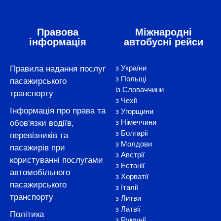
Правова
Міжнародні
інформація
автобусні рейси
з України
Правила надання послуг
з Польщі
пасажирського
із Словаччини
транспорту
з Чехії
Інформація про права та
з Угорщини
з Німеччини
обов'язки водіїв,
з Болгарії
перевізників та
з Молдови
пасажирів при
з Австрії
користуванні послугами
з Естонії
автомобільного
з Хорватії
пасажирського
з Італії
транспорту
з Литви
з Латвії
Політика
з Румунії