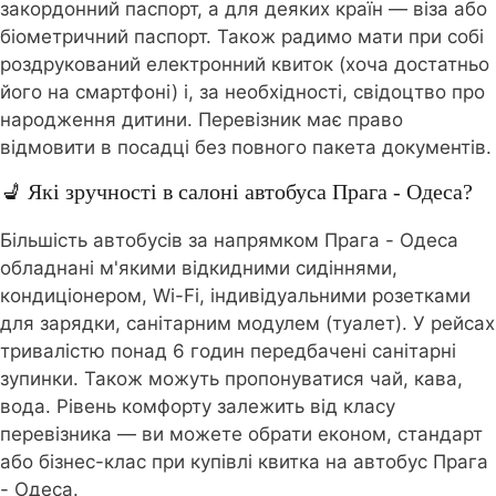
закордонний паспорт, а для деяких країн — віза або
біометричний паспорт. Також радимо мати при собі
роздрукований електронний квиток (хоча достатньо
його на смартфоні) і, за необхідності, свідоцтво про
народження дитини. Перевізник має право
відмовити в посадці без повного пакета документів.
💺 Які зручності в салоні автобуса Прага - Одеса?
Більшість автобусів за напрямком Прага - Одеса
обладнані м'якими відкидними сидіннями,
кондиціонером, Wi-Fi, індивідуальними розетками
для зарядки, санітарним модулем (туалет). У рейсах
тривалістю понад 6 годин передбачені санітарні
зупинки. Також можуть пропонуватися чай, кава,
вода. Рівень комфорту залежить від класу
перевізника — ви можете обрати економ, стандарт
або бізнес-клас при купівлі квитка на автобус Прага
- Одеса.