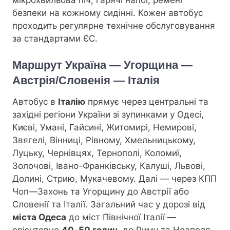
безпеки на кожному сидінні. Кожен автобус
проходить регулярне технічне обслуговування
за стандартами ЄС.
Маршрут Україна — Угорщина —
Австрія/Словенія — Італія
Автобус в
Італію
прямує через центральні та
західні регіони України зі зупинками у Одесі,
Києві, Умані, Гайсині, Житомирі, Немирові,
Звягелі, Вінниці, Рівному, Хмельницькому,
Луцьку, Чернівцях, Тернополі, Коломиї,
Золочові, Івано-Франківську, Калуші, Львові,
Долині, Стрию, Мукачевому. Далі — через КПП
Чоп—Захонь та Угорщину до Австрії або
Словенії та Італії. Загальний час у дорозі від
міста Одеса
до міст Північної Італії —
орієнтовно
40–50 годин
, до Риму та Неаполя