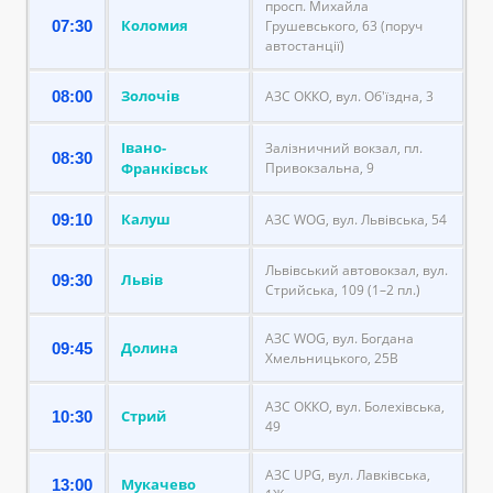
просп. Михайла
Коломия
07:30
Грушевського, 63 (поруч
автостанції)
Золочів
08:00
АЗС ОККО, вул. Об'їздна, 3
Івано-
Залізничний вокзал, пл.
08:30
Франківськ
Привокзальна, 9
Калуш
09:10
АЗС WOG, вул. Львівська, 54
Львівський автовокзал, вул.
Львів
09:30
Стрийська, 109 (1–2 пл.)
АЗС WOG, вул. Богдана
Долина
09:45
Хмельницького, 25В
АЗС ОККО, вул. Болехівська,
Стрий
10:30
49
АЗС UPG, вул. Лавківська,
Мукачево
13:00