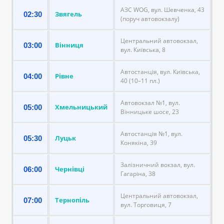
АЗС WOG, вул. Шевченка, 43
Звягель
02:30
(поруч автовокзалу)
Центральний автовокзал,
Вінниця
03:00
вул. Київська, 8
Автостанція, вул. Київська,
Рівне
04:00
40 (10–11 пл.)
Автовокзал №1, вул.
Хмельницький
05:00
Вінницьке шосе, 23
Автостанція №1, вул.
Луцьк
05:30
Конякіна, 39
Залізничний вокзал, вул.
Чернівці
06:00
Гагаріна, 38
Центральний автовокзал,
Тернопіль
07:00
вул. Торговиця, 7