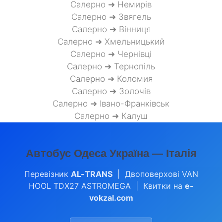
Салерно ➜ Немирів
Салерно ➜ Звягель
Салерно ➜ Вінниця
Салерно ➜ Хмельницький
Салерно ➜ Чернівці
Салерно ➜ Тернопіль
Салерно ➜ Коломия
Салерно ➜ Золочів
Салерно ➜ Івано-Франківськ
Салерно ➜ Калуш
Автобус Одеса Україна — Італія
Перевізник
AL-TRANS
| Двоповерхові VAN
HOOL TDX27 ASTROMEGA | Квитки на
e-
vokzal.com