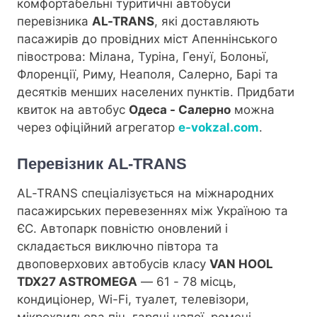
комфортабельні туритичні автобуси
перевізника
AL-TRANS
, які доставляють
пасажирів до провідних міст Апеннінського
півострова: Мілана, Туріна, Генуї, Болоньї,
Флоренції, Риму, Неаполя, Салерно, Барі та
десятків менших населених пунктів. Придбати
квиток на автобус
Одеса - Салерно
можна
через офіційний агрегатор
e-vokzal.com
.
Перевізник AL-TRANS
AL-TRANS спеціалізується на міжнародних
пасажирських перевезеннях між Україною та
ЄС. Автопарк повністю оновлений і
складається виключно півтора та
двоповерхових автобусів класу
VAN HOOL
TDX27 ASTROMEGA
— 61 - 78 місць,
кондиціонер, Wi-Fi, туалет, телевізори,
мікрохвильова піч, гарячі напої, ремені