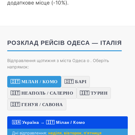
додаткове місце (-10%).
РОЗКЛАД РЕЙСІВ ОДЕСА — ІТАЛІЯ
Відправлення щотижня з міста Одеса о
. Оберіть
напрямок:
🇮🇹 МІЛАН / КОМО
🇮🇹 БАРІ
🇮🇹 НЕАПОЛЬ / САЛЕРНО
🇮🇹 ТУРИН
🇮🇹 ГЕНУЯ / САВОНА
🇺🇦 Україна → 🇮🇹 Мілан / Комо
Дні відправлення:
неділя, вівторок, п'ятниця