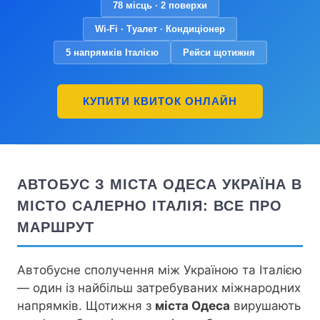
78 місць · 2 поверхи
Wi-Fi · Туалет · Кондиціонер
5 напрямків Італією
Рейси щотижня
КУПИТИ КВИТОК ОНЛАЙН
АВТОБУС З МІСТА ОДЕСА УКРАЇНА В
МІСТО САЛЕРНО ІТАЛІЯ: ВСЕ ПРО
МАРШРУТ
Автобусне сполучення між Україною та Італією
— один із найбільш затребуваних міжнародних
напрямків. Щотижня з
міста Одеса
вирушають