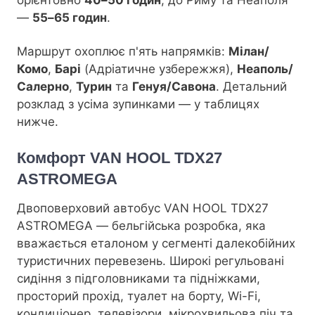
—
55–65 годин
.
Маршрут охоплює п'ять напрямків:
Мілан/
Комо
,
Барі
(Адріатичне узбережжя),
Неаполь/
Салерно
,
Турин
та
Генуя/Савона
. Детальний
розклад з усіма зупинками — у таблицях
нижче.
Комфорт VAN HOOL TDX27
ASTROMEGA
Двоповерховий автобус VAN HOOL TDX27
ASTROMEGA — бельгійська розробка, яка
вважається еталоном у сегменті далекобійних
туристичних перевезень. Широкі регульовані
сидіння з підголовниками та підніжками,
просторий прохід, туалет на борту, Wi-Fi,
кондиціонер, телевізори, мікрохвильова піч та