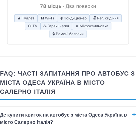
78 місць
· Два поверхи
🚽 Туалет
📶 Wi-Fi
❄️ Кондиціонер
🪑 Рег. сидіння
📺 TV
☕ Гарячі напої
📡 Мікрохвильовка
🔒 Ремені безпеки
FAQ: ЧАСТІ ЗАПИТАННЯ ПРО АВТОБУС З
МІСТА ОДЕСА УКРАЇНА В МІСТО
САЛЕРНО ІТАЛІЯ
Де купити квиток на автобус з міста Одеса Україна в
місто Салерно Італія?