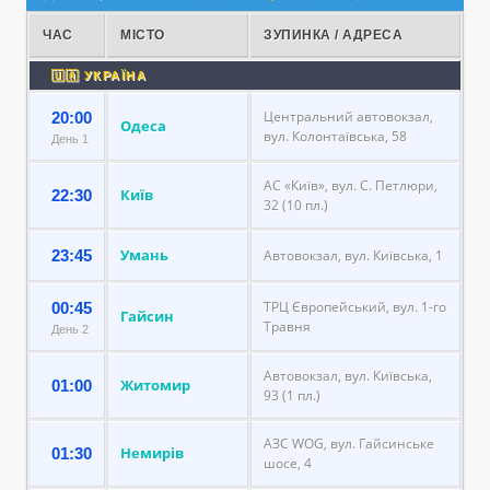
ЧАС
МІСТО
ЗУПИНКА / АДРЕСА
🇺🇦 УКРАЇНА
Центральний автовокзал,
20:00
Одеса
вул. Колонтаївська, 58
День 1
АС «Київ», вул. С. Петлюри,
Київ
22:30
32 (10 пл.)
Умань
23:45
Автовокзал, вул. Київська, 1
ТРЦ Європейський, вул. 1-го
00:45
Гайсин
Травня
День 2
Автовокзал, вул. Київська,
Житомир
01:00
93 (1 пл.)
АЗС WOG, вул. Гайсинське
Немирів
01:30
шосе, 4