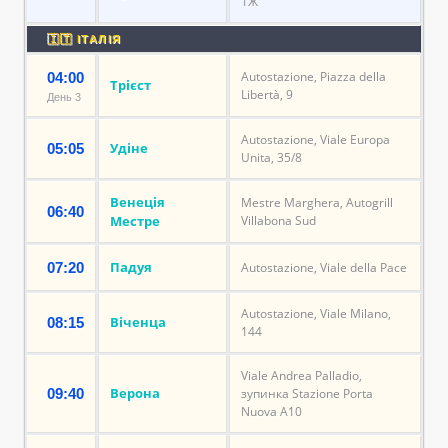
1Ж
🇮🇹 ІТАЛІЯ
Autostazione, Piazza della
04:00
Трієст
Libertà, 9
День 3
Autostazione, Viale Europa
Удіне
05:05
Unita, 35/8
Венеція
Mestre Marghera, Autogrill
06:40
Местре
Villabona Sud
Падуя
07:20
Autostazione, Viale della Pace
Autostazione, Viale Milano,
Віченца
08:15
144
Viale Andrea Palladio,
Верона
09:40
зупинка Stazione Porta
Nuova A10