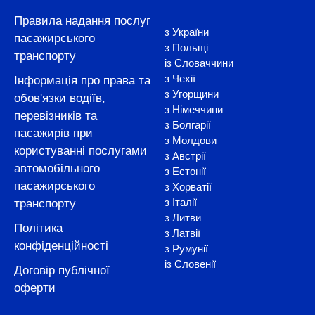
Правила надання послуг
з України
пасажирського
з Польщі
транспорту
із Словаччини
з Чехії
Інформація про права та
з Угорщини
обов'язки водіїв,
з Німеччини
перевізників та
з Болгарії
пасажирів при
з Молдови
користуванні послугами
з Австрії
автомобільного
з Естонії
пасажирського
з Хорватії
з Італії
транспорту
з Литви
Політика
з Латвії
конфіденційності
з Румунії
із Словенії
Договір публічної
оферти