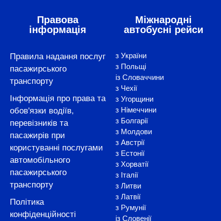
Правова
Міжнародні
інформація
автобусні рейси
з України
Правила надання послуг
з Польщі
пасажирського
із Словаччини
транспорту
з Чехії
Інформація про права та
з Угорщини
з Німеччини
обов'язки водіїв,
з Болгарії
перевізників та
з Молдови
пасажирів при
з Австрії
користуванні послугами
з Естонії
автомобільного
з Хорватії
пасажирського
з Італії
транспорту
з Литви
з Латвії
Політика
з Румунії
конфіденційності
із Словенії