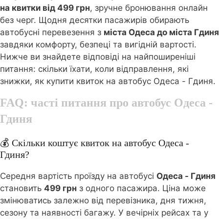
на квитки від 499 грн
, зручне бронювання онлайн
без черг. Щодня десятки пасажирів обирають
автобусні перевезення з
міста Одеса до міста Гдиня
завдяки комфорту, безпеці та вигідній вартості.
Нижче ви знайдете відповіді на найпоширеніші
питання: скільки їхати, коли відправлення, які
знижки, як купити квиток на автобус Одеса - Гдиня.
FAQ: часті питання про автобус
Одеса -
Гдиня
💰 Скільки коштує квиток на автобус Одеса -
Гдиня?
Середня вартість проїзду на автобусі
Одеса - Гдиня
становить
499 грн
з одного пасажира. Ціна може
змінюватись залежно від перевізника, дня тижня,
сезону та наявності багажу. У вечірніх рейсах та у