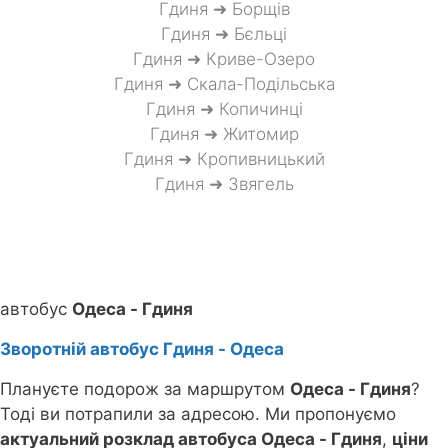
Гдиня ➜ Борщів
Гдиня ➜ Бєльці
Гдиня ➜ Криве-Озеро
Гдиня ➜ Скала-Подільська
Гдиня ➜ Копичинці
Гдиня ➜ Житомир
Гдиня ➜ Кропивницький
Гдиня ➜ Звягель
автобус
Одеса - Гдиня
Зворотній автобус Гдиня - Одеса
Плануєте подорож за маршрутом
Одеса - Гдиня
?
Тоді ви потрапили за адресою. Ми пропонуємо
актуальний розклад автобуса Одеса - Гдиня
,
ціни