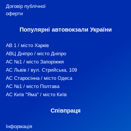
Договір публічної
оферти
Популярні автовокзали України
АВ 1 / місто Харків
АВЦ Дніпро / місто Дніпро
АС №1 / місто Запоріжжя
АС Львів / вул. Стрийська, 109
АС Старосінна / місто Одеса
АС №1 / місто Полтава
АС Київ "Яма" / місто Київ
Співпраця
Інформація