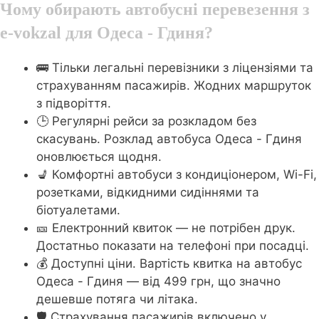
Чому обирають автобусні перевезення з
e-vokzal для Одеса - Гдиня?
🚌 Тільки легальні перевізники з ліцензіями та
страхуванням пасажирів. Жодних маршруток
з підворіття.
🕒 Регулярні рейси за розкладом без
скасувань. Розклад автобуса Одеса - Гдиня
оновлюється щодня.
💺 Комфортні автобуси з кондиціонером, Wi-Fi,
розетками, відкидними сидіннями та
біотуалетами.
🎫 Електронний квиток — не потрібен друк.
Достатньо показати на телефоні при посадці.
💰 Доступні ціни. Вартість квитка на автобус
Одеса - Гдиня — від 499 грн, що значно
дешевше потяга чи літака.
🛡️ Страхування пасажирів включено у