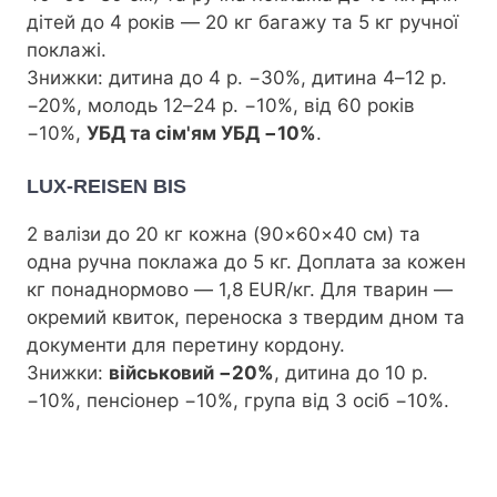
дітей до 4 років — 20 кг багажу та 5 кг ручної
поклажі.
Знижки: дитина до 4 р. −30%, дитина 4–12 р.
−20%, молодь 12–24 р. −10%, від 60 років
−10%,
УБД та сім'ям УБД −10%
.
LUX-REISEN BIS
2 валізи до 20 кг кожна (90×60×40 см) та
одна ручна поклажа до 5 кг. Доплата за кожен
кг понаднормово — 1,8 EUR/кг. Для тварин —
окремий квиток, переноска з твердим дном та
документи для перетину кордону.
Знижки:
військовий −20%
, дитина до 10 р.
−10%, пенсіонер −10%, група від 3 осіб −10%.