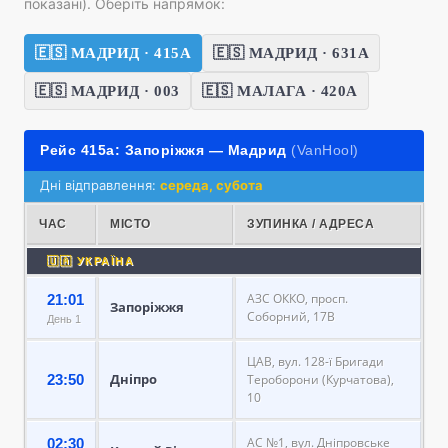
показані). Оберіть напрямок:
🇪🇸 МАДРИД · 415А
🇪🇸 МАДРИД · 631А
🇪🇸 МАДРИД · 003
🇪🇸 МАЛАГА · 420А
Рейс 415а: Запоріжжя — Мадрид
(VanHool)
Дні відправлення:
середа, субота
ЧАС
МІСТО
ЗУПИНКА / АДРЕСА
🇺🇦 УКРАЇНА
АЗС ОККО, просп.
21:01
Запоріжжя
Соборний, 17В
День 1
ЦАВ, вул. 128-ї Бригади
Дніпро
23:50
Тероборони (Курчатова),
10
АС №1, вул. Дніпровське
02:30