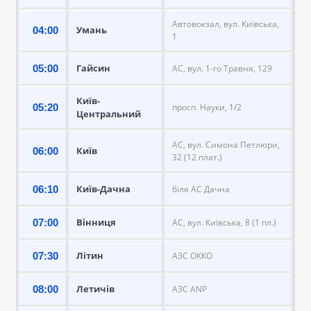
Автовокзал, вул. Київська,
Умань
04:00
1
Гайсин
05:00
АС, вул. 1-го Травня, 129
Київ-
05:20
просп. Науки, 1/2
Центральний
АС, вул. Симона Петлюри,
Київ
06:00
32 (12 плат.)
Київ-Дачна
06:10
біля АС Дачна
Вінниця
07:00
АС, вул. Київська, 8 (1 пл.)
Літин
07:30
АЗС ОККО
Летичів
08:00
АЗС ANP