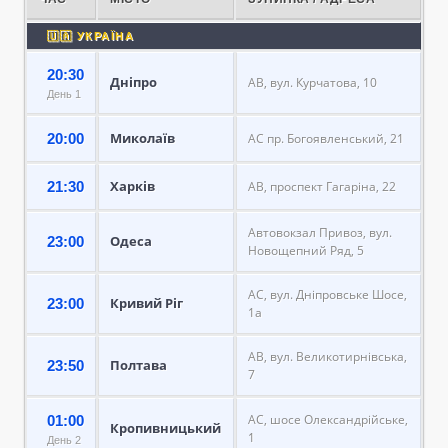
🇺🇦 УКРАЇНА
20:30
Дніпро
АВ, вул. Курчатова, 10
День 1
Миколаїв
20:00
АС пр. Богоявленський, 21
Харків
21:30
АВ, проспект Гагаріна, 22
Автовокзал Привоз, вул.
Одеса
23:00
Новощепний Ряд, 5
АС, вул. Дніпровське Шосе,
Кривий Ріг
23:00
1а
АВ, вул. Великотирнівська,
Полтава
23:50
7
АС, шосе Олександрійське,
01:00
Кропивницький
1
День 2