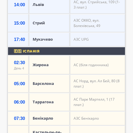
АС, вул. Стрийська, 109 (1-
Львів
14:00
3 плат.)
АЗС OKKO, вул.
Стрий
15:00
Болехівська, 49
Мукачево
17:40
АЗС UPG
🇪🇸 ІСПАНІЯ
02:30
Жирона
АС (біля годинника)
День 4
АС Норд, вул. Ал Бей, 80 (8
Барселона
05:00
плат.)
АС Паре Мартелл, 1 (17
Таррагона
06:00
плат.)
Бенікарло
07:30
АЗС Бенікарло
Кастельон-де-