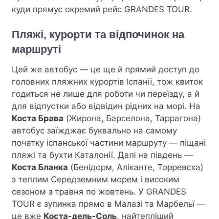
куди прямує окремий рейс GRANDES TOUR.
Пляжі, курорти та відпочинок на
маршруті
Цей же автобус — це ще й прямий доступ до
головних пляжних курортів Іспанії, тож квиток
годиться не лише для роботи чи переїзду, а й
для відпустки або відвідин рідних на морі. На
Костa Брава
(Жирона, Барселона, Таррагона)
автобус заїжджає буквально на самому
початку іспанської частини маршруту — піщані
пляжі та бухти Каталонії. Далі на південь —
Коста Бланка
(Бенідорм, Аліканте, Торревєха)
з теплим Середземним морем і високим
сезоном з травня по жовтень. У GRANDES
TOUR є зупинка прямо в Малазі та Марбельї —
це вже
Коста-дель-Соль
, найтепліший