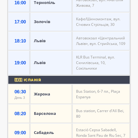
Тернопіль
16:00
Живова, 7
Кафе/Шиномонтаж, вул.
Золочів
17:00
Січових Стрільців, 30
Автовокзал «Центральний
Львів
18:10
Львів», вул. Стрийська, 109
KLR Bus Terminal, вул.
Львів
19:00
Скнилівська, 10,
Сокільники
🇪🇸 ІСПАНІЯ
Bus Station, 6-7 пл., Plaça
06:30
Жерона
Espanya
День 3
Bus station, Carrer d'Alí Bei,
Барселона
08:20
80
Estació Cepsa Sabadell,
Сабадель
09:00
Ronda Sant Pau de Riu Sec, 7