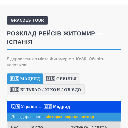
GRANDES TOUR
РОЗКЛАД РЕЙСІВ ЖИТОМИР —
ІСПАНІЯ
Відправлення з міста Житомир о
з 10:30
. Оберіть
напрямок:
🇪🇸 МАДРИД
🇪🇸 СЕВІЛЬЯ
🇪🇸 БІЛЬБАО / ХІХОН / ОВ'ЄДО
🇺🇦 Україна → 🇪🇸 Мадрид
Дні відправлення:
вівторок, середа, четвер
ЧАС
МІСТО
ЗУПИНКА / АДРЕСА