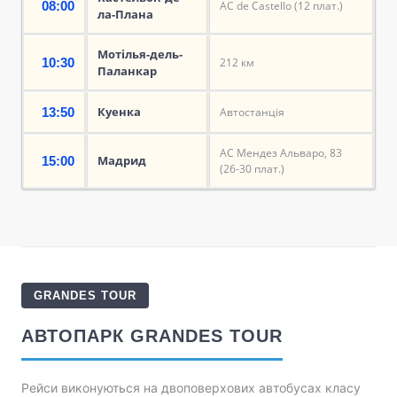
08:00
АС de Castello (12 плат.)
ла-Плана
Мотілья-дель-
10:30
212 км
Паланкар
Куенка
13:50
Автостанція
АС Мендез Альваро, 83
Мадрид
15:00
(26-30 плат.)
GRANDES TOUR
АВТОПАРК GRANDES TOUR
Рейси виконуються на двоповерхових автобусах класу