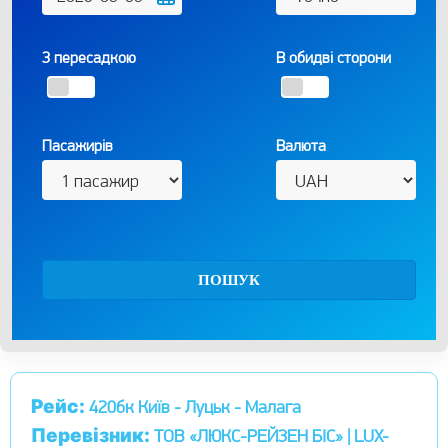
З пересадкою
В обидві сторони
Пасажирів
Валюта
ПОШУК
Рейс:
420бк Київ - Луцьк - Малага
Перевізник:
ТОВ «ЛЮКС-РЕЙЗЕН БІС» | LUX-