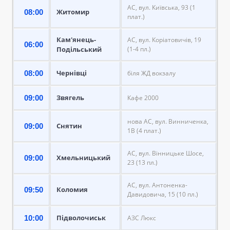
АС, вул. Київська, 93 (1
Житомир
08:00
плат.)
Кам'янець-
АС, вул. Коріатовичів, 19
06:00
Подільський
(1-4 пл.)
Чернівці
08:00
біля ЖД вокзалу
Звягель
09:00
Кафе 2000
нова АС, вул. Винниченка,
Снятин
09:00
1В (4 плат.)
АС, вул. Вінницьке Шосе,
Хмельницький
09:00
23 (13 пл.)
АС, вул. Антоненка-
Коломия
09:50
Давидовича, 15 (10 пл.)
Підволочиськ
10:00
АЗС Люкс