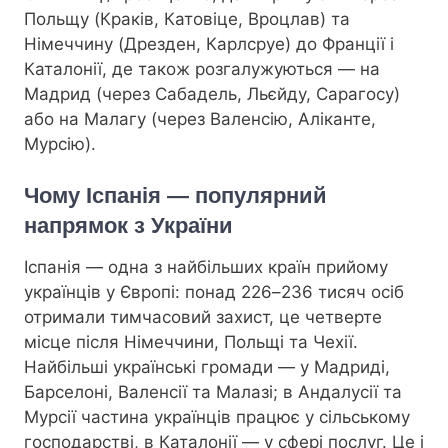
Польщу (Краків, Катовіце, Вроцлав) та
Німеччину (Дрезден, Карлсруе) до Франції і
Каталонії, де також розгалужуються — на
Мадрид (через Сабадель, Льєйду, Сарагосу)
або на Малагу (через Валенсію, Аліканте,
Мурсію).
Чому Іспанія — популярний
напрямок з України
Іспанія — одна з найбільших країн прийому
українців у Європі: понад 226–236 тисяч осіб
отримали тимчасовий захист, це четверте
місце після Німеччини, Польщі та Чехії.
Найбільші українські громади — у Мадриді,
Барселоні, Валенсії та Малазі; в Андалусії та
Мурсії частина українців працює у сільському
господарстві, в Каталонії — у сфері послуг. Це і