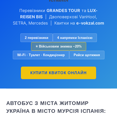
Перевізники
GRANDES TOUR
та
LUX-
REISEN BIS
| Двоповерхові VanHool,
SETRA, Mercedes | Квитки на
e-vokzal.com
2 перевізники
4 напрямки Іспанією
⭐ Військовим знижка −20%
Wi-Fi · Туалет · Кондиціонер
Рейси щотижня
КУПИТИ КВИТОК ОНЛАЙН
АВТОБУС З МІСТА ЖИТОМИР
УКРАЇНА В МІСТО МУРСІЯ ІСПАНІЯ: