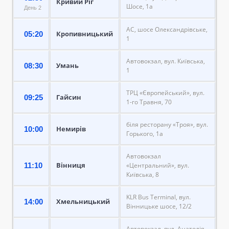
Кривий Ріг
Шосе, 1а
День 2
АС, шосе Олександрівське,
Кропивницький
05:20
1
Автовокзал, вул. Київська,
Умань
08:30
1
ТРЦ «Європейський», вул.
Гайсин
09:25
1-го Травня, 70
біля ресторану «Троя», вул.
Немирів
10:00
Горького, 1а
Автовокзал
Вінниця
11:10
«Центральний», вул.
Київська, 8
KLR Bus Terminal, вул.
Хмельницький
14:00
Вінницьке шосе, 12/2
Автовокзал, вул. Анатолія