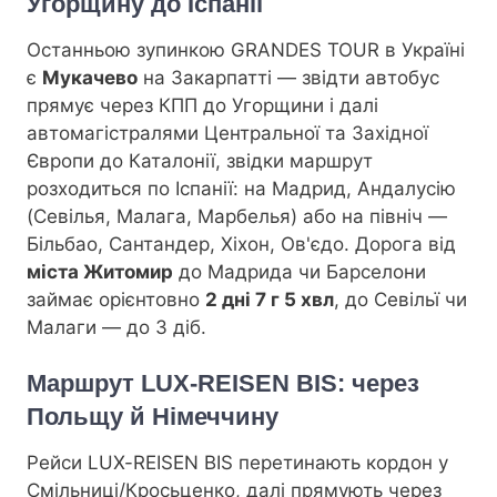
Угорщину до Іспанії
Останньою зупинкою GRANDES TOUR в Україні
є
Мукачево
на Закарпатті — звідти автобус
прямує через КПП до Угорщини і далі
автомагістралями Центральної та Західної
Європи до Каталонії, звідки маршрут
розходиться по Іспанії: на Мадрид, Андалусію
(Севілья, Малага, Марбелья) або на північ —
Більбао, Сантандер, Хіхон, Ов'єдо. Дорога від
міста Житомир
до Мадрида чи Барселони
займає орієнтовно
2 дні 7 г 5 хвл
, до Севільї чи
Малаги — до 3 діб.
Маршрут LUX-REISEN BIS: через
Польщу й Німеччину
Рейси LUX-REISEN BIS перетинають кордон у
Смільниці/Кросьценко, далі прямують через