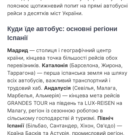
пояснює щотижневий попит на прямі автобусні
рейси з десятків міст України.
Куди їде автобус: основні регіони
Іспанії
Мадрид
— столиця і географічний центр
країни, кінцева точка більшості рейсів обох
перевізників.
Каталонія
(Барселона, Жирона,
Таррагона) — перша іспанська земля на шляху
всіх автобусів, важливий транспортний і
трудовий хаб.
Андалусія
(Севілья, Малага,
Марбелья, Альмерія) — кінцева мета рейсів
GRANDES TOUR на південь та LUX-REISEN на
Малагу, регіон із сезонною роботою в
сільському господарстві й туризмі.
Північ
Іспанії
(Більбао, Сантандер, Хіхон, Ов'єдо) —
Країна Басків та Астурія, промисловий регіон,