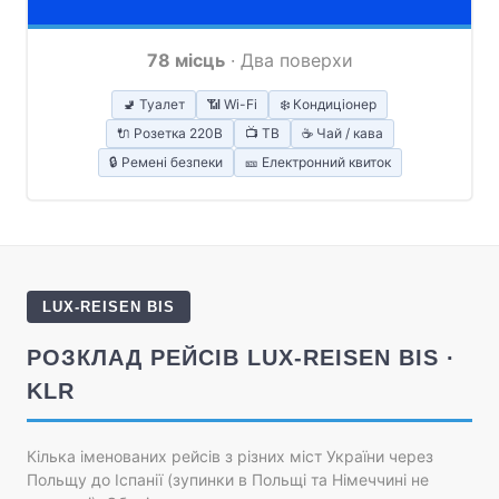
78 місць
· Два поверхи
🚽 Туалет
📶 Wi-Fi
❄️ Кондиціонер
🔌 Розетка 220В
📺 ТВ
☕ Чай / кава
🔒 Ремені безпеки
🎫 Електронний квиток
LUX-REISEN BIS
РОЗКЛАД РЕЙСІВ LUX-REISEN BIS ·
KLR
Кілька іменованих рейсів з різних міст України через
Польщу до Іспанії (зупинки в Польщі та Німеччині не