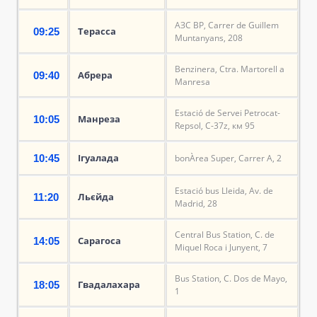
АЗС BP, Carrer de Guillem
Терасса
09:25
Muntanyans, 208
Benzinera, Ctra. Martorell a
Абрера
09:40
Manresa
Estació de Servei Petrocat-
Манреза
10:05
Repsol, C-37z, км 95
Ігуалада
10:45
bonÀrea Super, Carrer A, 2
Estació bus Lleida, Av. de
Льєйда
11:20
Madrid, 28
Central Bus Station, C. de
Сарагоса
14:05
Miquel Roca i Junyent, 7
Bus Station, C. Dos de Mayo,
Гвадалахара
18:05
1