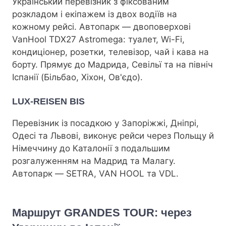
Український перевізник з фіксованим
розкладом і екіпажем із двох водіїв на
кожному рейсі. Автопарк — двоповерхові
VanHool TDX27 Astromega: туалет, Wi-Fi,
кондиціонер, розетки, телевізор, чай і кава на
борту. Прямує до Мадрида, Севільї та на північ
Іспанії (Більбао, Хіхон, Ов'єдо).
LUX-REISEN BIS
Перевізник із посадкою у Запоріжжі, Дніпрі,
Одесі та Львові, виконує рейси через Польщу й
Німеччину до Каталонії з подальшим
розгалуженням на Мадрид та Малагу.
Автопарк — SETRA, VAN HOOL та VDL.
Маршрут GRANDES TOUR: через