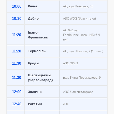
Рівне
10:00
АС, вул. Київська, 40
Дубно
10:30
АЗС WOG (біля літака)
АС №2, вул.
Івано-
11:20
Горбачевського, 14Б (6-9
Франківськ
пл.)
Тернопіль
11:20
АС, вул. Живова, 7 (1 плат.)
Броди
11:30
АЗС ОККО
Шептицький
11:30
вул. Бічна Промислова, 9
(Червоноград)
Золочів
12:00
АЗС біля світлофора
Рогатин
12:40
АЗС