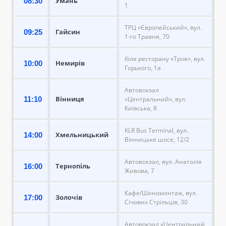
Умань
08:30
1
ТРЦ «Європейський», вул.
Гайсин
09:25
1-го Травня, 70
біля ресторану «Троя», вул.
Немирів
10:00
Горького, 1а
Автовокзал
Вінниця
11:10
«Центральний», вул.
Київська, 8
KLR Bus Terminal, вул.
Хмельницький
14:00
Вінницьке шосе, 12/2
Автовокзал, вул. Анатолія
Тернопіль
16:00
Живова, 7
Кафе/Шиномонтаж, вул.
Золочів
17:00
Січових Стрільців, 30
Автовокзал «Центральний