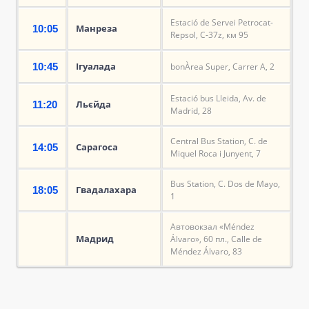
Estació de Servei Petrocat-
Манреза
10:05
Repsol, C-37z, км 95
Ігуалада
10:45
bonÀrea Super, Carrer A, 2
Estació bus Lleida, Av. de
Льєйда
11:20
Madrid, 28
Central Bus Station, C. de
Сарагоса
14:05
Miquel Roca i Junyent, 7
Bus Station, C. Dos de Mayo,
Гвадалахара
18:05
1
Автовокзал «Méndez
Мадрид
Álvaro», 60 пл., Calle de
Méndez Álvaro, 83