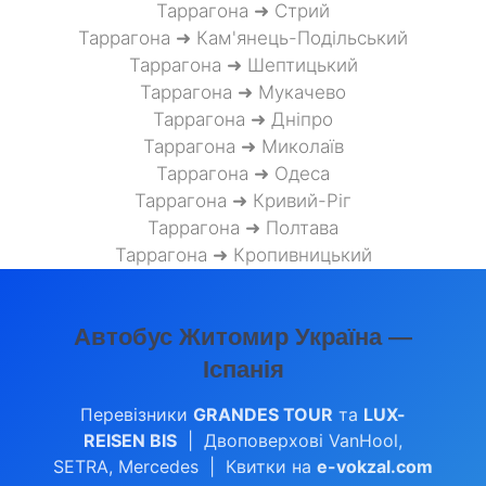
Таррагона ➜ Стрий
Таррагона ➜ Кам'янець-Подільський
Таррагона ➜ Шептицький
Таррагона ➜ Мукачево
Таррагона ➜ Дніпро
Таррагона ➜ Миколаїв
Таррагона ➜ Одеса
Таррагона ➜ Кривий-Ріг
Таррагона ➜ Полтава
Таррагона ➜ Кропивницький
Автобус Житомир Україна —
Іспанія
Перевізники
GRANDES TOUR
та
LUX-
REISEN BIS
| Двоповерхові VanHool,
SETRA, Mercedes | Квитки на
e-vokzal.com