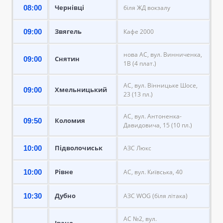
Чернівці
08:00
біля ЖД вокзалу
Звягель
09:00
Кафе 2000
нова АС, вул. Винниченка,
Снятин
09:00
1В (4 плат.)
АС, вул. Вінницьке Шосе,
Хмельницький
09:00
23 (13 пл.)
АС, вул. Антоненка-
Коломия
09:50
Давидовича, 15 (10 пл.)
Підволочиськ
10:00
АЗС Люкс
Рівне
10:00
АС, вул. Київська, 40
Дубно
10:30
АЗС WOG (біля літака)
АС №2, вул.
Івано-