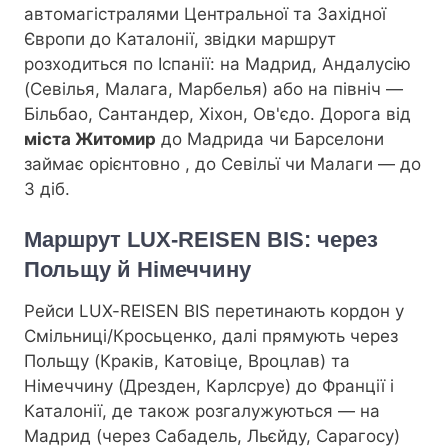
автомагістралями Центральної та Західної
Європи до Каталонії, звідки маршрут
розходиться по Іспанії: на Мадрид, Андалусію
(Севілья, Малага, Марбелья) або на північ —
Більбао, Сантандер, Хіхон, Ов'єдо. Дорога від
міста Житомир
до Мадрида чи Барселони
займає орієнтовно
, до Севільї чи Малаги — до
3 діб.
Маршрут LUX-REISEN BIS: через
Польщу й Німеччину
Рейси LUX-REISEN BIS перетинають кордон у
Смільниці/Кросьценко, далі прямують через
Польщу (Краків, Катовіце, Вроцлав) та
Німеччину (Дрезден, Карлсруе) до Франції і
Каталонії, де також розгалужуються — на
Мадрид (через Сабадель, Льєйду, Сарагосу)