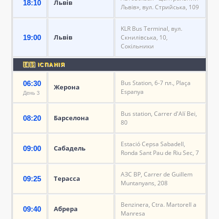
Львів
18:10
Львів», вул. Стрийська, 109
KLR Bus Terminal, вул.
Львів
19:00
Скнилівська, 10,
Сокільники
🇪🇸 ІСПАНІЯ
Bus Station, 6-7 пл., Plaça
06:30
Жерона
Espanya
День 3
Bus station, Carrer d'Alí Bei,
Барселона
08:20
80
Estació Cepsa Sabadell,
Сабадель
09:00
Ronda Sant Pau de Riu Sec, 7
АЗС BP, Carrer de Guillem
Терасса
09:25
Muntanyans, 208
Benzinera, Ctra. Martorell a
Абрера
09:40
Manresa