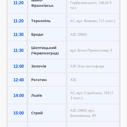
11:20
Горбачевського, 14Б (6-9
Франківськ
пл.)
Тернопіль
11:20
АС, вул. Живова, 7 (1 плат.)
Броди
11:30
АЗС ОККО
Шептицький
11:30
вул. Бічна Промислова, 9
(Червоноград)
Золочів
12:00
АЗС біля світлофора
Рогатин
12:40
АЗС
АС, вул. Стрийська, 109 (1-
Львів
14:00
3 плат.)
АЗС OKKO, вул.
Стрий
15:00
Болехівська, 49