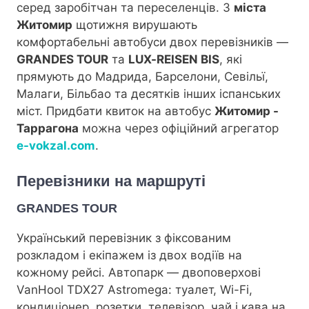
серед заробітчан та переселенців. З
міста
Житомир
щотижня вирушають
комфортабельні автобуси двох перевізників —
GRANDES TOUR
та
LUX-REISEN BIS
, які
прямують до Мадрида, Барселони, Севільї,
Малаги, Більбао та десятків інших іспанських
міст. Придбати квиток на автобус
Житомир -
Таррагона
можна через офіційний агрегатор
e-vokzal.com
.
Перевізники на маршруті
GRANDES TOUR
Український перевізник з фіксованим
розкладом і екіпажем із двох водіїв на
кожному рейсі. Автопарк — двоповерхові
VanHool TDX27 Astromega: туалет, Wi-Fi,
кондиціонер, розетки, телевізор, чай і кава на