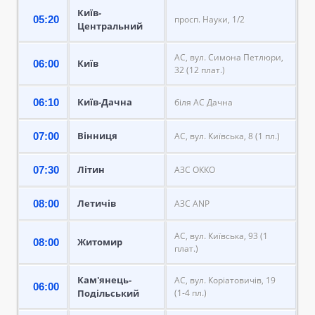
Київ-
05:20
просп. Науки, 1/2
Центральний
АС, вул. Симона Петлюри,
Київ
06:00
32 (12 плат.)
Київ-Дачна
06:10
біля АС Дачна
Вінниця
07:00
АС, вул. Київська, 8 (1 пл.)
Літин
07:30
АЗС ОККО
Летичів
08:00
АЗС ANP
АС, вул. Київська, 93 (1
Житомир
08:00
плат.)
Кам'янець-
АС, вул. Коріатовичів, 19
06:00
Подільський
(1-4 пл.)