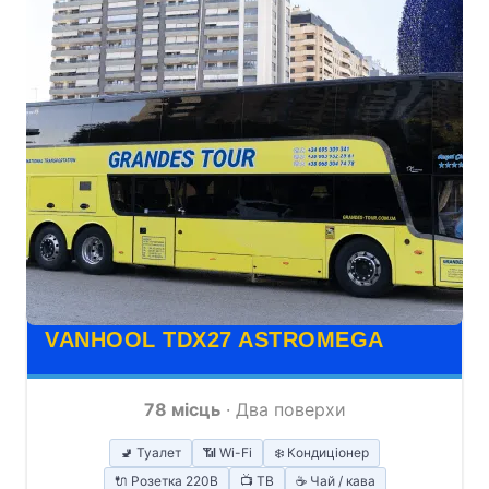
VANHOOL TDX27 ASTROMEGA
78 місць
· Два поверхи
🚽 Туалет
📶 Wi-Fi
❄️ Кондиціонер
🔌 Розетка 220В
📺 ТВ
☕ Чай / кава