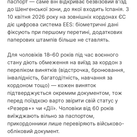
паспорт — саме він відкриває безвізовий в'їзд
до Шенгенської зони, до якої входить Іспанія. З
10 квітня 2026 року на зовнішніх кордонах ЄС
діє цифрова система EES: біометричні дані
фіксують при першому перетині, додаткових
паперових штампів більше не ставлять.
Для чоловіків 18–60 років під час воєнного
стану діють обмеження на виїзд за кордон з
переліком винятків (відстрочка, бронювання,
інвалідність, багатодітність, навчання за
кордоном тощо) — кожен виняток
підтверджується окремим документом, тож
перед поїздкою варто звірити свій статус у
«Резерв+» чи «Дії». Чоловіки від 60 років
виїжджають вільно за паспортом,
прикордонники лише перевіряють військово-
обліковий документ.