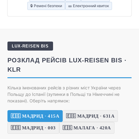
🔒 Ремені безпеки
🎫 Електронний квиток
LUX-REISEN BIS
РОЗКЛАД РЕЙСІВ LUX-REISEN BIS ·
KLR
Кілька іменованих рейсів з різних міст України через
Польщу до Іспанії (зупинки в Польщі та Німеччині не
показані). Оберіть напрямок:
🇪🇸 МАДРИД · 415А
🇪🇸 МАДРИД · 631А
🇪🇸 МАДРИД · 003
🇪🇸 МАЛАГА · 420А