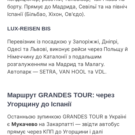
борту. Прямує до Мадрида, Севільї та на північ
Іспанії (Більбао, Хіхон, Ов'єдо).
LUX-REISEN BIS
Перевізник із посадкою у Запоріжжі, Дніпрі,
Одесі та Львові, виконує рейси через Польщу й
Німеччину до Каталонії з подальшим
розгалуженням на Мадрид та Малагу.
Автопарк — SETRA, VAN HOOL та VDL.
Маршрут GRANDES TOUR: через
Угорщину до Іспанії
Останньою зупинкою GRANDES TOUR в Україні
є
Мукачево
на Закарпатті — звідти автобус
прямує через КПП до Угорщини і далі