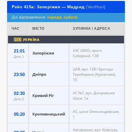
Рейс 415а: Запоріжжя — Мадрид
(VanHool)
Дні відправлення:
середа, субота
ЧАС
МІСТО
ЗУПИНКА / АДРЕСА
🇺🇦 УКРАЇНА
АЗС ОККО, просп.
21:01
Запоріжжя
Соборний, 17В
День 1
ЦАВ, вул. 128-ї Бригади
Дніпро
23:50
Тероборони (Курчатова),
10
АС №1, вул. Дніпровське
02:30
Кривий Ріг
Шосе, 1а
День 2
АС, шосе Олександрівське,
Кропивницький
05:20
1
Автовокзал, вул. Київська,