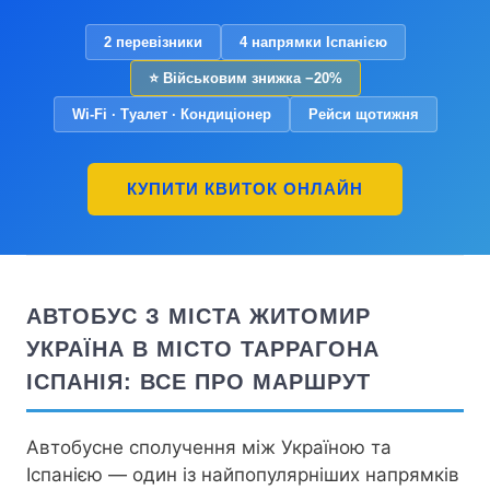
2 перевізники
4 напрямки Іспанією
⭐ Військовим знижка −20%
Wi-Fi · Туалет · Кондиціонер
Рейси щотижня
КУПИТИ КВИТОК ОНЛАЙН
АВТОБУС З МІСТА ЖИТОМИР
УКРАЇНА В МІСТО ТАРРАГОНА
ІСПАНІЯ: ВСЕ ПРО МАРШРУТ
Автобусне сполучення між Україною та
Іспанією — один із найпопулярніших напрямків