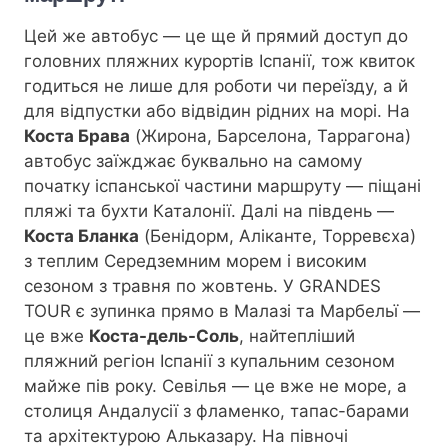
Цей же автобус — це ще й прямий доступ до
головних пляжних курортів Іспанії, тож квиток
годиться не лише для роботи чи переїзду, а й
для відпустки або відвідин рідних на морі. На
Костa Брава
(Жирона, Барселона, Таррагона)
автобус заїжджає буквально на самому
початку іспанської частини маршруту — піщані
пляжі та бухти Каталонії. Далі на південь —
Коста Бланка
(Бенідорм, Аліканте, Торревєха)
з теплим Середземним морем і високим
сезоном з травня по жовтень. У GRANDES
TOUR є зупинка прямо в Малазі та Марбельї —
це вже
Коста-дель-Соль
, найтепліший
пляжний регіон Іспанії з купальним сезоном
майже пів року. Севілья — це вже не море, а
столиця Андалусії з фламенко, тапас-барами
та архітектурою Альказару. На півночі