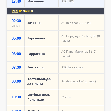
Мукачево
17:40
АЗС UPG
🇪🇸 ІСПАНІЯ
02:30
Жирона
АС (біля годинника)
День 4
АС Норд, вул. Ал Бей, 80 (8
Барселона
05:00
плат.)
АС Паре Мартелл, 1 (17
Таррагона
06:00
плат.)
Бенікарло
07:30
АЗС Бенікарло
Кастельон-де-
08:00
АС de Castello (12 плат.)
ла-Плана
Мотілья-дель-
10:30
212 км
Паланкар
Куенка
13:50
Автостанція