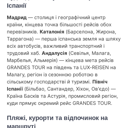
Іспанії
Мадрид
— столиця і географічний центр
країни, кінцева точка більшості рейсів обох
перевізників.
Каталонія
(Барселона, Жирона,
Таррагона) — перша іспанська земля на шляху
всіх автобусів, важливий транспортний і
трудовий хаб.
Андалусія
(Севілья, Малага,
Марбелья, Альмерія) — кінцева мета рейсів
GRANDES TOUR на південь та LUX-REISEN на
Малагу, регіон із сезонною роботою в
сільському господарстві й туризмі.
Північ
Іспанії
(Більбао, Сантандер, Хіхон, Ов'єдо) —
Країна Басків та Астурія, промисловий регіон,
куди прямує окремий рейс GRANDES TOUR.
Пляжі, курорти та відпочинок на
маршруті