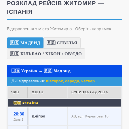
РОЗКЛАД РЕЙСІВ ЖИТОМИР —
ІСПАНІЯ
Відправлення з міста Житомир о
. Оберіть напрямок:
🇪🇸 МАДРИД
🇪🇸 СЕВІЛЬЯ
🇪🇸 БІЛЬБАО / ХІХОН / ОВ'ЄДО
🇺🇦 Україна → 🇪🇸 Мадрид
Дні відправлення:
вівторок, середа, четвер
ЧАС
МІСТО
ЗУПИНКА / АДРЕСА
🇺🇦 УКРАЇНА
20:30
Дніпро
АВ, вул. Курчатова, 10
День 1