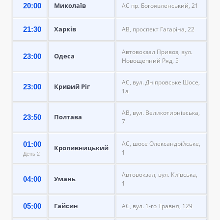
Миколаїв
20:00
АС пр. Богоявленський, 21
Харків
21:30
АВ, проспект Гагаріна, 22
Автовокзал Привоз, вул.
Одеса
23:00
Новощепний Ряд, 5
АС, вул. Дніпровське Шосе,
Кривий Ріг
23:00
1а
АВ, вул. Великотирнівська,
Полтава
23:50
7
АС, шосе Олександрійське,
01:00
Кропивницький
1
День 2
Автовокзал, вул. Київська,
Умань
04:00
1
Гайсин
05:00
АС, вул. 1-го Травня, 129