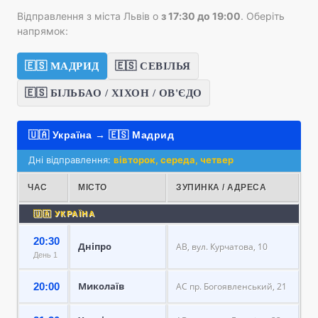
Відправлення з міста Львів о
з 17:30 до 19:00
. Оберіть
напрямок:
🇪🇸 МАДРИД
🇪🇸 СЕВІЛЬЯ
🇪🇸 БІЛЬБАО / ХІХОН / ОВ'ЄДО
🇺🇦 Україна → 🇪🇸 Мадрид
Дні відправлення:
вівторок, середа, четвер
ЧАС
МІСТО
ЗУПИНКА / АДРЕСА
🇺🇦 УКРАЇНА
20:30
Дніпро
АВ, вул. Курчатова, 10
День 1
Миколаїв
20:00
АС пр. Богоявленський, 21