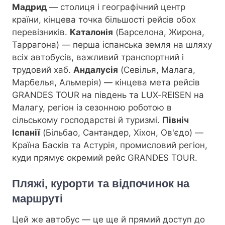
Мадрид
— столиця і географічний центр
країни, кінцева точка більшості рейсів обох
перевізників.
Каталонія
(Барселона, Жирона,
Таррагона) — перша іспанська земля на шляху
всіх автобусів, важливий транспортний і
трудовий хаб.
Андалусія
(Севілья, Малага,
Марбелья, Альмерія) — кінцева мета рейсів
GRANDES TOUR на південь та LUX-REISEN на
Малагу, регіон із сезонною роботою в
сільському господарстві й туризмі.
Північ
Іспанії
(Більбао, Сантандер, Хіхон, Ов'єдо) —
Країна Басків та Астурія, промисловий регіон,
куди прямує окремий рейс GRANDES TOUR.
Пляжі, курорти та відпочинок на
маршруті
Цей же автобус — це ще й прямий доступ до