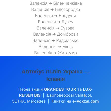
Валенсія ➜ Біленченківка
Валенсія ➜ Білогородка
Валенсія ➜ Бредуни
Валенсія ➜ Бузеу
Валенсія ➜ Бузова
Валенсія ➜ Домброви
Валенсія ➜ Радомсько
Валенсія ➜ Біказ
Валенсія ➜ Житомир
Автобус Львів Україна —
Іспанія
Перевізники
GRANDES TOUR
та
LUX-
REISEN BIS
| Двоповерхові VanHool,
SETRA, Mercedes | Квитки на
e-vokzal.com