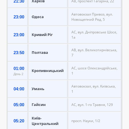
Харків
21:30
АВ, проспект Гагаріна, 22
Автовокзал Привоз, вул.
Одеса
23:00
Новощепний Ряд, 5
АС, вул. Дніпровське Шосе,
Кривий Ріг
23:00
1а
АВ, вул. Великотирнівська,
Полтава
23:50
7
АС, шосе Олександрійське,
01:00
Кропивницький
1
День 2
Автовокзал, вул. Київська,
Умань
04:00
1
Гайсин
05:00
АС, вул. 1-го Травня, 129
Київ-
05:20
просп. Науки, 1/2
Центральний