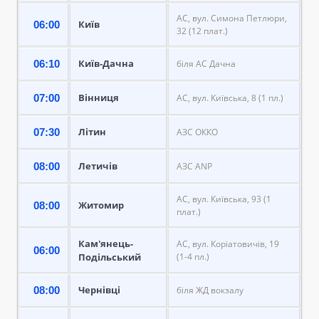
АС, вул. Симона Петлюри,
Київ
06:00
32 (12 плат.)
Київ-Дачна
06:10
біля АС Дачна
Вінниця
07:00
АС, вул. Київська, 8 (1 пл.)
Літин
07:30
АЗС ОККО
Летичів
08:00
АЗС ANP
АС, вул. Київська, 93 (1
Житомир
08:00
плат.)
Кам'янець-
АС, вул. Коріатовичів, 19
06:00
Подільський
(1-4 пл.)
Чернівці
08:00
біля ЖД вокзалу