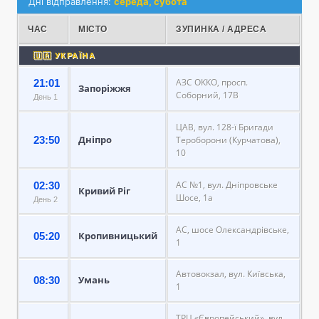
Дні відправлення:
середа, субота
ЧАС
МІСТО
ЗУПИНКА / АДРЕСА
🇺🇦 УКРАЇНА
АЗС ОККО, просп.
21:01
Запоріжжя
Соборний, 17В
День 1
ЦАВ, вул. 128-ї Бригади
Дніпро
23:50
Тероборони (Курчатова),
10
АС №1, вул. Дніпровське
02:30
Кривий Ріг
Шосе, 1а
День 2
АС, шосе Олександрівське,
Кропивницький
05:20
1
Автовокзал, вул. Київська,
Умань
08:30
1
ТРЦ «Європейський», вул.