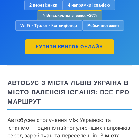
2 перевізники
4 напрямки Іспанією
⭐ Військовим знижка −20%
Wi-Fi · Туалет · Кондиціонер
Рейси щотижня
КУПИТИ КВИТОК ОНЛАЙН
АВТОБУС З МІСТА ЛЬВІВ УКРАЇНА В
МІСТО ВАЛЕНСІЯ ІСПАНІЯ: ВСЕ ПРО
МАРШРУТ
Автобусне сполучення між Україною та
Іспанією — один із найпопулярніших напрямків
серед заробітчан та переселенців. З
міста