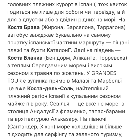
головних пляжних курортів Іспанії, тож квиток
годиться не лише для роботи чи переїзду, а й
для відпустки або відвідин рідних на морі. На
Костa Брава
(Жирона, Барселона, Таррагона)
автобус заїжджає буквально на самому
початку іспанської частини маршруту — піщані
пляжі та бухти Каталонії. Далі на південь —
Коста Бланка
(Бенідорм, Аліканте, Торревєха)
з теплим Середземним морем і високим
сезоном з травня по жовтень. У GRANDES
TOUR є зупинка прямо в Малазі та Марбельї —
це вже
Коста-дель-Соль
, найтепліший
пляжний регіон Іспанії з купальним сезоном
майже пів року. Севілья — це вже не море, а
столиця Андалусії з фламенко, тапас-барами
та архітектурою Альказару. На півночі
(Сантандер, Хіхон) море холодніше й більше
підходить для серфінгу та зеленого туризму,