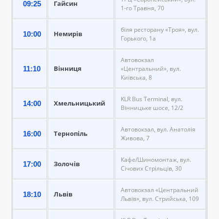
Гайсин
09:25
1-го Травня, 70
біля ресторану «Троя», вул.
Немирів
10:00
Горького, 1а
Автовокзал
Вінниця
11:10
«Центральний», вул.
Київська, 8
KLR Bus Terminal, вул.
Хмельницький
14:00
Вінницьке шосе, 12/2
Автовокзал, вул. Анатолія
Тернопіль
16:00
Живова, 7
Кафе/Шиномонтаж, вул.
Золочів
17:00
Січових Стрільців, 30
Автовокзал «Центральний
Львів
18:10
Львів», вул. Стрийська, 109