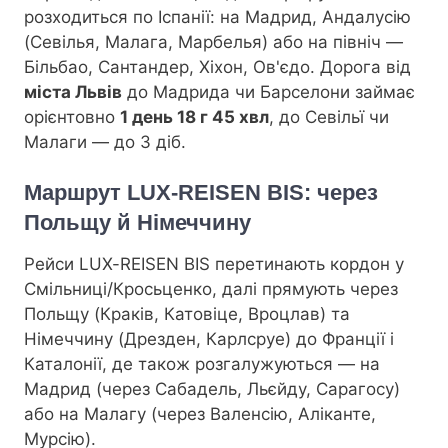
розходиться по Іспанії: на Мадрид, Андалусію
(Севілья, Малага, Марбелья) або на північ —
Більбао, Сантандер, Хіхон, Ов'єдо. Дорога від
міста Львів
до Мадрида чи Барселони займає
орієнтовно
1 день 18 г 45 хвл
, до Севільї чи
Малаги — до 3 діб.
Маршрут LUX-REISEN BIS: через
Польщу й Німеччину
Рейси LUX-REISEN BIS перетинають кордон у
Смільниці/Кросьценко, далі прямують через
Польщу (Краків, Катовіце, Вроцлав) та
Німеччину (Дрезден, Карлсруе) до Франції і
Каталонії, де також розгалужуються — на
Мадрид (через Сабадель, Льєйду, Сарагосу)
або на Малагу (через Валенсію, Аліканте,
Мурсію).