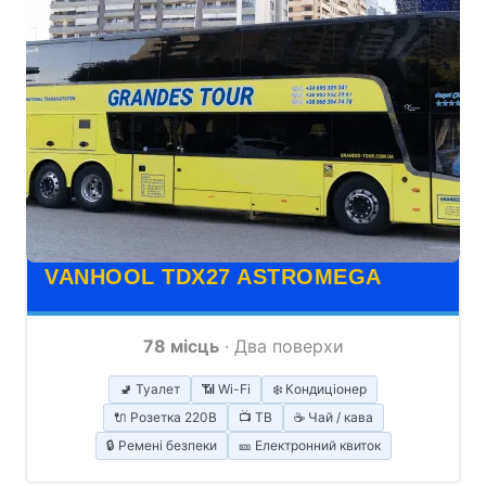
VANHOOL TDX27 ASTROMEGA
78 місць
· Два поверхи
🚽 Туалет
📶 Wi-Fi
❄️ Кондиціонер
🔌 Розетка 220В
📺 ТВ
☕ Чай / кава
🔒 Ремені безпеки
🎫 Електронний квиток