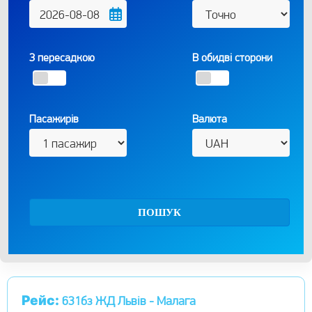
З пересадкою
В обидві сторони
Пасажирів
Валюта
ПОШУК
Рейс:
631бз ЖД Львів - Малага