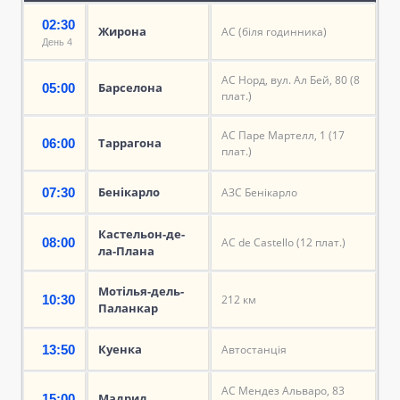
02:30
Жирона
АС (біля годинника)
День 4
АС Норд, вул. Ал Бей, 80 (8
Барселона
05:00
плат.)
АС Паре Мартелл, 1 (17
Таррагона
06:00
плат.)
Бенікарло
07:30
АЗС Бенікарло
Кастельон-де-
08:00
АС de Castello (12 плат.)
ла-Плана
Мотілья-дель-
10:30
212 км
Паланкар
Куенка
13:50
Автостанція
АС Мендез Альваро, 83
Мадрид
15:00