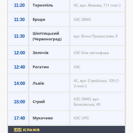
Тернопіль
11:20
АС, вул. Живова, 7 (1 плат.)
Броди
11:30
АЗС ОККО
Шептицький
11:30
вул. Бічна Промислова, 9
(Червоноград)
Золочів
12:00
АЗС біля світлофора
Рогатин
12:40
АЗС
АС, вул. Стрийська, 109 (1-
Львів
14:00
3 плат.)
АЗС OKKO, вул.
Стрий
15:00
Болехівська, 49
Мукачево
17:40
АЗС UPG
🇪🇸 ІСПАНІЯ