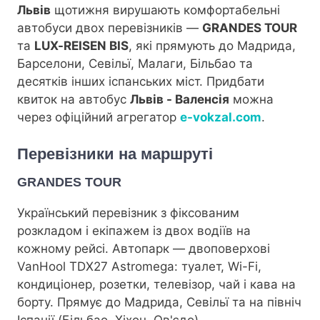
Львів
щотижня вирушають комфортабельні
автобуси двох перевізників —
GRANDES TOUR
та
LUX-REISEN BIS
, які прямують до Мадрида,
Барселони, Севільї, Малаги, Більбао та
десятків інших іспанських міст. Придбати
квиток на автобус
Львів - Валенсія
можна
через офіційний агрегатор
e-vokzal.com
.
Перевізники на маршруті
GRANDES TOUR
Український перевізник з фіксованим
розкладом і екіпажем із двох водіїв на
кожному рейсі. Автопарк — двоповерхові
VanHool TDX27 Astromega: туалет, Wi-Fi,
кондиціонер, розетки, телевізор, чай і кава на
борту. Прямує до Мадрида, Севільї та на північ
Іспанії (Більбао, Хіхон, Ов'єдо).