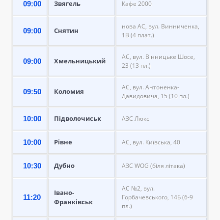
Звягель
09:00
Кафе 2000
нова АС, вул. Винниченка,
Снятин
09:00
1В (4 плат.)
АС, вул. Вінницьке Шосе,
Хмельницький
09:00
23 (13 пл.)
АС, вул. Антоненка-
Коломия
09:50
Давидовича, 15 (10 пл.)
Підволочиськ
10:00
АЗС Люкс
Рівне
10:00
АС, вул. Київська, 40
Дубно
10:30
АЗС WOG (біля літака)
АС №2, вул.
Івано-
11:20
Горбачевського, 14Б (6-9
Франківськ
пл.)