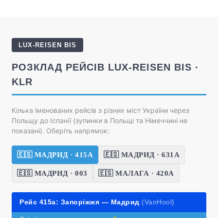
LUX-REISEN BIS
РОЗКЛАД РЕЙСІВ LUX-REISEN BIS ·
KLR
Кілька іменованих рейсів з різних міст України через
Польщу до Іспанії (зупинки в Польщі та Німеччині не
показані). Оберіть напрямок:
🇪🇸 МАДРИД · 415А
🇪🇸 МАДРИД · 631А
🇪🇸 МАДРИД · 003
🇪🇸 МАЛАГА · 420А
Рейс 415а: Запоріжжя — Мадрид
(VanHool)