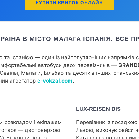
КУПИТИ КВИТОК ОНЛАЙН
КРАЇНА В МІСТО МАЛАГА ІСПАНІЯ: ВСЕ 
 та Іспанією — один із найпопулярніших напрямків с
фортабельні автобуси двох перевізників —
GRANDE
вільї, Малаги, Більбао та десятків інших іспанських
ний агрегатор
e-vokzal.com
.
LUX-REISEN BIS
им розкладом і екіпажем
Перевізник із посадкою 
втопарк — двоповерхові
Львові, виконує рейси 
i-Fi, кондиціонер,
Каталонії з подальшим