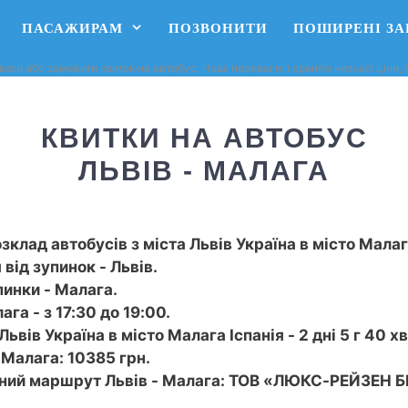
ПАСАЖИРАМ
ПОЗВОНИТИ
ПОШИРЕНІ З
вати або замовити квиток на автобус. Наші переваги: ​​гарантія низької ціни
КВИТКИ НА АВТОБУС
ЛЬВІВ - МАЛАГА
зклад автобусів з міста Львів Україна в місто Малага
від зупинок - Львів.
пинки - Малага.
га - з 17:30 до 19:00.
ьвів Україна в місто Малага Іспанія - 2 дні 5 г 40 хв
 Малага: 10385 грн.
ний маршрут Львів - Малага: ТОВ «ЛЮКС-РЕЙЗЕН БІС» 