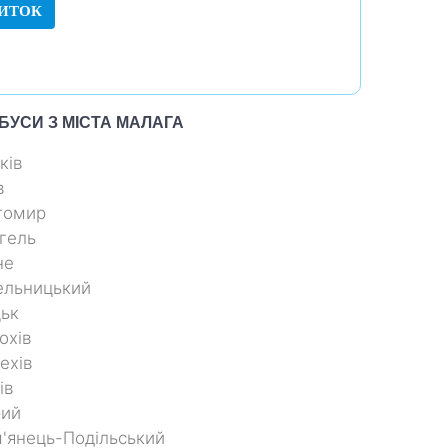
ИТОК
БУСИ З МІСТА
МАЛАГА
ків
в
томир
гель
не
ельницький
ьк
охів
ехів
ів
рий
'янець-Подільський