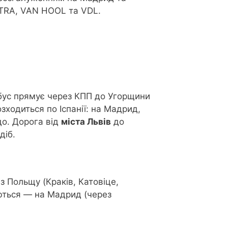
TRA, VAN HOOL та VDL.
бус прямує через КПП до Угорщини
зходиться по Іспанії: на Мадрид,
до. Дорога від
міста Львів
до
діб.
 Польщу (Краків, Катовіце,
уються — на Мадрид (через