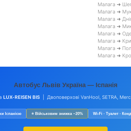
Малага ➜ Ше
Малага ➜ Му
Малага ➜ Дні
Малага ➜ Мик
Малага ➜ Од
Малага ➜ Кри
Малага ➜ Пол
Малага ➜ Кр
Автобус Львів Україна — Іспанія
а
LUX-REISEN BIS
| Двоповерхові VanHool, SETRA, Mer
ки Іспанією
⭐ Військовим знижка −20%
Wi-Fi · Туалет · Кон