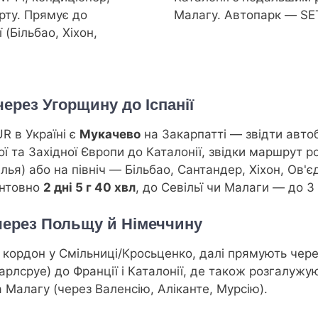
орту. Прямує до
Малагу. Автопарк — SE
 (Більбао, Хіхон,
рез Угорщину до Іспанії
 в Україні є
Мукачево
на Закарпатті — звідти авто
ї та Західної Європи до Каталонії, звідки маршрут ро
ья) або на північ — Більбао, Сантандер, Хіхон, Ов'є
єнтовно
2 дні 5 г 40 хвл
, до Севільї чи Малаги — до 3 
через Польщу й Німеччину
кордон у Смільниці/Кросьценко, далі прямують через
арлсруе) до Франції і Каталонії, де також розгалуж
 Малагу (через Валенсію, Аліканте, Мурсію).