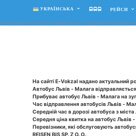
УКРАЇНСЬКА
🚍🚍🚍
РЕЙСИ
Онлайн квитки на автобуси по Україні, Європі та Туреччині. Купити, заброню
На сайті E-Vokzal надано актуальний ро
Автобус Львів - Малага відправляється 
Прибуває автобус Львів - Малага на зу
Час відправлення автобусів Львів - Мала
Середній час в дорозі автобуса з міста Л
Середня ціна квитка на автобус Львів -
Перевізники, які обслуговують автобус
REISEN BIS SP. Z O. O.
.