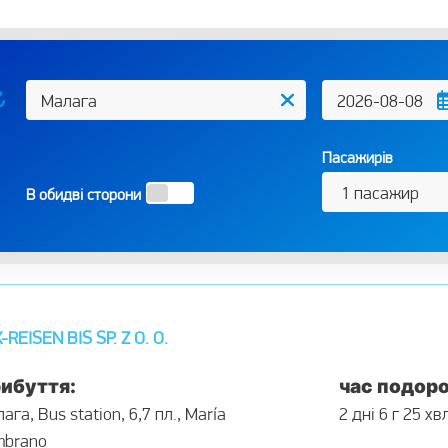
Пасажирів
В обидві сторони
REISEN BIS SP. Z O. O.
ибуття:
час подоро
ага, Bus station, 6,7 пл., María
2 дні 6 г 25 хв
mbrano