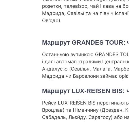
розетки, телевізор, чай і кава на б
Мадрида, Севільї та на північ Іспанії
Ов'єдо).
Маршрут GRANDES TOUR: че
Останньою зупинкою GRANDES TOUR
і далі автомагістралями Центрально
Андалусію (Севілья, Малага, Марбел
Мадрида чи Барселони займає орі
Маршрут LUX-REISEN BIS: 
Рейси LUX-REISEN BIS перетинають 
Вроцлав) та Німеччину (Дрезден, К
Сабадель, Льєйду, Сарагосу) або на