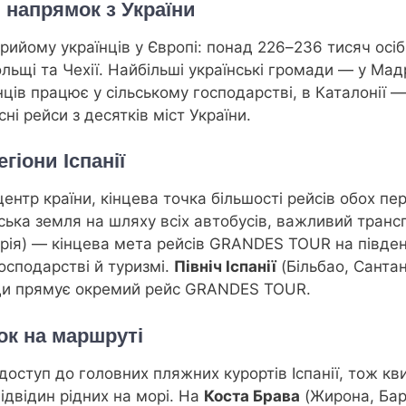
 напрямок з України
прийому українців у Європі: понад 226–236 тисяч осі
льщі та Чехії. Найбільші українські громади — у Мадр
нців працює у сільському господарстві, в Каталонії —
і рейси з десятків міст України.
гіони Іспанії
ентр країни, кінцева точка більшості рейсів обох пер
ька земля на шляху всіх автобусів, важливий трансп
рія) — кінцева мета рейсів GRANDES TOUR на півден
осподарстві й туризмі.
Північ Іспанії
(Більбао, Сантан
куди прямує окремий рейс GRANDES TOUR.
ок на маршруті
оступ до головних пляжних курортів Іспанії, тож кв
відвідин рідних на морі. На
Костa Брава
(Жирона, Бар