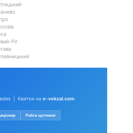
птицький
качево
про
олаїв
еса
вий-Ріг
тава
опивницький
cedes | Квитки на
e-vokzal.com
диціонер
Рейси щотижня