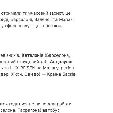
б отримали тимчасовий захист, це
иді, Барселоні, Валенсії та Малазі;
 у сфері послуг. Це і пояснює
евізників.
Каталонія
(Барселона,
ортний і трудовий хаб.
Андалусія
ь та LUX-REISEN на Малагу, регіон
дер, Хіхон, Ов'єдо) — Країна Басків
иток годиться не лише для роботи
селона, Таррагона) автобус