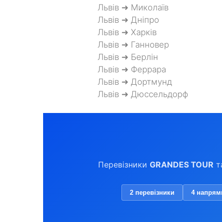
Львів ➜ Миколаїв
Львів ➜ Дніпро
Львів ➜ Харків
Львів ➜ Ганновер
Львів ➜ Берлін
Львів ➜ Феррара
Львів ➜ Дортмунд
Львів ➜ Дюссельдорф
Перевізники
GRANDES TOUR
т
2 перевізники
4 напрям