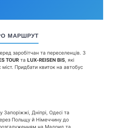
ПРО МАРШРУТ
еред заробітчан та переселенців. З
S TOUR
та
LUX-REISEN BIS
, які
 міст. Придбати квиток на автобус
у Запоріжжі, Дніпрі, Одесі та
через Польщу й Німеччину до
 розгалуженням на Мадрид та