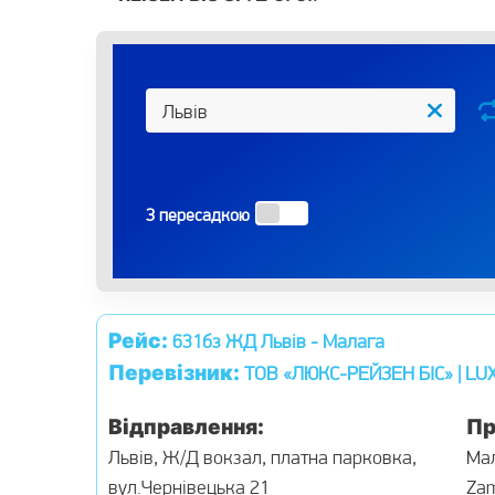
З пересадкою
Рейс:
631бз ЖД Львів - Малага
Перевізник:
ТОВ «ЛЮКС-РЕЙЗЕН БІС» | LUX-
Відправлення:
Пр
Львів, Ж/Д вокзал, платна парковка,
Мал
вул.Чернівецька 21
Za