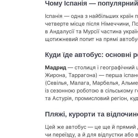
Чому Іспанія — популярний
Іспанія — одна з найбільших країн 
четверте місце після Німеччини, По
в Андалусії та Мурсії частина украї
щотижневий попит на прямі автобусн
Куди їде автобус: основні ре
Мадрид
— столиця і географічний ц
Жирона, Таррагона) — перша іспанс
(Севілья, Малага, Марбелья, Альме
із сезонною роботою в сільському г
та Астурія, промисловий регіон, 
Пляжі, курорти та відпочин
Цей же автобус — це ще й прямий д
чи переїзду, а й для відпустки або 