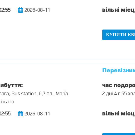
вільні місц
02:55
2026-08-11
КУПИТИ КВ
Перевізни
ибуття:
час подоро
ага, Bus station, 6,7 пл., María
2 дні 4 г 55 хв
mbrano
вільні місц
02:55
2026-08-11