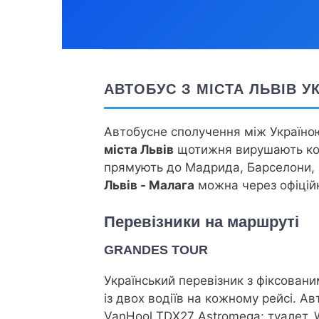
АВТОБУС З МІСТА ЛЬВІВ У
Автобусне сполучення між Україною
міста Львів
щотижня вирушають ком
прямують до Мадрида, Барселони, Се
Львів - Малага
можна через офіцій
Перевізники на маршруті
GRANDES TOUR
Український перевізник з фіксован
із двох водіїв на кожному рейсі. А
VanHool TDX27 Astromega: туалет, W