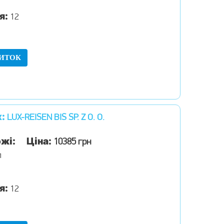
я:
12
ИТОК
к:
LUX-REISEN BIS SP. Z O. O.
жі:
Ціна:
10385 грн
л
я:
12