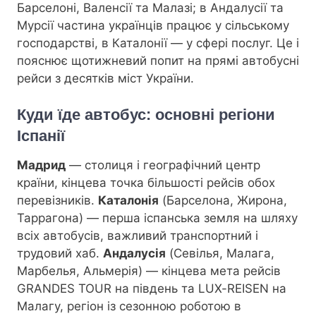
Барселоні, Валенсії та Малазі; в Андалусії та
Мурсії частина українців працює у сільському
господарстві, в Каталонії — у сфері послуг. Це і
пояснює щотижневий попит на прямі автобусні
рейси з десятків міст України.
Куди їде автобус: основні регіони
Іспанії
Мадрид
— столиця і географічний центр
країни, кінцева точка більшості рейсів обох
перевізників.
Каталонія
(Барселона, Жирона,
Таррагона) — перша іспанська земля на шляху
всіх автобусів, важливий транспортний і
трудовий хаб.
Андалусія
(Севілья, Малага,
Марбелья, Альмерія) — кінцева мета рейсів
GRANDES TOUR на південь та LUX-REISEN на
Малагу, регіон із сезонною роботою в