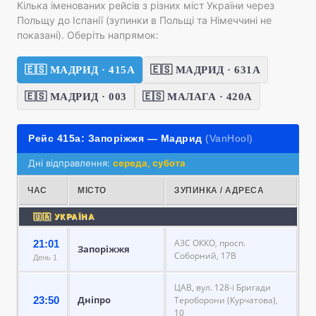
Кілька іменованих рейсів з різних міст України через
Польщу до Іспанії (зупинки в Польщі та Німеччині не
показані). Оберіть напрямок:
🇪🇸 МАДРИД · 415А
🇪🇸 МАДРИД · 631А
🇪🇸 МАДРИД · 003
🇪🇸 МАЛАГА · 420А
Рейс 415а: Запоріжжя — Мадрид
(VanHool)
Дні відправлення:
середа, субота
ЧАС
МІСТО
ЗУПИНКА / АДРЕСА
🇺🇦 УКРАЇНА
АЗС ОККО, просп.
21:01
Запоріжжя
Соборний, 17В
День 1
ЦАВ, вул. 128-ї Бригади
Дніпро
23:50
Тероборони (Курчатова),
10