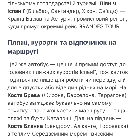
сільському господарстві й туризмі.
Північ
Іспанії
(Більбао, Сантандер, Хіхон, Ов'єдо) —
Країна Басків та Астурія, промисловий регіон,
куди прямує окремий рейс GRANDES TOUR.
Пляжі, курорти та відпочинок на
маршруті
Цей же автобус — це ще й прямий доступ до
головних пляжних курортів Іспанії, тож квиток
годиться не лише для роботи чи переїзду, а й
для відпустки або відвідин рідних на морі. На
Костa Брава
(Жирона, Барселона, Таррагона)
автобус заїжджає буквально на самому
початку іспанської частини маршруту — піщані
пляжі та бухти Каталонії. Далі на південь —
Коста Бланка
(Бенідорм, Аліканте, Торревєха)
з теплим Середземним морем і високим