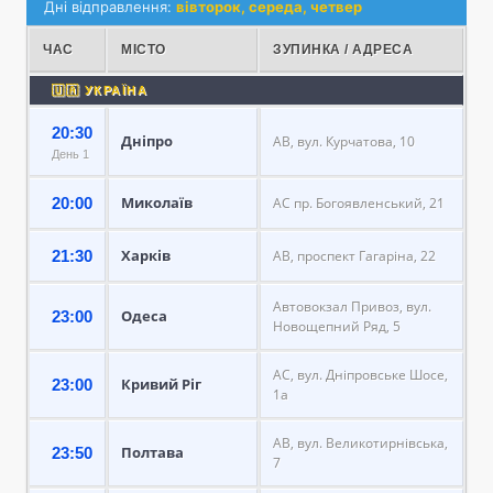
Дні відправлення:
вівторок, середа, четвер
ЧАС
МІСТО
ЗУПИНКА / АДРЕСА
🇺🇦 УКРАЇНА
20:30
Дніпро
АВ, вул. Курчатова, 10
День 1
Миколаїв
20:00
АС пр. Богоявленський, 21
Харків
21:30
АВ, проспект Гагаріна, 22
Автовокзал Привоз, вул.
Одеса
23:00
Новощепний Ряд, 5
АС, вул. Дніпровське Шосе,
Кривий Ріг
23:00
1а
АВ, вул. Великотирнівська,
Полтава
23:50
7