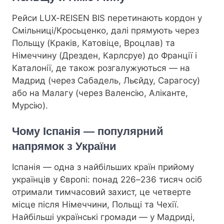
Рейси LUX-REISEN BIS перетинають кордон у
Смільниці/Кросьценко, далі прямують через
Польщу (Краків, Катовіце, Вроцлав) та
Німеччину (Дрезден, Карлсруе) до Франції і
Каталонії, де також розгалужуються — на
Мадрид (через Сабадель, Льєйду, Сарагосу)
або на Малагу (через Валенсію, Аліканте,
Мурсію).
Чому Іспанія — популярний
напрямок з України
Іспанія — одна з найбільших країн прийому
українців у Європі: понад 226–236 тисяч осіб
отримали тимчасовий захист, це четверте
місце після Німеччини, Польщі та Чехії.
Найбільші українські громади — у Мадриді,