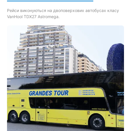
Рейси виконуються на двоповерхових автобусах класу
VanHool TDX27 Astromega.