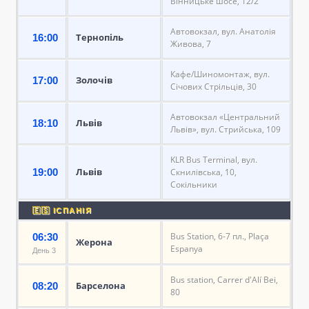
Вінницьке шосе, 12/2
Автовокзал, вул. Анатолія
Тернопіль
16:00
Живова, 7
Кафе/Шиномонтаж, вул.
Золочів
17:00
Січових Стрільців, 30
Автовокзал «Центральний
Львів
18:10
Львів», вул. Стрийська, 109
KLR Bus Terminal, вул.
Львів
19:00
Скнилівська, 10,
Сокільники
🇪🇸 ІСПАНІЯ
Bus Station, 6-7 пл., Plaça
06:30
Жерона
Espanya
День 3
Bus station, Carrer d'Alí Bei,
Барселона
08:20
80