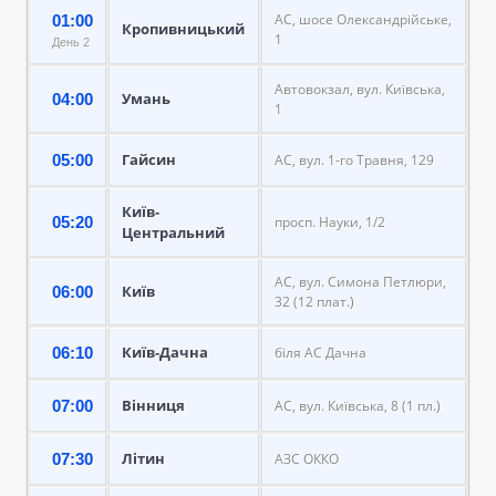
АС, шосе Олександрійське,
01:00
Кропивницький
1
День 2
Автовокзал, вул. Київська,
Умань
04:00
1
Гайсин
05:00
АС, вул. 1-го Травня, 129
Київ-
05:20
просп. Науки, 1/2
Центральний
АС, вул. Симона Петлюри,
Київ
06:00
32 (12 плат.)
Київ-Дачна
06:10
біля АС Дачна
Вінниця
07:00
АС, вул. Київська, 8 (1 пл.)
Літин
07:30
АЗС ОККО