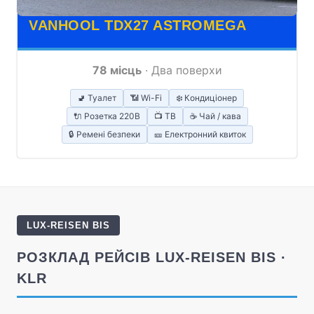
VANHOOL TDX27 ASTROMEGA
78 місць
· Два поверхи
🚽 Туалет
📶 Wi-Fi
❄️ Кондиціонер
🔌 Розетка 220В
📺 ТВ
☕ Чай / кава
🔒 Ремені безпеки
🎫 Електронний квиток
LUX-REISEN BIS
РОЗКЛАД РЕЙСІВ LUX-REISEN BIS ·
KLR