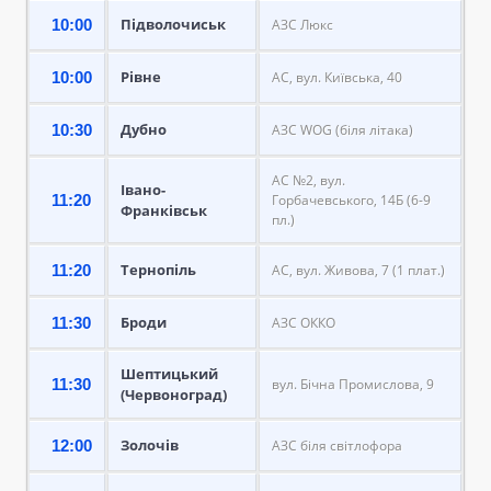
Підволочиськ
10:00
АЗС Люкс
Рівне
10:00
АС, вул. Київська, 40
Дубно
10:30
АЗС WOG (біля літака)
АС №2, вул.
Івано-
11:20
Горбачевського, 14Б (6-9
Франківськ
пл.)
Тернопіль
11:20
АС, вул. Живова, 7 (1 плат.)
Броди
11:30
АЗС ОККО
Шептицький
11:30
вул. Бічна Промислова, 9
(Червоноград)
Золочів
12:00
АЗС біля світлофора