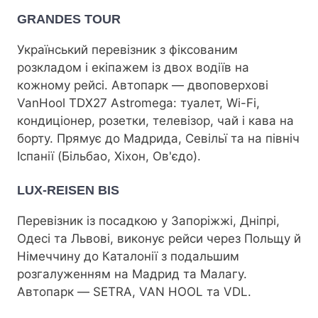
GRANDES TOUR
Український перевізник з фіксованим
розкладом і екіпажем із двох водіїв на
кожному рейсі. Автопарк — двоповерхові
VanHool TDX27 Astromega: туалет, Wi-Fi,
кондиціонер, розетки, телевізор, чай і кава на
борту. Прямує до Мадрида, Севільї та на північ
Іспанії (Більбао, Хіхон, Ов'єдо).
LUX-REISEN BIS
Перевізник із посадкою у Запоріжжі, Дніпрі,
Одесі та Львові, виконує рейси через Польщу й
Німеччину до Каталонії з подальшим
розгалуженням на Мадрид та Малагу.
Автопарк — SETRA, VAN HOOL та VDL.