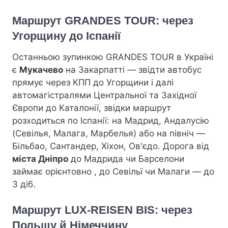
Маршрут GRANDES TOUR: через
Угорщину до Іспанії
Останньою зупинкою GRANDES TOUR в Україні
є
Мукачево
на Закарпатті — звідти автобус
прямує через КПП до Угорщини і далі
автомагістралями Центральної та Західної
Європи до Каталонії, звідки маршрут
розходиться по Іспанії: на Мадрид, Андалусію
(Севілья, Малага, Марбелья) або на північ —
Більбао, Сантандер, Хіхон, Ов'єдо. Дорога від
міста Дніпро
до Мадрида чи Барселони
займає орієнтовно
, до Севільї чи Малаги — до
3 діб.
Маршрут LUX-REISEN BIS: через
Польщу й Німеччину