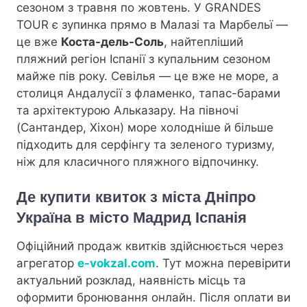
сезоном з травня по жовтень. У GRANDES
TOUR є зупинка прямо в Малазі та Марбельї —
це вже
Коста-дель-Соль
, найтепліший
пляжний регіон Іспанії з купальним сезоном
майже пів року. Севілья — це вже не море, а
столиця Андалусії з фламенко, тапас-барами
та архітектурою Альказару. На півночі
(Сантандер, Хіхон) море холодніше й більше
підходить для серфінгу та зеленого туризму,
ніж для класичного пляжного відпочинку.
Де купити квиток з міста Дніпро
Україна в місто Мадрид Іспанія
Офіційний продаж квитків здійснюється через
агрегатор
e-vokzal.com
. Тут можна перевірити
актуальний розклад, наявність місць та
оформити бронювання онлайн. Після оплати ви