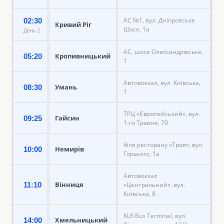
АС №1, вул. Дніпровське
02:30
Кривий Ріг
Шосе, 1а
День 2
АС, шосе Олександрівське,
Кропивницький
05:20
1
Автовокзал, вул. Київська,
Умань
08:30
1
ТРЦ «Європейський», вул.
Гайсин
09:25
1-го Травня, 70
біля ресторану «Троя», вул.
Немирів
10:00
Горького, 1а
Автовокзал
Вінниця
11:10
«Центральний», вул.
Київська, 8
KLR Bus Terminal, вул.
Хмельницький
14:00