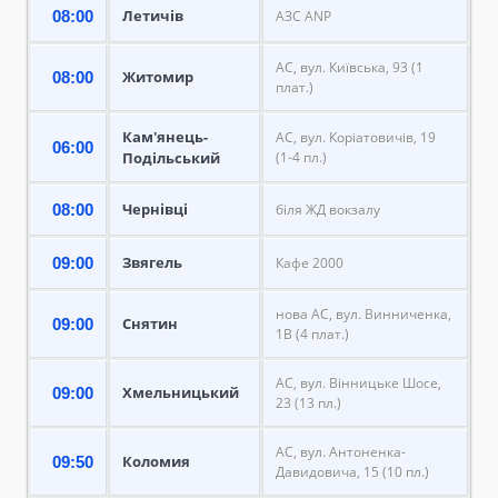
Летичів
08:00
АЗС ANP
АС, вул. Київська, 93 (1
Житомир
08:00
плат.)
Кам'янець-
АС, вул. Коріатовичів, 19
06:00
Подільський
(1-4 пл.)
Чернівці
08:00
біля ЖД вокзалу
Звягель
09:00
Кафе 2000
нова АС, вул. Винниченка,
Снятин
09:00
1В (4 плат.)
АС, вул. Вінницьке Шосе,
Хмельницький
09:00
23 (13 пл.)
АС, вул. Антоненка-
Коломия
09:50
Давидовича, 15 (10 пл.)