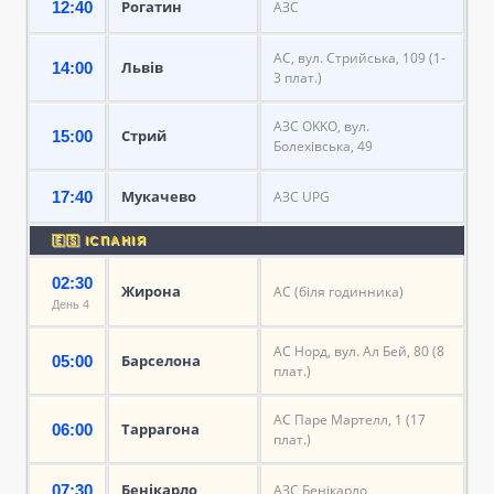
Рогатин
12:40
АЗС
АС, вул. Стрийська, 109 (1-
Львів
14:00
3 плат.)
АЗС OKKO, вул.
Стрий
15:00
Болехівська, 49
Мукачево
17:40
АЗС UPG
🇪🇸 ІСПАНІЯ
02:30
Жирона
АС (біля годинника)
День 4
АС Норд, вул. Ал Бей, 80 (8
Барселона
05:00
плат.)
АС Паре Мартелл, 1 (17
Таррагона
06:00
плат.)
Бенікарло
07:30
АЗС Бенікарло