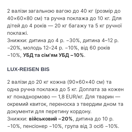
2 валізи загальною вагою до 40 кг (розмір до
40×60×80 см) та ручна поклажа до 10 кг. Для
дітей до 4 років — 20 кг багажу та 5 кг ручної
поклажі.
Знижки: дитина до 4 р. −30%, дитина 4–12 р.
−20%, молодь 12–24 р. −10%, від 60 років
−10%,
УБД та сім'ям УБД −10%
.
LUX-REISEN BIS
2 валізи до 20 кг кожна (90×60×40 см) та
одна ручна поклажа до 5 кг. Доплата за кожен
кг понаднормово — 1,8 EUR/кг. Для тварин —
окремий квиток, переноска з твердим дном та
документи для перетину кордону.
Знижки:
військовий −20%
, дитина до 10 р.
−10%, пенсіонер −10%, група від 3 осіб −10%.