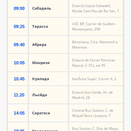
Estació Cepsa Sabadell,
Сабадель
09:00
Ronda Sant Pau de Riu Sec, 7
АЗС BP, Carrer de Guillem
Терасса
09:25
Muntanyans, 208
Benzinera, Ctra. Martorell a
Абрера
09:40
Manresa
Estació de Servei Petrocat-
Манреза
10:05
Repsol, C-37z, км 95
Ігуалада
10:45
bonÀrea Super, Carrer A, 2
Estació bus Lleida, Av. de
Льєйда
11:20
Madrid, 28
Central Bus Station, C. de
Сарагоса
14:05
Miquel Roca i Junyent, 7
Bus Station, C. Dos de Mayo,
Гвадалахара