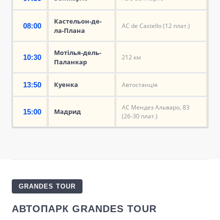
Кастельон-де-
08:00
АС de Castello (12 плат.)
ла-Плана
Мотілья-дель-
10:30
212 км
Паланкар
Куенка
13:50
Автостанція
АС Мендез Альваро, 83
Мадрид
15:00
(26-30 плат.)
GRANDES TOUR
АВТОПАРК GRANDES TOUR