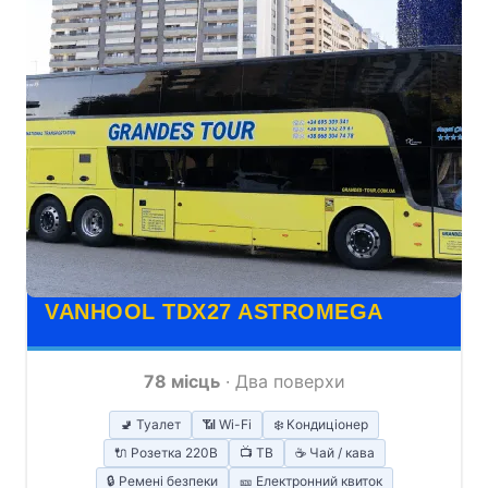
VANHOOL TDX27 ASTROMEGA
78 місць
· Два поверхи
🚽 Туалет
📶 Wi-Fi
❄️ Кондиціонер
🔌 Розетка 220В
📺 ТВ
☕ Чай / кава
🔒 Ремені безпеки
🎫 Електронний квиток