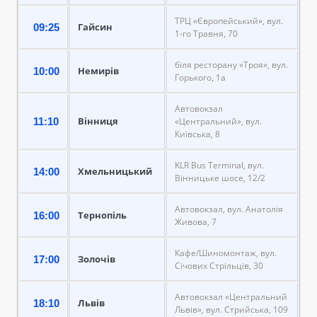
ТРЦ «Європейський», вул.
Гайсин
09:25
1-го Травня, 70
біля ресторану «Троя», вул.
Немирів
10:00
Горького, 1а
Автовокзал
Вінниця
11:10
«Центральний», вул.
Київська, 8
KLR Bus Terminal, вул.
Хмельницький
14:00
Вінницьке шосе, 12/2
Автовокзал, вул. Анатолія
Тернопіль
16:00
Живова, 7
Кафе/Шиномонтаж, вул.
Золочів
17:00
Січових Стрільців, 30
Автовокзал «Центральний
Львів
18:10
Львів», вул. Стрийська, 109