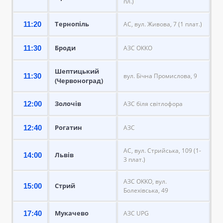
пл.)
Тернопіль
11:20
АС, вул. Живова, 7 (1 плат.)
Броди
11:30
АЗС ОККО
Шептицький
11:30
вул. Бічна Промислова, 9
(Червоноград)
Золочів
12:00
АЗС біля світлофора
Рогатин
12:40
АЗС
АС, вул. Стрийська, 109 (1-
Львів
14:00
3 плат.)
АЗС OKKO, вул.
Стрий
15:00
Болехівська, 49
Мукачево
17:40
АЗС UPG