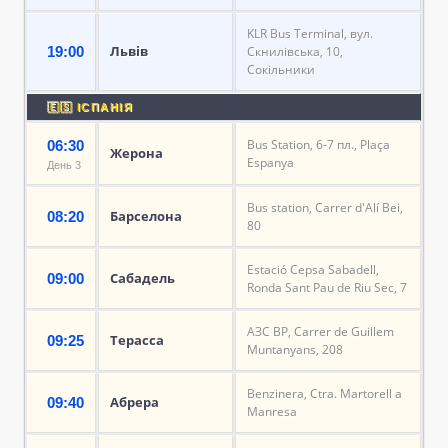
KLR Bus Terminal, вул.
Львів
19:00
Скнилівська, 10,
Сокільники
🇪🇸 ІСПАНІЯ
Bus Station, 6-7 пл., Plaça
06:30
Жерона
Espanya
День 3
Bus station, Carrer d'Alí Bei,
Барселона
08:20
80
Estació Cepsa Sabadell,
Сабадель
09:00
Ronda Sant Pau de Riu Sec, 7
АЗС BP, Carrer de Guillem
Терасса
09:25
Muntanyans, 208
Benzinera, Ctra. Martorell a
Абрера
09:40
Manresa