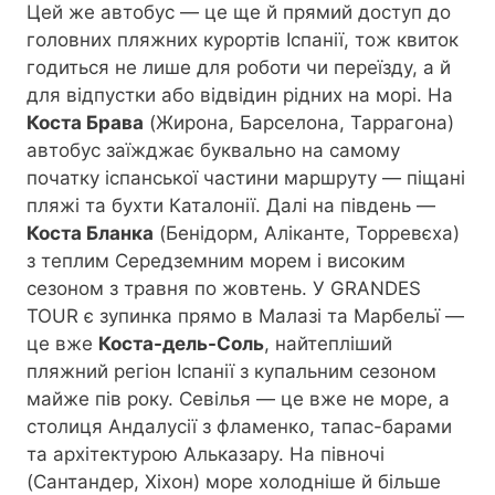
Цей же автобус — це ще й прямий доступ до
головних пляжних курортів Іспанії, тож квиток
годиться не лише для роботи чи переїзду, а й
для відпустки або відвідин рідних на морі. На
Костa Брава
(Жирона, Барселона, Таррагона)
автобус заїжджає буквально на самому
початку іспанської частини маршруту — піщані
пляжі та бухти Каталонії. Далі на південь —
Коста Бланка
(Бенідорм, Аліканте, Торревєха)
з теплим Середземним морем і високим
сезоном з травня по жовтень. У GRANDES
TOUR є зупинка прямо в Малазі та Марбельї —
це вже
Коста-дель-Соль
, найтепліший
пляжний регіон Іспанії з купальним сезоном
майже пів року. Севілья — це вже не море, а
столиця Андалусії з фламенко, тапас-барами
та архітектурою Альказару. На півночі
(Сантандер, Хіхон) море холодніше й більше