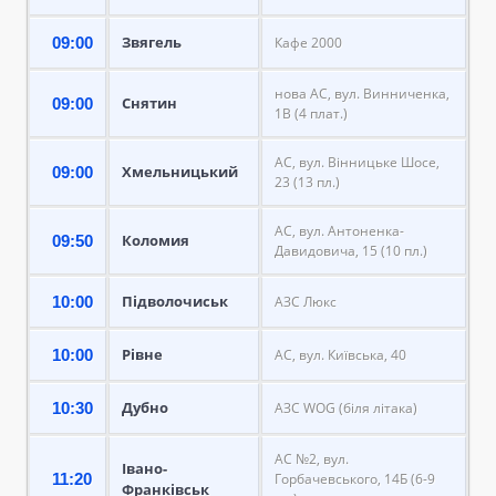
Звягель
09:00
Кафе 2000
нова АС, вул. Винниченка,
Снятин
09:00
1В (4 плат.)
АС, вул. Вінницьке Шосе,
Хмельницький
09:00
23 (13 пл.)
АС, вул. Антоненка-
Коломия
09:50
Давидовича, 15 (10 пл.)
Підволочиськ
10:00
АЗС Люкс
Рівне
10:00
АС, вул. Київська, 40
Дубно
10:30
АЗС WOG (біля літака)
АС №2, вул.
Івано-
11:20
Горбачевського, 14Б (6-9
Франківськ