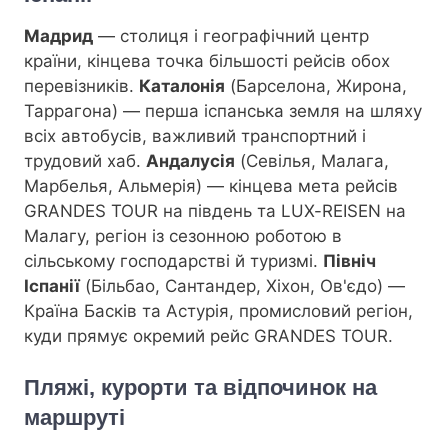
Мадрид
— столиця і географічний центр
країни, кінцева точка більшості рейсів обох
перевізників.
Каталонія
(Барселона, Жирона,
Таррагона) — перша іспанська земля на шляху
всіх автобусів, важливий транспортний і
трудовий хаб.
Андалусія
(Севілья, Малага,
Марбелья, Альмерія) — кінцева мета рейсів
GRANDES TOUR на південь та LUX-REISEN на
Малагу, регіон із сезонною роботою в
сільському господарстві й туризмі.
Північ
Іспанії
(Більбао, Сантандер, Хіхон, Ов'єдо) —
Країна Басків та Астурія, промисловий регіон,
куди прямує окремий рейс GRANDES TOUR.
Пляжі, курорти та відпочинок на
маршруті