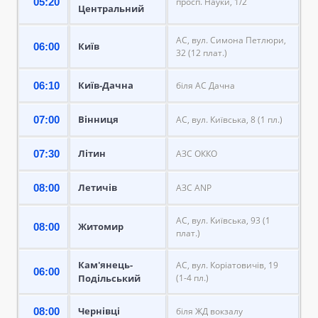
05:20
просп. Науки, 1/2
Центральний
АС, вул. Симона Петлюри,
Київ
06:00
32 (12 плат.)
Київ-Дачна
06:10
біля АС Дачна
Вінниця
07:00
АС, вул. Київська, 8 (1 пл.)
Літин
07:30
АЗС ОККО
Летичів
08:00
АЗС ANP
АС, вул. Київська, 93 (1
Житомир
08:00
плат.)
Кам'янець-
АС, вул. Коріатовичів, 19
06:00
Подільський
(1-4 пл.)
Чернівці
08:00
біля ЖД вокзалу