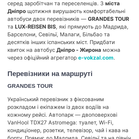
серед заробітчан та переселенців. З
міста
Дніпро
щотижня вирушають комфортабельні
автобуси двох перевізників —
GRANDES TOUR
та
LUX-REISEN BIS
, які прямують до Мадрида,
Барселони, Севільї, Малаги, Більбао та
десятків інших іспанських міст. Придбати
квиток на автобус
Дніпро - Жирона
можна
через офіційний агрегатор
e-vokzal.com
.
Перевізники на маршруті
GRANDES TOUR
Український перевізник з фіксованим
розкладом і екіпажем із двох водіїв на
кожному рейсі. Автопарк — двоповерхові
VanHool TDX27 Astromega: туалет, Wi-Fi,
кондиціонер, розетки, телевізор, чай і кава на
борту. Прямує до Мадрида, Севільї та на північ