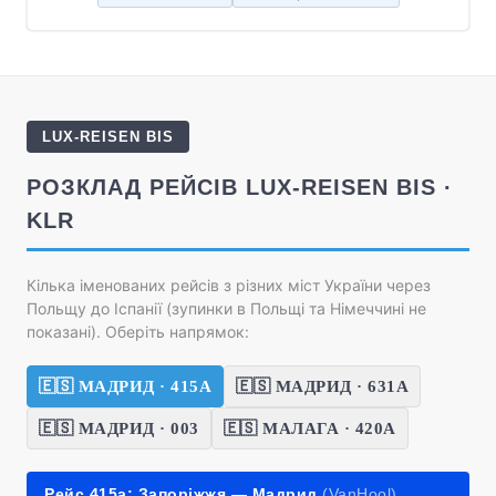
LUX-REISEN BIS
РОЗКЛАД РЕЙСІВ LUX-REISEN BIS ·
KLR
Кілька іменованих рейсів з різних міст України через
Польщу до Іспанії (зупинки в Польщі та Німеччині не
показані). Оберіть напрямок:
🇪🇸 МАДРИД · 415А
🇪🇸 МАДРИД · 631А
🇪🇸 МАДРИД · 003
🇪🇸 МАЛАГА · 420А
Рейс 415а: Запоріжжя — Мадрид
(VanHool)