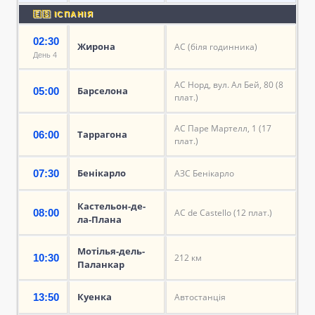
🇪🇸 ІСПАНІЯ
02:30
Жирона
АС (біля годинника)
День 4
АС Норд, вул. Ал Бей, 80 (8
Барселона
05:00
плат.)
АС Паре Мартелл, 1 (17
Таррагона
06:00
плат.)
Бенікарло
07:30
АЗС Бенікарло
Кастельон-де-
08:00
АС de Castello (12 плат.)
ла-Плана
Мотілья-дель-
10:30
212 км
Паланкар
Куенка
13:50
Автостанція