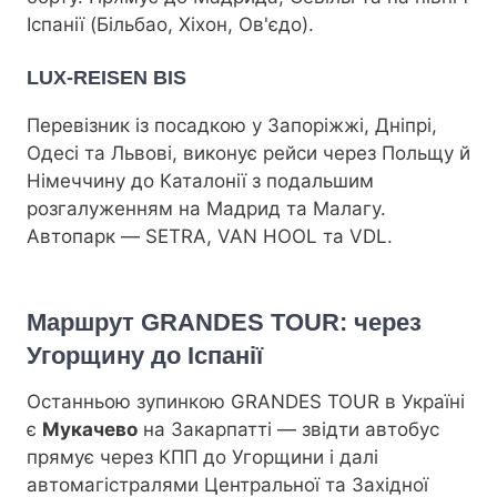
Іспанії (Більбао, Хіхон, Ов'єдо).
LUX-REISEN BIS
Перевізник із посадкою у Запоріжжі, Дніпрі,
Одесі та Львові, виконує рейси через Польщу й
Німеччину до Каталонії з подальшим
розгалуженням на Мадрид та Малагу.
Автопарк — SETRA, VAN HOOL та VDL.
Маршрут GRANDES TOUR: через
Угорщину до Іспанії
Останньою зупинкою GRANDES TOUR в Україні
є
Мукачево
на Закарпатті — звідти автобус
прямує через КПП до Угорщини і далі
автомагістралями Центральної та Західної