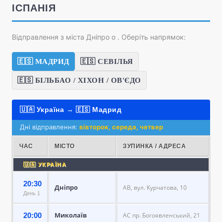
ІСПАНІЯ
Відправлення з міста Дніпро о
. Оберіть напрямок:
🇪🇸 МАДРИД
🇪🇸 СЕВІЛЬЯ
🇪🇸 БІЛЬБАО / ХІХОН / ОВ'ЄДО
🇺🇦 Україна → 🇪🇸 Мадрид
Дні відправлення:
вівторок, середа, четвер
ЧАС
МІСТО
ЗУПИНКА / АДРЕСА
🇺🇦 УКРАЇНА
20:30
Дніпро
АВ, вул. Курчатова, 10
День 1
Миколаїв
20:00
АС пр. Богоявленський, 21