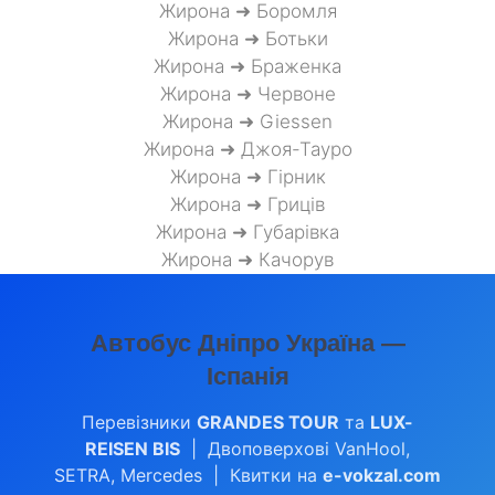
Жирона ➜ Боромля
Жирона ➜ Ботьки
Жирона ➜ Браженка
Жирона ➜ Червоне
Жирона ➜ Giessen
Жирона ➜ Джоя-Тауро
Жирона ➜ Гірник
Жирона ➜ Гриців
Жирона ➜ Губарівка
Жирона ➜ Качорув
Автобус Дніпро Україна —
Іспанія
Перевізники
GRANDES TOUR
та
LUX-
REISEN BIS
| Двоповерхові VanHool,
SETRA, Mercedes | Квитки на
e-vokzal.com