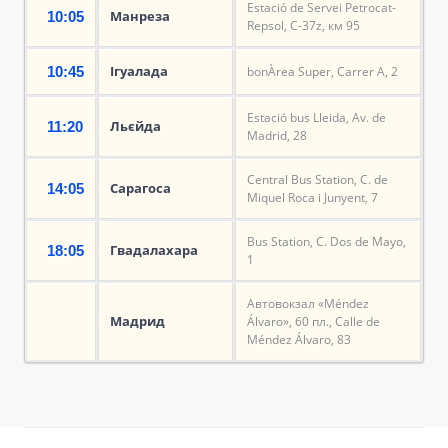
Estació de Servei Petrocat-
Манреза
10:05
Repsol, C-37z, км 95
Ігуалада
10:45
bonÀrea Super, Carrer A, 2
Estació bus Lleida, Av. de
Льєйда
11:20
Madrid, 28
Central Bus Station, C. de
Сарагоса
14:05
Miquel Roca i Junyent, 7
Bus Station, C. Dos de Mayo,
Гвадалахара
18:05
1
Автовокзал «Méndez
Мадрид
Álvaro», 60 пл., Calle de
Méndez Álvaro, 83