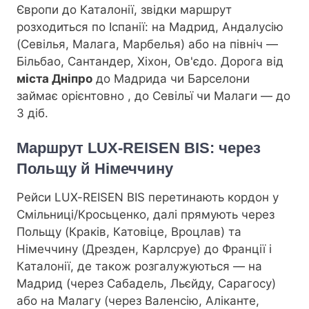
Європи до Каталонії, звідки маршрут
розходиться по Іспанії: на Мадрид, Андалусію
(Севілья, Малага, Марбелья) або на північ —
Більбао, Сантандер, Хіхон, Ов'єдо. Дорога від
міста Дніпро
до Мадрида чи Барселони
займає орієнтовно
, до Севільї чи Малаги — до
3 діб.
Маршрут LUX-REISEN BIS: через
Польщу й Німеччину
Рейси LUX-REISEN BIS перетинають кордон у
Смільниці/Кросьценко, далі прямують через
Польщу (Краків, Катовіце, Вроцлав) та
Німеччину (Дрезден, Карлсруе) до Франції і
Каталонії, де також розгалужуються — на
Мадрид (через Сабадель, Льєйду, Сарагосу)
або на Малагу (через Валенсію, Аліканте,