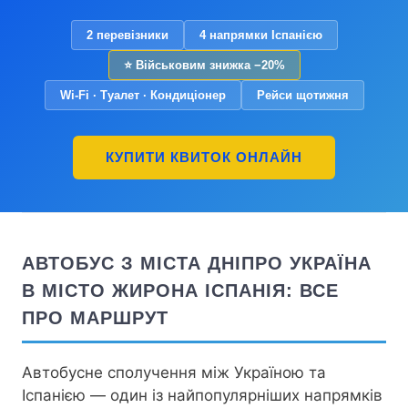
2 перевізники
4 напрямки Іспанією
⭐ Військовим знижка −20%
Wi-Fi · Туалет · Кондиціонер
Рейси щотижня
КУПИТИ КВИТОК ОНЛАЙН
АВТОБУС З МІСТА ДНІПРО УКРАЇНА
В МІСТО ЖИРОНА ІСПАНІЯ: ВСЕ
ПРО МАРШРУТ
Автобусне сполучення між Україною та
Іспанією — один із найпопулярніших напрямків