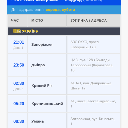
Дні відправлення:
середа, субота
ЧАС
МІСТО
ЗУПИНКА / АДРЕСА
🇺🇦 УКРАЇНА
АЗС ОККО, просп.
21:01
Запоріжжя
Соборний, 17В
День 1
ЦАВ, вул. 128-ї Бригади
Дніпро
23:50
Тероборони (Курчатова),
10
АС №1, вул. Дніпровське
02:30
Кривий Ріг
Шосе, 1а
День 2
АС, шосе Олександрівське,
Кропивницький
05:20
1
Автовокзал, вул. Київська,
Умань
08:30
1