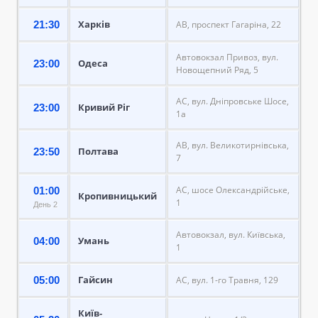
Харків
21:30
АВ, проспект Гагаріна, 22
Автовокзал Привоз, вул.
Одеса
23:00
Новощепний Ряд, 5
АС, вул. Дніпровське Шосе,
Кривий Ріг
23:00
1а
АВ, вул. Великотирнівська,
Полтава
23:50
7
АС, шосе Олександрійське,
01:00
Кропивницький
1
День 2
Автовокзал, вул. Київська,
Умань
04:00
1
Гайсин
05:00
АС, вул. 1-го Травня, 129
Київ-