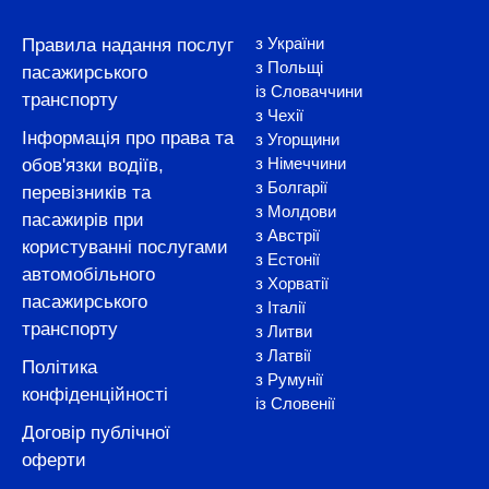
з України
Правила надання послуг
з Польщі
пасажирського
із Словаччини
транспорту
з Чехії
Інформація про права та
з Угорщини
з Німеччини
обов'язки водіїв,
з Болгарії
перевізників та
з Молдови
пасажирів при
з Австрії
користуванні послугами
з Естонії
автомобільного
з Хорватії
пасажирського
з Італії
транспорту
з Литви
з Латвії
Політика
з Румунії
конфіденційності
із Словенії
Договір публічної
оферти