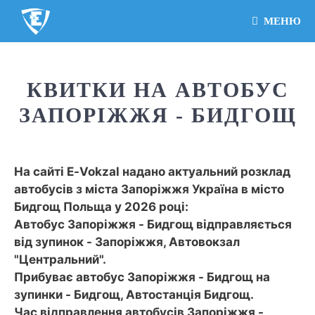
МЕНЮ
КВИТКИ НА АВТОБУС
ЗАПОРІЖЖЯ - БИДГОЩ
На сайті E-Vokzal надано актуальний розклад
автобусів з міста Запоріжжя Україна в місто
Бидгощ Польща у 2026 році:
Автобус Запоріжжя - Бидгощ відправляється
від зупинок - Запоріжжя, Автовокзал
"Центральний".
Прибуває автобус Запоріжжя - Бидгощ на
зупинки - Бидгощ, Автостанція Бидгощ.
Час відправлення автобусів Запоріжжя -