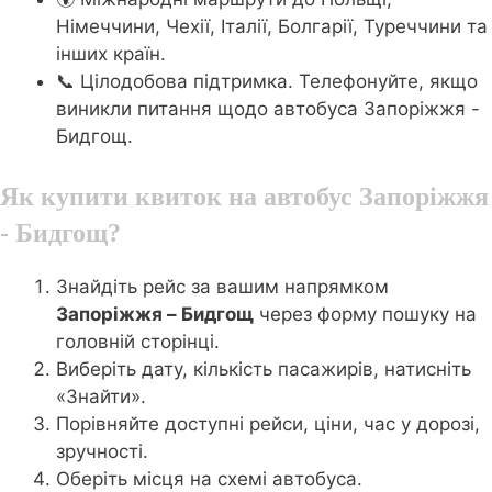
Німеччини, Чехії, Італії, Болгарії, Туреччини та
інших країн.
📞 Цілодобова підтримка. Телефонуйте, якщо
виникли питання щодо автобуса Запоріжжя -
Бидгощ.
Як купити квиток на автобус Запоріжжя
- Бидгощ?
Знайдіть рейс за вашим напрямком
Запоріжжя – Бидгощ
через форму пошуку на
головній сторінці.
Виберіть дату, кількість пасажирів, натисніть
«Знайти».
Порівняйте доступні рейси, ціни, час у дорозі,
зручності.
Оберіть місця на схемі автобуса.