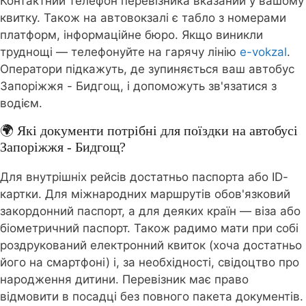
Контактний телефон перевізника вказаний у вашому
квитку. Також на автовокзалі є табло з номерами
платформ, інформаційне бюро. Якщо виникли
труднощі — телефонуйте на гарячу лінію
e-vokzal
.
Оператори підкажуть, де зупиняється ваш автобус
Запоріжжя - Бидгощ, і допоможуть зв'язатися з
водієм.
🌍 Які документи потрібні для поїздки на автобусі
Запоріжжя - Бидгощ?
Для внутрішніх рейсів достатньо паспорта або ID-
картки. Для міжнародних маршрутів обов'язковий
закордонний паспорт, а для деяких країн — віза або
біометричний паспорт. Також радимо мати при собі
роздрукований електронний квиток (хоча достатньо
його на смартфоні) і, за необхідності, свідоцтво про
народження дитини. Перевізник має право
відмовити в посадці без повного пакета документів.