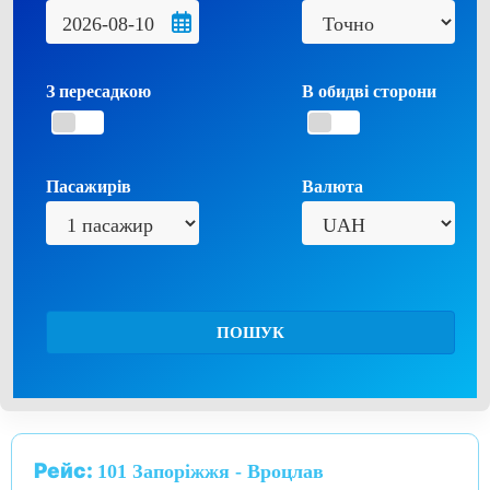
З пересадкою
В обидві сторони
Пасажирів
Валюта
ПОШУК
Рейс:
101 Запоріжжя - Вроцлав