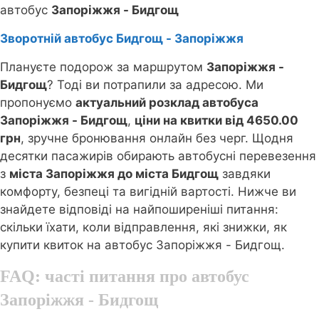
автобус
Запоріжжя - Бидгощ
Зворотній автобус Бидгощ - Запоріжжя
Плануєте подорож за маршрутом
Запоріжжя -
Бидгощ
? Тоді ви потрапили за адресою. Ми
пропонуємо
актуальний розклад автобуса
Запоріжжя - Бидгощ
,
ціни на квитки від 4650.00
грн
, зручне бронювання онлайн без черг. Щодня
десятки пасажирів обирають автобусні перевезення
з
міста Запоріжжя до міста Бидгощ
завдяки
комфорту, безпеці та вигідній вартості. Нижче ви
знайдете відповіді на найпоширеніші питання:
скільки їхати, коли відправлення, які знижки, як
купити квиток на автобус Запоріжжя - Бидгощ.
FAQ: часті питання про автобус
Запоріжжя - Бидгощ