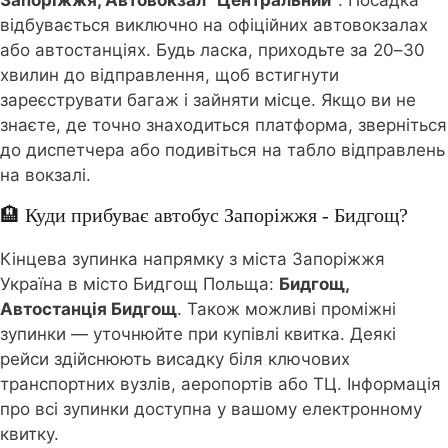
Запоріжжя, Автовокзал "Центральний"
. Посадка
відбувається виключно на офіційних автовокзалах
або автостанціях. Будь ласка, приходьте за 20–30
хвилин до відправлення, щоб встигнути
зареєструвати багаж і зайняти місце. Якщо ви не
знаєте, де точно знаходиться платформа, зверніться
до диспетчера або подивіться на табло відправлень
на вокзалі.
🏨 Куди прибуває автобус Запоріжжя - Бидгощ?
Кінцева зупинка напрямку з міста Запоріжжя
Україна в місто Бидгощ Польща:
Бидгощ,
Автостанція Бидгощ
. Також можливі проміжні
зупинки — уточнюйте при купівлі квитка. Деякі
рейси здійснюють висадку біля ключових
транспортних вузлів, аеропортів або ТЦ. Інформація
про всі зупинки доступна у вашому електронному
квитку.