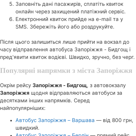
Заповніть дані пасажирів, сплатіть квиток
онлайн через захищений платіжний сервіс.
Електронний квиток прийде на e-mail та у
SMS. Збережіть його або роздрукуйте.
Після цього залишиться лише прийти на вокзал до
часу відправлення автобуса Запоріжжя - Бидгощ і
пред'явити квиток водієві. Швидко, зручно, без черг.
Популярні напрямки з міста Запоріжжя
Окрім рейсу
Запоріжжя - Бидгощ
, з автовокзалу
Запоріжжя
щодня відправляються автобуси за
десятками інших напрямків. Серед
найпопулярніших:
Автобус Запоріжжя – Варшава
— від 800 грн,
швидкий.
Автобус Запоріжжя – Берлін
— прямий рейс,