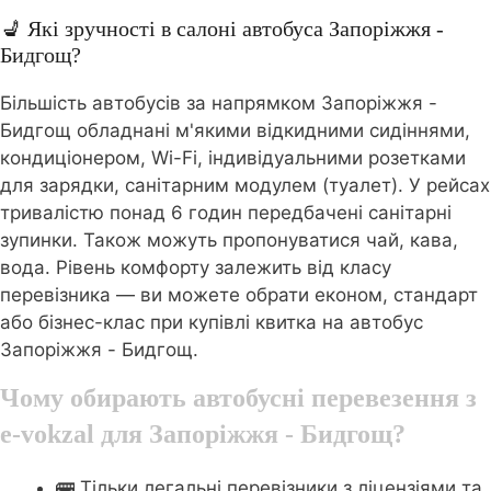
💺 Які зручності в салоні автобуса Запоріжжя -
Бидгощ?
Більшість автобусів за напрямком Запоріжжя -
Бидгощ обладнані м'якими відкидними сидіннями,
кондиціонером, Wi-Fi, індивідуальними розетками
для зарядки, санітарним модулем (туалет). У рейсах
тривалістю понад 6 годин передбачені санітарні
зупинки. Також можуть пропонуватися чай, кава,
вода. Рівень комфорту залежить від класу
перевізника — ви можете обрати економ, стандарт
або бізнес-клас при купівлі квитка на автобус
Запоріжжя - Бидгощ.
Чому обирають автобусні перевезення з
e-vokzal для Запоріжжя - Бидгощ?
🚌 Тільки легальні перевізники з ліцензіями та