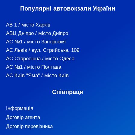
Популярні автовокзали України
АВ 1 / місто Харків
АВЦ Дніпро / місто Дніпро
АС №1 / місто Запоріжжя
АС Львів / вул. Стрийська, 109
АС Старосінна / місто Одеса
АС №1 / місто Полтава
АС Київ "Яма" / місто Київ
Співпраця
Інформація
Договір агента
Договір перевізника