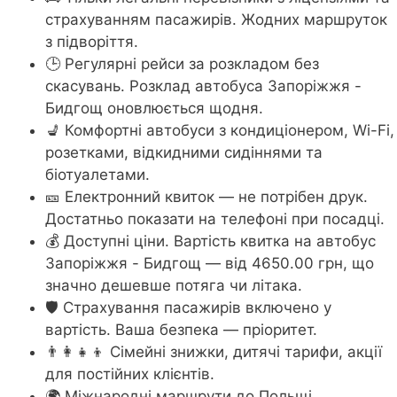
страхуванням пасажирів. Жодних маршруток
з підворіття.
🕒 Регулярні рейси за розкладом без
скасувань. Розклад автобуса Запоріжжя -
Бидгощ оновлюється щодня.
💺 Комфортні автобуси з кондиціонером, Wi-Fi,
розетками, відкидними сидіннями та
біотуалетами.
🎫 Електронний квиток — не потрібен друк.
Достатньо показати на телефоні при посадці.
💰 Доступні ціни. Вартість квитка на автобус
Запоріжжя - Бидгощ — від 4650.00 грн, що
значно дешевше потяга чи літака.
🛡️ Страхування пасажирів включено у
вартість. Ваша безпека — пріоритет.
👨‍👩‍👧‍👦 Сімейні знижки, дитячі тарифи, акції
для постійних клієнтів.
🌍 Міжнародні маршрути до Польщі,