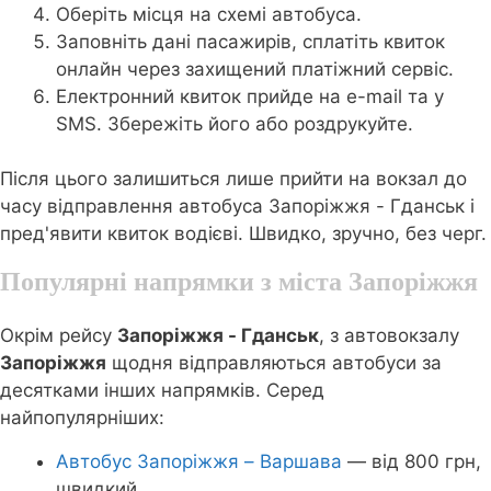
Оберіть місця на схемі автобуса.
Заповніть дані пасажирів, сплатіть квиток
онлайн через захищений платіжний сервіс.
Електронний квиток прийде на e-mail та у
SMS. Збережіть його або роздрукуйте.
Після цього залишиться лише прийти на вокзал до
часу відправлення автобуса Запоріжжя - Гданськ і
пред'явити квиток водієві. Швидко, зручно, без черг.
Популярні напрямки з міста Запоріжжя
Окрім рейсу
Запоріжжя - Гданськ
, з автовокзалу
Запоріжжя
щодня відправляються автобуси за
десятками інших напрямків. Серед
найпопулярніших:
Автобус Запоріжжя – Варшава
— від 800 грн,
швидкий.