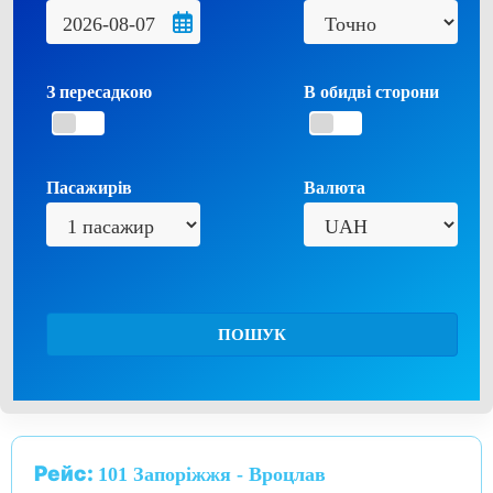
З пересадкою
В обидві сторони
Пасажирів
Валюта
ПОШУК
Рейс:
101 Запоріжжя - Вроцлав