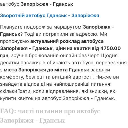
автобус
Запоріжжя - Гданськ
Зворотній автобус Гданськ - Запоріжжя
Плануєте подорож за маршрутом
Запоріжжя -
Гданськ
? Тоді ви потрапили за адресою. Ми
пропонуємо
актуальний розклад автобуса
Запоріжжя - Гданськ
,
ціни на квитки від 4750.00
грн
, зручне бронювання онлайн без черг. Щодня
десятки пасажирів обирають автобусні перевезення
з
міста Запоріжжя до міста Гданськ
завдяки
комфорту, безпеці та вигідній вартості. Нижче ви
знайдете відповіді на найпоширеніші питання:
скільки їхати, коли відправлення, які знижки, як
купити квиток на автобус Запоріжжя - Гданськ.
FAQ: часті питання про автобус
Запоріжжя - Гданськ