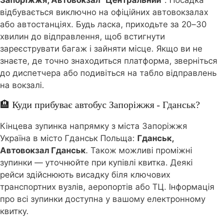
Запоріжжя, Автовокзал "Центральний"
. Посадка
відбувається виключно на офіційних автовокзалах
або автостанціях. Будь ласка, приходьте за 20–30
хвилин до відправлення, щоб встигнути
зареєструвати багаж і зайняти місце. Якщо ви не
знаєте, де точно знаходиться платформа, зверніться
до диспетчера або подивіться на табло відправлень
на вокзалі.
🏨 Куди прибуває автобус Запоріжжя - Гданськ?
Кінцева зупинка напрямку з міста Запоріжжя
Україна в місто Гданськ Польща:
Гданськ,
Автовокзал Гданськ
. Також можливі проміжні
зупинки — уточнюйте при купівлі квитка. Деякі
рейси здійснюють висадку біля ключових
транспортних вузлів, аеропортів або ТЦ. Інформація
про всі зупинки доступна у вашому електронному
квитку.