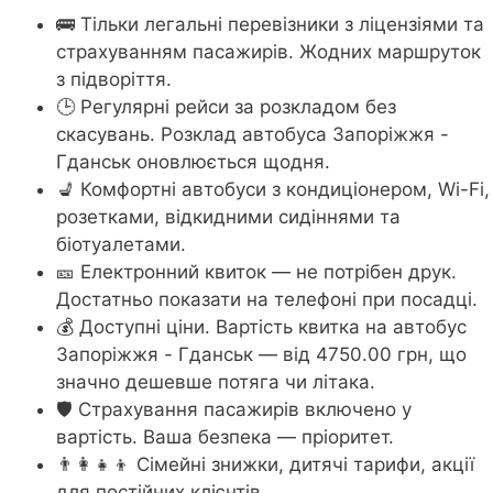
🚌 Тільки легальні перевізники з ліцензіями та
страхуванням пасажирів. Жодних маршруток
з підворіття.
🕒 Регулярні рейси за розкладом без
скасувань. Розклад автобуса Запоріжжя -
Гданськ оновлюється щодня.
💺 Комфортні автобуси з кондиціонером, Wi-Fi,
розетками, відкидними сидіннями та
біотуалетами.
🎫 Електронний квиток — не потрібен друк.
Достатньо показати на телефоні при посадці.
💰 Доступні ціни. Вартість квитка на автобус
Запоріжжя - Гданськ — від 4750.00 грн, що
значно дешевше потяга чи літака.
🛡️ Страхування пасажирів включено у
вартість. Ваша безпека — пріоритет.
👨‍👩‍👧‍👦 Сімейні знижки, дитячі тарифи, акції
для постійних клієнтів.