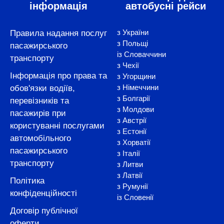
інформація
автобусні рейси
з України
Правила надання послуг
з Польщі
пасажирського
із Словаччини
транспорту
з Чехії
Інформація про права та
з Угорщини
з Німеччини
обов'язки водіїв,
з Болгарії
перевізників та
з Молдови
пасажирів при
з Австрії
користуванні послугами
з Естонії
автомобільного
з Хорватії
пасажирського
з Італії
транспорту
з Литви
з Латвії
Політика
з Румунії
конфіденційності
із Словенії
Договір публічної
оферти