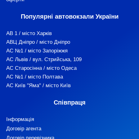
Популярні автовокзали України
АВ 1 / місто Харків
АВЦ Дніпро / місто Дніпро
АС №1 / місто Запоріжжя
АС Львів / вул. Стрийська, 109
АС Старосінна / місто Одеса
АС №1 / місто Полтава
АС Київ "Яма" / місто Київ
Співпраця
Інформація
Договір агента
Договір перевізника