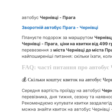
автобус
Чернівці - Прага
Зворотній автобус Прага - Чернівці
Плануєте подорож за маршрутом
Чернівц
Чернівці - Прага
,
ціни на квитки від 499 г
перевезення з
міста Чернівці до міста Пр
найпоширеніші питання: скільки їхати, кол
FAQ: часті питання про автобус
💰 Скільки коштує квиток на автобус Черн
Середня вартість проїзду на автобусі
Черн
перевізника, дня тижня, сезону та наявнос
Рекомендуємо купувати квитки заздалегідь 
можна знайти квиток на автобус Чернівці 