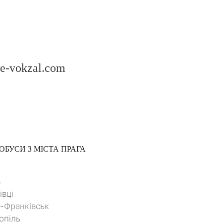
 e-vokzal.com
ОБУСИ З МІСТА
ПРАГА
в
івці
о-Франківськ
опіль