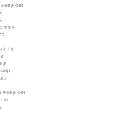
льницький
й
а
оріжжя
ро
и
ий-Ріг
ів
иця
омир
ава
е
ивницький
аси
ь