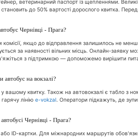
нтейнер, ветеринарний паспорт із щепленнями. Велик
чай становить до 50% вартості дорослого квитка. Пе
втобус Чернівці - Прага?
комісії, якщо до відправлення залишилось не менш
нується за наявності вільних місць. Онлайн-заявку м
 зв'яжіться з підтримкою — допоможемо вирішити пит
и автобус на вокзалі?
 у вашому квитку. Також на автовокзалі є табло з н
 гарячу лінію
e-vokzal
. Оператори підкажуть, де зупи
 автобусі Чернівці - Прага?
 або ID-картки. Для міжнародних маршрутів обов'язк