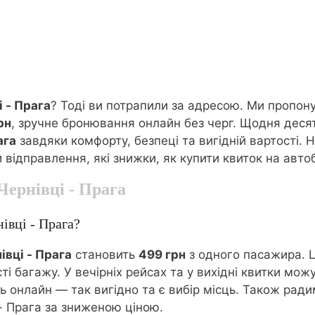
і - Прага
? Тоді ви потрапили за адресою. Ми пропо
рн
, зручне бронювання онлайн без черг. Щодня деся
ага
завдяки комфорту, безпеці та вигідній вартості. 
и відправлення, які знижки, як купити квиток на автоб
Чернівці - Прага
івці - Прага?
івці - Прага
становить
499 грн
з одного пасажира. 
ті багажу. У вечірніх рейсах та у вихідні квитки м
онлайн — так вигідно та є вибір місць. Також радимо
- Прага за зниженою ціною.