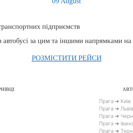
09 August
транспортних підприємств
в автобусі за цим та іншими напрямками на
РОЗМІСТИТИ РЕЙСИ
НІВЦІ
АВТ
Прага ➜ Київ
Прага ➜ Льві
Прага ➜ Черн
Прага ➜ Іван
Прага ➜ Терн