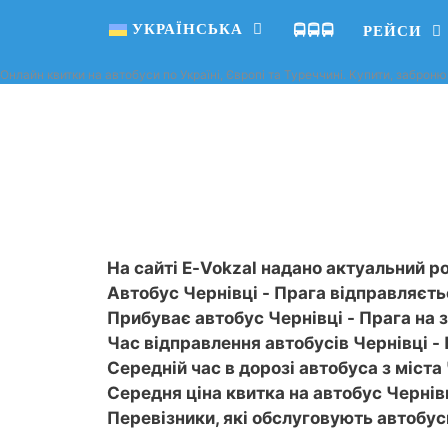
УКРАЇНСЬКА
🚍🚍🚍
РЕЙСИ
Онлайн квитки на автобуси по Україні, Європі та Туреччині. Купити, заброню
На сайті E-Vokzal надано актуальний ро
Автобус Чернівці - Прага відправляєтьс
Прибуває автобус Чернівці - Прага на з
Час відправлення автобусів Чернівці - П
Середній час в дорозі автобуса з міста 
Середня ціна квитка на автобус Чернівц
Перевізники, які обслуговують автобус