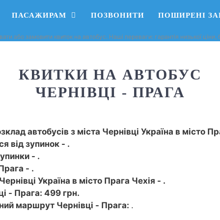
ПАСАЖИРАМ
ПОЗВОНИТИ
ПОШИРЕНІ З
вати або замовити квиток на автобус. Наші переваги: ​​гарантія низької ціни
КВИТКИ НА АВТОБУС
ЧЕРНІВЦІ - ПРАГА
зклад автобусів з міста Чернівці Україна в місто Пр
я від зупинок - .
упинки - .
рага - .
Чернівці Україна в місто Прага Чехія - .
і - Прага: 499 грн.
ний маршрут Чернівці - Прага:
.