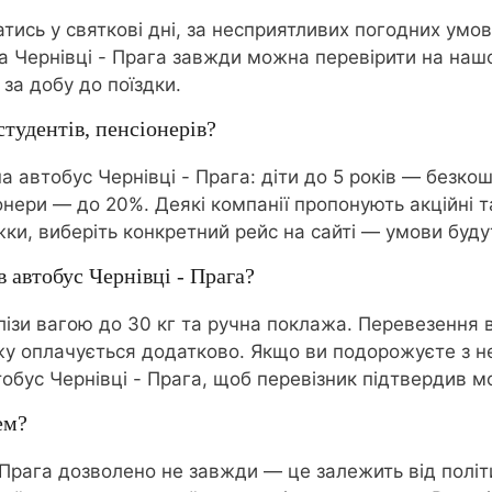
тись у святкові дні, за несприятливих погодних умов
 Чернівці - Прага завжди можна перевірити на нашом
а добу до поїздки.
студентів, пенсіонерів?
а автобус Чернівці - Прага: діти до 5 років — безкош
онери — до 20%. Деякі компанії пропонують акційні т
жки, виберіть конкретний рейс на сайті — умови буду
 автобус Чернівці - Прага?
алізи вагою до 30 кг та ручна поклажа. Перевезення
жу оплачується додатково. Якщо ви подорожуєте з 
втобус Чернівці - Прага, щоб перевізник підтвердив 
ем?
 Прага дозволено не завжди — це залежить від політи