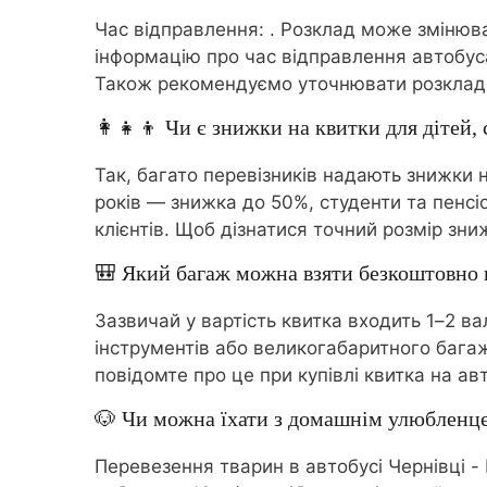
Час відправлення:
. Розклад може змінюва
інформацію про час відправлення автобуса
Також рекомендуємо уточнювати розклад з
👩‍👧‍👦 Чи є знижки на квитки для дітей, 
Так, багато перевізників надають знижки н
років — знижка до 50%, студенти та пенсі
клієнтів. Щоб дізнатися точний розмір зни
🎒 Який багаж можна взяти безкоштовно в
Зазвичай у вартість квитка входить 1–2 в
інструментів або великогабаритного бага
повідомте про це при купівлі квитка на а
🐶 Чи можна їхати з домашнім улюбленц
Перевезення тварин в автобусі Чернівці -