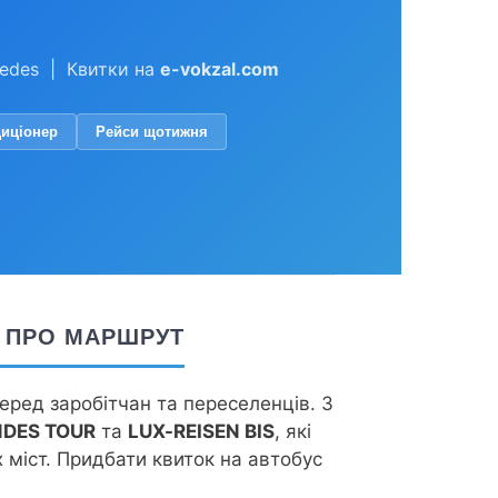
cedes | Квитки на
e-vokzal.com
диціонер
Рейси щотижня
Е ПРО МАРШРУТ
еред заробітчан та переселенців. З
DES TOUR
та
LUX-REISEN BIS
, які
 міст. Придбати квиток на автобус