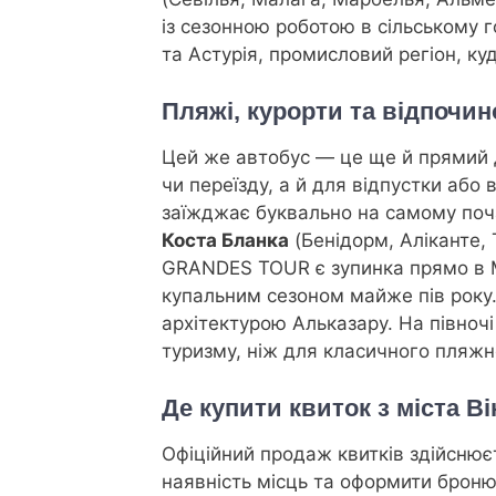
із сезонною роботою в сільському г
та Астурія, промисловий регіон, 
Пляжі, курорти та відпочин
Цей же автобус — це ще й прямий д
чи переїзду, а й для відпустки або 
заїжджає буквально на самому поча
Коста Бланка
(Бенідорм, Аліканте,
GRANDES TOUR є зупинка прямо в 
купальним сезоном майже пів року.
архітектурою Альказару. На півночі
туризму, ніж для класичного пляжн
Де купити квиток з міста Ві
Офіційний продаж квитків здійснює
наявність місць та оформити броню