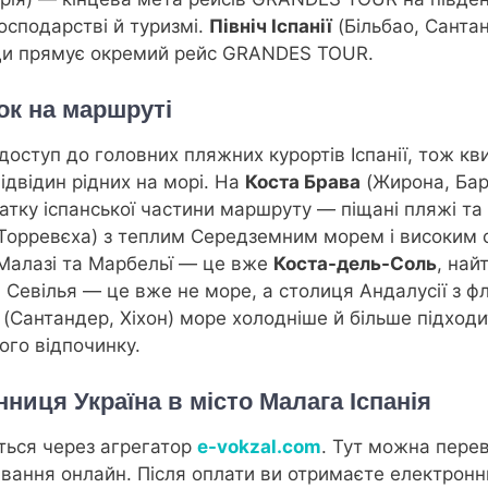
осподарстві й туризмі.
Північ Іспанії
(Більбао, Сантан
куди прямує окремий рейс GRANDES TOUR.
ок на маршруті
оступ до головних пляжних курортів Іспанії, тож кв
відвідин рідних на морі. На
Костa Брава
(Жирона, Бар
тку іспанської частини маршруту — піщані пляжі та б
 Торревєха) з теплим Середземним морем і високим 
Малазі та Марбельї — це вже
Коста-дель-Соль
, най
 Севілья — це вже не море, а столиця Андалусії з 
 (Сантандер, Хіхон) море холодніше й більше підходи
ого відпочинку.
нниця Україна в місто Малага Іспанія
ться через агрегатор
e-vokzal.com
. Тут можна перев
вання онлайн. Після оплати ви отримаєте електронн