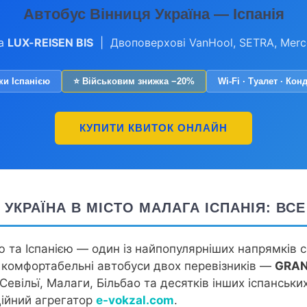
Автобус Вінниця Україна — Іспанія
а
LUX-REISEN BIS
| Двоповерхові VanHool, SETRA, Mer
ки Іспанією
⭐ Військовим знижка −20%
Wi-Fi · Туалет · Кон
КУПИТИ КВИТОК ОНЛАЙН
 УКРАЇНА В МІСТО МАЛАГА ІСПАНІЯ: ВС
 та Іспанією — один із найпопулярніших напрямків с
омфортабельні автобуси двох перевізників —
GRAN
вільї, Малаги, Більбао та десятків інших іспанських
ійний агрегатор
e-vokzal.com
.