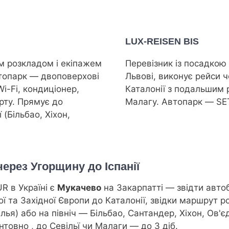
LUX-REISEN BIS
им розкладом і екіпажем
Перевізник із посадкою 
втопарк — двоповерхові
Львові, виконує рейси 
i-Fi, кондиціонер,
Каталонії з подальшим
орту. Прямує до
Малагу. Автопарк — SE
 (Більбао, Хіхон,
рез Угорщину до Іспанії
 в Україні є
Мукачево
на Закарпатті — звідти авто
ї та Західної Європи до Каталонії, звідки маршрут ро
ья) або на північ — Більбао, Сантандер, Хіхон, Ов'є
єнтовно
, до Севільї чи Малаги — до 3 діб.