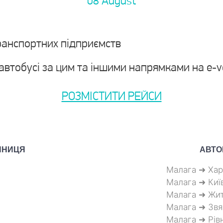
08 August
ранспортних підприємств
 автобусі за цим та іншими напрямками на e-
РОЗМІСТИТИ РЕЙСИ
ННИЦЯ
АВТО
Малага ➜ Хар
Малага ➜ Киї
Малага ➜ Жи
Малага ➜ Звя
Малага ➜ Рів