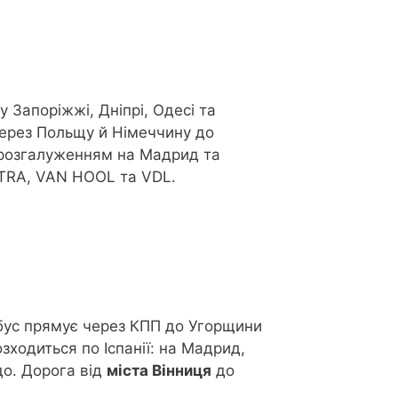
у Запоріжжі, Дніпрі, Одесі та
через Польщу й Німеччину до
 розгалуженням на Мадрид та
TRA, VAN HOOL та VDL.
бус прямує через КПП до Угорщини
зходиться по Іспанії: на Мадрид,
до. Дорога від
міста Вінниця
до