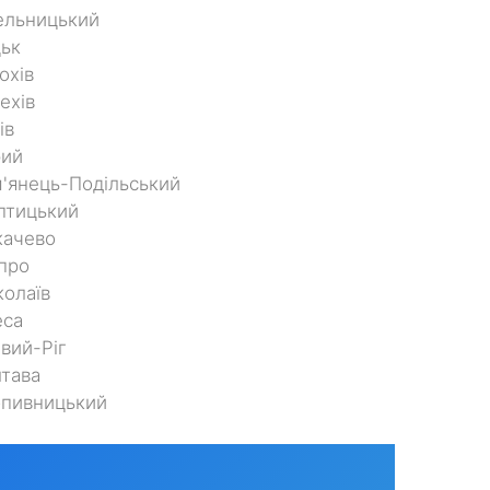
ельницький
ьк
охів
ехів
ів
рий
'янець-Подільський
птицький
качево
про
олаїв
еса
вий-Ріг
тава
опивницький