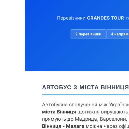
Перевізники
GRANDES TOUR
т
2 перевізники
4 напрям
АВТОБУС З МІСТА ВІННИЦЯ
Автобусне сполучення між Україною
міста Вінниця
щотижня вирушають к
прямують до Мадрида, Барселони, Се
Вінниця - Малага
можна через офіц