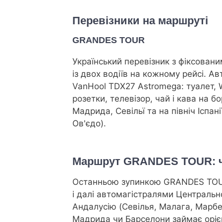
Перевізники на маршруті
GRANDES TOUR
Український перевізник з фіксован
із двох водіїв на кожному рейсі. А
VanHool TDX27 Astromega: туалет, W
розетки, телевізор, чай і кава на б
Мадрида, Севільї та на північ Іспанії
Ов'єдо).
Маршрут GRANDES TOUR: че
Останньою зупинкою GRANDES TOUR
і далі автомагістралями Центрально
Андалусію (Севілья, Малага, Марбел
Мадрида чи Барселони займає орі