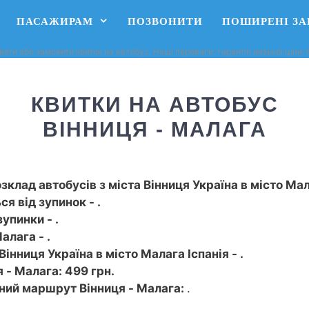
ПАСАЖИРАМ
ПОЗВОНИТИ
ПОШИРЕНІ З
вати або замовити квиток на автобус. Наші переваги: ​​гарантія низької ціни
КВИТКИ НА АВТОБУС
ВІННИЦЯ - МАЛАГА
зклад автобусів з міста Вінниця Україна в місто Мал
я від зупинок - .
упинки - .
алага - .
Вінниця Україна в місто Малага Іспанія - .
 - Малага: 499 грн.
сний маршрут Вінниця - Малага:
.