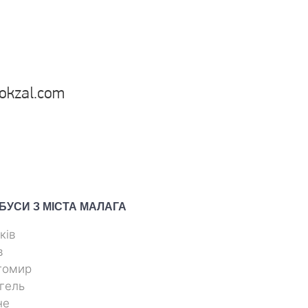
vokzal.com
БУСИ З МІСТА
МАЛАГА
ків
в
томир
гель
не