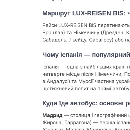
Маршрут LUX-REISEN BIS: 
Рейси LUX-REISEN BIS перетинають 
Вроцлав) та Німеччину (Дрезден, К
Сабадель, Льєйду, Сарагосу) або на
Чому Іспанія — популярний
Іспанія — одна з найбільших країн 
четверте місце після Німеччини, По
в Андалусії та Мурсії частина украї
щотижневий попит на прямі автобусн
Куди їде автобус: основні ре
Мадрид
— столиця і географічний ц
Жирона, Таррагона) — перша іспанс
(Севілья, Малага, Марбелья, Альме