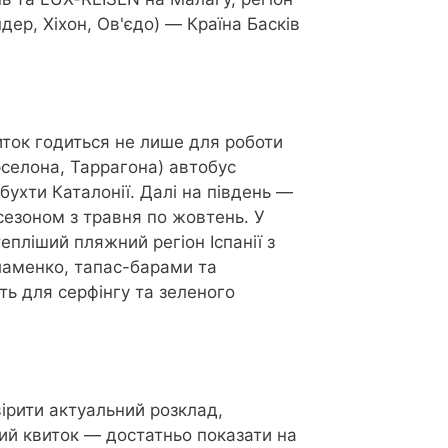
дер, Хіхон, Ов'єдо) — Країна Басків
иток годиться не лише для роботи
селона, Таррагона) автобус
ухти Каталонії. Далі на південь —
сезоном з травня по жовтень. У
тепліший пляжний регіон Іспанії з
фламенко, тапас-барами та
ть для серфінгу та зеленого
ірити актуальний розклад,
ий квиток — достатньо показати на