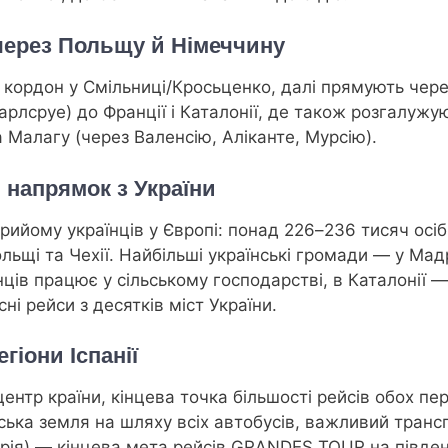
через Польщу й Німеччину
кордон у Смільниці/Кросьценко, далі прямують через
арлсруе) до Франції і Каталонії, де також розгалуж
 Малагу (через Валенсію, Аліканте, Мурсію).
 напрямок з України
прийому українців у Європі: понад 226–236 тисяч осі
льщі та Чехії. Найбільші українські громади — у Мадр
нців працює у сільському господарстві, в Каталонії —
і рейси з десятків міст України.
гіони Іспанії
ентр країни, кінцева точка більшості рейсів обох пер
ька земля на шляху всіх автобусів, важливий трансп
рія) — кінцева мета рейсів GRANDES TOUR на півден