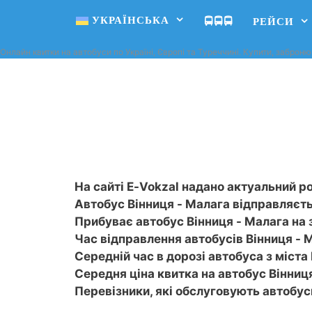
УКРАЇНСЬКА
🚍🚍🚍
РЕЙСИ
Онлайн квитки на автобуси по Україні, Європі та Туреччині. Купити, заброню
На сайті E-Vokzal надано актуальний ро
Автобус Вінниця - Малага відправляєтьс
Прибуває автобус Вінниця - Малага на з
Час відправлення автобусів Вінниця - М
Середній час в дорозі автобуса з міста 
Середня ціна квитка на автобус Вінниця
Перевізники, які обслуговують автобу