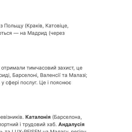
 Польщу (Краків, Катовіце,
уються — на Мадрид (через
б отримали тимчасовий захист, це
иді, Барселоні, Валенсії та Малазі;
 у сфері послуг. Це і пояснює
евізників.
Каталонія
(Барселона,
ортний і трудовий хаб.
Андалусія
ь та LUX-REISEN на Малагу, регіон