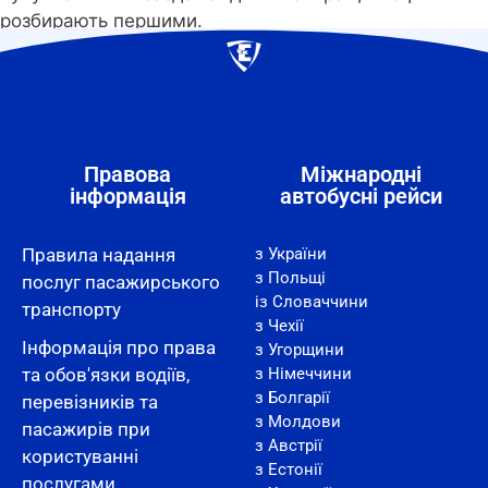
розбирають першими.
Правова
Міжнародні
інформація
автобусні рейси
Правила надання
з України
з Польщі
послуг пасажирського
із Словаччини
транспорту
з Чехії
Інформація про права
з Угорщини
та обов'язки водіїв,
з Німеччини
з Болгарії
перевізників та
з Молдови
пасажирів при
з Австрії
користуванні
з Естонії
послугами