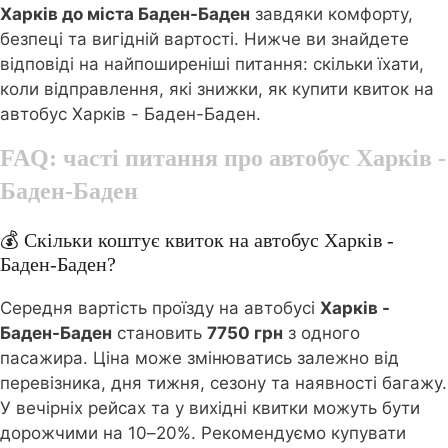
Харків до міста Баден-Баден
завдяки комфорту,
безпеці та вигідній вартості. Нижче ви знайдете
відповіді на найпоширеніші питання: скільки їхати,
коли відправлення, які знижки, як купити квиток на
автобус Харків - Баден-Баден.
FAQ: часті питання про автобус
Харків -
Баден-Баден
💰 Скільки коштує квиток на автобус Харків -
Баден-Баден?
Середня вартість проїзду на автобусі
Харків -
Баден-Баден
становить
7750 грн
з одного
пасажира. Ціна може змінюватись залежно від
перевізника, дня тижня, сезону та наявності багажу.
У вечірніх рейсах та у вихідні квитки можуть бути
дорожчими на 10–20%. Рекомендуємо купувати