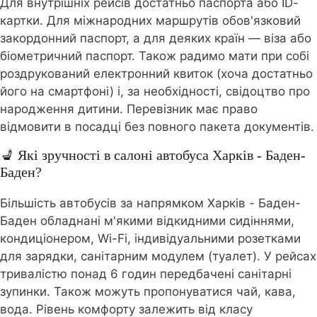
Для внутрішніх рейсів достатньо паспорта або ID-
картки. Для міжнародних маршрутів обов'язковий
закордонний паспорт, а для деяких країн — віза або
біометричний паспорт. Також радимо мати при собі
роздрукований електронний квиток (хоча достатньо
його на смартфоні) і, за необхідності, свідоцтво про
народження дитини. Перевізник має право
відмовити в посадці без повного пакета документів.
💺 Які зручності в салоні автобуса Харків - Баден-
Баден?
Більшість автобусів за напрямком Харків - Баден-
Баден обладнані м'якими відкидними сидіннями,
кондиціонером, Wi-Fi, індивідуальними розетками
для зарядки, санітарним модулем (туалет). У рейсах
тривалістю понад 6 годин передбачені санітарні
зупинки. Також можуть пропонуватися чай, кава,
вода. Рівень комфорту залежить від класу