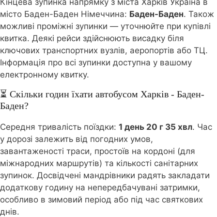
Кінцева зупинка напрямку з міста Харків Україна в
місто Баден-Баден Німеччина:
Баден-Баден
. Також
можливі проміжні зупинки — уточнюйте при купівлі
квитка. Деякі рейси здійснюють висадку біля
ключових транспортних вузлів, аеропортів або ТЦ.
Інформація про всі зупинки доступна у вашому
електронному квитку.
⏳ Скільки годин їхати автобусом Харків - Баден-
Баден?
Середня тривалість поїздки:
1 день 20 г 35 хвл
. Час
у дорозі залежить від погодних умов,
завантаженості траси, простоїв на кордоні (для
міжнародних маршрутів) та кількості санітарних
зупинок. Досвідчені мандрівники радять закладати
додаткову годину на непередбачувані затримки,
особливо в зимовий період або під час святкових
днів.