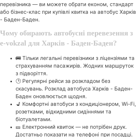
перевізника — ви можете обрати економ, стандарт
або бізнес-клас при купівлі квитка на автобус Харків
- Баден-Баден.
Чому обирають автобусні перевезення з
e-vokzal для Харків - Баден-Баден?
🚌 Тільки легальні перевізники з ліцензіями та
страхуванням пасажирів. Жодних маршруток
з підворіття.
🕒 Регулярні рейси за розкладом без
скасувань. Розклад автобуса Харків - Баден-
Баден оновлюється щодня.
💺 Комфортні автобуси з кондиціонером, Wi-Fi,
розетками, відкидними сидіннями та
біотуалетами.
🎫 Електронний квиток — не потрібен друк.
Достатньо показати на телефоні при посадці.