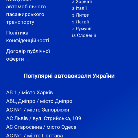
з Хорватії
автомобільного
з Італії
пасажирського
з Литви
транспорту
з Латвії
з Румунії
Політика
із Словенії
конфіденційності
Договір публічної
оферти
Популярні автовокзали України
АВ 1 / місто Харків
АВЦ Дніпро / місто Дніпро
АС №1 / місто Запоріжжя
АС Львів / вул. Стрийська, 109
АС Старосінна / місто Одеса
АС №1 / місто Полтава