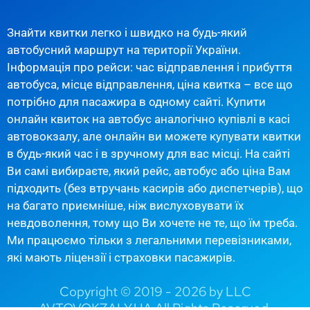
Знайти квитки легко і швидко на будь-який
автобусний маршрут на території України.
Інформація про рейси: час відправлення і прибуття
автобуса, місце відправлення, ціна квитка – все що
потрібно для пасажира в одному сайті. Купити
онлайн квиток на автобус аналогічно купівлі в касі
автовокзалу, але онлайн ви можете купувати квитки
в будь-який час і в зручному для вас місці. На сайті
Ви самі вибираєте, який рейс, автобус або ціна Вам
підходить (без втручань касирів або диспетчерів), що
на багато приємніше, ніж вислуховувати їх
невдоволення, тому що Ви хочете не те, що їм треба.
Ми працюємо тільки з легальними перевізниками,
які мають ліцензії і страховки пасажирів.
Copyright © 2019 - 2026 by LLC
AVTOVOKZALY.UA All Rights Reserved.