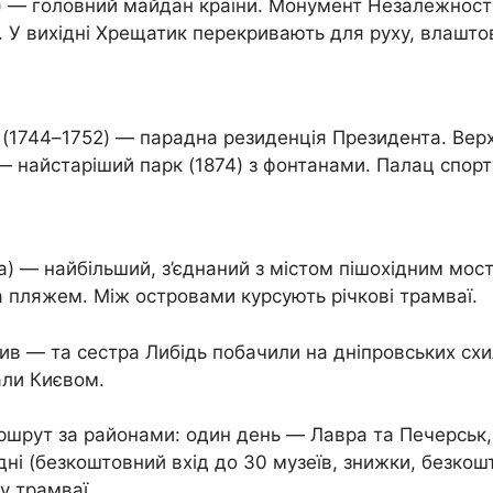
 — головний майдан країни. Монумент Незалежності 
. У вихідні Хрещатик перекривають для руху, влашто
 (1744–1752) — парадна резиденція Президента. Вер
 — найстаріший парк (1874) з фонтанами. Палац спорт
га) — найбільший, з’єднаний з містом пішохідним мос
а пляжем. Між островами курсують річкові трамваї.
в — та сестра Либідь побачили на дніпровських схила
али Києвом.
шрут за районами: один день — Лавра та Печерськ, д
3 дні (безкоштовний вхід до 30 музеїв, знижки, безк
у трамваї.