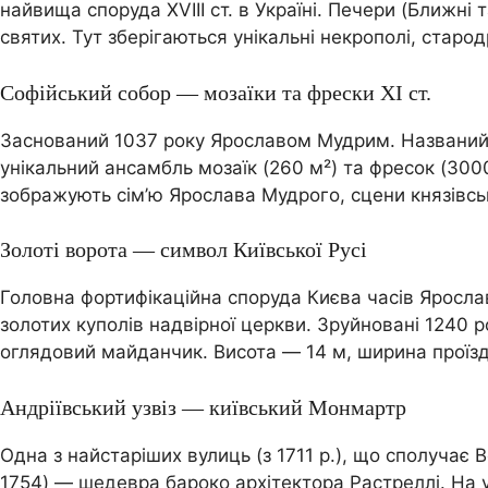
найвища споруда XVIII ст. в Україні. Печери (Ближн
святих. Тут зберігаються унікальні некрополі, стар
Софійський собор — мозаїки та фрески XI ст.
Заснований 1037 року Ярославом Мудрим. Названий 
унікальний ансамбль мозаїк (260 м²) та фресок (300
зображують сім’ю Ярослава Мудрого, сцени князівськ
Золоті ворота — символ Київської Русі
Головна фортифікаційна споруда Києва часів Ярослав
золотих куполів надвірної церкви. Зруйновані 1240 ро
оглядовий майданчик. Висота — 14 м, ширина проїзд
Андріївський узвіз — київський Монмартр
Одна з найстаріших вулиць (з 1711 р.), що сполучає
1754) — шедевра бароко архітектора Растреллі. На узв