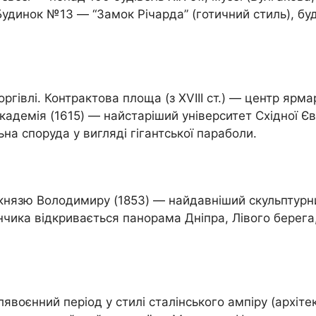
 Будинок №13 — “Замок Річарда” (готичний стиль), 
гівлі. Контрактова площа (з XVIII ст.) — центр ярма
адемія (1615) — найстаріший університет Східної Єв
на споруда у вигляді гігантської параболи.
к князю Володимиру (1853) — найдавніший скульптурн
анчика відкривається панорама Дніпра, Лівого берега
явоєнний період у стилі сталінського ампіру (архіт