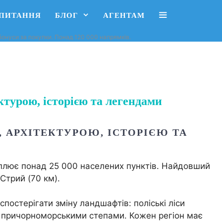
АПИТАННЯ
БЛОГ
АГЕНТАМ
, бонуси за покупки. Понад 120 000 напрямків.
турою, історією та легендами
АРХІТЕКТУРОЮ, ІСТОРІЄЮ ТА
плює понад 25 000 населених пунктів. Найдовший
Стрий (70 км).
постерігати зміну ландшафтів: поліські ліси
— причорноморськими степами. Кожен регіон має