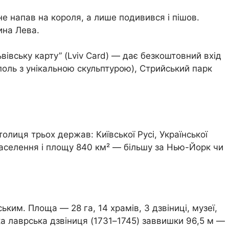
е напав на короля, а лише подивився і пішов.
ина Лева.
ьвівську карту” (Lviv Card) — дає безкоштовний вхід
поль з унікальною скульптурою), Стрийський парк
толиця трьох держав: Київської Русі, Української
 населення і площу 840 км² — більшу за Нью-Йорк чи
м. Площа — 28 га, 14 храмів, 3 дзвіниці, музеї,
а лаврська дзвіниця (1731–1745) заввишки 96,5 м —