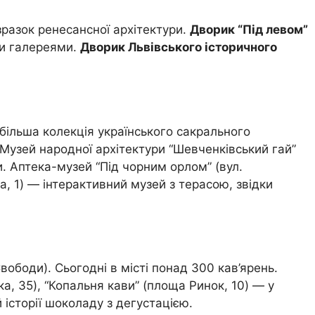
зразок ренесансної архітектури.
Дворик “Під левом”
ми галереями.
Дворик Львівського історичного
більша колекція українського сакрального
. Музей народної архітектури “Шевченківський гай”
ни. Аптека-музей “Під чорним орлом” (вул.
ка, 1) — інтерактивний музей з терасою, звідки
вободи). Сьогодні в місті понад 300 кав’ярень.
ька, 35), “Копальня кави” (площа Ринок, 10) — у
 історії шоколаду з дегустацією.