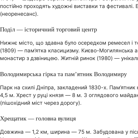
постійно проходять художні виставки та фестивалі.
(неоренесанс).
Поділ — історичний торговий центр
Нижнє місто, що здавна було осередком ремесел і тор
(1809) — пам’ятка класицизму. Києво-Могилянська ак
монастир з дзвіницею. Житній ринок (1980) — унікаль
Володимирська гірка та пам’ятник Володимиру
Парк на схилі Дніпра, закладений 1830-х. Пам’ятни
4,5 м. Хрест у руці князя — 8 м. З оглядового майд
(пішохідний міст через дорогу).
Хрещатик — головна вулиця
Довжина — 1,2 км, ширина — 75 м. Забудована у післ