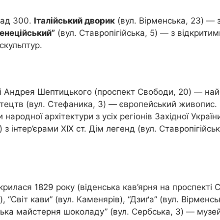
над 300.
Італійський дворик
(вул. Вірменська, 23) — 
енеційський”
(вул. Ставропігійська, 5) — з відкрити
скульптур.
ні Андрея Шептицького (проспект Свободи, 20) — най
мистецтв (вул. Стефаника, 3) — європейський живопис
 народної архітектури з усіх регіонів Західної Украї
 з інтер’єрами XIX ст. Дім легенд (вул. Ставропігійсь
рилася 1829 року (віденська кав’ярня на проспекті С
, “Світ кави” (вул. Каменярів), “Дзиґа” (вул. Вірменс
ська майстерня шоколаду” (вул. Сербська, 3) — музей