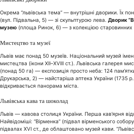
Окрема “львівська тема” — внутрішні дворики. Їх по
(вул. Підвальна, 5) — зі скульптурою лева.
Дворик “В
музею
(площа Ринок, 6) — з колекцією старовинних 
Мистецтво та музеї
Львів має понад 50 музеїв. Національний музей іме
мистецтва (ікони XII–XVIII ст.). Львівська галерея 
(понад 50 га) — експозиція просто неба: 124 пам’ятки
Друкарська, 2) — найстаріша аптека України (1735 р.)
відкривається панорама міста.
Львівська кава та шоколад
Львів — кавова столиця України. Перша кав’ярня відк
Найвідоміші: “Вірменка” (підвал вірменського собору)
підвалах XVI ст., де облаштовано музей кави. “Львів