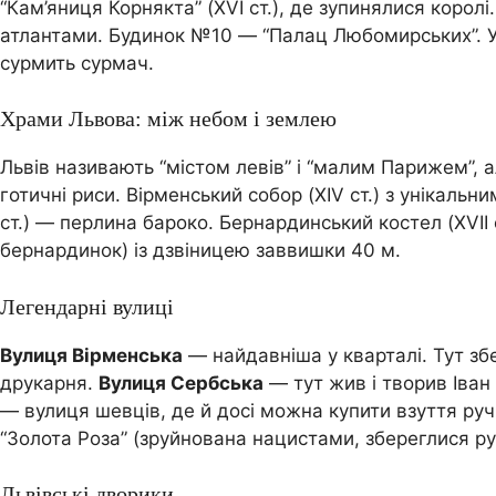
“Кам’яниця Корнякта” (XVI ст.), де зупинялися коро
атлантами. Будинок №10 — “Палац Любомирських”. У
сурмить сурмач.
Храми Львова: між небом і землею
Львів називають “містом левів” і “малим Парижем”, а
готичні риси. Вірменський собор (XIV ст.) з унікаль
ст.) — перлина бароко. Бернардинський костел (XVII
бернардинок) із дзвіницею заввишки 40 м.
Легендарні вулиці
Вулиця Вірменська
— найдавніша у кварталі. Тут зб
друкарня.
Вулиця Сербська
— тут жив і творив Іва
— вулиця шевців, де й досі можна купити взуття руч
“Золота Роза” (зруйнована нацистами, збереглися ру
Львівські дворики