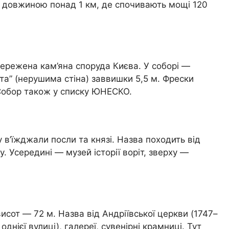
ою довжиною понад 1 км, де спочивають мощі 120
ережена кам’яна споруда Києва. У соборі —
та” (нерушима стіна) заввишки 5,5 м. Фрески
 Собор також у списку ЮНЕСКО.
 в’їжджали посли та князі. Назва походить від
. Усередині — музей історії воріт, зверху —
исот — 72 м. Назва від Андріївської церкви (1747–
днієї вулиці), галереї, сувенірні крамниці. Тут