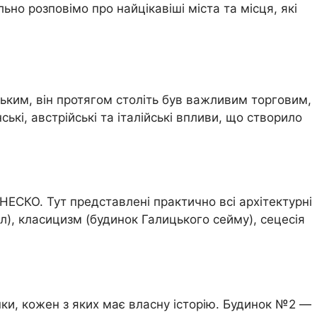
льно розповімо про найцікавіші міста та місця, які
ьким, він протягом століть був важливим торговим,
ські, австрійські та італійські впливи, що створило
НЕСКО. Тут представлені практично всі архітектурні
ел), класицизм (будинок Галицького сейму), сецесія
ки, кожен з яких має власну історію. Будинок №2 —