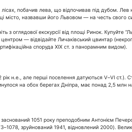
ісах, побачив лева, що відпочивав під дубом. Лев н
сці місто, назвавши його Львовом — на честь свого с
ть з оглядової екскурсії від площі Ринок. Купуйте “Л
я центром — відвідайте Личаківський цвинтар (некро
ортифікаційна споруда XIX ст. з панорамним видом).
рік н.е., але перші поселення датуються V–VI ст.). С
кинулося на обох берегах Дніпра, має понад 2,5 млн
аснований 1051 року преподобним Антонієм Печерськи
3–1078, зруйнований 1941, відновлений 2000). Велик