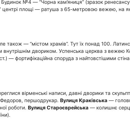
лі. Будинок №4 — “Чорна кам’яниця” (зразок ренесан
 центрі площі — ратуша з 65-метровою вежею, на як
ле також — “містом храмів”. Тут їх понад 100. Латин
ним внутрішнім двориком. Успенська церква з вежею Ко
 ст.) — фортифікаційна споруда з найтовстішими стін
ереглися вірменські написи, давні дворики та скуль
н Федоров, першодрукар.
Вулиця Краківська
— головн
ної роботи.
Вулиця Староєврейська
— колишнє серце
їни).