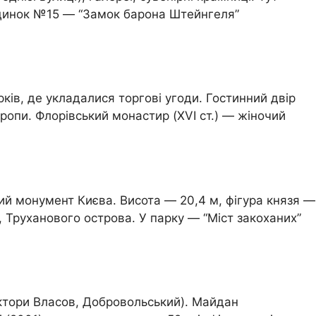
будинок №15 — “Замок барона Штейнгеля”
рків, де укладалися торгові угоди. Гостинний двір
ропи. Флорівський монастир (XVI ст.) — жіночий
ий монумент Києва. Висота — 20,4 м, фігура князя —
, Труханового острова. У парку — “Міст закоханих”
ектори Власов, Добровольський). Майдан