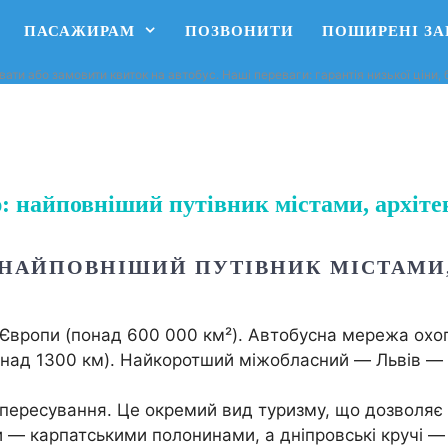
ПАСАЖИРАМ
ПОЗВОНИТИ
ПОШИРЕНІ З
вати або замовити квиток на автобус. Наші переваги: ​​гарантія низької ціни
: найповніший путівник містами, архітек
НАЙПОВНІШИЙ ПУТІВНИК МІСТАМИ, 
 Європи (понад 600 000 км²). Автобусна мережа охо
над 1300 км). Найкоротший міжобласний — Львів — 
пересування. Це окремий вид туризму, що дозволяє с
и — карпатськими полонинами, а дніпровські кручі 