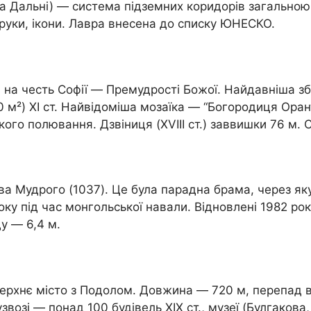
і та Дальні) — система підземних коридорів загальн
одруки, ікони. Лавра внесена до списку ЮНЕСКО.
на честь Софії — Премудрості Божої. Найдавніша зб
0 м²) XI ст. Найвідоміша мозаїка — “Богородиця Оран
ого полювання. Дзвіниця (XVIII ст.) заввишки 76 м.
а Мудрого (1037). Це була парадна брама, через яку
ку під час монгольської навали. Відновлені 1982 року
у — 6,4 м.
 Верхнє місто з Подолом. Довжина — 720 м, перепад в
озі — понад 100 будівель XIX ст., музеї (Булгакова, о