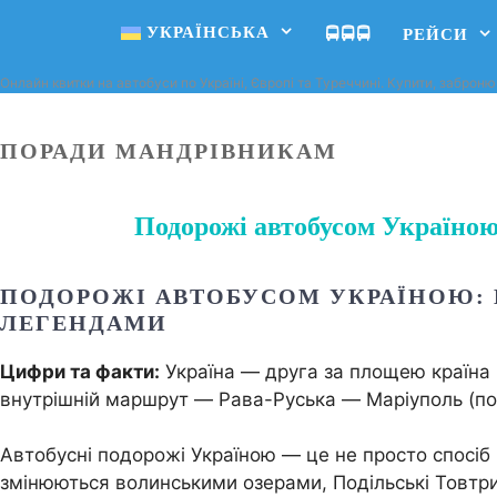
УКРАЇНСЬКА
🚍🚍🚍
РЕЙСИ
Онлайн квитки на автобуси по Україні, Європі та Туреччині. Купити, заброню
ПОРАДИ МАНДРІВНИКАМ
Подорожі автобусом Україною
ПОДОРОЖІ АВТОБУСОМ УКРАЇНОЮ: 
ЛЕГЕНДАМИ
Цифри та факти:
Україна — друга за площею країна
внутрішній маршрут — Рава-Руська — Маріуполь (по
Автобусні подорожі Україною — це не просто спосіб 
змінюються волинськими озерами, Подільські Товтр