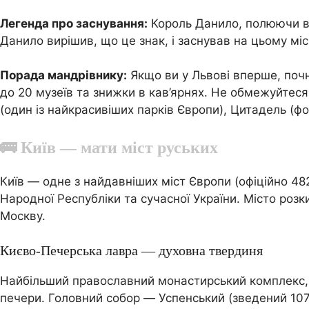
Легенда про заснування:
Король Данило, полюючи в л
Данило вирішив, що це знак, і заснував на цьому мі
Порада мандрівнику:
Якщо ви у Львові вперше, почні
до 20 музеїв та знижки в кав’ярнях. Не обмежуйтес
(один із найкрасивіших парків Європи), Цитадель (ф
🚌 Київ — мати міст руських
Київ — одне з найдавніших міст Європи (офіційно 482 
Народної Республіки та сучасної України. Місто роз
Москву.
Києво-Печерська лавра — духовна твердиня
Найбільший православний монастирський комплекс, з
печери. Головний собор — Успенський (зведений 107