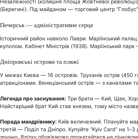
Незалежності (колишня площа Жовтневої революції)
(Берегині). Під майданом — торговий центр “Глобус”
Печерськ — адміністративне серце
Історичний район навколо Лаври. Маріїнський палац
куполом. Кабінет Міністрів (1938). Маріїнський парк
Дніпровські острови та пляжі
У межах Києва — 16 островів. Труханів острів (450 
атракціонами. Венеціанський острів — з каналами т
Легенда про заснування:
Три брати — Кий, Щек, Хори
Найстаріший брат Кий став князем, тому місто назв
Порада мандрівнику:
Київ величезний. Плануйте мар
третій — Поділ та Дніпро. Купуйте “Kyiv Card” на 1–
зручно. Влітку обов’язково прокатайтеся на річковом