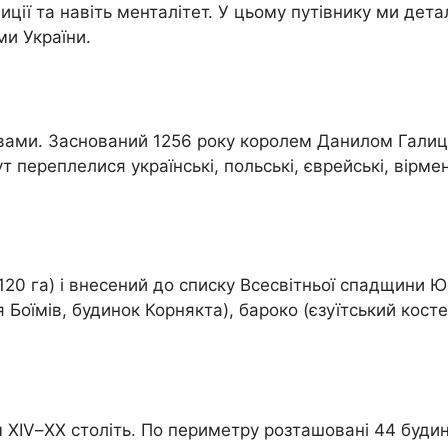
иції та навіть менталітет. У цьому путівнику ми дета
и України.
овами. Заснований 1256 року королем Данилом Галиц
 переплелися українські, польські, єврейські, вірмен
120 га) і внесений до списку Всесвітньої спадщини Ю
я Боїмів, будинок Корнякта), бароко (єзуїтський кост
XIV–XX століть. По периметру розташовані 44 будин