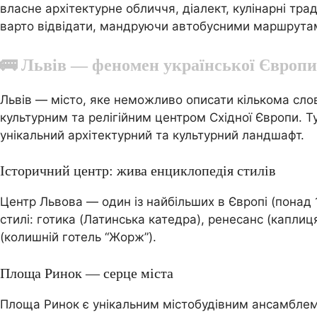
власне архітектурне обличчя, діалект, кулінарні трад
варто відвідати, мандруючи автобусними маршрутам
🚌 Львів — феномен української Європи
Львів — місто, яке неможливо описати кількома сл
культурним та релігійним центром Східної Європи. Тут
унікальний архітектурний та культурний ландшафт.
Історичний центр: жива енциклопедія стилів
Центр Львова — один із найбільших в Європі (понад 
стилі: готика (Латинська катедра), ренесанс (каплиц
(колишній готель “Жорж”).
Площа Ринок — серце міста
Площа Ринок є унікальним містобудівним ансамблем 