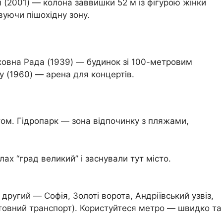
(2001) — колона заввишки 52 м із фігурою жінки
вуючи пішохідну зону.
ховна Рада (1939) — будинок зі 100-метровим
у (1960) — арена для концертів.
том. Гідропарк — зона відпочинку з пляжами,
х “град великий” і заснували тут місто.
ругий — Софія, Золоті ворота, Андріївський узвіз,
оштовний транспорт). Користуйтеся метро — швидко та