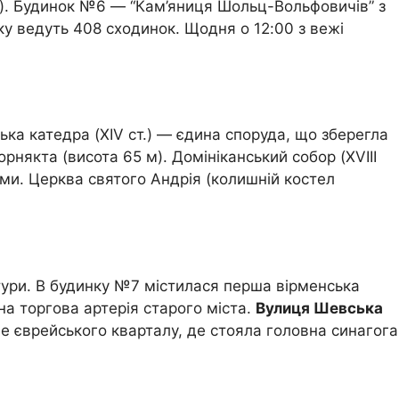
су). Будинок №6 — “Кам’яниця Шольц-Вольфовичів” з
у ведуть 408 сходинок. Щодня о 12:00 з вежі
ська катедра (XIV ст.) — єдина споруда, що зберегла
рнякта (висота 65 м). Домініканський собор (XVIII
ами. Церква святого Андрія (колишній костел
птури. В будинку №7 містилася перша вірменська
а торгова артерія старого міста.
Вулиця Шевська
 єврейського кварталу, де стояла головна синагога