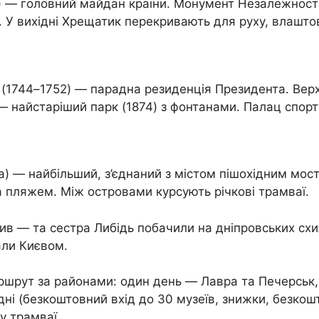
 — головний майдан країни. Монумент Незалежності 
. У вихідні Хрещатик перекривають для руху, влашто
 (1744–1752) — парадна резиденція Президента. Вер
 — найстаріший парк (1874) з фонтанами. Палац спорт
га) — найбільший, з’єднаний з містом пішохідним мос
а пляжем. Між островами курсують річкові трамваї.
в — та сестра Либідь побачили на дніпровських схила
али Києвом.
шрут за районами: один день — Лавра та Печерськ, д
3 дні (безкоштовний вхід до 30 музеїв, знижки, безк
у трамваї.