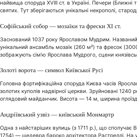
найвища споруда XVIII ст. в Україні. Печери (Ближн
святих. Тут зберігаються унікальні некрополі, стар
Софійський собор — мозаїки та фрески XI ст.
Заснований 1037 року Ярославом Мудрим. Названий 
унікальний ансамбль мозаїк (260 м²) та фресок (300
зображують сім’ю Ярослава Мудрого, сцени князівськ
Золоті ворота — символ Київської Русі
Головна фортифікаційна споруда Києва часів Ярослав
золотих куполів надвірної церкви. Зруйновані 1240 ро
оглядовий майданчик. Висота — 14 м, ширина проїзд
Андріївський узвіз — київський Монмартр
Одна з найстаріших вулиць (з 1711 р.), що сполучає
1754) — шедевра бароко архітектора Растреллі. На узв