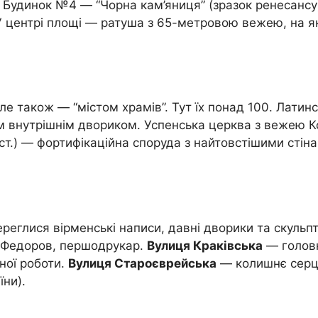
лі. Будинок №4 — “Чорна кам’яниця” (зразок ренесан
 центрі площі — ратуша з 65-метровою вежею, на як
ле також — “містом храмів”. Тут їх понад 100. Латин
ним внутрішнім двориком. Успенська церква з вежею Ко
 ст.) — фортифікаційна споруда з найтовстішими стін
ереглися вірменські написи, давні дворики та скуль
н Федоров, першодрукар.
Вулиця Краківська
— головн
ної роботи.
Вулиця Староєврейська
— колишнє серце
їни).