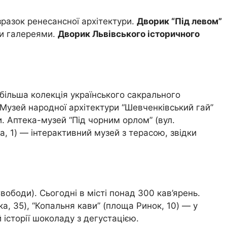
зразок ренесансної архітектури.
Дворик “Під левом”
ми галереями.
Дворик Львівського історичного
більша колекція українського сакрального
. Музей народної архітектури “Шевченківський гай”
ни. Аптека-музей “Під чорним орлом” (вул.
ка, 1) — інтерактивний музей з терасою, звідки
вободи). Сьогодні в місті понад 300 кав’ярень.
ька, 35), “Копальня кави” (площа Ринок, 10) — у
 історії шоколаду з дегустацією.