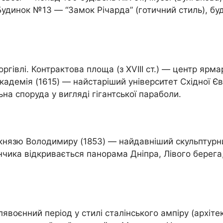
 Будинок №13 — “Замок Річарда” (готичний стиль), 
гівлі. Контрактова площа (з XVIII ст.) — центр ярма
адемія (1615) — найстаріший університет Східної Єв
на споруда у вигляді гігантської параболи.
к князю Володимиру (1853) — найдавніший скульптурн
анчика відкривається панорама Дніпра, Лівого берега
явоєнний період у стилі сталінського ампіру (архіт