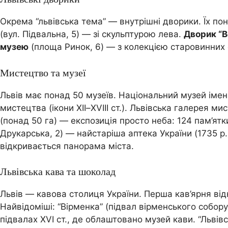
Окрема “львівська тема” — внутрішні дворики. Їх по
(вул. Підвальна, 5) — зі скульптурою лева.
Дворик “В
музею
(площа Ринок, 6) — з колекцією старовинних 
Мистецтво та музеї
Львів має понад 50 музеїв. Національний музей іме
мистецтва (ікони XII–XVIII ст.). Львівська галерея 
(понад 50 га) — експозиція просто неба: 124 пам’ятки
Друкарська, 2) — найстаріша аптека України (1735 р.)
відкривається панорама міста.
Львівська кава та шоколад
Львів — кавова столиця України. Перша кав’ярня відк
Найвідоміші: “Вірменка” (підвал вірменського собору)
підвалах XVI ст., де облаштовано музей кави. “Львів