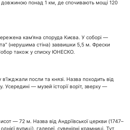
ою довжиною понад 1 км, де спочивають мощі 120
ережена кам’яна споруда Києва. У соборі —
та” (нерушима стіна) заввишки 5,5 м. Фрески
 Собор також у списку ЮНЕСКО.
 в’їжджали посли та князі. Назва походить від
. Усередині — музей історії воріт, зверху —
исот — 72 м. Назва від Андріївської церкви (1747–
днієї вулиці), галереї, сувенірні крамниці. Тут