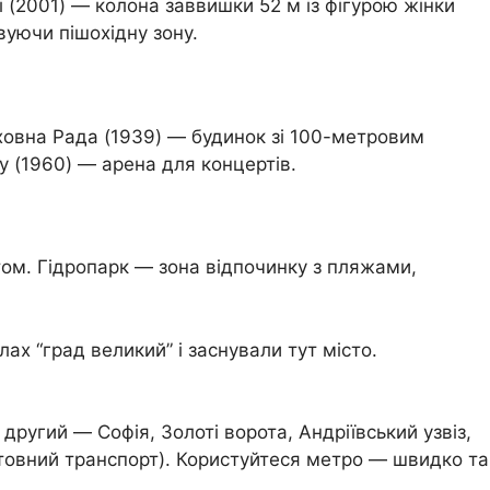
(2001) — колона заввишки 52 м із фігурою жінки
вуючи пішохідну зону.
ховна Рада (1939) — будинок зі 100-метровим
у (1960) — арена для концертів.
том. Гідропарк — зона відпочинку з пляжами,
х “град великий” і заснували тут місто.
ругий — Софія, Золоті ворота, Андріївський узвіз,
оштовний транспорт). Користуйтеся метро — швидко та