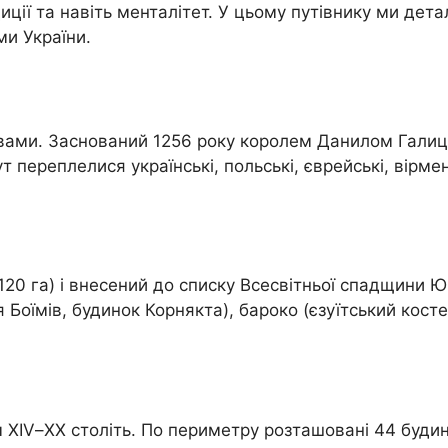
иції та навіть менталітет. У цьому путівнику ми дета
и України.
овами. Заснований 1256 року королем Данилом Галиц
 переплелися українські, польські, єврейські, вірмен
120 га) і внесений до списку Всесвітньої спадщини Ю
я Боїмів, будинок Корнякта), бароко (єзуїтський кост
XIV–XX століть. По периметру розташовані 44 будин