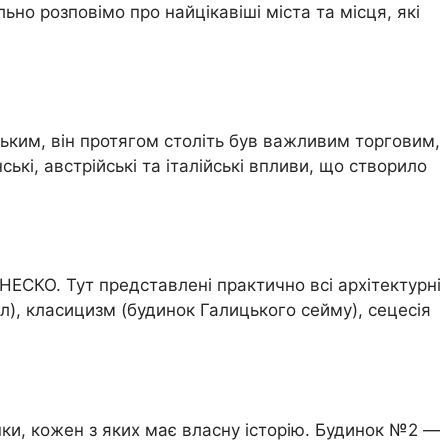
льно розповімо про найцікавіші міста та місця, які
ьким, він протягом століть був важливим торговим,
ські, австрійські та італійські впливи, що створило
НЕСКО. Тут представлені практично всі архітектурні
ел), класицизм (будинок Галицького сейму), сецесія
ки, кожен з яких має власну історію. Будинок №2 —