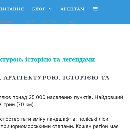
АПИТАННЯ
БЛОГ
АГЕНТАМ
, бонуси за покупки. Понад 120 000 напрямків.
турою, історією та легендами
АРХІТЕКТУРОЮ, ІСТОРІЄЮ ТА
плює понад 25 000 населених пунктів. Найдовший
Стрий (70 км).
постерігати зміну ландшафтів: поліські ліси
— причорноморськими степами. Кожен регіон має