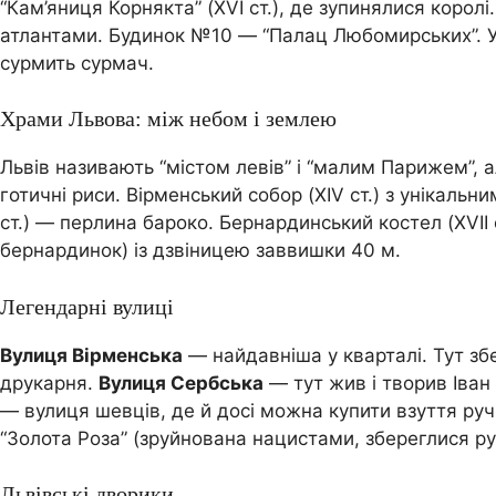
“Кам’яниця Корнякта” (XVI ст.), де зупинялися коро
атлантами. Будинок №10 — “Палац Любомирських”. У
сурмить сурмач.
Храми Львова: між небом і землею
Львів називають “містом левів” і “малим Парижем”, а
готичні риси. Вірменський собор (XIV ст.) з унікаль
ст.) — перлина бароко. Бернардинський костел (XVII
бернардинок) із дзвіницею заввишки 40 м.
Легендарні вулиці
Вулиця Вірменська
— найдавніша у кварталі. Тут зб
друкарня.
Вулиця Сербська
— тут жив і творив Іва
— вулиця шевців, де й досі можна купити взуття руч
“Золота Роза” (зруйнована нацистами, збереглися ру
Львівські дворики