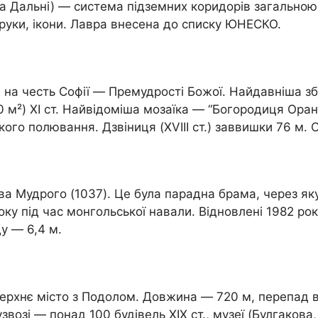
і та Дальні) — система підземних коридорів загальн
одруки, ікони. Лавра внесена до списку ЮНЕСКО.
на честь Софії — Премудрості Божої. Найдавніша зб
0 м²) XI ст. Найвідоміша мозаїка — “Богородиця Оран
ого полювання. Дзвіниця (XVIII ст.) заввишки 76 м.
а Мудрого (1037). Це була парадна брама, через яку
ку під час монгольської навали. Відновлені 1982 року
у — 6,4 м.
 Верхнє місто з Подолом. Довжина — 720 м, перепад в
озі — понад 100 будівель XIX ст., музеї (Булгакова, о