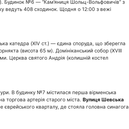
су). Будинок №6 — “Кам’яниця Шольц-Вольфовичів” з
у ведуть 408 сходинок. Щодня о 12:00 з вежі
ська катедра (XIV ст.) — єдина споруда, що зберегла
рнякта (висота 65 м). Домініканський собор (XVIII
ами. Церква святого Андрія (колишній костел
птури. В будинку №7 містилася перша вірменська
а торгова артерія старого міста.
Вулиця Шевська
 єврейського кварталу, де стояла головна синагога