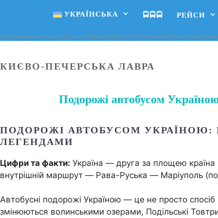
УКРАЇНСЬКА
🚍🚍🚍
РЕЙСИ
Онлайн квитки на автобуси по Україні, Європі та Туреччині. Купити, заброню
КИЄВО-ПЕЧЕРСЬКА ЛАВРА
Подорожі автобусом Україною
ПОДОРОЖІ АВТОБУСОМ УКРАЇНОЮ: 
ЛЕГЕНДАМИ
Цифри та факти:
Україна — друга за площею країна
внутрішній маршрут — Рава-Руська — Маріуполь (по
Автобусні подорожі Україною — це не просто спосіб 
змінюються волинськими озерами, Подільські Товтр