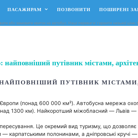
ПАСАЖИРАМ
ПОЗВОНИТИ
ПОШИРЕНІ З
вати або замовити квиток на автобус. Наші переваги: ​​гарантія низької ціни
: найповніший путівник містами, архітек
НАЙПОВНІШИЙ ПУТІВНИК МІСТАМИ, 
 Європи (понад 600 000 км²). Автобусна мережа охо
над 1300 км). Найкоротший міжобласний — Львів — 
пересування. Це окремий вид туризму, що дозволяє с
и — карпатськими полонинами, а дніпровські кручі 