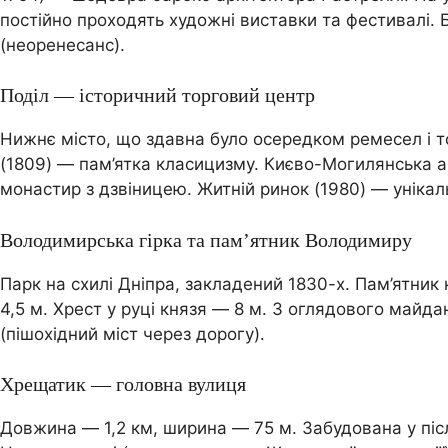
постійно проходять художні виставки та фестивалі.
(неоренесанс).
Поділ — історичний торговий центр
Нижнє місто, що здавна було осередком ремесел і тор
(1809) — пам’ятка класицизму. Києво-Могилянська ак
монастир з дзвіницею. Житній ринок (1980) — унікаль
Володимирська гірка та пам’ятник Володимиру
Парк на схилі Дніпра, закладений 1830-х. Пам’ятни
4,5 м. Хрест у руці князя — 8 м. З оглядового майд
(пішохідний міст через дорогу).
Хрещатик — головна вулиця
Довжина — 1,2 км, ширина — 75 м. Забудована у післ