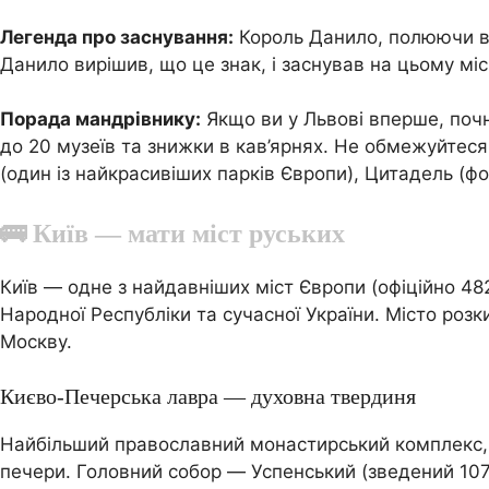
Легенда про заснування:
Король Данило, полюючи в л
Данило вирішив, що це знак, і заснував на цьому мі
Порада мандрівнику:
Якщо ви у Львові вперше, почні
до 20 музеїв та знижки в кав’ярнях. Не обмежуйтес
(один із найкрасивіших парків Європи), Цитадель (ф
🚌 Київ — мати міст руських
Київ — одне з найдавніших міст Європи (офіційно 482 
Народної Республіки та сучасної України. Місто роз
Москву.
Києво-Печерська лавра — духовна твердиня
Найбільший православний монастирський комплекс, з
печери. Головний собор — Успенський (зведений 107