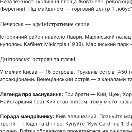
Незалежності (колишня площа Жовтневої революції)
(Берегині). Під майданом — торговий центр “Глобус”
Печерськ — адміністративне серце
Історичний район навколо Лаври. Маріїнський палац
куполом. Кабінет Міністрів (1938). Маріїнський парк
Дніпровські острови та пляжі
У межах Києва — 16 островів. Труханів острів (450 
атракціонами. Венеціанський острів — з каналами т
Легенда про заснування:
Три брати — Кий, Щек, Хори
Найстаріший брат Кий став князем, тому місто назв
Порада мандрівнику:
Київ величезний. Плануйте мар
третій — Поділ та Дніпро. Купуйте “Kyiv Card” на 1–
зручно. Влітку обов’язково прокатайтеся на річковом