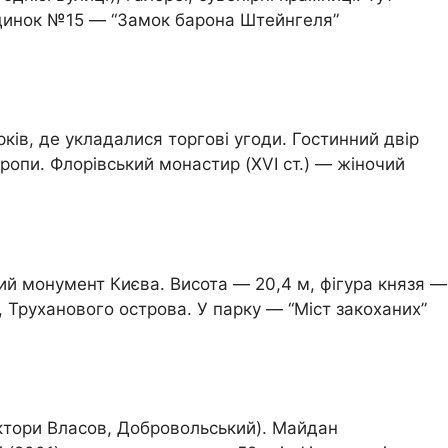
будинок №15 — “Замок барона Штейнгеля”
рків, де укладалися торгові угоди. Гостинний двір
ропи. Флорівський монастир (XVI ст.) — жіночий
ий монумент Києва. Висота — 20,4 м, фігура князя —
, Труханового острова. У парку — “Міст закоханих”
ектори Власов, Добровольський). Майдан