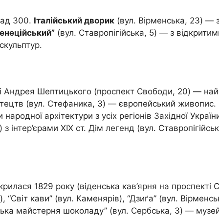
над 300.
Італійський дворик
(вул. Вірменська, 23) — 
енеційський”
(вул. Ставропігійська, 5) — з відкрити
скульптур.
ні Андрея Шептицького (проспект Свободи, 20) — най
мистецтв (вул. Стефаника, 3) — європейський живопис
 народної архітектури з усіх регіонів Західної Украї
 з інтер’єрами XIX ст. Дім легенд (вул. Ставропігійсь
рилася 1829 року (віденська кав’ярня на проспекті С
, “Світ кави” (вул. Каменярів), “Дзиґа” (вул. Вірменс
ська майстерня шоколаду” (вул. Сербська, 3) — музей