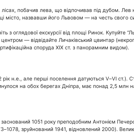
ісах, побачив лева, що відпочивав під дубом. Лев н
сці місто, назвавши його Львовом — на честь свого с
ть з оглядової екскурсії від площі Ринок. Купуйте “Л
я центром — відвідайте Личаківський цвинтар (некро
ортифікаційна споруда XIX ст. з панорамним видом).
рік н.е., але перші поселення датуються V–VI ст.). С
кинулося на обох берегах Дніпра, має понад 2,5 млн
аснований 1051 року преподобним Антонієм Печерськи
3–1078, зруйнований 1941, відновлений 2000). Велик