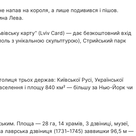
е напав на короля, а лише подивився і пішов.
ина Лева.
ьвівську карту” (Lviv Card) — дає безкоштовний вхід
поль з унікальною скульптурою), Стрийський парк
толиця трьох держав: Київської Русі, Української
 населення і площу 840 км² — більшу за Нью-Йорк чи
м. Площа — 28 га, 14 храмів, 3 дзвіниці, музеї,
а лаврська дзвіниця (1731–1745) заввишки 96,5 м —