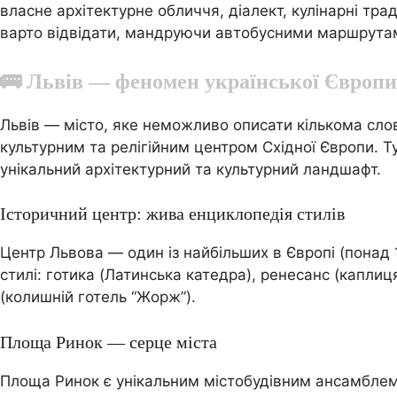
власне архітектурне обличчя, діалект, кулінарні трад
варто відвідати, мандруючи автобусними маршрутам
🚌 Львів — феномен української Європи
Львів — місто, яке неможливо описати кількома сл
культурним та релігійним центром Східної Європи. Тут
унікальний архітектурний та культурний ландшафт.
Історичний центр: жива енциклопедія стилів
Центр Львова — один із найбільших в Європі (понад 
стилі: готика (Латинська катедра), ренесанс (каплиц
(колишній готель “Жорж”).
Площа Ринок — серце міста
Площа Ринок є унікальним містобудівним ансамблем 