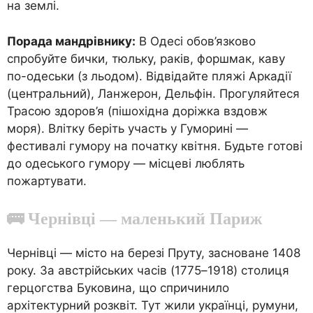
на землі.
Порада мандрівнику:
В Одесі обов’язково
спробуйте бички, тюльку, раків, форшмак, каву
по-одеськи (з льодом). Відвідайте пляжі Аркадії
(центральний), Ланжерон, Дельфін. Прогуляйтеся
Трасою здоров’я (пішохідна доріжка вздовж
моря). Влітку беріть участь у Гуморині —
фестивалі гумору на початку квітня. Будьте готові
до одеського гумору — місцеві люблять
пожартувати.
🚌 Чернівці — маленький Париж
Чернівці — місто на березі Пруту, засноване 1408
року. За австрійських часів (1775–1918) столиця
герцогства Буковина, що спричинило
архітектурний розквіт. Тут жили українці, румуни,