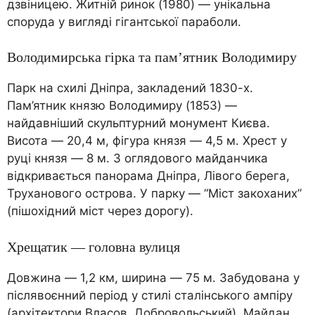
дзвіницею. Житній ринок (1980) — унікальна
споруда у вигляді гігантської параболи.
Володимирська гірка та пам’ятник Володимиру
Парк на схилі Дніпра, закладений 1830-х.
Пам’ятник князю Володимиру (1853) —
найдавніший скульптурний монумент Києва.
Висота — 20,4 м, фігура князя — 4,5 м. Хрест у
руці князя — 8 м. З оглядового майданчика
відкривається панорама Дніпра, Лівого берега,
Труханового острова. У парку — “Міст закоханих”
(пішохідний міст через дорогу).
Хрещатик — головна вулиця
Довжина — 1,2 км, ширина — 75 м. Забудована у
післявоєнний період у стилі сталінського ампіру
(архітектори Власов, Добровольський). Майдан