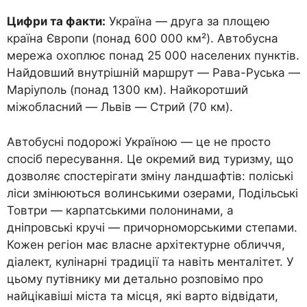
Цифри та факти:
Україна — друга за площею
країна Європи (понад 600 000 км²). Автобусна
мережа охоплює понад 25 000 населених пунктів.
Найдовший внутрішній маршрут — Рава-Руська —
Маріуполь (понад 1300 км). Найкоротший
міжобласний — Львів — Стрий (70 км).
Автобусні подорожі Україною — це не просто
спосіб пересування. Це окремий вид туризму, що
дозволяє спостерігати зміну ландшафтів: поліські
ліси змінюються волинськими озерами, Подільські
Товтри — карпатськими полонинами, а
дніпровські кручі — причорноморськими степами.
Кожен регіон має власне архітектурне обличчя,
діалект, кулінарні традиції та навіть менталітет. У
цьому путівнику ми детально розповімо про
найцікавіші міста та місця, які варто відвідати,