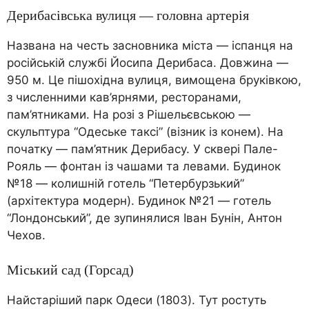
Дерибасівська вулиця — головна артерія
Названа на честь засновника міста — іспанця на
російській службі Йосипа Дерибаса. Довжина —
950 м. Це пішохідна вулиця, вимощена бруківкою,
з численними кав’ярнями, ресторанами,
пам’ятниками. На розі з Рішельєвською —
скульптура “Одеське таксі” (візник із конем). На
початку — пам’ятник Дерибасу. У сквері Пале-
Рояль — фонтан із чашами та левами. Будинок
№18 — колишній готель “Петербурзький”
(архітектура модерн). Будинок №21 — готель
“Лондонський”, де зупинялися Іван Бунін, Антон
Чехов.
Міський сад (Горсад)
Найстаріший парк Одеси (1803). Тут ростуть