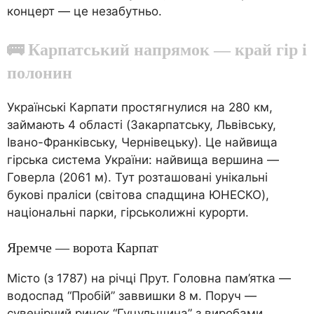
концерт — це незабутньо.
🚌 Карпатський напрямок — край гір і
полонин
Українські Карпати простягнулися на 280 км,
займають 4 області (Закарпатську, Львівську,
Івано-Франківську, Чернівецьку). Це найвища
гірська система України: найвища вершина —
Говерла (2061 м). Тут розташовані унікальні
букові праліси (світова спадщина ЮНЕСКО),
національні парки, гірськолижні курорти.
Яремче — ворота Карпат
Місто (з 1787) на річці Прут. Головна пам’ятка —
водоспад “Пробій” заввишки 8 м. Поруч —
сувенірний ринок “Гуцульщина” з виробами