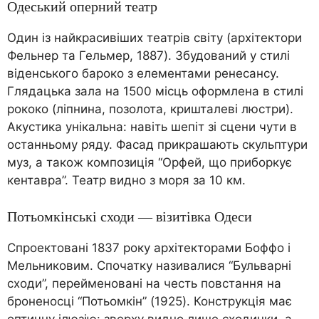
Одеський оперний театр
Один із найкрасивіших театрів світу (архітектори
Фельнер та Гельмер, 1887). Збудований у стилі
віденського бароко з елементами ренесансу.
Глядацька зала на 1500 місць оформлена в стилі
рококо (ліпнина, позолота, кришталеві люстри).
Акустика унікальна: навіть шепіт зі сцени чути в
останньому ряду. Фасад прикрашають скульптури
муз, а також композиція “Орфей, що приборкує
кентавра”. Театр видно з моря за 10 км.
Потьомкінські сходи — візитівка Одеси
Спроектовані 1837 року архітекторами Боффо і
Мельниковим. Спочатку називалися “Бульварні
сходи”, перейменовані на честь повстання на
броненосці “Потьомкін” (1925). Конструкція має
оптичну ілюзію: зверху видно лише сходинки, а