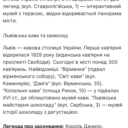
легенд (вул. Ставропігійська, 1) — інтерактивний
музей з терасою, звідки відкривається панорама
міста.
Львівська кава та шоколад
Львів — кавова столиця України. Перша кав’ярня
відкрилася 1829 року (віденська кав’ярня на
проспекті Свободи). Сьогодні в місті понад 300
кав’ярень. Найвідоміші: “Вірменка” (підвал
вірменського собору), “Світ кави” (вул.
Каменярів), “Дзиґа” (вул. Вірменська, 35),
“Копальня кави” (площа Ринок, 10) — у підвалах
XVI ст., де облаштовано музей кави. “Львівська
майстерня шоколаду” (вул. Сербська, 3) — музей
історії шоколаду з дегустацією.
Легенда про заснування:
Король Данило,