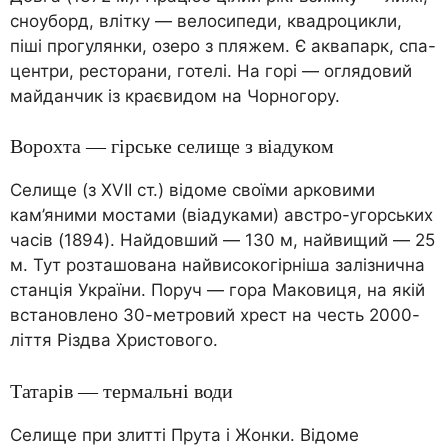
сноуборд, влітку — велосипеди, квадроцикли,
піші прогулянки, озеро з пляжем. Є аквапарк, спа-
центри, ресторани, готелі. На горі — оглядовий
майданчик із краєвидом на Чорногору.
Ворохта — гірське селище з віадуком
Селище (з XVII ст.) відоме своїми арковими
кам’яними мостами (віадуками) австро-угорських
часів (1894). Найдовший — 130 м, найвищий — 25
м. Тут розташована найвисокогірніша залізнична
станція України. Поруч — гора Маковиця, на якій
встановлено 30-метровий хрест на честь 2000-
ліття Різдва Христового.
Татарів — термальні води
Селище при злитті Прута і Жонки. Відоме