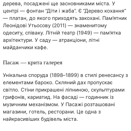
дерева, посаджені ще засновниками міста. У
центрі — фонтан “Діти і жаба”. Є “Дерево кохання”
— платан, до якого приходять закохані. Пам’ятник
Леонідові Утьосову (2011) — знаменитому
одеситу, співаку. Літній театр (1949) — пам’ятка
архітектури. У саду — атракціони, літні
майданчики кафе.
Пасаж — крита галерея
Унікальна споруда (1898–1899) в стилі ренесансу з
елементами бароко. Скляний дах пропускає
світло. Стіни прикрашені ліпниною, скульптурами
грифонів, кариатид. На фасаді — годинник із
музичним механізмом. У Пасажі розташовані
магазини, готель, ресторани. Це одна з
найкрасивіших будівель міста.