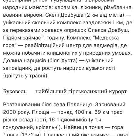
народних майстрів: кераміка, ліжники, різьблення,
вовняні вироби. Скелі Довбуша (2 км від міста) —
унікальний скельний комплекс завдовжки 1 км, де
за переказами ховався опришок Олекса Довбуш.
Підйом займає 1 годину. Комплекс “Медвежа
гора” — реабілітаційний центр для ведмедів, де
можна побачити клишоногих у природних умовах.
Долина нарцисів (біля Хуста) — унікальний
заповідник, де ростуть нарциси вузьколисті
(цвітуть у травні).
Буковель — найбільший гірськолижний курорт
Розташований біля села Поляниця. Заснований
2000 року. Площа — понад 400 га. 69 км трас
різної складності, 16 підйомників (у т.ч.
гондольний, крісельні). Найвища точка — гора
Довга (1372 м). Працює цілий рік: взимку — лижі,