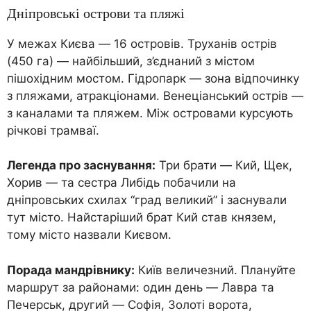
Дніпровські острови та пляжі
У межах Києва — 16 островів. Труханів острів
(450 га) — найбільший, з’єднаний з містом
пішохідним мостом. Гідропарк — зона відпочинку
з пляжами, атракціонами. Венеціанський острів —
з каналами та пляжем. Між островами курсують
річкові трамваї.
Легенда про заснування:
Три брати — Кий, Щек,
Хорив — та сестра Либідь побачили на
дніпровських схилах “град великий” і заснували
тут місто. Найстаріший брат Кий став князем,
тому місто назвали Києвом.
Порада мандрівнику:
Київ величезний. Плануйте
маршрут за районами: один день — Лавра та
Печерськ, другий — Софія, Золоті ворота,