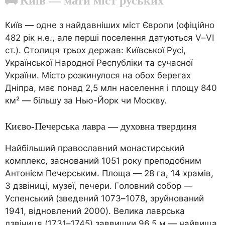
🚌 Київ — мати міст руських
Київ — одне з найдавніших міст Європи (офіційно
482 рік н.е., але перші поселення датуються V–VI
ст.). Столиця трьох держав: Київської Русі,
Української Народної Республіки та сучасної
України. Місто розкинулося на обох берегах
Дніпра, має понад 2,5 млн населення і площу 840
км² — більшу за Нью-Йорк чи Москву.
Києво-Печерська лавра — духовна твердиня
Найбільший православний монастирський
комплекс, заснований 1051 року преподобним
Антонієм Печерським. Площа — 28 га, 14 храмів,
3 дзвіниці, музеї, печери. Головний собор —
Успенський (зведений 1073–1078, зруйнований
1941, відновлений 2000). Велика лаврська
дзвіниця (1731–1745) заввишки 96,5 м — найвища