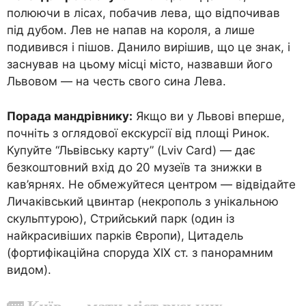
полюючи в лісах, побачив лева, що відпочивав
під дубом. Лев не напав на короля, а лише
подивився і пішов. Данило вирішив, що це знак, і
заснував на цьому місці місто, назвавши його
Львовом — на честь свого сина Лева.
Порада мандрівнику:
Якщо ви у Львові вперше,
почніть з оглядової екскурсії від площі Ринок.
Купуйте “Львівську карту” (Lviv Card) — дає
безкоштовний вхід до 20 музеїв та знижки в
кав’ярнях. Не обмежуйтеся центром — відвідайте
Личаківський цвинтар (некрополь з унікальною
скульптурою), Стрийський парк (один із
найкрасивіших парків Європи), Цитадель
(фортифікаційна споруда XIX ст. з панорамним
видом).