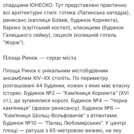
спадщини ЮНЕСКО. Тут представлені практично
всі архітектурні стилі: готика (Латинська катедра),
ренесанс (каплиця Боїмів, будинок Корнякта),
бароко (єзуїтський костел), класицизм (будинок
Галицького сейму), сецесія (колишній готель
“Жорж”).
Площа Ринок — серце міста
Площа Ринок є унікальним містобудівним
ансамблем XIV–XX століть. По периметру
розташовані 44 будинки, кожен з яких має власну
історію. Будинок №2 — “Кам’яниця Корнякта” (XVI
ст.), де зупинялися королі. Будинок №4 — “Чорна
кам’яниця” (зразок ренесансу). Будинок №6 —
“Кам’яниця Шольц-Вольфовичів” з атлантами.
Будинок №10 — “Палац Любомирських”. У центрі
площі — ратуша з 65-метровою вежею, на яку