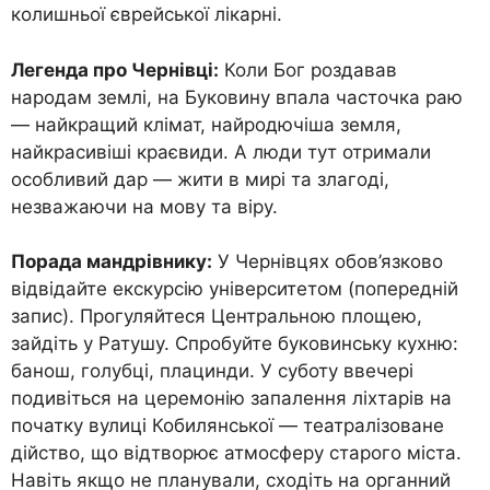
колишньої єврейської лікарні.
Легенда про Чернівці:
Коли Бог роздавав
народам землі, на Буковину впала часточка раю
— найкращий клімат, найродючіша земля,
найкрасивіші краєвиди. А люди тут отримали
особливий дар — жити в мирі та злагоді,
незважаючи на мову та віру.
Порада мандрівнику:
У Чернівцях обов’язково
відвідайте екскурсію університетом (попередній
запис). Прогуляйтеся Центральною площею,
зайдіть у Ратушу. Спробуйте буковинську кухню:
банош, голубці, плацинди. У суботу ввечері
подивіться на церемонію запалення ліхтарів на
початку вулиці Кобилянської — театралізоване
дійство, що відтворює атмосферу старого міста.
Навіть якщо не планували, сходіть на органний