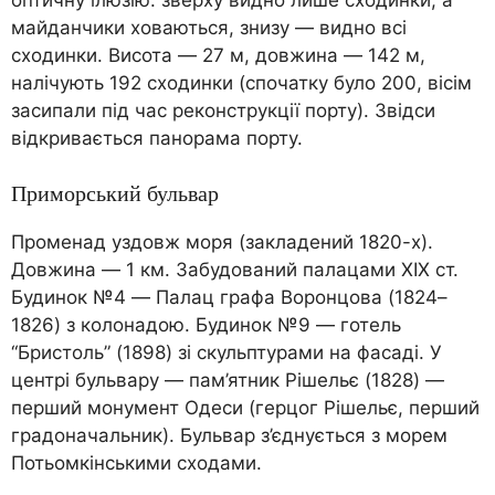
майданчики ховаються, знизу — видно всі
сходинки. Висота — 27 м, довжина — 142 м,
налічують 192 сходинки (спочатку було 200, вісім
засипали під час реконструкції порту). Звідси
відкривається панорама порту.
Приморський бульвар
Променад уздовж моря (закладений 1820-х).
Довжина — 1 км. Забудований палацами XIX ст.
Будинок №4 — Палац графа Воронцова (1824–
1826) з колонадою. Будинок №9 — готель
“Бристоль” (1898) зі скульптурами на фасаді. У
центрі бульвару — пам’ятник Рішельє (1828) —
перший монумент Одеси (герцог Рішельє, перший
градоначальник). Бульвар з’єднується з морем
Потьомкінськими сходами.