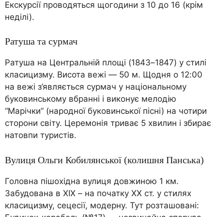
Екскурсії проводяться щогодини з 10 до 16 (крім
неділі).
Ратуша та сурмач
Ратуша на Центральній площі (1843–1847) у стилі
класицизму. Висота вежі — 50 м. Щодня о 12:00
на вежі з’являється сурмач у національному
буковинському вбранні і виконує мелодію
“Марічки” (народної буковинської пісні) на чотири
сторони світу. Церемонія триває 5 хвилин і збирає
натовпи туристів.
Вулиця Ольги Кобилянської (колишня Панська)
Головна пішохідна вулиця довжиною 1 км.
Забудована в XIX – на початку XX ст. у стилях
класицизму, сецесії, модерну. Тут розташовані: