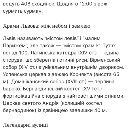
ведуть 408 сходинок. Щодня о 12:00 з вежі
сурмить сурмач.
Храми Львова: між небом і землею
Львів називають “містом левів” і “малим
Парижем”, але також — “містом храмів”. Тут їх
понад 100. Латинська катедра (XIV ст.) — єдина
споруда, що зберегла готичні риси. Вірменський
собор (XIV ст.) з унікальним внутрішнім двориком.
Успенська церква з вежею Корнякта (висота 65
м). Домініканський собор (XVIII ст.) — перлина
бароко. Бернардинський костел (XVII ст.) —
фортифікаційна споруда з найтовстішими стінами.
Церква святого Андрія (колишній костел
бернардинок) із дзвіницею заввишки 40 м.
Легендарні вулиці