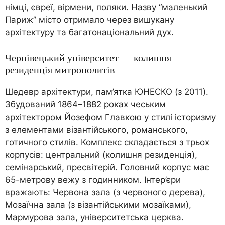
німці, євреї, вірмени, поляки. Назву “маленький
Париж” місто отримало через вишукану
архітектуру та багатонаціональний дух.
Чернівецький університет — колишня
резиденція митрополитів
Шедевр архітектури, пам’ятка ЮНЕСКО (з 2011).
Збудований 1864–1882 роках чеським
архітектором Йозефом Главкою у стилі історизму
з елементами візантійського, романського,
готичного стилів. Комплекс складається з трьох
корпусів: центральний (колишня резиденція),
семінарський, пресвітерій. Головний корпус має
65-метрову вежу з годинником. Інтер’єри
вражають: Червона зала (з червоного дерева),
Мозаїчна зала (з візантійськими мозаїками),
Мармурова зала, університетська церква.