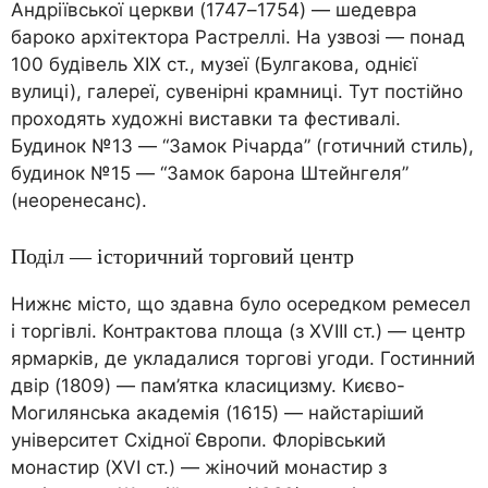
Андріївської церкви (1747–1754) — шедевра
бароко архітектора Растреллі. На узвозі — понад
100 будівель XIX ст., музеї (Булгакова, однієї
вулиці), галереї, сувенірні крамниці. Тут постійно
проходять художні виставки та фестивалі.
Будинок №13 — “Замок Річарда” (готичний стиль),
будинок №15 — “Замок барона Штейнгеля”
(неоренесанс).
Поділ — історичний торговий центр
Нижнє місто, що здавна було осередком ремесел
і торгівлі. Контрактова площа (з XVIII ст.) — центр
ярмарків, де укладалися торгові угоди. Гостинний
двір (1809) — пам’ятка класицизму. Києво-
Могилянська академія (1615) — найстаріший
університет Східної Європи. Флорівський
монастир (XVI ст.) — жіночий монастир з