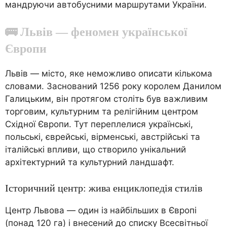
мандруючи автобусними маршрутами України.
🚌 Львів — феномен української
Європи
Львів — місто, яке неможливо описати кількома
словами. Заснований 1256 року королем Данилом
Галицьким, він протягом століть був важливим
торговим, культурним та релігійним центром
Східної Європи. Тут переплелися українські,
польські, єврейські, вірменські, австрійські та
італійські впливи, що створило унікальний
архітектурний та культурний ландшафт.
Історичний центр: жива енциклопедія стилів
Центр Львова — один із найбільших в Європі
(понад 120 га) і внесений до списку Всесвітньої