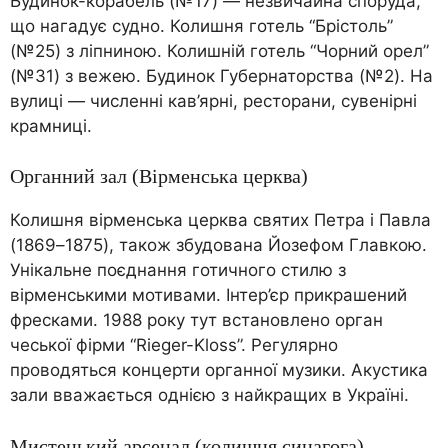
Будинок-корабель (№17) — незвичайна споруда,
що нагадує судно. Колишня готель “Брістоль”
(№25) з ліпниною. Колишній готель “Чорний орел”
(№31) з вежею. Будинок Губернаторства (№2). На
вулиці — численні кав’ярні, ресторани, сувенірні
крамниці.
Органний зал (Вірменська церква)
Колишня вірменська церква святих Петра і Павла
(1869–1875), також збудована Йозефом Главкою.
Унікальне поєднання готичного стилю з
вірменськими мотивами. Інтер’єр прикрашений
фресками. 1988 року тут встановлено орган
чеської фірми “Rieger-Kloss”. Регулярно
проводяться концерти органної музики. Акустика
зали вважається однією з найкращих в Україні.
Мистецький арсенал (колишня синагога)