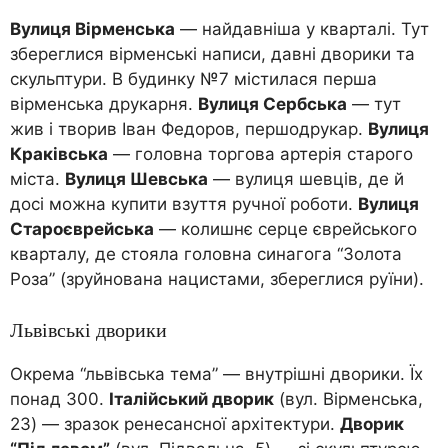
Вулиця Вірменська
— найдавніша у кварталі. Тут
збереглися вірменські написи, давні дворики та
скульптури. В будинку №7 містилася перша
вірменська друкарня.
Вулиця Сербська
— тут
жив і творив Іван Федоров, першодрукар.
Вулиця
Краківська
— головна торгова артерія старого
міста.
Вулиця Шевська
— вулиця шевців, де й
досі можна купити взуття ручної роботи.
Вулиця
Староєврейська
— колишнє серце єврейського
кварталу, де стояла головна синагога “Золота
Роза” (зруйнована нацистами, збереглися руїни).
Львівські дворики
Окрема “львівська тема” — внутрішні дворики. Їх
понад 300.
Італійський дворик
(вул. Вірменська,
23) — зразок ренесансної архітектури.
Дворик