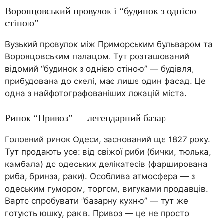
Воронцовський провулок і “будинок з однією
стіною”
Вузький провулок між Приморським бульваром та
Воронцовським палацом. Тут розташований
відомий “будинок з однією стіною” — будівля,
прибудована до скелі, має лише один фасад. Це
одна з найфотографованіших локацій міста.
Ринок “Привоз” — легендарний базар
Головний ринок Одеси, заснований ще 1827 року.
Тут продають усе: від свіжої риби (бички, тюлька,
камбала) до одеських делікатесів (фарширована
риба, бринза, раки). Особлива атмосфера — з
одеським гумором, торгом, вигуками продавців.
Варто спробувати “базарну кухню” — тут же
готують юшку, раків. Привоз — це не просто