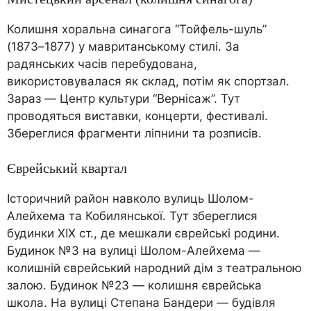
Колишня хоральна синагога “Тойфель-шуль”
(1873–1877) у мавританському стилі. За
радянських часів перебудована,
використовувалася як склад, потім як спортзал.
Зараз — Центр культури “Вернісаж”. Тут
проводяться виставки, концерти, фестивалі.
Збереглися фрагменти ліпнини та розписів.
Єврейський квартал
Історичний район навколо вулиць Шолом-
Алейхема та Кобилянської. Тут збереглися
будинки XIX ст., де мешкали єврейські родини.
Будинок №3 на вулиці Шолом-Алейхема —
колишній єврейський народний дім з театральною
залою. Будинок №23 — колишня єврейська
школа. На вулиці Степана Бандери — будівля