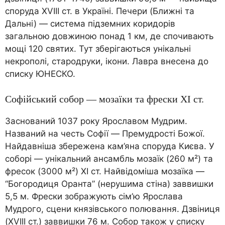
споруда XVIII ст. в Україні. Печери (Ближні та
Дальні) — система підземних коридорів
загальною довжиною понад 1 км, де спочивають
мощі 120 святих. Тут зберігаються унікальні
некрополі, стародруки, ікони. Лавра внесена до
списку ЮНЕСКО.
Софійський собор — мозаїки та фрески XI ст.
Заснований 1037 року Ярославом Мудрим.
Названий на честь Софії — Премудрості Божої.
Найдавніша збережена кам’яна споруда Києва. У
соборі — унікальний ансамбль мозаїк (260 м²) та
фресок (3000 м²) XI ст. Найвідоміша мозаїка —
“Богородиця Оранта” (нерушима стіна) заввишки
5,5 м. Фрески зображують сім’ю Ярослава
Мудрого, сцени князівського полювання. Дзвіниця
(XVIII ст.) заввишки 76 м. Собор також у списку