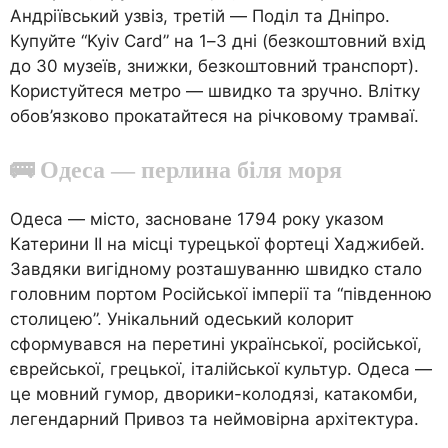
Андріївський узвіз, третій — Поділ та Дніпро.
Купуйте “Kyiv Card” на 1–3 дні (безкоштовний вхід
до 30 музеїв, знижки, безкоштовний транспорт).
Користуйтеся метро — швидко та зручно. Влітку
обов’язково прокатайтеся на річковому трамваї.
🚌 Одеса — перлина біля моря
Одеса — місто, засноване 1794 року указом
Катерини II на місці турецької фортеці Хаджибей.
Завдяки вигідному розташуванню швидко стало
головним портом Російської імперії та “південною
столицею”. Унікальний одеський колорит
сформувався на перетині української, російської,
єврейської, грецької, італійської культур. Одеса —
це мовний гумор, дворики-колодязі, катакомби,
легендарний Привоз та неймовірна архітектура.