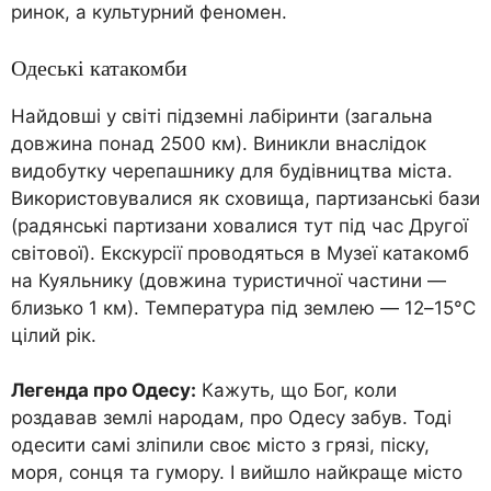
ринок, а культурний феномен.
Одеські катакомби
Найдовші у світі підземні лабіринти (загальна
довжина понад 2500 км). Виникли внаслідок
видобутку черепашнику для будівництва міста.
Використовувалися як сховища, партизанські бази
(радянські партизани ховалися тут під час Другої
світової). Екскурсії проводяться в Музеї катакомб
на Куяльнику (довжина туристичної частини —
близько 1 км). Температура під землею — 12–15°C
цілий рік.
Легенда про Одесу:
Кажуть, що Бог, коли
роздавав землі народам, про Одесу забув. Тоді
одесити самі зліпили своє місто з грязі, піску,
моря, сонця та гумору. І вийшло найкраще місто