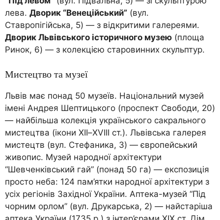
“Під левом”
(вул. Підвальна, 5) — зі скульптурою
лева.
Дворик “Венеційський”
(вул.
Ставропігійська, 5) — з відкритими галереями.
Дворик Львівського історичного музею
(площа
Ринок, 6) — з колекцією старовинних скульптур.
Мистецтво та музеї
Львів має понад 50 музеїв. Національний музей
імені Андрея Шептицького (проспект Свободи, 20)
— найбільша колекція українського сакрального
мистецтва (ікони XII–XVIII ст.). Львівська галерея
мистецтв (вул. Стефаника, 3) — європейський
живопис. Музей народної архітектури
“Шевченківський гай” (понад 50 га) — експозиція
просто неба: 124 пам’ятки народної архітектури з
усіх регіонів Західної України. Аптека-музей “Під
чорним орлом” (вул. Друкарська, 2) — найстаріша
аптека України (1735 р.) з інтер’єрами XIX ст. Дім