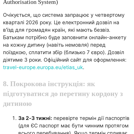
Authorisation System)
Очікується, що система запрацює у четвертому
кварталі 2026 року. Це електронний дозвіл на
в’їзд для громадян країн, які мають безвіз.
Батькам потрібно буде заповнити онлайн-анкету
на кожну дитину (навіть немовля) перед
поїздкою, сплатити збір (близько 7 євро). Дозвіл
діятиме 3 роки. Офіційний сайт для оформлення:
travel-europe.europa.eu/etias_uk
.
8. Покрокова інструкція: як
підготуватися до перетину кордону з
дитиною
За 2-3 тижні:
перевірте термін дії паспортів
(для ЄС паспорт має бути чинним протягом
всього перебування). Якщо термін спливає,