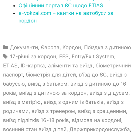
Офіційний портал ЄС щодо ETIAS
e-vokzal.com – квитки на автобуси за
кордон
Документи
,
Європа
,
Кордон
,
Поїздка з дитиною
17-річні за кордон
,
EES
,
Entry/Exit System
,
ETIAS
,
ID-картка
,
аліменти та виїзд
,
біометричний
паспорт
,
біометрія для дітей
,
в'їзд до ЄС
,
виїзд з
бабусею
,
виїзд з батьком
,
виїзд з дитиною до 16
років
,
виїзд з дитиною за кордон
,
виїзд з дідусем
,
виїзд з матір'ю
,
виїзд з одним із батьків
,
виїзд з
родичами
,
виїзд з тренером
,
виїзд з хрещеними
,
виїзд підлітків 16-18 років
,
відмова на кордоні
,
воєнний стан виїзд дітей
,
Держприкордонслужба
,