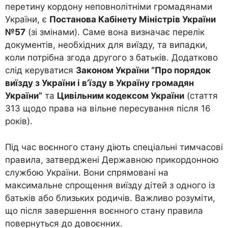
перетину кордону неповнолітніми громадянами
України, є
Постанова Кабінету Міністрів України
№57
(зі змінами). Саме вона визначає перелік
документів, необхідних для виїзду, та випадки,
коли потрібна згода другого з батьків. Додатково
слід керуватися
Законом України “Про порядок
виїзду з України і в’їзду в Україну громадян
України”
та
Цивільним кодексом України
(стаття
313 щодо права на вільне пересування після 16
років).
Під час воєнного стану діють спеціальні тимчасові
правила, затверджені Державною прикордонною
службою України. Вони спрямовані на
максимальне спрощення виїзду дітей з одного із
батьків або близьких родичів. Важливо розуміти,
що після завершення воєнного стану правила
повернуться до довоєнних.