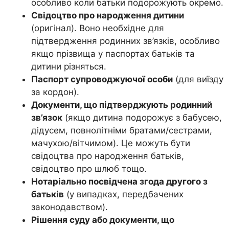
особливо коли батьки подорожують окремо.
Свідоцтво про народження дитини
(оригінал). Воно необхідне для
підтвердження родинних зв’язків, особливо
якщо прізвища у паспортах батьків та
дитини різняться.
Паспорт супроводжуючої особи
(для виїзду
за кордон).
Документи, що підтверджують родинний
зв’язок
(якщо дитина подорожує з бабусею,
дідусем, повнолітніми братами/сестрами,
мачухою/вітчимом). Це можуть бути
свідоцтва про народження батьків,
свідоцтво про шлюб тощо.
Нотаріально посвідчена згода другого з
батьків
(у випадках, передбачених
законодавством).
Рішення суду або документи, що