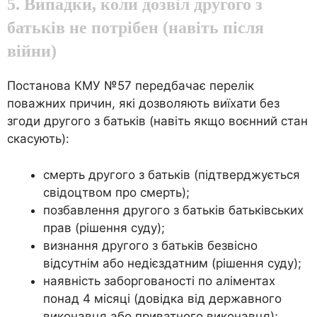
5. Випадки, коли дозвіл другого з
батьків не потрібен (навіть після
війни)
Постанова КМУ №57 передбачає перелік
поважних причин, які дозволяють виїхати без
згоди другого з батьків (навіть якщо воєнний стан
скасують):
смерть другого з батьків (підтверджується
свідоцтвом про смерть);
позбавлення другого з батьків батьківських
прав (рішення суду);
визнання другого з батьків безвісно
відсутнім або недієздатним (рішення суду);
наявність заборгованості по аліментах
понад 4 місяці (довідка від державного
виконавця або приватного виконавця);