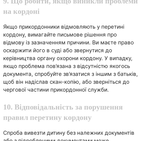
9. Що робити, якщо виникли проблеми
на кордоні
Якщо прикордонники відмовляють у перетині
кордону, вимагайте письмове рішення про
відмову із зазначенням причини. Ви маєте право
оскаржити його в суді або звернутися до
керівництва органу охорони кордону. У випадку,
якщо проблема пов’язана з відсутністю якогось
документа, спробуйте зв’язатися з іншим з батьків,
щоб він надіслав скан-копію, або зверніться до
чергової частини прикордонної служби.
10. Відповідальність за порушення
правил перетину кордону
Спроба вивезти дитину без належних документів
або з підробленими документами може