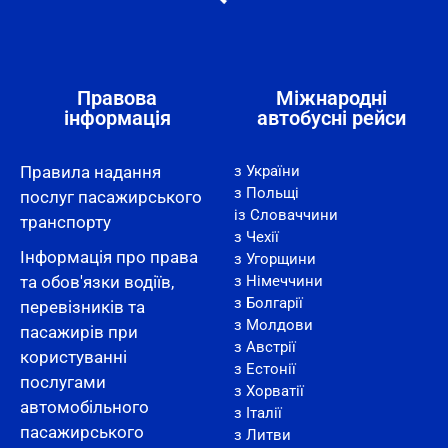
Правова
Міжнародні
інформація
автобусні рейси
Правила надання
з України
з Польщі
послуг пасажирського
із Словаччини
транспорту
з Чехії
Інформація про права
з Угорщини
та обов'язки водіїв,
з Німеччини
з Болгарії
перевізників та
з Молдови
пасажирів при
з Австрії
користуванні
з Естонії
послугами
з Хорватії
автомобільного
з Італії
пасажирського
з Литви