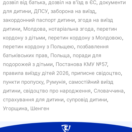
дозвіл від батька
,
дозвіл на в'їзд в ЄС
,
документи
для дитини
,
ДПСУ
,
заборона на виїзд
,
закордонний паспорт дитини
,
згода на виїзд
дитини
,
Молдова
,
нотаріальна згода
,
перетин
кордону з дітьми
,
перетин кордону з Молдовою
,
перетин кордону з Польщею
,
позбавлення
батьківських прав
,
Польща
,
поради для
подорожей з дітьми
,
Постанова КМУ №57
,
правила виїзду дітей 2026
,
приписне свідоцтво
,
пункти пропуску
,
Румунія
,
самостійний виїзд
дитини
,
свідоцтво про народження
,
Словаччина
,
страхування для дитини
,
супровід дитини
,
Угорщина
,
Шенген