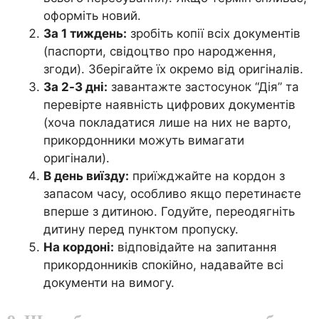
оформіть новий.
За 1 тиждень:
зробіть копії всіх документів
(паспорти, свідоцтво про народження,
згоди). Зберігайте їх окремо від оригіналів.
За 2-3 дні:
завантажте застосунок “Дія” та
перевірте наявність цифрових документів
(хоча покладатися лише на них не варто,
прикордонники можуть вимагати
оригінали).
В день виїзду:
приїжджайте на кордон з
запасом часу, особливо якщо перетинаєте
вперше з дитиною. Годуйте, переодягніть
дитину перед пунктом пропуску.
На кордоні:
відповідайте на запитання
прикордонників спокійно, надавайте всі
документи на вимогу.