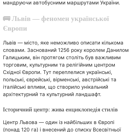
мандруючи автобусними маршрутами України.
🚌 Львів — феномен української
Європи
Львів — місто, яке неможливо описати кількома
словами. Заснований 1256 року королем Данилом
Галицьким, він протягом століть був важливим
торговим, культурним та релігійним центром
Східної Європи. Тут переплелися українські,
польські, єврейські, вірменські, австрійські та
італійські впливи, що створило унікальний
архітектурний та культурний ландшафт.
Історичний центр: жива енциклопедія стилів
Центр Львова — один із найбільших в Європі
(понад 120 га) і внесений до списку Всесвітньої