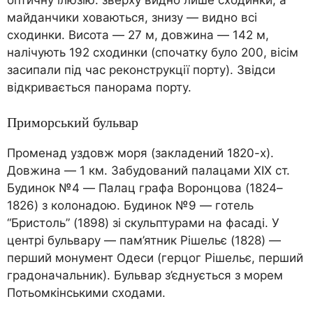
майданчики ховаються, знизу — видно всі
сходинки. Висота — 27 м, довжина — 142 м,
налічують 192 сходинки (спочатку було 200, вісім
засипали під час реконструкції порту). Звідси
відкривається панорама порту.
Приморський бульвар
Променад уздовж моря (закладений 1820-х).
Довжина — 1 км. Забудований палацами XIX ст.
Будинок №4 — Палац графа Воронцова (1824–
1826) з колонадою. Будинок №9 — готель
“Бристоль” (1898) зі скульптурами на фасаді. У
центрі бульвару — пам’ятник Рішельє (1828) —
перший монумент Одеси (герцог Рішельє, перший
градоначальник). Бульвар з’єднується з морем
Потьомкінськими сходами.