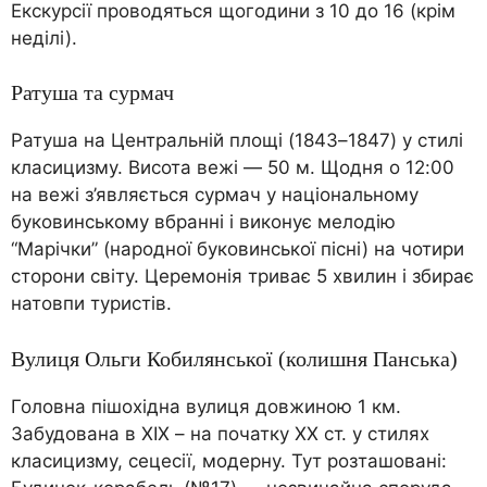
Екскурсії проводяться щогодини з 10 до 16 (крім
неділі).
Ратуша та сурмач
Ратуша на Центральній площі (1843–1847) у стилі
класицизму. Висота вежі — 50 м. Щодня о 12:00
на вежі з’являється сурмач у національному
буковинському вбранні і виконує мелодію
“Марічки” (народної буковинської пісні) на чотири
сторони світу. Церемонія триває 5 хвилин і збирає
натовпи туристів.
Вулиця Ольги Кобилянської (колишня Панська)
Головна пішохідна вулиця довжиною 1 км.
Забудована в XIX – на початку XX ст. у стилях
класицизму, сецесії, модерну. Тут розташовані: