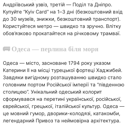
Андріївський узвіз, третій — Поділ та Дніпро.
Купуйте “Kyiv Card” на 1–3 дні (безкоштовний вхід
до 30 музеїв, знижки, безкоштовний транспорт).
Користуйтеся метро — швидко та зручно. Влітку
обов’язково прокатайтеся на річковому трамваї.
🚌 Одеса — перлина біля моря
Одеса — місто, засноване 1794 року указом
Катерини II на місці турецької фортеці Хаджибей.
Завдяки вигідному розташуванню швидко стало
головним портом Російської імперії та “південною
столицею”. Унікальний одеський колорит
сформувався на перетині української, російської,
єврейської, грецької, італійської культур. Одеса —
це мовний гумор, дворики-колодязі, катакомби,
легендарний Привоз та неймовірна архітектура.