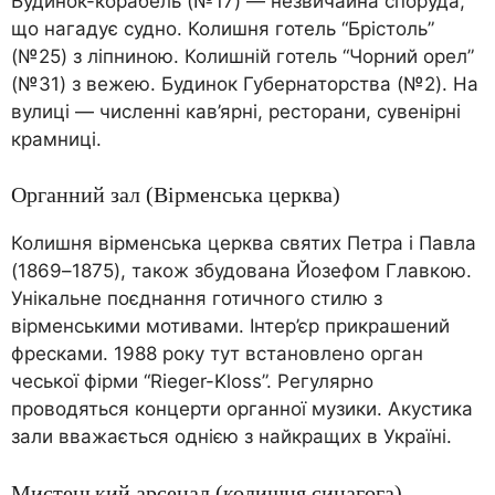
Будинок-корабель (№17) — незвичайна споруда,
що нагадує судно. Колишня готель “Брістоль”
(№25) з ліпниною. Колишній готель “Чорний орел”
(№31) з вежею. Будинок Губернаторства (№2). На
вулиці — численні кав’ярні, ресторани, сувенірні
крамниці.
Органний зал (Вірменська церква)
Колишня вірменська церква святих Петра і Павла
(1869–1875), також збудована Йозефом Главкою.
Унікальне поєднання готичного стилю з
вірменськими мотивами. Інтер’єр прикрашений
фресками. 1988 року тут встановлено орган
чеської фірми “Rieger-Kloss”. Регулярно
проводяться концерти органної музики. Акустика
зали вважається однією з найкращих в Україні.
Мистецький арсенал (колишня синагога)