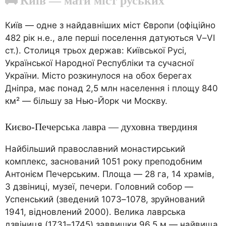
🚌 Київ — мати міст руських
Київ — одне з найдавніших міст Європи (офіційно
482 рік н.е., але перші поселення датуються V–VI
ст.). Столиця трьох держав: Київської Русі,
Української Народної Республіки та сучасної
України. Місто розкинулося на обох берегах
Дніпра, має понад 2,5 млн населення і площу 840
км² — більшу за Нью-Йорк чи Москву.
Києво-Печерська лавра — духовна твердиня
Найбільший православний монастирський
комплекс, заснований 1051 року преподобним
Антонієм Печерським. Площа — 28 га, 14 храмів,
3 дзвіниці, музеї, печери. Головний собор —
Успенський (зведений 1073–1078, зруйнований
1941, відновлений 2000). Велика лаврська
дзвіниця (1731–1745) заввишки 96,5 м — найвища