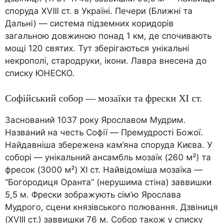
споруда XVIII ст. в Україні. Печери (Ближні та
Дальні) — система підземних коридорів
загальною довжиною понад 1 км, де спочивають
мощі 120 святих. Тут зберігаються унікальні
некрополі, стародруки, ікони. Лавра внесена до
списку ЮНЕСКО.
Софійський собор — мозаїки та фрески XI ст.
Заснований 1037 року Ярославом Мудрим.
Названий на честь Софії — Премудрості Божої.
Найдавніша збережена кам’яна споруда Києва. У
соборі — унікальний ансамбль мозаїк (260 м²) та
фресок (3000 м²) XI ст. Найвідоміша мозаїка —
“Богородиця Оранта” (нерушима стіна) заввишки
5,5 м. Фрески зображують сім’ю Ярослава
Мудрого, сцени князівського полювання. Дзвіниця
(XVIII ст.) заввишки 76 м. Собор також у списку