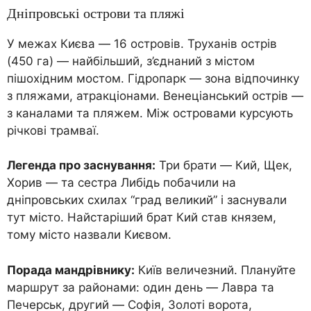
Дніпровські острови та пляжі
У межах Києва — 16 островів. Труханів острів
(450 га) — найбільший, з’єднаний з містом
пішохідним мостом. Гідропарк — зона відпочинку
з пляжами, атракціонами. Венеціанський острів —
з каналами та пляжем. Між островами курсують
річкові трамваї.
Легенда про заснування:
Три брати — Кий, Щек,
Хорив — та сестра Либідь побачили на
дніпровських схилах “град великий” і заснували
тут місто. Найстаріший брат Кий став князем,
тому місто назвали Києвом.
Порада мандрівнику:
Київ величезний. Плануйте
маршрут за районами: один день — Лавра та
Печерськ, другий — Софія, Золоті ворота,