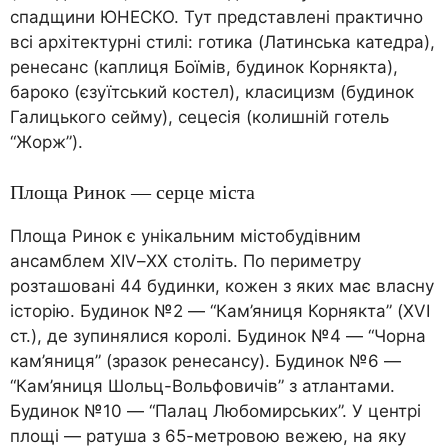
спадщини ЮНЕСКО. Тут представлені практично
всі архітектурні стилі: готика (Латинська катедра),
ренесанс (каплиця Боїмів, будинок Корнякта),
бароко (єзуїтський костел), класицизм (будинок
Галицького сейму), сецесія (колишній готель
“Жорж”).
Площа Ринок — серце міста
Площа Ринок є унікальним містобудівним
ансамблем XIV–XX століть. По периметру
розташовані 44 будинки, кожен з яких має власну
історію. Будинок №2 — “Кам’яниця Корнякта” (XVI
ст.), де зупинялися королі. Будинок №4 — “Чорна
кам’яниця” (зразок ренесансу). Будинок №6 —
“Кам’яниця Шольц-Вольфовичів” з атлантами.
Будинок №10 — “Палац Любомирських”. У центрі
площі — ратуша з 65-метровою вежею, на яку