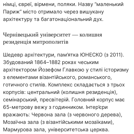
німці, євреї, вірмени, поляки. Назву “маленький
Париж” місто отримало через вишукану
архітектуру та багатонаціональний дух.
Чернівецький університет — колишня
резиденція митрополитів
Шедевр архітектури, пам’ятка ЮНЕСКО (з 2011).
Збудований 1864–1882 роках чеським
архітектором Йозефом Главкою у стилі історизму
з елементами візантійського, романського,
готичного стилів. Комплекс складається з трьох
корпусів: центральний (колишня резиденція),
семінарський, пресвітерій. Головний корпус має
65-метрову вежу з годинником. Інтер’єри
вражають: Червона зала (з червоного дерева),
Мозаїчна зала (з візантійськими мозаїками),
Мармурова зала, університетська церква.