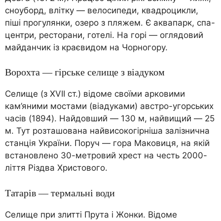
сноуборд, влітку — велосипеди, квадроцикли,
піші прогулянки, озеро з пляжем. Є аквапарк, спа-
центри, ресторани, готелі. На горі — оглядовий
майданчик із краєвидом на Чорногору.
Ворохта — гірське селище з віадуком
Селище (з XVII ст.) відоме своїми арковими
кам’яними мостами (віадуками) австро-угорських
часів (1894). Найдовший — 130 м, найвищий — 25
м. Тут розташована найвисокогірніша залізнична
станція України. Поруч — гора Маковиця, на якій
встановлено 30-метровий хрест на честь 2000-
ліття Різдва Христового.
Татарів — термальні води
Селище при злитті Прута і Жонки. Відоме