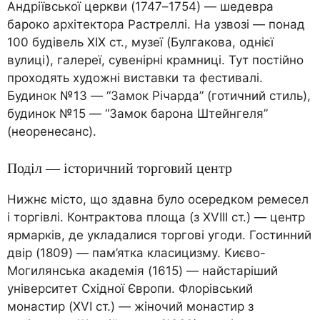
Андріївської церкви (1747–1754) — шедевра
бароко архітектора Растреллі. На узвозі — понад
100 будівель XIX ст., музеї (Булгакова, однієї
вулиці), галереї, сувенірні крамниці. Тут постійно
проходять художні виставки та фестивалі.
Будинок №13 — “Замок Річарда” (готичний стиль),
будинок №15 — “Замок барона Штейнгеля”
(неоренесанс).
Поділ — історичний торговий центр
Нижнє місто, що здавна було осередком ремесел
і торгівлі. Контрактова площа (з XVIII ст.) — центр
ярмарків, де укладалися торгові угоди. Гостинний
двір (1809) — пам’ятка класицизму. Києво-
Могилянська академія (1615) — найстаріший
університет Східної Європи. Флорівський
монастир (XVI ст.) — жіночий монастир з