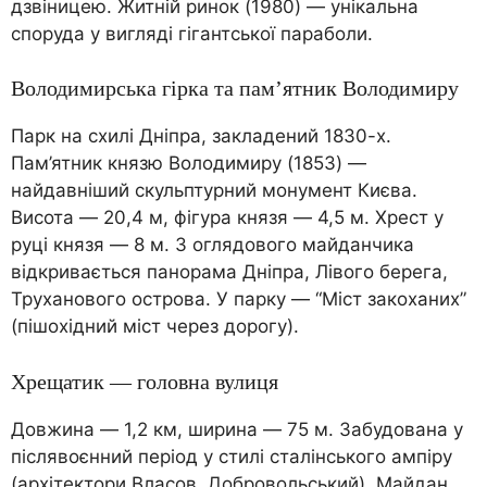
дзвіницею. Житній ринок (1980) — унікальна
споруда у вигляді гігантської параболи.
Володимирська гірка та пам’ятник Володимиру
Парк на схилі Дніпра, закладений 1830-х.
Пам’ятник князю Володимиру (1853) —
найдавніший скульптурний монумент Києва.
Висота — 20,4 м, фігура князя — 4,5 м. Хрест у
руці князя — 8 м. З оглядового майданчика
відкривається панорама Дніпра, Лівого берега,
Труханового острова. У парку — “Міст закоханих”
(пішохідний міст через дорогу).
Хрещатик — головна вулиця
Довжина — 1,2 км, ширина — 75 м. Забудована у
післявоєнний період у стилі сталінського ампіру
(архітектори Власов, Добровольський). Майдан