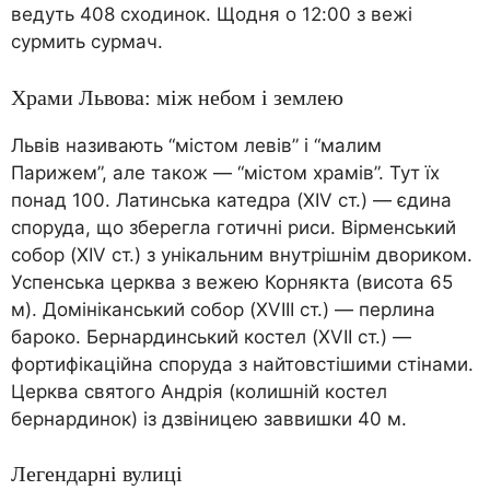
ведуть 408 сходинок. Щодня о 12:00 з вежі
сурмить сурмач.
Храми Львова: між небом і землею
Львів називають “містом левів” і “малим
Парижем”, але також — “містом храмів”. Тут їх
понад 100. Латинська катедра (XIV ст.) — єдина
споруда, що зберегла готичні риси. Вірменський
собор (XIV ст.) з унікальним внутрішнім двориком.
Успенська церква з вежею Корнякта (висота 65
м). Домініканський собор (XVIII ст.) — перлина
бароко. Бернардинський костел (XVII ст.) —
фортифікаційна споруда з найтовстішими стінами.
Церква святого Андрія (колишній костел
бернардинок) із дзвіницею заввишки 40 м.
Легендарні вулиці