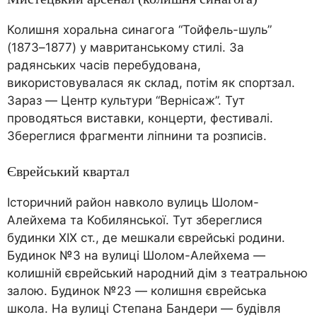
Колишня хоральна синагога “Тойфель-шуль”
(1873–1877) у мавританському стилі. За
радянських часів перебудована,
використовувалася як склад, потім як спортзал.
Зараз — Центр культури “Вернісаж”. Тут
проводяться виставки, концерти, фестивалі.
Збереглися фрагменти ліпнини та розписів.
Єврейський квартал
Історичний район навколо вулиць Шолом-
Алейхема та Кобилянської. Тут збереглися
будинки XIX ст., де мешкали єврейські родини.
Будинок №3 на вулиці Шолом-Алейхема —
колишній єврейський народний дім з театральною
залою. Будинок №23 — колишня єврейська
школа. На вулиці Степана Бандери — будівля