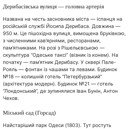
Дерибасівська вулиця — головна артерія
Названа на честь засновника міста — іспанця на
російській службі Йосипа Дерибаса. Довжина —
950 м. Це пішохідна вулиця, вимощена бруківкою,
з численними кав’ярнями, ресторанами,
пам’ятниками. На розі з Рішельєвською —
скульптура “Одеське таксі” (візник із конем). На
початку — пам’ятник Дерибасу. У сквері Пале-
Рояль — фонтан із чашами та левами. Будинок
№18 — колишній готель “Петербурзький”
(архітектура модерн). Будинок №21 — готель
“Лондонський”, де зупинялися Іван Бунін, Антон
Чехов.
Міський сад (Горсад)
Найстаріший парк Одеси (1803). Тут ростуть