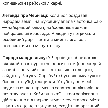
колишньої єврейської лікарні.
Легенда про Чернівці:
Коли Бог роздавав
народам землі, на Буковину впала часточка раю
— найкращий клімат, найродючіша земля,
найкрасивіші краєвиди. А люди тут отримали
особливий дар — жити в мирі та злагоді,
незважаючи на мову та віру.
Порада мандрівнику:
У Чернівцях обов’язково
відвідайте екскурсію університетом (попередній
запис). Прогуляйтеся Центральною площею,
зайдіть у Ратушу. Спробуйте буковинську кухню:
банош, голубці, плацинди. У суботу ввечері
подивіться на церемонію запалення ліхтарів на
початку вулиці Кобилянської — театралізоване
дійство, що відтворює атмосферу старого міста.
Навіть якщо не планували, сходіть на органний