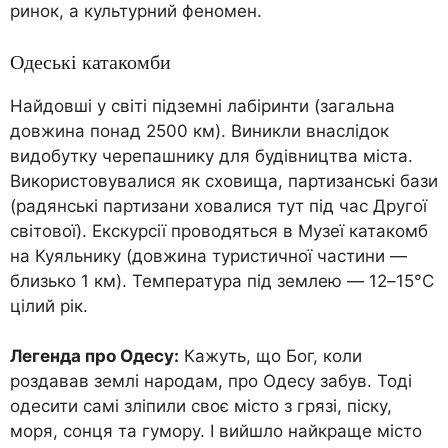
ринок, а культурний феномен.
Одеські катакомби
Найдовші у світі підземні лабіринти (загальна
довжина понад 2500 км). Виникли внаслідок
видобутку черепашнику для будівництва міста.
Використовувалися як сховища, партизанські бази
(радянські партизани ховалися тут під час Другої
світової). Екскурсії проводяться в Музеї катакомб
на Куяльнику (довжина туристичної частини —
близько 1 км). Температура під землею — 12–15°C
цілий рік.
Легенда про Одесу:
Кажуть, що Бог, коли
роздавав землі народам, про Одесу забув. Тоді
одесити самі зліпили своє місто з грязі, піску,
моря, сонця та гумору. І вийшло найкраще місто