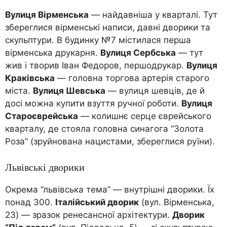
Вулиця Вірменська
— найдавніша у кварталі. Тут
збереглися вірменські написи, давні дворики та
скульптури. В будинку №7 містилася перша
вірменська друкарня.
Вулиця Сербська
— тут
жив і творив Іван Федоров, першодрукар.
Вулиця
Краківська
— головна торгова артерія старого
міста.
Вулиця Шевська
— вулиця шевців, де й
досі можна купити взуття ручної роботи.
Вулиця
Староєврейська
— колишнє серце єврейського
кварталу, де стояла головна синагога “Золота
Роза” (зруйнована нацистами, збереглися руїни).
Львівські дворики
Окрема “львівська тема” — внутрішні дворики. Їх
понад 300.
Італійський дворик
(вул. Вірменська,
23) — зразок ренесансної архітектури.
Дворик