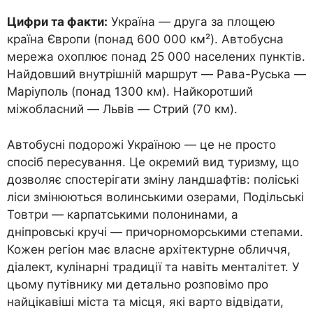
Цифри та факти:
Україна — друга за площею
країна Європи (понад 600 000 км²). Автобусна
мережа охоплює понад 25 000 населених пунктів.
Найдовший внутрішній маршрут — Рава-Руська —
Маріуполь (понад 1300 км). Найкоротший
міжобласний — Львів — Стрий (70 км).
Автобусні подорожі Україною — це не просто
спосіб пересування. Це окремий вид туризму, що
дозволяє спостерігати зміну ландшафтів: поліські
ліси змінюються волинськими озерами, Подільські
Товтри — карпатськими полонинами, а
дніпровські кручі — причорноморськими степами.
Кожен регіон має власне архітектурне обличчя,
діалект, кулінарні традиції та навіть менталітет. У
цьому путівнику ми детально розповімо про
найцікавіші міста та місця, які варто відвідати,