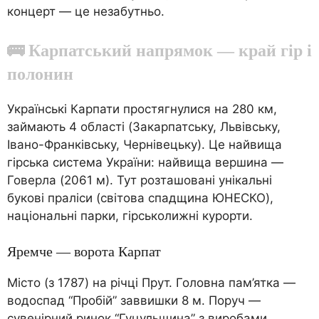
концерт — це незабутньо.
🚌 Карпатський напрямок — край гір і
полонин
Українські Карпати простягнулися на 280 км,
займають 4 області (Закарпатську, Львівську,
Івано-Франківську, Чернівецьку). Це найвища
гірська система України: найвища вершина —
Говерла (2061 м). Тут розташовані унікальні
букові праліси (світова спадщина ЮНЕСКО),
національні парки, гірськолижні курорти.
Яремче — ворота Карпат
Місто (з 1787) на річці Прут. Головна пам’ятка —
водоспад “Пробій” заввишки 8 м. Поруч —
сувенірний ринок “Гуцульщина” з виробами