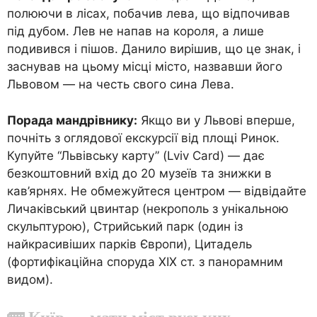
полюючи в лісах, побачив лева, що відпочивав
під дубом. Лев не напав на короля, а лише
подивився і пішов. Данило вирішив, що це знак, і
заснував на цьому місці місто, назвавши його
Львовом — на честь свого сина Лева.
Порада мандрівнику:
Якщо ви у Львові вперше,
почніть з оглядової екскурсії від площі Ринок.
Купуйте “Львівську карту” (Lviv Card) — дає
безкоштовний вхід до 20 музеїв та знижки в
кав’ярнях. Не обмежуйтеся центром — відвідайте
Личаківський цвинтар (некрополь з унікальною
скульптурою), Стрийський парк (один із
найкрасивіших парків Європи), Цитадель
(фортифікаційна споруда XIX ст. з панорамним
видом).