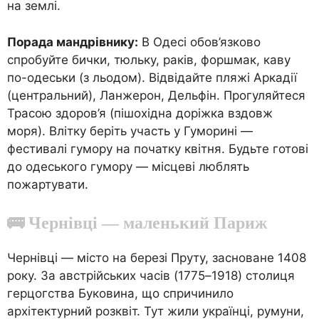
на землі.
Порада мандрівнику:
В Одесі обов’язково
спробуйте бички, тюльку, раків, форшмак, каву
по-одеськи (з льодом). Відвідайте пляжі Аркадії
(центральний), Ланжерон, Дельфін. Прогуляйтеся
Трасою здоров’я (пішохідна доріжка вздовж
моря). Влітку беріть участь у Гуморині —
фестивалі гумору на початку квітня. Будьте готові
до одеського гумору — місцеві люблять
пожартувати.
🚌 Чернівці — маленький Париж
Чернівці — місто на березі Пруту, засноване 1408
року. За австрійських часів (1775–1918) столиця
герцогства Буковина, що спричинило
архітектурний розквіт. Тут жили українці, румуни,