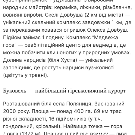
народних майстрів: кераміка, ліжники, різьблення,
вовняні вироби. Скелі Довбуша (2 км від міста) —
унікальний скельний комплекс завдовжки 1 км, де
за переказами ховався опришок Олекса Довбуш.
Підйом займає 1 годину. Комплекс “Медвежа
гора” — реабілітаційний центр для ведмедів, де
можна побачити клишоногих у природних умовах.
Долина нарцисів (біля Хуста) — унікальний
заповідник, де ростуть нарциси вузьколисті
(цвітуть у травні).
Буковель — найбільший гірськолижний курорт
Розташований біля села Поляниця. Заснований
2000 року. Площа — понад 400 га. 69 км трас
різної складності, 16 підйомників (у т.ч.
гондольний, крісельні). Найвища точка — гора
Довга (1372 м). Працює цілий рік: взимку — лижі,