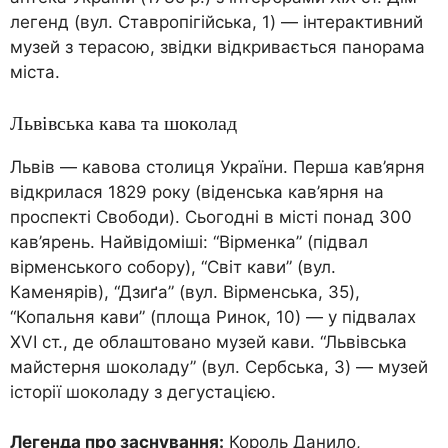
легенд (вул. Ставропігійська, 1) — інтерактивний
музей з терасою, звідки відкривається панорама
міста.
Львівська кава та шоколад
Львів — кавова столиця України. Перша кав’ярня
відкрилася 1829 року (віденська кав’ярня на
проспекті Свободи). Сьогодні в місті понад 300
кав’ярень. Найвідоміші: “Вірменка” (підвал
вірменського собору), “Світ кави” (вул.
Каменярів), “Дзиґа” (вул. Вірменська, 35),
“Копальня кави” (площа Ринок, 10) — у підвалах
XVI ст., де облаштовано музей кави. “Львівська
майстерня шоколаду” (вул. Сербська, 3) — музей
історії шоколаду з дегустацією.
Легенда про заснування:
Король Данило,