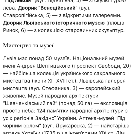
“Під левом”
(вул. Підвальна, 5) — зі скульптурою
лева.
Дворик “Венеційський”
(вул.
Ставропігійська, 5) — з відкритими галереями.
Дворик Львівського історичного музею
(площа
Ринок, 6) — з колекцією старовинних скульптур.
Мистецтво та музеї
Львів має понад 50 музеїв. Національний музей
імені Андрея Шептицького (проспект Свободи, 20)
— найбільша колекція українського сакрального
мистецтва (ікони XII–XVIII ст.). Львівська галерея
мистецтв (вул. Стефаника, 3) — європейський
живопис. Музей народної архітектури
“Шевченківський гай” (понад 50 га) — експозиція
просто неба: 124 пам’ятки народної архітектури з
усіх регіонів Західної України. Аптека-музей “Під
чорним орлом” (вул. Друкарська, 2) — найстаріша
аптека України (1735 р.) з інтер’єрами XIX ст. Дім