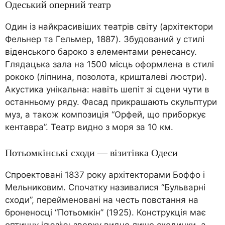
Одеський оперний театр
Один із найкрасивіших театрів світу (архітектори
Фельнер та Гельмер, 1887). Збудований у стилі
віденського бароко з елементами ренесансу.
Глядацька зала на 1500 місць оформлена в стилі
рококо (ліпнина, позолота, кришталеві люстри).
Акустика унікальна: навіть шепіт зі сцени чути в
останньому ряду. Фасад прикрашають скульптури
муз, а також композиція “Орфей, що приборкує
кентавра”. Театр видно з моря за 10 км.
Потьомкінські сходи — візитівка Одеси
Спроектовані 1837 року архітекторами Боффо і
Мельниковим. Спочатку називалися “Бульварні
сходи”, перейменовані на честь повстання на
броненосці “Потьомкін” (1925). Конструкція має
оптичну ілюзію: зверху видно лише сходинки, а