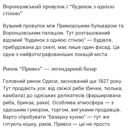
Воронцовський провулок і “будинок з однією
стіною”
Вузький провулок між Приморським бульваром та
Воронцовським палацом. Тут розташований
відомий “будинок з однією стіною” — будівля,
прибудована до скелі, має лише один фасад. Це
одна з найфотографованіших локацій міста.
Ринок “Привоз” — легендарний базар
Головний ринок Одеси, заснований ще 1827 року.
Тут продають усе: від свіжої риби (бички, тюлька,
камбала) до одеських делікатесів (фарширована
риба, бринза, раки). Особлива атмосфера — з
одеським гумором, торгом, вигуками продавців.
Варто спробувати “базарну кухню” — тут же
готують юшку, раків. Привоз — це не просто