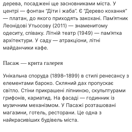
дерева, посаджені ще засновниками міста. У
центрі — фонтан “Діти і жаба”. Є “Дерево кохання”
— платан, до якого приходять закохані. Пам’ятник
Леонідові Утьосову (2011) — знаменитому
одеситу, співаку. Літній театр (1949) — пам’ятка
архітектури. У саду — атракціони, літні
майданчики кафе.
Пасаж — крита галерея
Унікальна споруда (1898–1899) в стилі ренесансу з
елементами бароко. Скляний дах пропускає
світло. Стіни прикрашені ліпниною, скульптурами
грифонів, кариатид. На фасаді — годинник із
музичним механізмом. У Пасажі розташовані
магазини, готель, ресторани. Це одна з
найкрасивіших будівель міста.