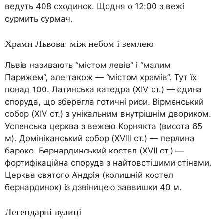
ведуть 408 сходинок. Щодня о 12:00 з вежі
сурмить сурмач.
Храми Львова: між небом і землею
Львів називають “містом левів” і “малим
Парижем”, але також — “містом храмів”. Тут їх
понад 100. Латинська катедра (XIV ст.) — єдина
споруда, що зберегла готичні риси. Вірменський
собор (XIV ст.) з унікальним внутрішнім двориком.
Успенська церква з вежею Корнякта (висота 65
м). Домініканський собор (XVIII ст.) — перлина
бароко. Бернардинський костел (XVII ст.) —
фортифікаційна споруда з найтовстішими стінами.
Церква святого Андрія (колишній костел
бернардинок) із дзвіницею заввишки 40 м.
Легендарні вулиці