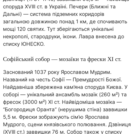
споруда XVIII ст. в Україні. Печери (Ближні та
Дальні) — система підземних коридорів
загальною довжиною понад 1 км, де спочивають
мощі 120 святих. Тут зберігаються унікальні
некрополі, стародруки, ікони. Лавра внесена до
списку ЮНЕСКО.
Софійський собор — мозаїки та фрески XI ст.
Заснований 1037 року Ярославом Мудрим.
Названий на честь Софії — Премудрості Божої.
Найдавніша збережена кам’яна споруда Києва. У
соборі — унікальний ансамбль мозаїк (260 м²) та
фресок (3000 м²) XI ст. Найвідоміша мозаїка —
“Богородиця Оранта” (нерушима стіна) заввишки
5,5 м. Фрески зображують сім’ю Ярослава
Мудрого, сцени князівського полювання. Дзвіниця
(XVIII ст.) заввишки 76 м. Собор також у списку