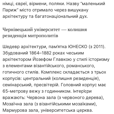
німці, євреї, вірмени, поляки. Назву “маленький
Париж” місто отримало через вишукану
архітектуру та багатонаціональний дух.
Чернівецький університет — колишня
резиденція митрополитів
Шедевр архітектури, пам’ятка ЮНЕСКО (з 2011).
Збудований 1864–1882 роках чеським
архітектором Йозефом Главкою у стилі історизму
з елементами візантійського, романського,
готичного стилів. Комплекс складається з трьох
корпусів: центральний (колишня резиденція),
семінарський, пресвітерій. Головний корпус має
65-метрову вежу з годинником. Інтер’єри
вражають: Червона зала (з червоного дерева),
Мозаїчна зала (з візантійськими мозаїками),
Мармурова зала, університетська церква.