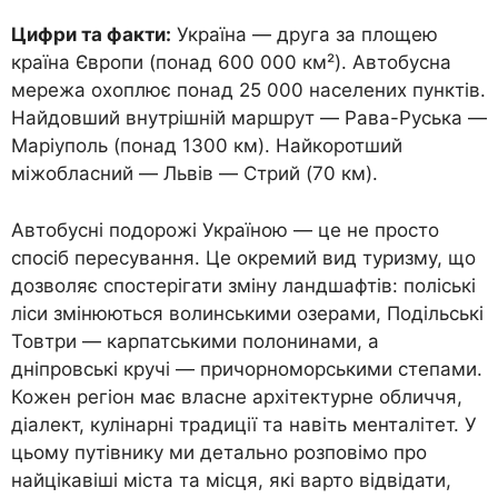
Цифри та факти:
Україна — друга за площею
країна Європи (понад 600 000 км²). Автобусна
мережа охоплює понад 25 000 населених пунктів.
Найдовший внутрішній маршрут — Рава-Руська —
Маріуполь (понад 1300 км). Найкоротший
міжобласний — Львів — Стрий (70 км).
Автобусні подорожі Україною — це не просто
спосіб пересування. Це окремий вид туризму, що
дозволяє спостерігати зміну ландшафтів: поліські
ліси змінюються волинськими озерами, Подільські
Товтри — карпатськими полонинами, а
дніпровські кручі — причорноморськими степами.
Кожен регіон має власне архітектурне обличчя,
діалект, кулінарні традиції та навіть менталітет. У
цьому путівнику ми детально розповімо про
найцікавіші міста та місця, які варто відвідати,