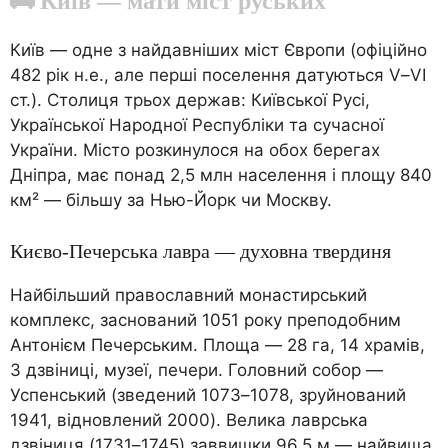
🚌 Київ — мати міст руських
Київ — одне з найдавніших міст Європи (офіційно
482 рік н.е., але перші поселення датуються V–VI
ст.). Столиця трьох держав: Київської Русі,
Української Народної Республіки та сучасної
України. Місто розкинулося на обох берегах
Дніпра, має понад 2,5 млн населення і площу 840
км² — більшу за Нью-Йорк чи Москву.
Києво-Печерська лавра — духовна твердиня
Найбільший православний монастирський
комплекс, заснований 1051 року преподобним
Антонієм Печерським. Площа — 28 га, 14 храмів,
3 дзвіниці, музеї, печери. Головний собор —
Успенський (зведений 1073–1078, зруйнований
1941, відновлений 2000). Велика лаврська
дзвіниця (1731–1745) заввишки 96,5 м — найвища