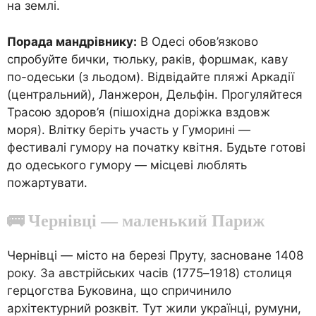
на землі.
Порада мандрівнику:
В Одесі обов’язково
спробуйте бички, тюльку, раків, форшмак, каву
по-одеськи (з льодом). Відвідайте пляжі Аркадії
(центральний), Ланжерон, Дельфін. Прогуляйтеся
Трасою здоров’я (пішохідна доріжка вздовж
моря). Влітку беріть участь у Гуморині —
фестивалі гумору на початку квітня. Будьте готові
до одеського гумору — місцеві люблять
пожартувати.
🚌 Чернівці — маленький Париж
Чернівці — місто на березі Пруту, засноване 1408
року. За австрійських часів (1775–1918) столиця
герцогства Буковина, що спричинило
архітектурний розквіт. Тут жили українці, румуни,