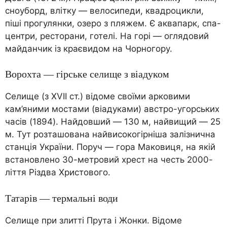
сноуборд, влітку — велосипеди, квадроцикли,
піші прогулянки, озеро з пляжем. Є аквапарк, спа-
центри, ресторани, готелі. На горі — оглядовий
майданчик із краєвидом на Чорногору.
Ворохта — гірське селище з віадуком
Селище (з XVII ст.) відоме своїми арковими
кам’яними мостами (віадуками) австро-угорських
часів (1894). Найдовший — 130 м, найвищий — 25
м. Тут розташована найвисокогірніша залізнична
станція України. Поруч — гора Маковиця, на якій
встановлено 30-метровий хрест на честь 2000-
ліття Різдва Христового.
Татарів — термальні води
Селище при злитті Прута і Жонки. Відоме