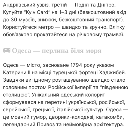
Андріївський узвіз, третій — Поділ та Дніпро.
Купуйте “Kyiv Card” на 1–3 дні (безкоштовний вхід
до 30 музеїв, знижки, безкоштовний транспорт).
Користуйтеся метро — швидко та зручно. Влітку
обов’язково прокатайтеся на річковому трамваї.
🚌 Одеса — перлина біля моря
Одеса — місто, засноване 1794 року указом
Катерини II на місці турецької фортеці Хаджибей.
Завдяки вигідному розташуванню швидко стало
головним портом Російської імперії та “південною
столицею”. Унікальний одеський колорит
сформувався на перетині української, російської,
єврейської, грецької, італійської культур. Одеса —
це мовний гумор, дворики-колодязі, катакомби,
легендарний Привоз та неймовірна архітектура.