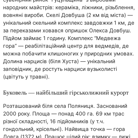
народних майстрів: кераміка, ліжники, різьблення,
вовняні вироби. Скелі Довбуша (2 км від міста) —
унікальний скельний комплекс завдовжки 1 км, де
за переказами ховався опришок Олекса Довбуш.
Підйом займає 1 годину. Комплекс “Медвежа
гора” — реабілітаційний центр для ведмедів, де
можна побачити клишоногих у природних умовах.
Долина нарцисів (біля Хуста) — унікальний
заповідник, де ростуть нарциси вузьколисті
(цвітуть у травні).
Буковель — найбільший гірськолижний курорт
Розташований біля села Поляниця. Заснований
2000 року. Площа — понад 400 га. 69 км трас
різної складності, 16 підйомників (у т.ч.
гондольний, крісельні). Найвища точка — гора
Довга (1372 м). Працює цілий рік: взимку — лижі,