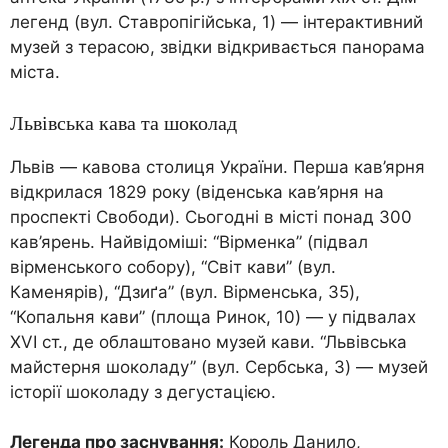
легенд (вул. Ставропігійська, 1) — інтерактивний
музей з терасою, звідки відкривається панорама
міста.
Львівська кава та шоколад
Львів — кавова столиця України. Перша кав’ярня
відкрилася 1829 року (віденська кав’ярня на
проспекті Свободи). Сьогодні в місті понад 300
кав’ярень. Найвідоміші: “Вірменка” (підвал
вірменського собору), “Світ кави” (вул.
Каменярів), “Дзиґа” (вул. Вірменська, 35),
“Копальня кави” (площа Ринок, 10) — у підвалах
XVI ст., де облаштовано музей кави. “Львівська
майстерня шоколаду” (вул. Сербська, 3) — музей
історії шоколаду з дегустацією.
Легенда про заснування:
Король Данило,