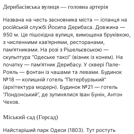
Дерибасівська вулиця — головна артерія
Названа на честь засновника міста — іспанця на
російській службі Йосипа Дерибаса. Довжина —
950 м. Це пішохідна вулиця, вимощена бруківкою,
з численними кав’ярнями, ресторанами,
пам’ятниками. На розі з Рішельєвською —
скульптура “Одеське таксі” (візник із конем). На
початку — пам’ятник Дерибасу. У сквері Пале-
Рояль — фонтан із чашами та левами. Будинок
№18 — колишній готель “Петербурзький”
(архітектура модерн). Будинок №21 — готель
“Лондонський”, де зупинялися Іван Бунін, Антон
Чехов.
Міський сад (Горсад)
Найстаріший парк Одеси (1803). Тут ростуть