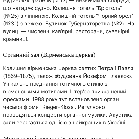
Будинок-корабель (№17) — незвичайна споруда,
що нагадує судно. Колишня готель “Брістоль”
(№25) з ліпниною. Колишній готель “Чорний орел”
(№31) з вежею. Будинок Губернаторства (№2). На
вулиці — численні кав’ярні, ресторани, сувенірні
крамниці.
Органний зал (Вірменська церква)
Колишня вірменська церква святих Петра і Павла
(1869–1875), також збудована Йозефом Главкою.
Унікальне поєднання готичного стилю з
вірменськими мотивами. Інтер’єр прикрашений
фресками. 1988 року тут встановлено орган
чеської фірми “Rieger-Kloss”. Регулярно
проводяться концерти органної музики. Акустика
зали вважається однією з найкращих в Україні.
Мистецький арсенал (колишня синагога)