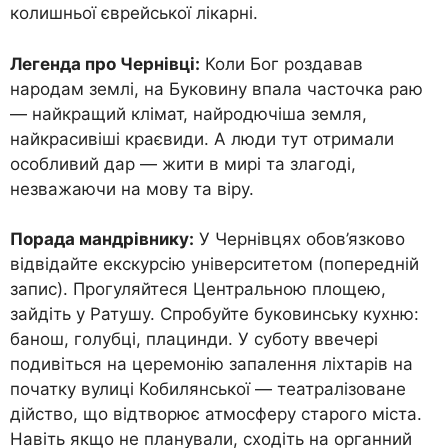
колишньої єврейської лікарні.
Легенда про Чернівці:
Коли Бог роздавав
народам землі, на Буковину впала часточка раю
— найкращий клімат, найродючіша земля,
найкрасивіші краєвиди. А люди тут отримали
особливий дар — жити в мирі та злагоді,
незважаючи на мову та віру.
Порада мандрівнику:
У Чернівцях обов’язково
відвідайте екскурсію університетом (попередній
запис). Прогуляйтеся Центральною площею,
зайдіть у Ратушу. Спробуйте буковинську кухню:
банош, голубці, плацинди. У суботу ввечері
подивіться на церемонію запалення ліхтарів на
початку вулиці Кобилянської — театралізоване
дійство, що відтворює атмосферу старого міста.
Навіть якщо не планували, сходіть на органний