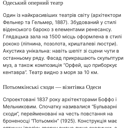
Одеський оперний театр
Один із найкрасивіших театрів світу (архітектори
Фельнер та Гельмер, 1887). Збудований у стилі
віденського бароко з елементами ренесансу.
Глядацька зала на 1500 місць оформлена в стилі
рококо (ліпнина, позолота, кришталеві люстри).
Акустика унікальна: навіть шепіт зі сцени чути в
останньому ряду. Фасад прикрашають скульптури
муз, а також композиція “Орфей, що приборкує
кентавра”. Театр видно з моря за 10 км.
Потьомкінські сходи — візитівка Одеси
Спроектовані 1837 року архітекторами Боффо і
Мельниковим. Спочатку називалися “Бульварні
сходи”, перейменовані на честь повстання на
броненосці “Потьомкін” (1925). Конструкція має
оптичну ілюзію: зверху видно лише сходинки, а