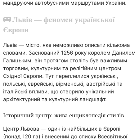
мандруючи автобусними маршрутами України.
🚌 Львів — феномен української
Європи
Львів — місто, яке неможливо описати кількома
словами. Заснований 1256 року королем Данилом
Галицьким, він протягом століть був важливим
торговим, культурним та релігійним центром
Східної Європи. Тут переплелися українські,
польські, єврейські, вірменські, австрійські та
італійські впливи, що створило унікальний
архітектурний та культурний ландшафт.
Історичний центр: жива енциклопедія стилів
Центр Львова — один із найбільших в Європі
(понад 120 га) і внесений до списку Всесвітньої