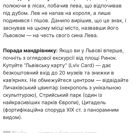
полюючи в лісах, побачив лева, що відпочивав
під дубом. Лев не напав на короля, а лише
подивився і пішов. Данило вирішив, що це знак, і
заснував на цьому місці місто, назвавши його
Львовом — на честь свого сина Лева.
Порада мандрівнику:
Якщо ви у Львові вперше,
почніть з оглядової екскурсії від площі Ринок.
Купуйте “Львівську карту” (Lviv Card) — дає
безкоштовний вхід до 20 музеїв та знижки в
кав’ярнях. Не обмежуйтеся центром — відвідайте
Личаківський цвинтар (некрополь з унікальною
скульптурою), Стрийський парк (один із
найкрасивіших парків Європи), Цитадель
(фортифікаційна споруда XIX ст. з панорамним
видом).