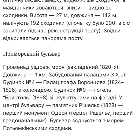
майданчики ховаються, знизу — видно всі
сходинки. Висота — 27 м, довжина — 142 м,
налічують 192 сходинки (спочатку було 200, вісім
засипали під час реконструкції порту). Звідси
відкривається панорама порту.
Приморський бульвар
Променад уздовж моря (закладений 1820-х).
Довжина — 1 км. Забудований палацами XIX ст.
Будинок №4 — Палац графа Воронцова (1824–
1826) з колонадою. Будинок №9 — готель
“Бристоль” (1898) зі скульптурами на фасаді. У
центрі бульвару — пам’ятник Рішельє (1828) —
перший монумент Одеси (герцог Рішельє, перший
градоначальник). Бульвар з’єднується з морем
Потьомкінськими сходами.