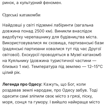
ринок, а культурний феномен.
Одеські катакомби
Найдовші у світі підземні лабіринти (загальна
довжина понад 2500 км). Виникли внаслідок
видобутку черепашнику для будівництва міста.
Використовувалися як сховища, партизанські бази
(радянські партизани ховалися тут під час Другої
світової). Екскурсії проводяться в Музеї катакомб
на Куяльнику (довжина туристичної частини —
близько 1 км). Температура під землею — 12–15°C
цілий рік.
Легенда про Одесу:
Кажуть, що Бог, коли
роздавав землі народам, про Одесу забув. Тоді
одесити самі зліпили своє місто з грязі, піску,
моря, сонця та гумору. І вийшло найкраще місто