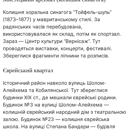
Колишня хоральна синагога “Тойфель-шуль”
(1873–1877) у мавританському стилі. За
радянських часів перебудована,
використовувалася як склад, потім як спортзал.
Зараз — Центр культури “Вернісаж”. Тут
проводяться виставки, концерти, фестивалі.
Збереглися фрагменти ліпнини та розписів.
Єврейський квартал
Історичний район навколо вулиць Шолом-
Алейхема та Кобилянської. Тут збереглися
будинки XIX ст., де мешкали єврейські родини.
Будинок №3 на вулиці Шолом-Алейхема —
колишній єврейський народний дім з театральною
залою. Будинок №23 — колишня єврейська
школа. На вулиці Степана Бандери — будівля