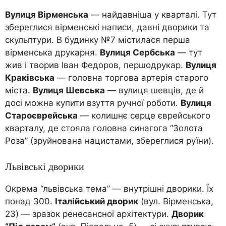
Вулиця Вірменська
— найдавніша у кварталі. Тут
збереглися вірменські написи, давні дворики та
скульптури. В будинку №7 містилася перша
вірменська друкарня.
Вулиця Сербська
— тут
жив і творив Іван Федоров, першодрукар.
Вулиця
Краківська
— головна торгова артерія старого
міста.
Вулиця Шевська
— вулиця шевців, де й
досі можна купити взуття ручної роботи.
Вулиця
Староєврейська
— колишнє серце єврейського
кварталу, де стояла головна синагога “Золота
Роза” (зруйнована нацистами, збереглися руїни).
Львівські дворики
Окрема “львівська тема” — внутрішні дворики. Їх
понад 300.
Італійський дворик
(вул. Вірменська,
23) — зразок ренесансної архітектури.
Дворик