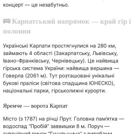
концерт — це незабутньо.
🚌 Карпатський напрямок — край гір і
полонин
Українські Карпати простягнулися на 280 км,
займають 4 області (Закарпатську, Львівську,
Івано-Франківську, Чернівецьку). Це найвища
гірська система України: найвища вершина —
Говерла (2061 м). Тут розташовані унікальні
букові праліси (світова спадщина ЮНЕСКО),
національні парки, гірськолижні курорти.
Яремче — ворота Карпат
Місто (з 1787) на річці Прут. Головна пам’ятка —
водоспад “Пробій” заввишки 8 м. Поруч —
сувенірний ринок “Гуцульщина” з виробами