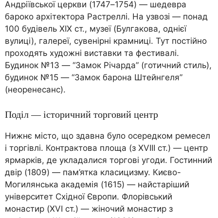
Андріївської церкви (1747–1754) — шедевра
бароко архітектора Растреллі. На узвозі — понад
100 будівель XIX ст., музеї (Булгакова, однієї
вулиці), галереї, сувенірні крамниці. Тут постійно
проходять художні виставки та фестивалі.
Будинок №13 — “Замок Річарда” (готичний стиль),
будинок №15 — “Замок барона Штейнгеля”
(неоренесанс).
Поділ — історичний торговий центр
Нижнє місто, що здавна було осередком ремесел
і торгівлі. Контрактова площа (з XVIII ст.) — центр
ярмарків, де укладалися торгові угоди. Гостинний
двір (1809) — пам’ятка класицизму. Києво-
Могилянська академія (1615) — найстаріший
університет Східної Європи. Флорівський
монастир (XVI ст.) — жіночий монастир з