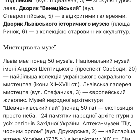
“Під левом”
(вул. Підвальна, 5) — зі скульптурою
лева.
Дворик “Венеційський”
(вул.
Ставропігійська, 5) — з відкритими галереями.
Дворик Львівського історичного музею
(площа
Ринок, 6) — з колекцією старовинних скульптур.
Мистецтво та музеї
Львів має понад 50 музеїв. Національний музей
імені Андрея Шептицького (проспект Свободи, 20)
— найбільша колекція українського сакрального
мистецтва (ікони XII–XVIII ст.). Львівська галерея
мистецтв (вул. Стефаника, 3) — європейський
живопис. Музей народної архітектури
“Шевченківський гай” (понад 50 га) — експозиція
просто неба: 124 пам’ятки народної архітектури з
усіх регіонів Західної України. Аптека-музей “Під
чорним орлом” (вул. Друкарська, 2) — найстаріша
аптека України (1735 р.) з інтер’єрами XIX ст. Дім