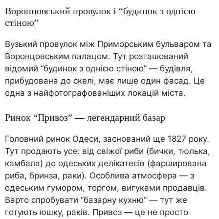
Воронцовський провулок і “будинок з однією
стіною”
Вузький провулок між Приморським бульваром та
Воронцовським палацом. Тут розташований
відомий “будинок з однією стіною” — будівля,
прибудована до скелі, має лише один фасад. Це
одна з найфотографованіших локацій міста.
Ринок “Привоз” — легендарний базар
Головний ринок Одеси, заснований ще 1827 року.
Тут продають усе: від свіжої риби (бички, тюлька,
камбала) до одеських делікатесів (фарширована
риба, бринза, раки). Особлива атмосфера — з
одеським гумором, торгом, вигуками продавців.
Варто спробувати “базарну кухню” — тут же
готують юшку, раків. Привоз — це не просто