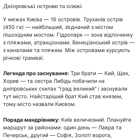
Дніпровські острови та пляжі
У межах Києва — 16 островів. Труханів острів
(450 га) — найбільший, з’єднаний з містом
пішохідним мостом. Гідропарк — зона відпочинку
з пляжами, атракціонами. Венеціанський острів —
з каналами та пляжем. Між островами курсують
річкові трамваї.
Легенда про заснування:
Три брати — Кий, Щек,
Хорив — та сестра Либідь побачили на
дніпровських схилах “град великий” і заснували
тут місто. Найстаріший брат Кий став князем,
тому місто назвали Києвом.
Порада мандрівнику:
Київ величезний. Плануйте
маршрут за районами: один день — Лавра та
Печерськ, другий — Софія, Золоті ворота,