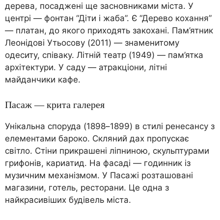
дерева, посаджені ще засновниками міста. У
центрі — фонтан “Діти і жаба”. Є “Дерево кохання”
— платан, до якого приходять закохані. Пам’ятник
Леонідові Утьосову (2011) — знаменитому
одеситу, співаку. Літній театр (1949) — пам’ятка
архітектури. У саду — атракціони, літні
майданчики кафе.
Пасаж — крита галерея
Унікальна споруда (1898–1899) в стилі ренесансу з
елементами бароко. Скляний дах пропускає
світло. Стіни прикрашені ліпниною, скульптурами
грифонів, кариатид. На фасаді — годинник із
музичним механізмом. У Пасажі розташовані
магазини, готель, ресторани. Це одна з
найкрасивіших будівель міста.