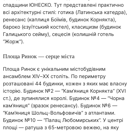
спадщини ЮНЕСКО. Тут представлені практично
всі архітектурні стилі: готика (Латинська катедра),
ренесанс (каплиця Боїмів, будинок Корнякта),
бароко (єзуїтський костел), класицизм (будинок
Галицького сейму), сецесія (колишній готель
“Жорж”).
Площа Ринок — серце міста
Площа Ринок є унікальним містобудівним
ансамблем XIV–XX століть. По периметру
розташовані 44 будинки, кожен з яких має власну
історію. Будинок №2 — “Кам’яниця Корнякта” (XVI
ст.), де зупинялися королі. Будинок №4 — “Чорна
кам’яниця” (зразок ренесансу). Будинок №6 —
“Кам’яниця Шольц-Вольфовичів” з атлантами.
Будинок №10 — “Палац Любомирських”. У центрі
площі — ратуша з 65-метровою вежею, на яку