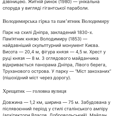
дзвіницею. Житній ринок (1980) — унікальна
споруда у вигляді гігантської параболи.
Володимирська гірка та пам’ятник Володимиру
Парк на схилі Дніпра, закладений 1830-х.
Пам’ятник князю Володимиру (1853) —
найдавніший скульптурний монумент Києва.
Висота — 20,4 м, фігура князя — 4,5 м. Хрест у
руці князя — 8 м. З оглядового майданчика
відкривається панорама Дніпра, Лівого берега,
Труханового острова. У парку — “Міст закоханих”
(пішохідний міст через дорогу).
Хрещатик — головна вулиця
Довжина — 1,2 км, ширина — 75 м. Забудована у
післявоєнний період у стилі сталінського ампіру
(архітектори Власов, Добровольський). Майдан