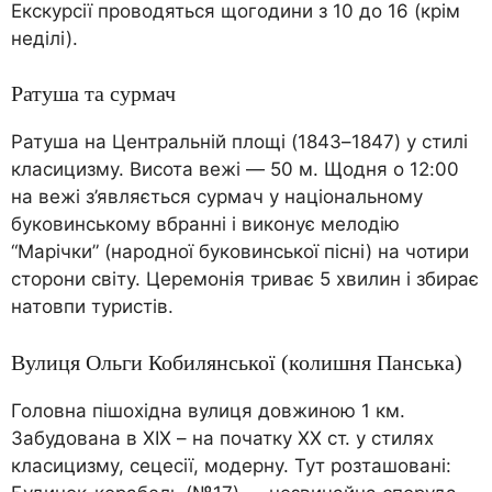
Екскурсії проводяться щогодини з 10 до 16 (крім
неділі).
Ратуша та сурмач
Ратуша на Центральній площі (1843–1847) у стилі
класицизму. Висота вежі — 50 м. Щодня о 12:00
на вежі з’являється сурмач у національному
буковинському вбранні і виконує мелодію
“Марічки” (народної буковинської пісні) на чотири
сторони світу. Церемонія триває 5 хвилин і збирає
натовпи туристів.
Вулиця Ольги Кобилянської (колишня Панська)
Головна пішохідна вулиця довжиною 1 км.
Забудована в XIX – на початку XX ст. у стилях
класицизму, сецесії, модерну. Тут розташовані: