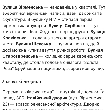
Вулиця Вірменська
— найдавніша у кварталі. Тут
збереглися вірменські написи, давні дворики та
скульптури. В будинку №7 містилася перша
вірменська друкарня.
Вулиця Сербська
— тут
жив і творив Іван Федоров, першодрукар.
Вулиця
Краківська
— головна торгова артерія старого
міста.
Вулиця Шевська
— вулиця шевців, де й
досі можна купити взуття ручної роботи.
Вулиця
Староєврейська
— колишнє серце єврейського
кварталу, де стояла головна синагога “Золота
Роза” (зруйнована нацистами, збереглися руїни).
Львівські дворики
Окрема “львівська тема” — внутрішні дворики. Їх
понад 300.
Італійський дворик
(вул. Вірменська,
23) — зразок ренесансної архітектури.
Дворик