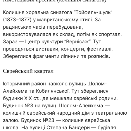
Колишня хоральна синагога “Тойфель-шуль”
(1873–1877) у мавританському стилі. За
радянських часів перебудована,
використовувалася як склад, потім як спортзал.
Зараз — Центр культури “Вернісаж”. Тут
проводяться виставки, концерти, фестивалі.
Збереглися фрагменти ліпнини та розписів.
Єврейський квартал
Історичний район навколо вулиць Шолом-
Алейхема та Кобилянської. Тут збереглися
будинки XIX ст., де мешкали єврейські родини.
Будинок №3 на вулиці Шолом-Алейхема —
колишній єврейський народний дім з театральною
залою. Будинок №23 — колишня єврейська
школа. На вулиці Степана Бандери — будівля