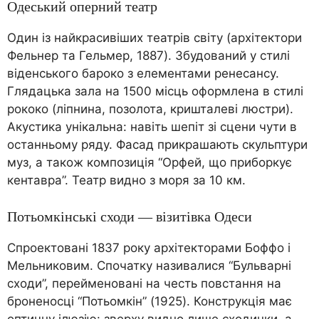
Одеський оперний театр
Один із найкрасивіших театрів світу (архітектори
Фельнер та Гельмер, 1887). Збудований у стилі
віденського бароко з елементами ренесансу.
Глядацька зала на 1500 місць оформлена в стилі
рококо (ліпнина, позолота, кришталеві люстри).
Акустика унікальна: навіть шепіт зі сцени чути в
останньому ряду. Фасад прикрашають скульптури
муз, а також композиція “Орфей, що приборкує
кентавра”. Театр видно з моря за 10 км.
Потьомкінські сходи — візитівка Одеси
Спроектовані 1837 року архітекторами Боффо і
Мельниковим. Спочатку називалися “Бульварні
сходи”, перейменовані на честь повстання на
броненосці “Потьомкін” (1925). Конструкція має
оптичну ілюзію: зверху видно лише сходинки, а