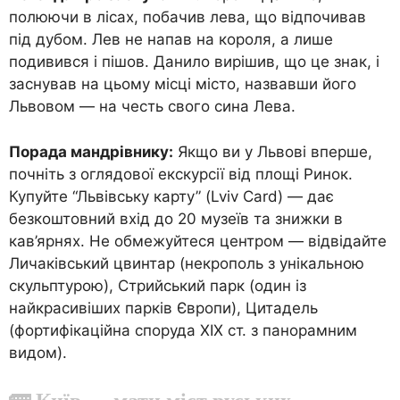
полюючи в лісах, побачив лева, що відпочивав
під дубом. Лев не напав на короля, а лише
подивився і пішов. Данило вирішив, що це знак, і
заснував на цьому місці місто, назвавши його
Львовом — на честь свого сина Лева.
Порада мандрівнику:
Якщо ви у Львові вперше,
почніть з оглядової екскурсії від площі Ринок.
Купуйте “Львівську карту” (Lviv Card) — дає
безкоштовний вхід до 20 музеїв та знижки в
кав’ярнях. Не обмежуйтеся центром — відвідайте
Личаківський цвинтар (некрополь з унікальною
скульптурою), Стрийський парк (один із
найкрасивіших парків Європи), Цитадель
(фортифікаційна споруда XIX ст. з панорамним
видом).