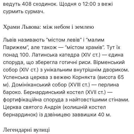
ведуть 408 сходинок. Щодня о 12:00 з вежі
сурмить сурмач.
Храми Львова: між небом і землею
Львів називають “містом левів” і “малим
Парижем”, але також — “містом храмів”. Тут їх
понад 100. Латинська катедра (XIV ст.) — єдина
споруда, що зберегла готичні риси. Вірменський
собор (XIV ст.) з унікальним внутрішнім двориком.
Успенська церква з вежею Корнякта (висота 65
м). Домініканський собор (XVIII ст.) — перлина
бароко. Бернардинський костел (XVII ст.) —
фортифікаційна споруда з найтовстішими стінами.
Церква святого Андрія (колишній костел
бернардинок) із дзвіницею заввишки 40 м.
Легендарні вулиці