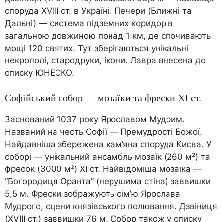
споруда XVIII ст. в Україні. Печери (Ближні та
Дальні) — система підземних коридорів
загальною довжиною понад 1 км, де спочивають
мощі 120 святих. Тут зберігаються унікальні
некрополі, стародруки, ікони. Лавра внесена до
списку ЮНЕСКО.
Софійський собор — мозаїки та фрески XI ст.
Заснований 1037 року Ярославом Мудрим.
Названий на честь Софії — Премудрості Божої.
Найдавніша збережена кам’яна споруда Києва. У
соборі — унікальний ансамбль мозаїк (260 м²) та
фресок (3000 м²) XI ст. Найвідоміша мозаїка —
“Богородиця Оранта” (нерушима стіна) заввишки
5,5 м. Фрески зображують сім’ю Ярослава
Мудрого, сцени князівського полювання. Дзвіниця
(XVIII ст.) заввишки 76 м. Собор також у списку