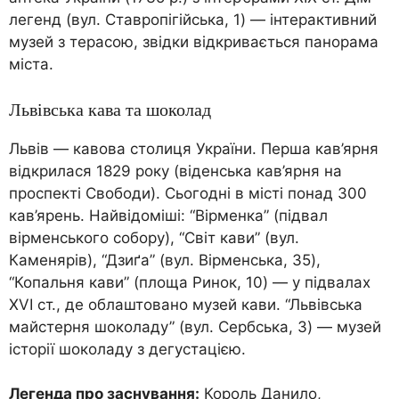
легенд (вул. Ставропігійська, 1) — інтерактивний
музей з терасою, звідки відкривається панорама
міста.
Львівська кава та шоколад
Львів — кавова столиця України. Перша кав’ярня
відкрилася 1829 року (віденська кав’ярня на
проспекті Свободи). Сьогодні в місті понад 300
кав’ярень. Найвідоміші: “Вірменка” (підвал
вірменського собору), “Світ кави” (вул.
Каменярів), “Дзиґа” (вул. Вірменська, 35),
“Копальня кави” (площа Ринок, 10) — у підвалах
XVI ст., де облаштовано музей кави. “Львівська
майстерня шоколаду” (вул. Сербська, 3) — музей
історії шоколаду з дегустацією.
Легенда про заснування:
Король Данило,