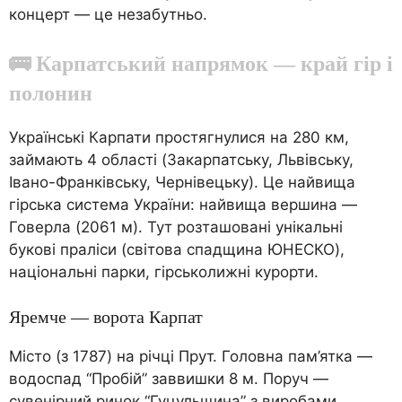
концерт — це незабутньо.
🚌 Карпатський напрямок — край гір і
полонин
Українські Карпати простягнулися на 280 км,
займають 4 області (Закарпатську, Львівську,
Івано-Франківську, Чернівецьку). Це найвища
гірська система України: найвища вершина —
Говерла (2061 м). Тут розташовані унікальні
букові праліси (світова спадщина ЮНЕСКО),
національні парки, гірськолижні курорти.
Яремче — ворота Карпат
Місто (з 1787) на річці Прут. Головна пам’ятка —
водоспад “Пробій” заввишки 8 м. Поруч —
сувенірний ринок “Гуцульщина” з виробами