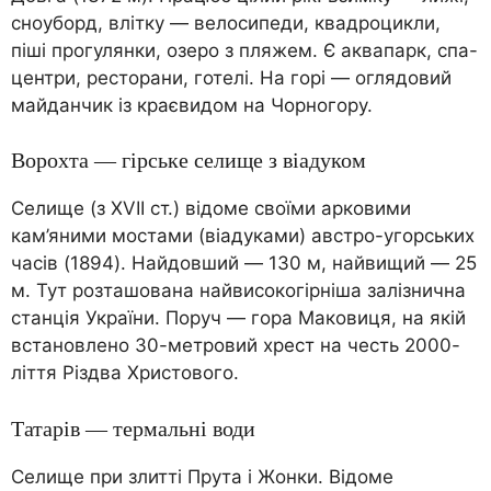
сноуборд, влітку — велосипеди, квадроцикли,
піші прогулянки, озеро з пляжем. Є аквапарк, спа-
центри, ресторани, готелі. На горі — оглядовий
майданчик із краєвидом на Чорногору.
Ворохта — гірське селище з віадуком
Селище (з XVII ст.) відоме своїми арковими
кам’яними мостами (віадуками) австро-угорських
часів (1894). Найдовший — 130 м, найвищий — 25
м. Тут розташована найвисокогірніша залізнична
станція України. Поруч — гора Маковиця, на якій
встановлено 30-метровий хрест на честь 2000-
ліття Різдва Христового.
Татарів — термальні води
Селище при злитті Прута і Жонки. Відоме