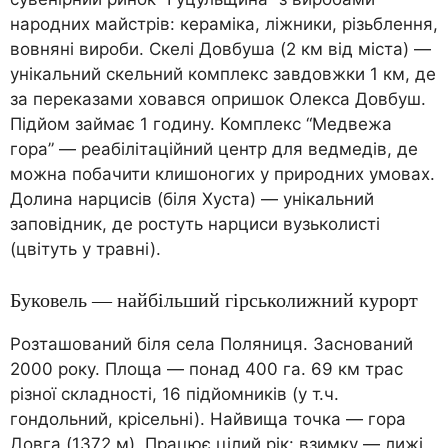
народних майстрів: кераміка, ліжники, різьблення,
вовняні вироби. Скелі Довбуша (2 км від міста) —
унікальний скельний комплекс завдовжки 1 км, де
за переказами ховався опришок Олекса Довбуш.
Підйом займає 1 годину. Комплекс “Медвежа
гора” — реабілітаційний центр для ведмедів, де
можна побачити клишоногих у природних умовах.
Долина нарцисів (біля Хуста) — унікальний
заповідник, де ростуть нарциси вузьколисті
(цвітуть у травні).
Буковель — найбільший гірськолижний курорт
Розташований біля села Поляниця. Заснований
2000 року. Площа — понад 400 га. 69 км трас
різної складності, 16 підйомників (у т.ч.
гондольний, крісельні). Найвища точка — гора
Довга (1372 м). Працює цілий рік: взимку — лижі,