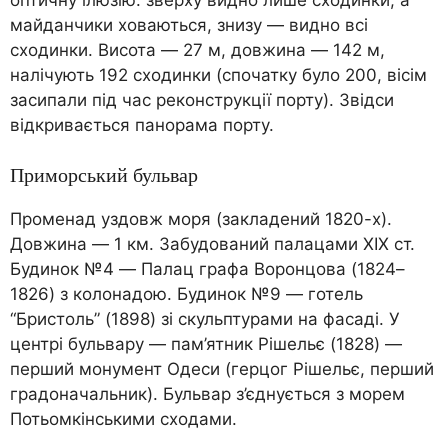
майданчики ховаються, знизу — видно всі
сходинки. Висота — 27 м, довжина — 142 м,
налічують 192 сходинки (спочатку було 200, вісім
засипали під час реконструкції порту). Звідси
відкривається панорама порту.
Приморський бульвар
Променад уздовж моря (закладений 1820-х).
Довжина — 1 км. Забудований палацами XIX ст.
Будинок №4 — Палац графа Воронцова (1824–
1826) з колонадою. Будинок №9 — готель
“Бристоль” (1898) зі скульптурами на фасаді. У
центрі бульвару — пам’ятник Рішельє (1828) —
перший монумент Одеси (герцог Рішельє, перший
градоначальник). Бульвар з’єднується з морем
Потьомкінськими сходами.