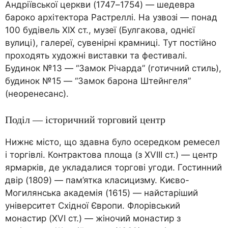
Андріївської церкви (1747–1754) — шедевра
бароко архітектора Растреллі. На узвозі — понад
100 будівель XIX ст., музеї (Булгакова, однієї
вулиці), галереї, сувенірні крамниці. Тут постійно
проходять художні виставки та фестивалі.
Будинок №13 — “Замок Річарда” (готичний стиль),
будинок №15 — “Замок барона Штейнгеля”
(неоренесанс).
Поділ — історичний торговий центр
Нижнє місто, що здавна було осередком ремесел
і торгівлі. Контрактова площа (з XVIII ст.) — центр
ярмарків, де укладалися торгові угоди. Гостинний
двір (1809) — пам’ятка класицизму. Києво-
Могилянська академія (1615) — найстаріший
університет Східної Європи. Флорівський
монастир (XVI ст.) — жіночий монастир з