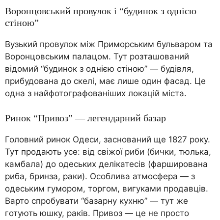
Воронцовський провулок і “будинок з однією
стіною”
Вузький провулок між Приморським бульваром та
Воронцовським палацом. Тут розташований
відомий “будинок з однією стіною” — будівля,
прибудована до скелі, має лише один фасад. Це
одна з найфотографованіших локацій міста.
Ринок “Привоз” — легендарний базар
Головний ринок Одеси, заснований ще 1827 року.
Тут продають усе: від свіжої риби (бички, тюлька,
камбала) до одеських делікатесів (фарширована
риба, бринза, раки). Особлива атмосфера — з
одеським гумором, торгом, вигуками продавців.
Варто спробувати “базарну кухню” — тут же
готують юшку, раків. Привоз — це не просто