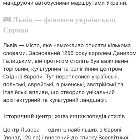
мандруючи автобусними маршрутами України.
🚌 Львів — феномен української
Європи
Львів — місто, яке неможливо описати кількома
словами. Заснований 1256 року королем Данилом
Галицьким, він протягом століть був важливим
торговим, культурним та релігійним центром
Східної Європи. Тут переплелися українські,
польські, єврейські, вірменські, австрійські та
італійські впливи, що створило унікальний
архітектурний та культурний ландшафт.
Історичний центр: жива енциклопедія стилів
Центр Львова — один із найбільших в Європі
(понад 120 га) і внесений до списку Всесвітньої