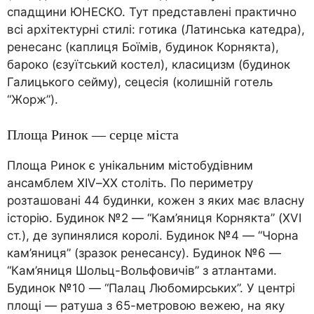
спадщини ЮНЕСКО. Тут представлені практично
всі архітектурні стилі: готика (Латинська катедра),
ренесанс (каплиця Боїмів, будинок Корнякта),
бароко (єзуїтський костел), класицизм (будинок
Галицького сейму), сецесія (колишній готель
“Жорж”).
Площа Ринок — серце міста
Площа Ринок є унікальним містобудівним
ансамблем XIV–XX століть. По периметру
розташовані 44 будинки, кожен з яких має власну
історію. Будинок №2 — “Кам’яниця Корнякта” (XVI
ст.), де зупинялися королі. Будинок №4 — “Чорна
кам’яниця” (зразок ренесансу). Будинок №6 —
“Кам’яниця Шольц-Вольфовичів” з атлантами.
Будинок №10 — “Палац Любомирських”. У центрі
площі — ратуша з 65-метровою вежею, на яку