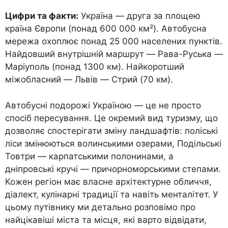
Цифри та факти:
Україна — друга за площею
країна Європи (понад 600 000 км²). Автобусна
мережа охоплює понад 25 000 населених пунктів.
Найдовший внутрішній маршрут — Рава-Руська —
Маріуполь (понад 1300 км). Найкоротший
міжобласний — Львів — Стрий (70 км).
Автобусні подорожі Україною — це не просто
спосіб пересування. Це окремий вид туризму, що
дозволяє спостерігати зміну ландшафтів: поліські
ліси змінюються волинськими озерами, Подільські
Товтри — карпатськими полонинами, а
дніпровські кручі — причорноморськими степами.
Кожен регіон має власне архітектурне обличчя,
діалект, кулінарні традиції та навіть менталітет. У
цьому путівнику ми детально розповімо про
найцікавіші міста та місця, які варто відвідати,