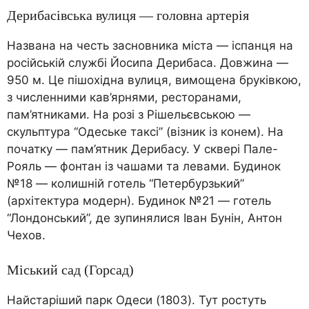
Дерибасівська вулиця — головна артерія
Названа на честь засновника міста — іспанця на
російській службі Йосипа Дерибаса. Довжина —
950 м. Це пішохідна вулиця, вимощена бруківкою,
з численними кав’ярнями, ресторанами,
пам’ятниками. На розі з Рішельєвською —
скульптура “Одеське таксі” (візник із конем). На
початку — пам’ятник Дерибасу. У сквері Пале-
Рояль — фонтан із чашами та левами. Будинок
№18 — колишній готель “Петербурзький”
(архітектура модерн). Будинок №21 — готель
“Лондонський”, де зупинялися Іван Бунін, Антон
Чехов.
Міський сад (Горсад)
Найстаріший парк Одеси (1803). Тут ростуть