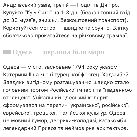
Андріївський узвіз, третій — Поділ та Дніпро.
Купуйте “Kyiv Card” на 1–3 дні (безкоштовний вхід
до 30 музеїв, знижки, безкоштовний транспорт).
Користуйтеся метро — швидко та зручно. Влітку
обов’язково прокатайтеся на річковому трамваї.
🚌 Одеса — перлина біля моря
Одеса — місто, засноване 1794 року указом
Катерини II на місці турецької фортеці Хаджибей.
Завдяки вигідному розташуванню швидко стало
головним портом Російської імперії та “південною
столицею”. Унікальний одеський колорит
сформувався на перетині української, російської,
єврейської, грецької, італійської культур. Одеса —
це мовний гумор, дворики-колодязі, катакомби,
легендарний Привоз та неймовірна архітектура.