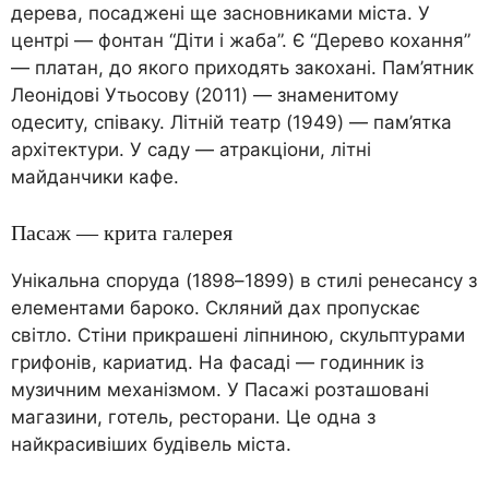
дерева, посаджені ще засновниками міста. У
центрі — фонтан “Діти і жаба”. Є “Дерево кохання”
— платан, до якого приходять закохані. Пам’ятник
Леонідові Утьосову (2011) — знаменитому
одеситу, співаку. Літній театр (1949) — пам’ятка
архітектури. У саду — атракціони, літні
майданчики кафе.
Пасаж — крита галерея
Унікальна споруда (1898–1899) в стилі ренесансу з
елементами бароко. Скляний дах пропускає
світло. Стіни прикрашені ліпниною, скульптурами
грифонів, кариатид. На фасаді — годинник із
музичним механізмом. У Пасажі розташовані
магазини, готель, ресторани. Це одна з
найкрасивіших будівель міста.