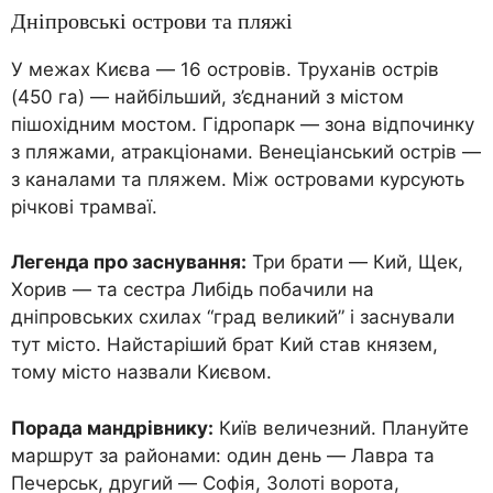
Дніпровські острови та пляжі
У межах Києва — 16 островів. Труханів острів
(450 га) — найбільший, з’єднаний з містом
пішохідним мостом. Гідропарк — зона відпочинку
з пляжами, атракціонами. Венеціанський острів —
з каналами та пляжем. Між островами курсують
річкові трамваї.
Легенда про заснування:
Три брати — Кий, Щек,
Хорив — та сестра Либідь побачили на
дніпровських схилах “град великий” і заснували
тут місто. Найстаріший брат Кий став князем,
тому місто назвали Києвом.
Порада мандрівнику:
Київ величезний. Плануйте
маршрут за районами: один день — Лавра та
Печерськ, другий — Софія, Золоті ворота,