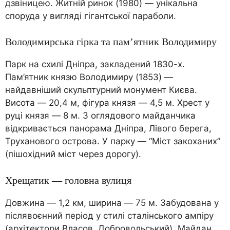
дзвіницею. Житній ринок (1980) — унікальна
споруда у вигляді гігантської параболи.
Володимирська гірка та пам’ятник Володимиру
Парк на схилі Дніпра, закладений 1830-х.
Пам’ятник князю Володимиру (1853) —
найдавніший скульптурний монумент Києва.
Висота — 20,4 м, фігура князя — 4,5 м. Хрест у
руці князя — 8 м. З оглядового майданчика
відкривається панорама Дніпра, Лівого берега,
Труханового острова. У парку — “Міст закоханих”
(пішохідний міст через дорогу).
Хрещатик — головна вулиця
Довжина — 1,2 км, ширина — 75 м. Забудована у
післявоєнний період у стилі сталінського ампіру
(архітектори Власов, Добровольський). Майдан