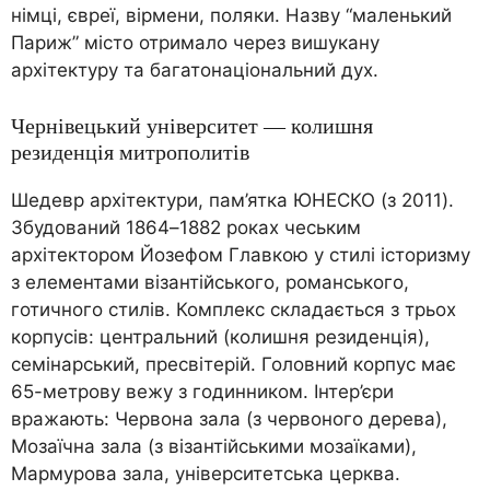
німці, євреї, вірмени, поляки. Назву “маленький
Париж” місто отримало через вишукану
архітектуру та багатонаціональний дух.
Чернівецький університет — колишня
резиденція митрополитів
Шедевр архітектури, пам’ятка ЮНЕСКО (з 2011).
Збудований 1864–1882 роках чеським
архітектором Йозефом Главкою у стилі історизму
з елементами візантійського, романського,
готичного стилів. Комплекс складається з трьох
корпусів: центральний (колишня резиденція),
семінарський, пресвітерій. Головний корпус має
65-метрову вежу з годинником. Інтер’єри
вражають: Червона зала (з червоного дерева),
Мозаїчна зала (з візантійськими мозаїками),
Мармурова зала, університетська церква.