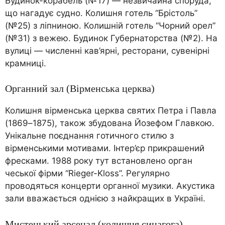
Будинок-корабель (№17) — незвичайна споруда,
що нагадує судно. Колишня готель “Брістоль”
(№25) з ліпниною. Колишній готель “Чорний орел”
(№31) з вежею. Будинок Губернаторства (№2). На
вулиці — численні кав’ярні, ресторани, сувенірні
крамниці.
Органний зал (Вірменська церква)
Колишня вірменська церква святих Петра і Павла
(1869–1875), також збудована Йозефом Главкою.
Унікальне поєднання готичного стилю з
вірменськими мотивами. Інтер’єр прикрашений
фресками. 1988 року тут встановлено орган
чеської фірми “Rieger-Kloss”. Регулярно
проводяться концерти органної музики. Акустика
зали вважається однією з найкращих в Україні.
Мистецький арсенал (колишня синагога)