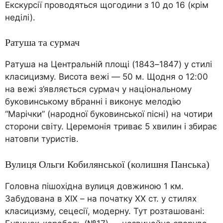
Екскурсії проводяться щогодини з 10 до 16 (крім
неділі).
Ратуша та сурмач
Ратуша на Центральній площі (1843–1847) у стилі
класицизму. Висота вежі — 50 м. Щодня о 12:00
на вежі з’являється сурмач у національному
буковинському вбранні і виконує мелодію
“Марічки” (народної буковинської пісні) на чотири
сторони світу. Церемонія триває 5 хвилин і збирає
натовпи туристів.
Вулиця Ольги Кобилянської (колишня Панська)
Головна пішохідна вулиця довжиною 1 км.
Забудована в XIX – на початку XX ст. у стилях
класицизму, сецесії, модерну. Тут розташовані: