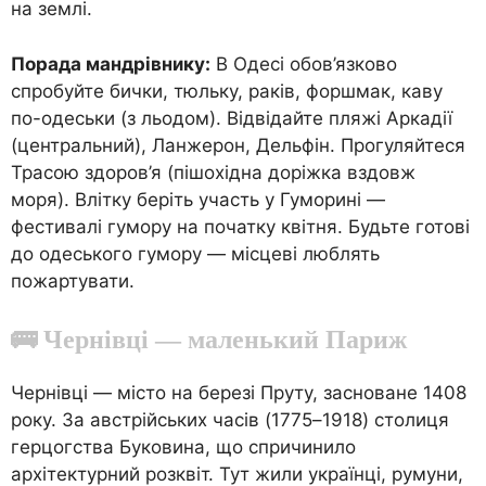
на землі.
Порада мандрівнику:
В Одесі обов’язково
спробуйте бички, тюльку, раків, форшмак, каву
по-одеськи (з льодом). Відвідайте пляжі Аркадії
(центральний), Ланжерон, Дельфін. Прогуляйтеся
Трасою здоров’я (пішохідна доріжка вздовж
моря). Влітку беріть участь у Гуморині —
фестивалі гумору на початку квітня. Будьте готові
до одеського гумору — місцеві люблять
пожартувати.
🚌 Чернівці — маленький Париж
Чернівці — місто на березі Пруту, засноване 1408
року. За австрійських часів (1775–1918) столиця
герцогства Буковина, що спричинило
архітектурний розквіт. Тут жили українці, румуни,