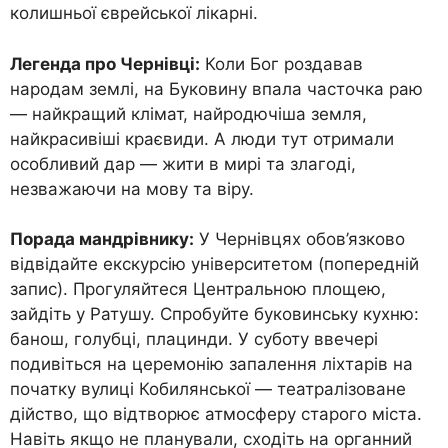
колишньої єврейської лікарні.
Легенда про Чернівці:
Коли Бог роздавав
народам землі, на Буковину впала часточка раю
— найкращий клімат, найродючіша земля,
найкрасивіші краєвиди. А люди тут отримали
особливий дар — жити в мирі та злагоді,
незважаючи на мову та віру.
Порада мандрівнику:
У Чернівцях обов’язково
відвідайте екскурсію університетом (попередній
запис). Прогуляйтеся Центральною площею,
зайдіть у Ратушу. Спробуйте буковинську кухню:
банош, голубці, плацинди. У суботу ввечері
подивіться на церемонію запалення ліхтарів на
початку вулиці Кобилянської — театралізоване
дійство, що відтворює атмосферу старого міста.
Навіть якщо не планували, сходіть на органний