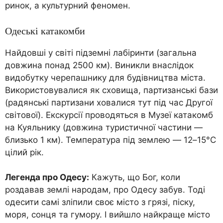
ринок, а культурний феномен.
Одеські катакомби
Найдовші у світі підземні лабіринти (загальна
довжина понад 2500 км). Виникли внаслідок
видобутку черепашнику для будівництва міста.
Використовувалися як сховища, партизанські бази
(радянські партизани ховалися тут під час Другої
світової). Екскурсії проводяться в Музеї катакомб
на Куяльнику (довжина туристичної частини —
близько 1 км). Температура під землею — 12–15°C
цілий рік.
Легенда про Одесу:
Кажуть, що Бог, коли
роздавав землі народам, про Одесу забув. Тоді
одесити самі зліпили своє місто з грязі, піску,
моря, сонця та гумору. І вийшло найкраще місто