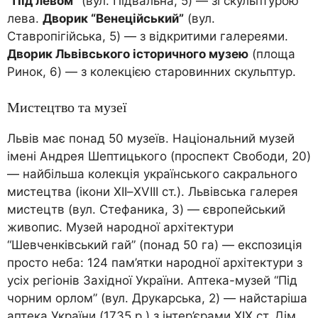
“Під левом”
(вул. Підвальна, 5) — зі скульптурою
лева.
Дворик “Венеційський”
(вул.
Ставропігійська, 5) — з відкритими галереями.
Дворик Львівського історичного музею
(площа
Ринок, 6) — з колекцією старовинних скульптур.
Мистецтво та музеї
Львів має понад 50 музеїв. Національний музей
імені Андрея Шептицького (проспект Свободи, 20)
— найбільша колекція українського сакрального
мистецтва (ікони XII–XVIII ст.). Львівська галерея
мистецтв (вул. Стефаника, 3) — європейський
живопис. Музей народної архітектури
“Шевченківський гай” (понад 50 га) — експозиція
просто неба: 124 пам’ятки народної архітектури з
усіх регіонів Західної України. Аптека-музей “Під
чорним орлом” (вул. Друкарська, 2) — найстаріша
аптека України (1735 р.) з інтер’єрами XIX ст. Дім