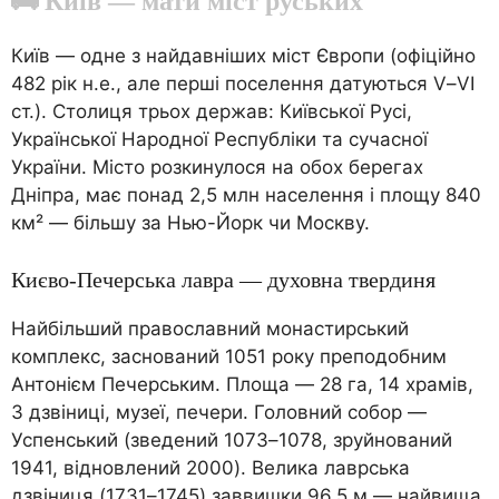
🚌 Київ — мати міст руських
Київ — одне з найдавніших міст Європи (офіційно
482 рік н.е., але перші поселення датуються V–VI
ст.). Столиця трьох держав: Київської Русі,
Української Народної Республіки та сучасної
України. Місто розкинулося на обох берегах
Дніпра, має понад 2,5 млн населення і площу 840
км² — більшу за Нью-Йорк чи Москву.
Києво-Печерська лавра — духовна твердиня
Найбільший православний монастирський
комплекс, заснований 1051 року преподобним
Антонієм Печерським. Площа — 28 га, 14 храмів,
3 дзвіниці, музеї, печери. Головний собор —
Успенський (зведений 1073–1078, зруйнований
1941, відновлений 2000). Велика лаврська
дзвіниця (1731–1745) заввишки 96,5 м — найвища