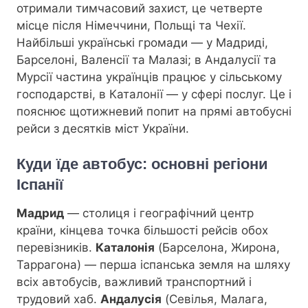
отримали тимчасовий захист, це четверте
місце після Німеччини, Польщі та Чехії.
Найбільші українські громади — у Мадриді,
Барселоні, Валенсії та Малазі; в Андалусії та
Мурсії частина українців працює у сільському
господарстві, в Каталонії — у сфері послуг. Це і
пояснює щотижневий попит на прямі автобусні
рейси з десятків міст України.
Куди їде автобус: основні регіони
Іспанії
Мадрид
— столиця і географічний центр
країни, кінцева точка більшості рейсів обох
перевізників.
Каталонія
(Барселона, Жирона,
Таррагона) — перша іспанська земля на шляху
всіх автобусів, важливий транспортний і
трудовий хаб.
Андалусія
(Севілья, Малага,