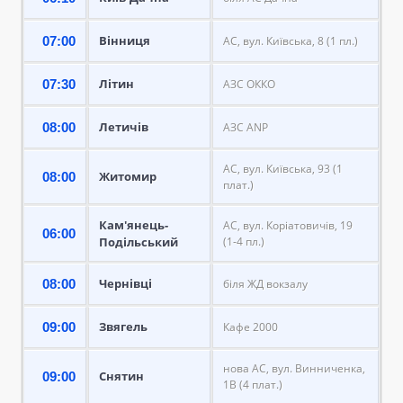
Вінниця
07:00
АС, вул. Київська, 8 (1 пл.)
Літин
07:30
АЗС ОККО
Летичів
08:00
АЗС ANP
АС, вул. Київська, 93 (1
Житомир
08:00
плат.)
Кам'янець-
АС, вул. Коріатовичів, 19
06:00
Подільський
(1-4 пл.)
Чернівці
08:00
біля ЖД вокзалу
Звягель
09:00
Кафе 2000
нова АС, вул. Винниченка,
Снятин
09:00
1В (4 плат.)