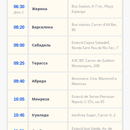
Bus Station, 6-7 пл., Plaça
06:30
Жерона
Espanya
День 3
Bus station, Carrer d'Alí Bei,
Барселона
08:20
80
Estació Cepsa Sabadell,
Сабадель
09:00
Ronda Sant Pau de Riu Sec, 7
АЗС BP, Carrer de Guillem
Терасса
09:25
Muntanyans, 208
Benzinera, Ctra. Martorell a
Абрера
09:40
Manresa
Estació de Servei Petrocat-
Манреза
10:05
Repsol, C-37z, км 95
Ігуалада
10:45
bonÀrea Super, Carrer A, 2
Estació bus Lleida, Av. de