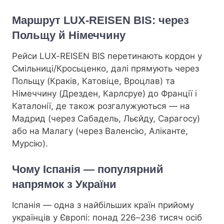
Маршрут LUX-REISEN BIS: через
Польщу й Німеччину
Рейси LUX-REISEN BIS перетинають кордон у
Смільниці/Кросьценко, далі прямують через
Польщу (Краків, Катовіце, Вроцлав) та
Німеччину (Дрезден, Карлсруе) до Франції і
Каталонії, де також розгалужуються — на
Мадрид (через Сабадель, Льєйду, Сарагосу)
або на Малагу (через Валенсію, Аліканте,
Мурсію).
Чому Іспанія — популярний
напрямок з України
Іспанія — одна з найбільших країн прийому
українців у Європі: понад 226–236 тисяч осіб