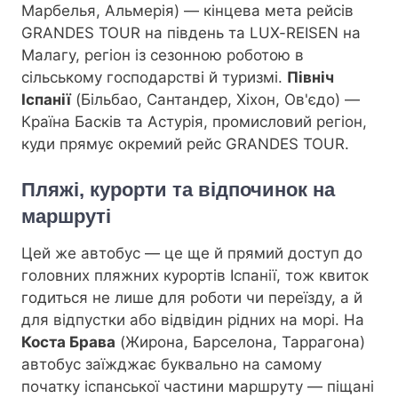
Марбелья, Альмерія) — кінцева мета рейсів
GRANDES TOUR на південь та LUX-REISEN на
Малагу, регіон із сезонною роботою в
сільському господарстві й туризмі.
Північ
Іспанії
(Більбао, Сантандер, Хіхон, Ов'єдо) —
Країна Басків та Астурія, промисловий регіон,
куди прямує окремий рейс GRANDES TOUR.
Пляжі, курорти та відпочинок на
маршруті
Цей же автобус — це ще й прямий доступ до
головних пляжних курортів Іспанії, тож квиток
годиться не лише для роботи чи переїзду, а й
для відпустки або відвідин рідних на морі. На
Костa Брава
(Жирона, Барселона, Таррагона)
автобус заїжджає буквально на самому
початку іспанської частини маршруту — піщані