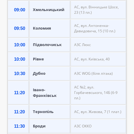
АС, вул. Вінницьке Шосе,
Хмельницький
09:00
23 (13 пл.)
АС, вул. Антоненка-
Коломия
09:50
Давидовича, 15 (10 пл.)
Підволочиськ
10:00
АЗС Люкс
Рівне
10:00
АС, вул. Київська, 40
Дубно
10:30
АЗС WOG (біля літака)
АС №2, вул.
Івано-
11:20
Горбачевського, 14Б (6-9
Франківськ
пл.)
Тернопіль
11:20
АС, вул. Живова, 7 (1 плат.)
Броди
11:30
АЗС ОККО