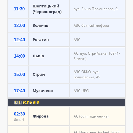
Шептицький
11:30
вул. Бічна Промислова, 9
(Червоноград)
Золочів
12:00
АЗС біля світлофора
Рогатин
12:40
АЗС
АС, вул. Стрийська, 109 (1-
Львів
14:00
3 плат.)
АЗС OKKO, вул.
Стрий
15:00
Болехівська, 49
Мукачево
17:40
АЗС UPG
🇪🇸 ІСПАНІЯ
02:30
Жирона
АС (біля годинника)
День 4
АС Норд, вул. Ал Бей, 80 (8