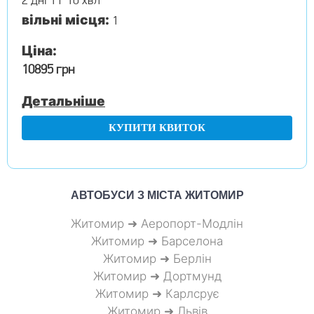
2 дні 1 г 10 хвл
вільні місця:
1
Ціна:
10895 грн
Детальніше
КУПИТИ КВИТОК
АВТОБУСИ З МІСТА
ЖИТОМИР
Житомир ➜ Аеропорт-Модлін
Житомир ➜ Барселона
Житомир ➜ Берлін
Житомир ➜ Дортмунд
Житомир ➜ Карлсрує
Житомир ➜ Львів