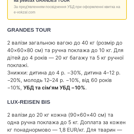
на рейсах GRANDES TOUR
За пред'явленням посвідчення УБД при оформленні квитка на
e-vokzal.com
GRANDES TOUR
2 валізи загальною вагою до 40 кг (розмір до
40×60×80 см) та ручна поклажа до 10 кг. Для
дітей до 4 років — 20 кг багажу та 5 кг ручної
поклажі.
Знижки: дитина до 4 р. −30%, дитина 4–12 р.
−20%, молодь 12–24 р. −10%, від 60 років
−10%,
УБД та сім'ям УБД −10%
.
LUX-REISEN BIS
2 валізи до 20 кг кожна (90×60×40 см) та
одна ручна поклажа до 5 кг. Доплата за кожен
кг понаднормово — 1,8 EUR/кг. Для тварин —