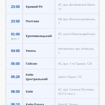
АС, вул. Дніпровське Шосе,
Кривий Ріг
23:00
1а
АВ, вул. Великотирнівська,
Полтава
23:50
7
АС, шосе Олександрійське,
01:00
Кропивницький
1
День 2
Автовокзал, вул. Київська,
Умань
04:00
1
Гайсин
05:00
АС, вул. 1-го Травня, 129
Київ-
05:20
просп. Науки, 1/2
Центральний
АС, вул. Симона Петлюри,
Київ
06:00
32 (12 плат.)
Київ-Дачна
06:10
біля АС Дачна