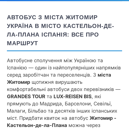
АВТОБУС З МІСТА ЖИТОМИР
УКРАЇНА В МІСТО КАСТЕЛЬОН-ДЕ-
ЛА-ПЛАНА ІСПАНІЯ: ВСЕ ПРО
МАРШРУТ
Автобусне сполучення між Україною та
Іспанією — один із найпопулярніших напрямків
серед заробітчан та переселенців. З
міста
Житомир
щотижня вирушають
комфортабельні автобуси двох перевізників —
GRANDES TOUR
та
LUX-REISEN BIS
, які
прямують до Мадрида, Барселони, Севільї,
Малаги, Більбао та десятків інших іспанських
міст. Придбати квиток на автобус
Житомир -
Кастельон-де-ла-Плана
можна через