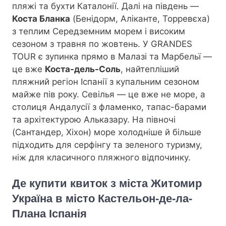
пляжі та бухти Каталонії. Далі на південь —
Коста Бланка
(Бенідорм, Аліканте, Торревєха)
з теплим Середземним морем і високим
сезоном з травня по жовтень. У GRANDES
TOUR є зупинка прямо в Малазі та Марбельї —
це вже
Коста-дель-Соль
, найтепліший
пляжний регіон Іспанії з купальним сезоном
майже пів року. Севілья — це вже не море, а
столиця Андалусії з фламенко, тапас-барами
та архітектурою Альказару. На півночі
(Сантандер, Хіхон) море холодніше й більше
підходить для серфінгу та зеленого туризму,
ніж для класичного пляжного відпочинку.
Де купити квиток з міста Житомир
Україна в місто Кастельон-де-ла-
Плана Іспанія