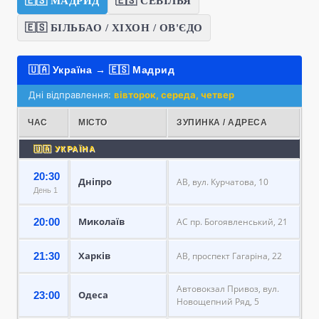
🇪🇸 МАДРИД
🇪🇸 СЕВІЛЬЯ
🇪🇸 БІЛЬБАО / ХІХОН / ОВ'ЄДО
🇺🇦 Україна → 🇪🇸 Мадрид
Дні відправлення:
вівторок, середа, четвер
ЧАС
МІСТО
ЗУПИНКА / АДРЕСА
🇺🇦 УКРАЇНА
20:30
Дніпро
АВ, вул. Курчатова, 10
День 1
Миколаїв
20:00
АС пр. Богоявленський, 21
Харків
21:30
АВ, проспект Гагаріна, 22
Автовокзал Привоз, вул.
Одеса
23:00
Новощепний Ряд, 5