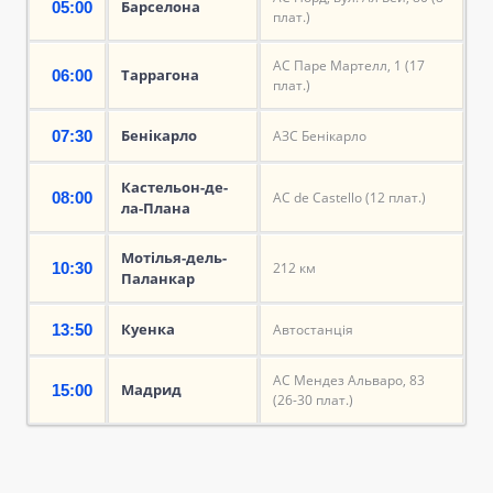
Барселона
05:00
плат.)
АС Паре Мартелл, 1 (17
Таррагона
06:00
плат.)
Бенікарло
07:30
АЗС Бенікарло
Кастельон-де-
08:00
АС de Castello (12 плат.)
ла-Плана
Мотілья-дель-
10:30
212 км
Паланкар
Куенка
13:50
Автостанція
АС Мендез Альваро, 83
Мадрид
15:00
(26-30 плат.)