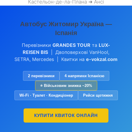
Кастельон-де-ла-Плана ➜ Ансі
Автобус Житомир Україна —
Іспанія
Перевізники
GRANDES TOUR
та
LUX-
REISEN BIS
| Двоповерхові VanHool,
SETRA, Mercedes | Квитки на
e-vokzal.com
2 перевізники
4 напрямки Іспанією
⭐ Військовим знижка −20%
Wi-Fi · Туалет · Кондиціонер
Рейси щотижня
КУПИТИ КВИТОК ОНЛАЙН