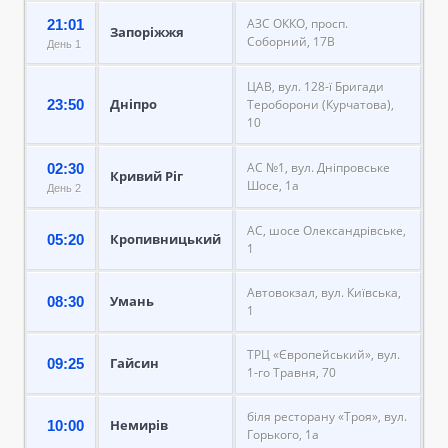
АЗС ОККО, просп.
21:01
Запоріжжя
Соборний, 17В
День 1
ЦАВ, вул. 128-ї Бригади
Дніпро
23:50
Тероборони (Курчатова),
10
АС №1, вул. Дніпровське
02:30
Кривий Ріг
Шосе, 1а
День 2
АС, шосе Олександрівське,
Кропивницький
05:20
1
Автовокзал, вул. Київська,
Умань
08:30
1
ТРЦ «Європейський», вул.
Гайсин
09:25
1-го Травня, 70
біля ресторану «Троя», вул.
Немирів
10:00
Горького, 1а