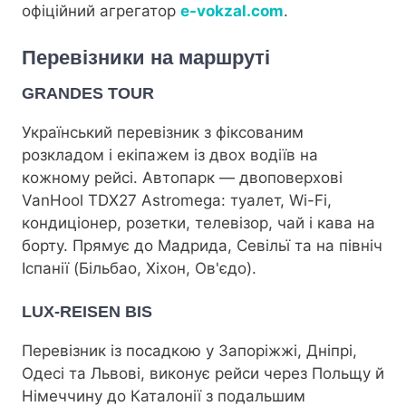
офіційний агрегатор
e-vokzal.com
.
Перевізники на маршруті
GRANDES TOUR
Український перевізник з фіксованим
розкладом і екіпажем із двох водіїв на
кожному рейсі. Автопарк — двоповерхові
VanHool TDX27 Astromega: туалет, Wi-Fi,
кондиціонер, розетки, телевізор, чай і кава на
борту. Прямує до Мадрида, Севільї та на північ
Іспанії (Більбао, Хіхон, Ов'єдо).
LUX-REISEN BIS
Перевізник із посадкою у Запоріжжі, Дніпрі,
Одесі та Львові, виконує рейси через Польщу й
Німеччину до Каталонії з подальшим