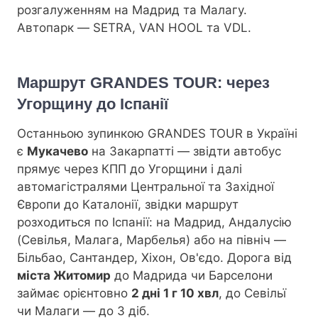
розгалуженням на Мадрид та Малагу.
Автопарк — SETRA, VAN HOOL та VDL.
Маршрут GRANDES TOUR: через
Угорщину до Іспанії
Останньою зупинкою GRANDES TOUR в Україні
є
Мукачево
на Закарпатті — звідти автобус
прямує через КПП до Угорщини і далі
автомагістралями Центральної та Західної
Європи до Каталонії, звідки маршрут
розходиться по Іспанії: на Мадрид, Андалусію
(Севілья, Малага, Марбелья) або на північ —
Більбао, Сантандер, Хіхон, Ов'єдо. Дорога від
міста Житомир
до Мадрида чи Барселони
займає орієнтовно
2 дні 1 г 10 хвл
, до Севільї
чи Малаги — до 3 діб.