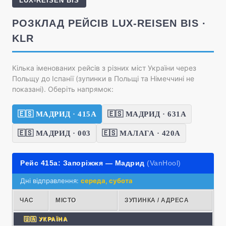
LUX-REISEN BIS
РОЗКЛАД РЕЙСІВ LUX-REISEN BIS ·
KLR
Кілька іменованих рейсів з різних міст України через
Польщу до Іспанії (зупинки в Польщі та Німеччині не
показані). Оберіть напрямок:
🇪🇸 МАДРИД · 415А
🇪🇸 МАДРИД · 631А
🇪🇸 МАДРИД · 003
🇪🇸 МАЛАГА · 420А
Рейс 415а: Запоріжжя — Мадрид
(VanHool)
Дні відправлення:
середа, субота
ЧАС
МІСТО
ЗУПИНКА / АДРЕСА
🇺🇦 УКРАЇНА