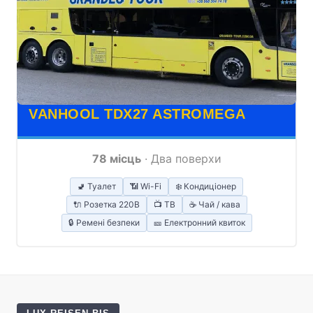
VANHOOL TDX27 ASTROMEGA
78 місць
· Два поверхи
🚽 Туалет
📶 Wi-Fi
❄️ Кондиціонер
🔌 Розетка 220В
📺 ТВ
☕ Чай / кава
🔒 Ремені безпеки
🎫 Електронний квиток