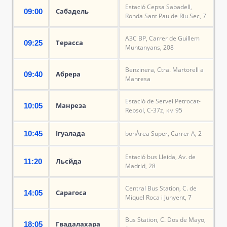
Estació Cepsa Sabadell,
Сабадель
09:00
Ronda Sant Pau de Riu Sec, 7
АЗС BP, Carrer de Guillem
Терасса
09:25
Muntanyans, 208
Benzinera, Ctra. Martorell a
Абрера
09:40
Manresa
Estació de Servei Petrocat-
Манреза
10:05
Repsol, C-37z, км 95
Ігуалада
10:45
bonÀrea Super, Carrer A, 2
Estació bus Lleida, Av. de
Льєйда
11:20
Madrid, 28
Central Bus Station, C. de
Сарагоса
14:05
Miquel Roca i Junyent, 7
Bus Station, C. Dos de Mayo,
Гвадалахара
18:05