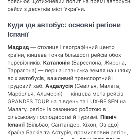
пояснює щотижневий попит на прямі автобусні
рейси з десятків міст України.
Куди їде автобус: основні регіони
Іспанії
Мадрид
— столиця і географічний центр
країни, кінцева точка більшості рейсів обох
перевізників.
Каталонія
(Барселона, Жирона,
Таррагона) — перша іспанська земля на шляху
всіх автобусів, важливий транспортний і
трудовий хаб.
Андалусія
(Севілья, Малага,
Марбелья, Альмерія) — кінцева мета рейсів
GRANDES TOUR на південь та LUX-REISEN на
Малагу, регіон із сезонною роботою в
сільському господарстві й туризмі.
Північ
Іспанії
(Більбао, Сантандер, Хіхон, Ов'єдо) —
Країна Басків та Астурія, промисловий регіон,