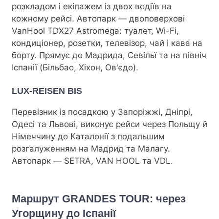
розкладом і екіпажем із двох водіїв на
кожному рейсі. Автопарк — двоповерхові
VanHool TDX27 Astromega: туалет, Wi-Fi,
кондиціонер, розетки, телевізор, чай і кава на
борту. Прямує до Мадрида, Севільї та на північ
Іспанії (Більбао, Хіхон, Ов'єдо).
LUX-REISEN BIS
Перевізник із посадкою у Запоріжжі, Дніпрі,
Одесі та Львові, виконує рейси через Польщу й
Німеччину до Каталонії з подальшим
розгалуженням на Мадрид та Малагу.
Автопарк — SETRA, VAN HOOL та VDL.
Маршрут GRANDES TOUR: через
Угорщину до Іспанії