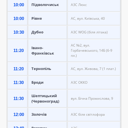
Підволочиськ
10:00
АЗС Люкс
Рівне
10:00
АС, вул. Київська, 40
Дубно
10:30
АЗС WOG (біля літака)
АС №2, вул.
Івано-
11:20
Горбачевського, 14Б (6-9
Франківськ
пл.)
Тернопіль
11:20
АС, вул. Живова, 7 (1 плат.)
Броди
11:30
АЗС ОККО
Шептицький
11:30
вул. Бічна Промислова, 9
(Червоноград)
Золочів
12:00
АЗС біля світлофора
Рогатин