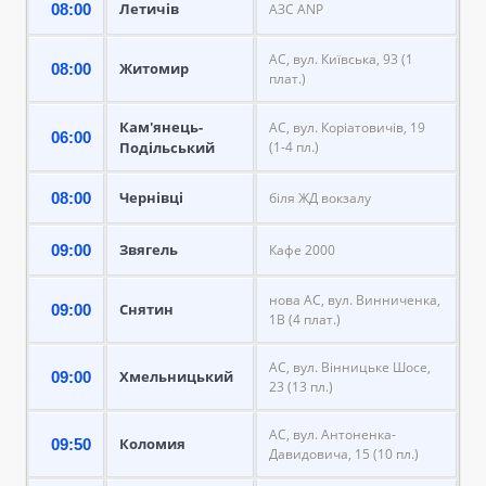
Летичів
08:00
АЗС ANP
АС, вул. Київська, 93 (1
Житомир
08:00
плат.)
Кам'янець-
АС, вул. Коріатовичів, 19
06:00
Подільський
(1-4 пл.)
Чернівці
08:00
біля ЖД вокзалу
Звягель
09:00
Кафе 2000
нова АС, вул. Винниченка,
Снятин
09:00
1В (4 плат.)
АС, вул. Вінницьке Шосе,
Хмельницький
09:00
23 (13 пл.)
АС, вул. Антоненка-
Коломия
09:50
Давидовича, 15 (10 пл.)