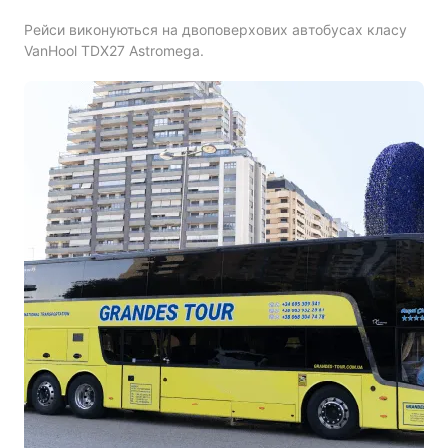
Рейси виконуються на двоповерхових автобусах класу
VanHool TDX27 Astromega.