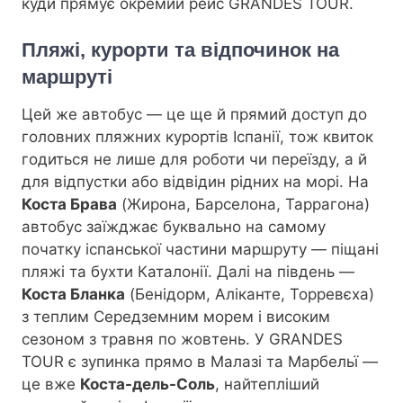
куди прямує окремий рейс GRANDES TOUR.
Пляжі, курорти та відпочинок на
маршруті
Цей же автобус — це ще й прямий доступ до
головних пляжних курортів Іспанії, тож квиток
годиться не лише для роботи чи переїзду, а й
для відпустки або відвідин рідних на морі. На
Костa Брава
(Жирона, Барселона, Таррагона)
автобус заїжджає буквально на самому
початку іспанської частини маршруту — піщані
пляжі та бухти Каталонії. Далі на південь —
Коста Бланка
(Бенідорм, Аліканте, Торревєха)
з теплим Середземним морем і високим
сезоном з травня по жовтень. У GRANDES
TOUR є зупинка прямо в Малазі та Марбельї —
це вже
Коста-дель-Соль
, найтепліший