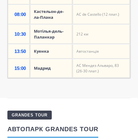
Кастельон-де-
08:00
АС de Castello (12 плат.)
ла-Плана
Мотілья-дель-
10:30
212 км
Паланкар
Куенка
13:50
Автостанція
АС Мендез Альваро, 83
Мадрид
15:00
(26-30 плат.)
GRANDES TOUR
АВТОПАРК GRANDES TOUR