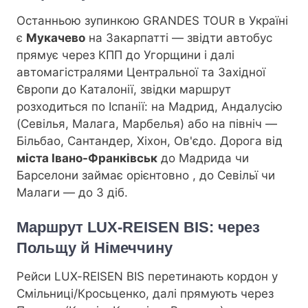
Останньою зупинкою GRANDES TOUR в Україні
є
Мукачево
на Закарпатті — звідти автобус
прямує через КПП до Угорщини і далі
автомагістралями Центральної та Західної
Європи до Каталонії, звідки маршрут
розходиться по Іспанії: на Мадрид, Андалусію
(Севілья, Малага, Марбелья) або на північ —
Більбао, Сантандер, Хіхон, Ов'єдо. Дорога від
міста Івано-Франківськ
до Мадрида чи
Барселони займає орієнтовно
, до Севільї чи
Малаги — до 3 діб.
Маршрут LUX-REISEN BIS: через
Польщу й Німеччину
Рейси LUX-REISEN BIS перетинають кордон у
Смільниці/Кросьценко, далі прямують через