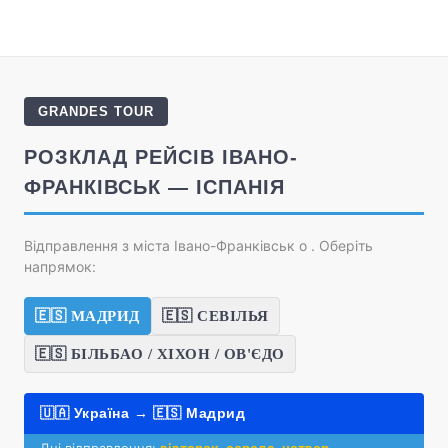
GRANDES TOUR
РОЗКЛАД РЕЙСІВ ІВАНО-
ФРАНКІВСЬК — ІСПАНІЯ
Відправлення з міста Івано-Франківськ о
. Оберіть
напрямок:
🇪🇸 МАДРИД
🇪🇸 СЕВІЛЬЯ
🇪🇸 БІЛЬБАО / ХІХОН / ОВ'ЄДО
🇺🇦 Україна → 🇪🇸 Мадрид
Дні відправлення:
вівторок, середа, четвер