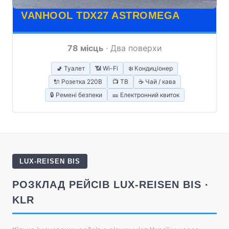
VANHOOL TDX27 ASTROMEGA
78 місць
· Два поверхи
🚽 Туалет
📶 Wi-Fi
❄️ Кондиціонер
🔌 Розетка 220В
📺 ТВ
☕ Чай / кава
🔒 Ремені безпеки
🎫 Електронний квиток
LUX-REISEN BIS
РОЗКЛАД РЕЙСІВ LUX-REISEN BIS ·
KLR