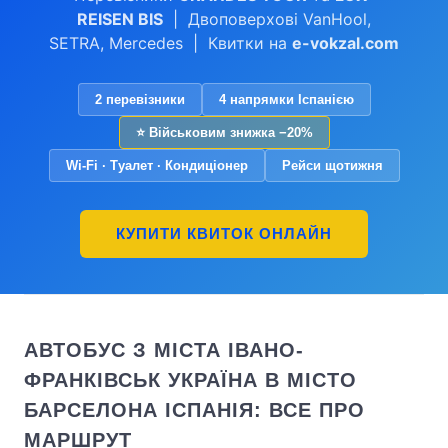
REISEN BIS
| Двоповерхові VanHool,
SETRA, Mercedes | Квитки на
e-vokzal.com
2 перевізники
4 напрямки Іспанією
⭐ Військовим знижка −20%
Wi-Fi · Туалет · Кондиціонер
Рейси щотижня
КУПИТИ КВИТОК ОНЛАЙН
АВТОБУС З МІСТА ІВАНО-
ФРАНКІВСЬК УКРАЇНА В МІСТО
БАРСЕЛОНА ІСПАНІЯ: ВСЕ ПРО
МАРШРУТ