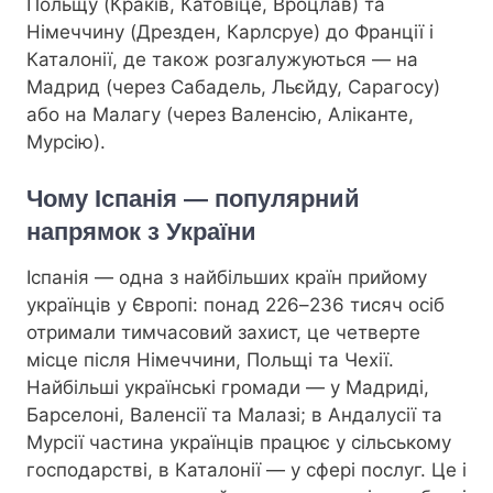
Польщу (Краків, Катовіце, Вроцлав) та
Німеччину (Дрезден, Карлсруе) до Франції і
Каталонії, де також розгалужуються — на
Мадрид (через Сабадель, Льєйду, Сарагосу)
або на Малагу (через Валенсію, Аліканте,
Мурсію).
Чому Іспанія — популярний
напрямок з України
Іспанія — одна з найбільших країн прийому
українців у Європі: понад 226–236 тисяч осіб
отримали тимчасовий захист, це четверте
місце після Німеччини, Польщі та Чехії.
Найбільші українські громади — у Мадриді,
Барселоні, Валенсії та Малазі; в Андалусії та
Мурсії частина українців працює у сільському
господарстві, в Каталонії — у сфері послуг. Це і