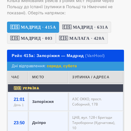
Кілька іменованих рейсів з різних міст України через
Польщу до Іспанії (зупинки в Польщі та Німеччині не
показані). Оберіть напрямок:
🇪🇸 МАДРИД · 415А
🇪🇸 МАДРИД · 631А
🇪🇸 МАДРИД · 003
🇪🇸 МАЛАГА · 420А
Рейс 415а: Запоріжжя — Мадрид
(VanHool)
Дні відправлення:
середа, субота
ЧАС
МІСТО
ЗУПИНКА / АДРЕСА
🇺🇦 УКРАЇНА
АЗС ОККО, просп.
21:01
Запоріжжя
Соборний, 17В
День 1
ЦАВ, вул. 128-ї Бригади
Дніпро
23:50
Тероборони (Курчатова),
10