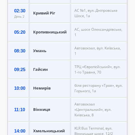
АС №1, вул. Дніпровське
02:30
Кривий Ріг
Шосе, 1а
День 2
АС, шосе Олександрівське,
Кропивницький
05:20
1
Автовокзал, вул. Київська,
Умань
08:30
1
ТРЦ «Європейський», вул.
Гайсин
09:25
1-го Травня, 70
біля ресторану «Троя», вул.
Немирів
10:00
Горького, 1а
Автовокзал
Вінниця
11:10
«Центральний», вул.
Київська, 8
KLR Bus Terminal, вул.
Хмельницький
14:00
Вінницьке шосе, 12/2