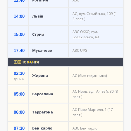
12:40
АЗС
АС, вул. Стрийська, 109 (1-
Львів
14:00
3 плат.)
АЗС OKKO, вул.
Стрий
15:00
Болехівська, 49
Мукачево
17:40
АЗС UPG
🇪🇸 ІСПАНІЯ
02:30
Жирона
АС (біля годинника)
День 4
АС Норд, вул. Ал Бей, 80 (8
Барселона
05:00
плат.)
АС Паре Мартелл, 1 (17
Таррагона
06:00
плат.)
Бенікарло
07:30
АЗС Бенікарло