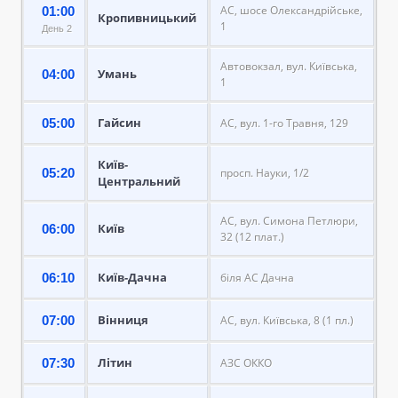
АС, шосе Олександрійське,
01:00
Кропивницький
1
День 2
Автовокзал, вул. Київська,
Умань
04:00
1
Гайсин
05:00
АС, вул. 1-го Травня, 129
Київ-
05:20
просп. Науки, 1/2
Центральний
АС, вул. Симона Петлюри,
Київ
06:00
32 (12 плат.)
Київ-Дачна
06:10
біля АС Дачна
Вінниця
07:00
АС, вул. Київська, 8 (1 пл.)
Літин
07:30
АЗС ОККО