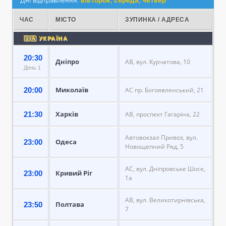
ЧАС
МІСТО
ЗУПИНКА / АДРЕСА
🇺🇦 УКРАЇНА
20:30
Дніпро
АВ, вул. Курчатова, 10
День 1
Миколаїв
20:00
АС пр. Богоявленський, 21
Харків
21:30
АВ, проспект Гагаріна, 22
Автовокзал Привоз, вул.
Одеса
23:00
Новощепний Ряд, 5
АС, вул. Дніпровське Шосе,
Кривий Ріг
23:00
1а
АВ, вул. Великотирнівська,
Полтава
23:50
7