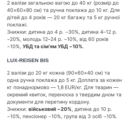
2 валізи загальною вагою до 40 кг (розмір до
40×60×80 см) та ручна поклажа до 10 кг. Для
дітей до 4 років — 20 кг багажу та 5 кг ручної
поклажі.
Знижки: дитина до 4 р. −30%, дитина 4–12 р.
−20%, молодь 12–24 р. −10%, від 60 років
−10%,
УБД та сім'ям УБД −10%
.
LUX-REISEN BIS
2 валізи до 20 кг кожна (90×60×40 см) та
одна ручна поклажа до 5 кг. Доплата за кожен
кг понаднормово — 1,8 EUR/кг. Для тварин —
окремий квиток, переноска з твердим дном та
документи для перетину кордону.
Знижки:
військовий −20%
, дитина до 10 р.
−10%, пенсіонер −10%, група від 3 осіб −10%.