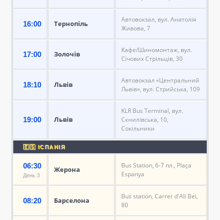
Автовокзал, вул. Анатолія
Тернопіль
16:00
Живова, 7
Кафе/Шиномонтаж, вул.
Золочів
17:00
Січових Стрільців, 30
Автовокзал «Центральний
Львів
18:10
Львів», вул. Стрийська, 109
KLR Bus Terminal, вул.
Львів
19:00
Скнилівська, 10,
Сокільники
🇪🇸 ІСПАНІЯ
Bus Station, 6-7 пл., Plaça
06:30
Жерона
Espanya
День 3
Bus station, Carrer d'Alí Bei,
Барселона
08:20
80