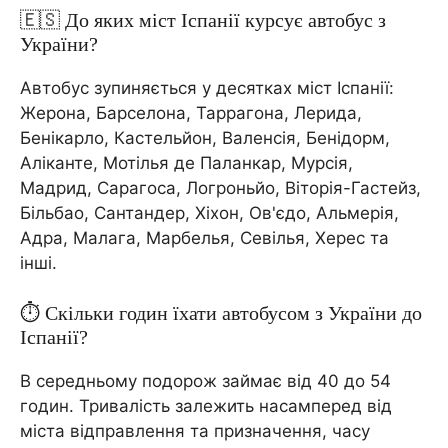
🇪🇸 До яких міст Іспанії курсує автобус з
України?
Автобус зупиняється у десятках міст Іспанії:
Жерона, Барселона, Таррагона, Лерида,
Бенікарло, Кастельйон, Валенсія, Бенідорм,
Аліканте, Мотілья де Паланкар, Мурсія,
Мадрид, Сарагоса, Логроньйо, Віторія-Гастейз,
Більбао, Сантандер, Хіхон, Ов'єдо, Альмерія,
Адра, Малага, Марбелья, Севілья, Херес та
інші.
⏱️ Скільки годин їхати автобусом з України до
Іспанії?
В середньому подорож займає від 40 до 54
годин. Тривалість залежить насамперед від
міста відправлення та призначення, часу