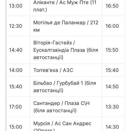
Аліканте / Ас Муж Пте (11
13:00
16:50
плат.)
Мотілья де Паланкар / 212
12:30
16:00
км
Віторія-Гастейз /
14:40
Еускалтзаіндіа Плаза (біля
15:50
автостанції)
14:00
Torrев'еха / АЗС
15:40
Більбао / Гурбубай 1 (біля
15:40
14:50
автостанції)
Сантандер / Плаза С\Н
17:00
13:30
(біля автостанції)
Мурсія / Ас Сан Андрес
15:00
14:30
(20плат.)