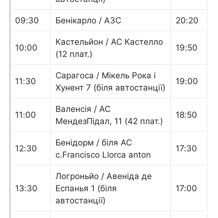
09:30
Бенікарло / АЗС
20:20
Кастельйон / АС Кастелло
10:00
19:50
(12 плат.)
Сарагоса / Мікель Рока і
11:30
19:00
Хунент 7 (біля автостанції)
Валенсія / АС
11:00
18:50
МендезПідал, 11 (42 плат.)
Бенідорм / біля АС
12:30
17:30
с.Francisco Llorca anton
Логроньйо / Авеніда де
13:30
Еспанья 1 (біля
17:00
автостанції)