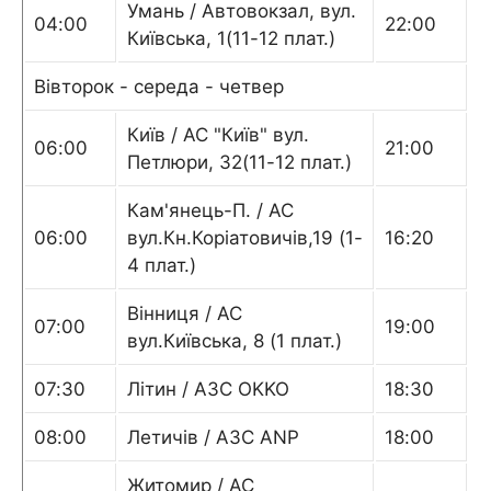
Умань / Автовокзал, вул.
04:00
22:00
Київська, 1(11-12 плат.)
Вівторок - середа - четвер
Київ / АС "Київ" вул.
06:00
21:00
Петлюри, 32(11-12 плат.)
Кам'янець-П. / АС
06:00
вул.Кн.Коріатовичів,19 (1-
16:20
4 плат.)
Вінниця / АС
07:00
19:00
вул.Київська, 8 (1 плат.)
07:30
Літин / АЗС OKKO
18:30
08:00
Летичів / АЗС ANP
18:00
Житомир / АС