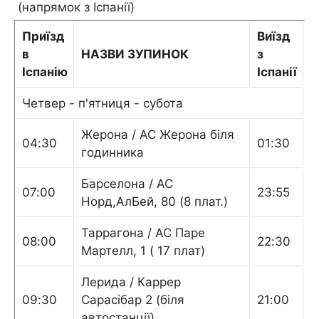
(напрямок з Іспанії)
Приїзд
Виїзд
в
НАЗВИ ЗУПИНОК
з
Іспанію
Іспанії
Четвер - п'ятниця - субота
Жерона / АС Жерона біля
04:30
01:30
годинника
Барселона / АС
07:00
23:55
Норд,АлБей, 80 (8 плат.)
Таррагона / АС Паре
08:00
22:30
Мартелл, 1 ( 17 плат)
Лерида / Каррер
09:30
Сарасібар 2 (біля
21:00
автостанції)