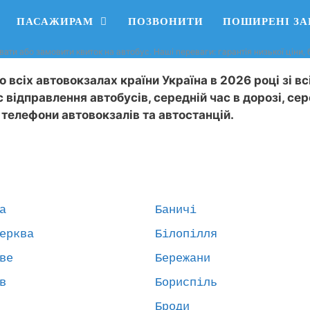
ПАСАЖИРАМ
ПОЗВОНИТИ
ПОШИРЕНІ З
вати або замовити квиток на автобус. Наші переваги: ​​гарантія низької ціни
 всіх автовокзалах країни Україна в 2026 році зі всі
с відправлення автобусів, середній час в дорозі, се
 телефони автовокзалів та автостанцій.
а
Баничі
ерква
Білопілля
ве
Бережани
в
Бориспіль
Броди