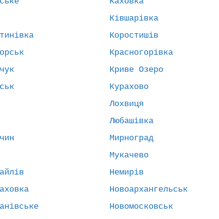
ське
Каховка
Ківшарівка
тинівка
Коростишів
орськ
Красногорівка
чук
Криве Озеро
ськ
Курахово
Лохвиця
Любашівка
чин
Мирноград
Мукачево
айлів
Немирів
аховка
Новоархангельськ
анівське
Новомосковськ