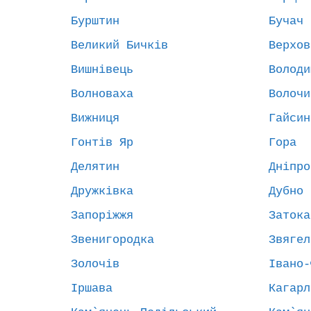
Бурштин
Бучач
Великий Бичків
Верхов
Вишнівець
Володи
Волноваха
Волочи
Вижниця
Гайсин
Гонтів Яр
Гора
Делятин
Дніпро
Дружківка
Дубно
Запоріжжя
Затока
Звенигородка
Звягел
Золочів
Івано-
Іршава
Кагарл