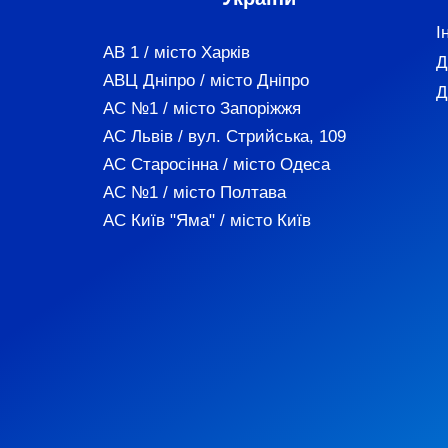
І
АВ 1 / місто Харків
Д
АВЦ Дніпро / місто Дніпро
Д
АС №1 / місто Запоріжжя
АС Львів / вул. Стрийська, 109
АС Старосінна / місто Одеса
АС №1 / місто Полтава
АС Київ "Яма" / місто Київ