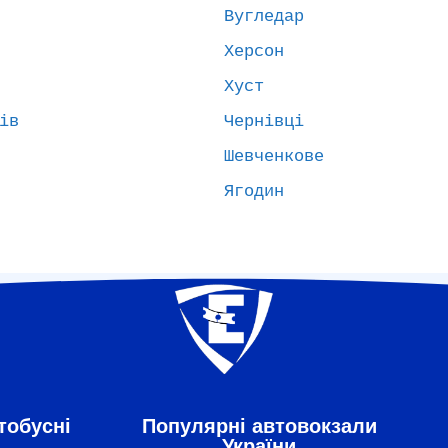
Вугледар
Херсон
Хуст
ів
Чернівці
Шевченкове
Ягодин
тобусні
Популярні автовокзали
України