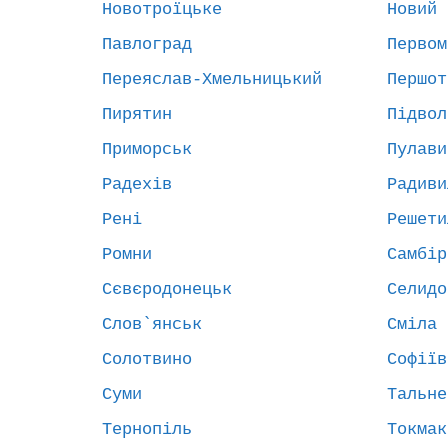
Новотроїцьке
Новий 
Павлоград
Первом
Переяслав-Хмельницький
Першот
Пирятин
Підвол
Приморськ
Пулави
Радехів
Радиви
Рені
Решети
Ромни
Самбір
Сєвєродонецьк
Селидо
Слов`янськ
Сміла
Солотвино
Софіїв
Суми
Тальне
Тернопіль
Токмак