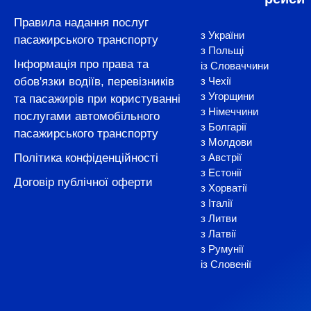
Правила надання послуг
з України
пасажирського транспорту
з Польщі
Інформація про права та
із Словаччини
обов'язки водіїв, перевізників
з Чехії
з Угорщини
та пасажирів при користуванні
з Німеччини
послугами автомобільного
з Болгарії
пасажирського транспорту
з Молдови
Політика конфіденційності
з Австрії
з Естонії
Договір публічної оферти
з Хорватії
з Італії
з Литви
з Латвії
з Румунії
із Словенії