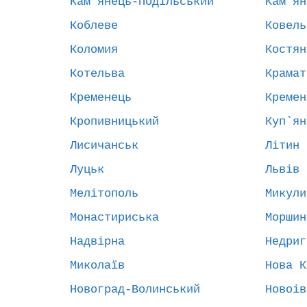
Кам`янець-Подільський
Кам`ян
Коблеве
Ковель
Коломия
Костян
Котельва
Крамат
Кременець
Кремен
Кропивницький
Куп`ян
Лисичанськ
Літин
Луцьк
Львів
Мелітополь
Микули
Монастириська
Моршин
Надвірна
Недриг
Миколаїв
Нова К
Новоград-Волинський
Новоів