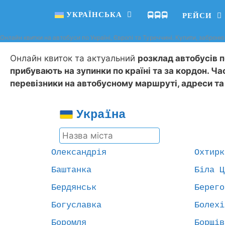
УКРАЇНСЬКА
🚍🚍🚍
РЕЙСИ
Онлайн квитки на автобуси по Україні, Європі та Туреччині. Купити, заброню
Онлайн квиток та актуальний
розклад автобусів по
прибувають на зупинки по країні та за кордон. Ча
перевізники на автобусному маршруті, адреси та
Україна
Олександрія
Охтирк
Баштанка
Біла Ц
Бердянськ
Берего
Богуславка
Болехі
Боромля
Борщів