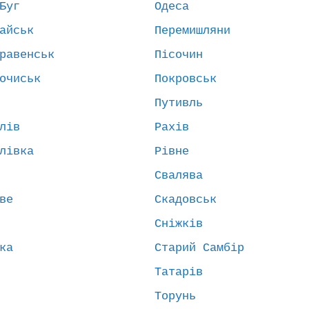
Буг
Одеса
айськ
Перемишляни
равенськ
Пісочин
очиськ
Покровськ
Путивль
лів
Рахів
лівка
Рівне
Свалява
ве
Скадовськ
Сніжків
ка
Старий Самбір
Татарів
Торунь