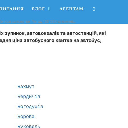
АПИТАННЯ
БЛОГ
АГЕНТАМ
, бонуси за покупки. Понад 120 000 напрямків.
х зупинок, автовокзалів та автостанцій, які
редня ціна автобусного квитка на автобус,
Бахмут
Бердичів
Богодухів
Борова
Буковель