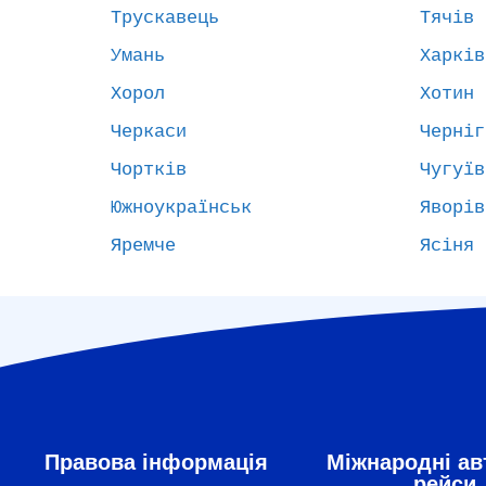
Трускавець
Тячів
Умань
Харків
Хорол
Хотин
Черкаси
Черніг
Чортків
Чугуїв
Южноукраїнськ
Яворів
Яремче
Ясіня
Правова інформація
Міжнародні ав
рейси