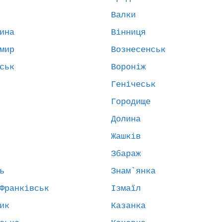
Валки
ина
Вінниця
мир
Вознесенськ
ськ
Вороніж
Генічеськ
Городище
Долина
Жашків
Збараж
ь
Знам`янка
Франківськ
Ізмаїл
ик
Казанка