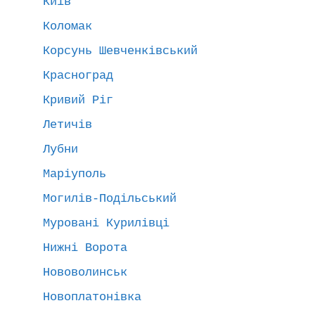
Київ
Коломак
Корсунь Шевченківський
Красноград
Кривий Ріг
Летичів
Лубни
Маріуполь
Могилів-Подільський
Муровані Курилівці
Нижні Ворота
Нововолинськ
Новоплатонівка