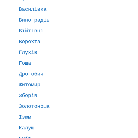
Василівка
Виноградів
Війтівці
Ворохта
Глухів
Гоща
Дрогобич
Житомир
Зборів
Золотоноша
Ізюм
Калуш