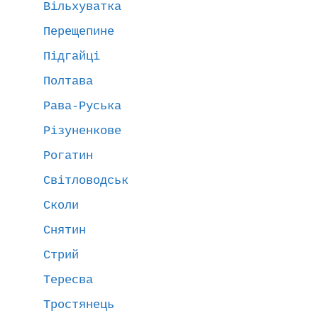
Вільхуватка
Перещепине
Підгайці
Полтава
Рава-Руська
Різуненкове
Рогатин
Світловодськ
Сколи
Снятин
Стрий
Тересва
Тростянець