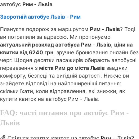
автобус
Рим - Львів
Зворотній автобус Львів - Рим
Плануєте подорож за маршрутом
Рим - Львів
? Тоді
ви потрапили за адресою. Ми пропонуємо
актуальний розклад автобуса Рим - Львів
,
ціни на
квитки від 6240 грн
, зручне бронювання онлайн без
черг. Щодня десятки пасажирів обирають автобусні
перевезення з
міста Рим до міста Львів
завдяки
комфорту, безпеці та вигідній вартості. Нижче ви
знайдете відповіді на найпоширеніші питання:
скільки їхати, коли відправлення, які знижки, як
купити квиток на автобус Рим - Львів.
FAQ: часті питання про автобус
Рим -
Львів
💰 Скільки коштує квиток на автобус Рим - Львів?