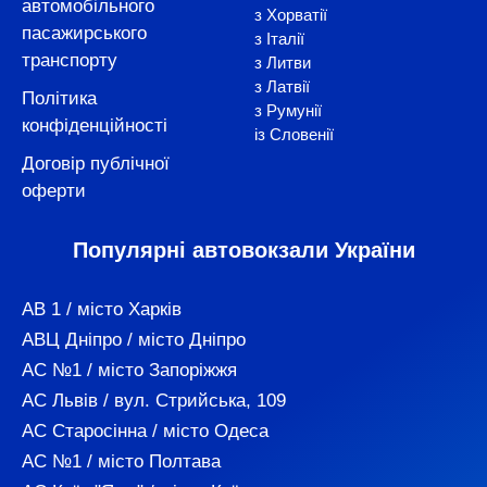
автомобільного
з Хорватії
пасажирського
з Італії
транспорту
з Литви
з Латвії
Політика
з Румунії
конфіденційності
із Словенії
Договір публічної
оферти
Популярні автовокзали України
АВ 1 / місто Харків
АВЦ Дніпро / місто Дніпро
АС №1 / місто Запоріжжя
АС Львів / вул. Стрийська, 109
АС Старосінна / місто Одеса
АС №1 / місто Полтава