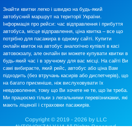
Знайти квитки легко і швидко на будь-який
автобусний маршрут на території України.
Інформація про рейси: час відправлення і прибуття
автобуса, місце відправлення, ціна квитка – все що
потрібно для пасажира в одному сайті. Купити
онлайн квиток на автобус аналогічно купівлі в касі
автовокзалу, але онлайн ви можете купувати квитки в
будь-який час і в зручному для вас місці. На сайті Ви
самі вибираєте, який рейс, автобус або ціна Вам
підходить (без втручань касирів або диспетчерів), що
на багато приємніше, ніж вислуховувати їх
невдоволення, тому що Ви хочете не те, що їм треба.
Ми працюємо тільки з легальними перевізниками, які
мають ліцензії і страховки пасажирів.
Copyright © 2019 - 2026 by LLC
AVTOVOKZALY.UA All Rights Reserved.