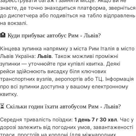
зареєструвати багаж і зайняти місце. Якщо ви не
знаєте, де точно знаходиться платформа, зверніться
до диспетчера або подивіться на табло відправлень
на вокзалі.
🏨 Куди прибуває автобус Рим - Львів?
Кінцева зупинка напрямку з міста Рим Італія в місто
Львів Україна:
Львів
. Також можливі проміжні
зупинки — уточнюйте при купівлі квитка. Деякі
рейси здійснюють висадку біля ключових
транспортних вузлів, аеропортів або ТЦ. Інформація
про всі зупинки доступна у вашому електронному
квитку.
⏳ Скільки годин їхати автобусом Рим - Львів?
Середня тривалість поїздки:
1 день 7 г 30 хвл
. Час у
дорозі залежить від погодних умов, завантаженості
траси, простоїв на кордоні (для міжнародних