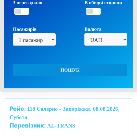
З пересадкою
В обидві сторони
Пасажирів
Валюта
ПОШУК
Рейс:
118 Салерно - Запоріжжя, 08.08.2026,
Субота
Перевізник:
AL-TRANS