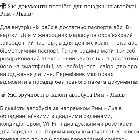
🌍 Які документи потрібні для поїздки на автобусі
Рим - Львів?
Для внутрішніх рейсів достатньо паспорта або ID-
картки. Для міжнародних маршрутів обов'язковий
закордонний паспорт, а для деяких країн — віза або
біометричний паспорт. Також радимо мати при собі
роздрукований електронний квиток (хоча достатньо
його на смартфоні) і, за необхідності, свідоцтво про
народження дитини. Перевізник має право
відмовити в посадці без повного пакета документів.
💺 Які зручності в салоні автобуса Рим - Львів?
Більшість автобусів за напрямком Рим - Львів
обладнані м'якими відкидними сидіннями,
кондиціонером, Wi-Fi, індивідуальними розетками
для зарядки, санітарним модулем (туалет). У рейсах
тривалістю понад 6 годин передбачені санітарні