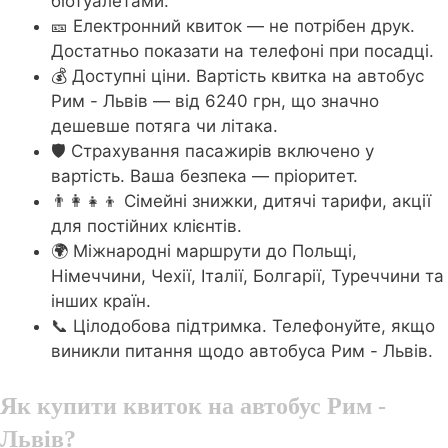
біотуалетами.
🎫 Електронний квиток — не потрібен друк.
Достатньо показати на телефоні при посадці.
💰 Доступні ціни. Вартість квитка на автобус
Рим - Львів — від 6240 грн, що значно
дешевше потяга чи літака.
🛡️ Страхування пасажирів включено у
вартість. Ваша безпека — пріоритет.
👨‍👩‍👧‍👦 Сімейні знижки, дитячі тарифи, акції
для постійних клієнтів.
🌍 Міжнародні маршрути до Польщі,
Німеччини, Чехії, Італії, Болгарії, Туреччини та
інших країн.
📞 Цілодобова підтримка. Телефонуйте, якщо
виникли питання щодо автобуса Рим - Львів.
Як купити квиток на автобус Рим -
Львів?