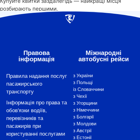
Купуйте квитки заздалегідь — найкращі місця
розбирають першими.
Правова
Міжнародні
інформація
автобусні рейси
з України
Правила надання послуг
з Польщі
пасажирського
із Словаччини
транспорту
з Чехії
Інформація про права та
з Угорщини
з Німеччини
обов'язки водіїв,
з Болгарії
перевізників та
з Молдови
пасажирів при
з Австрії
користуванні послугами
з Естонії