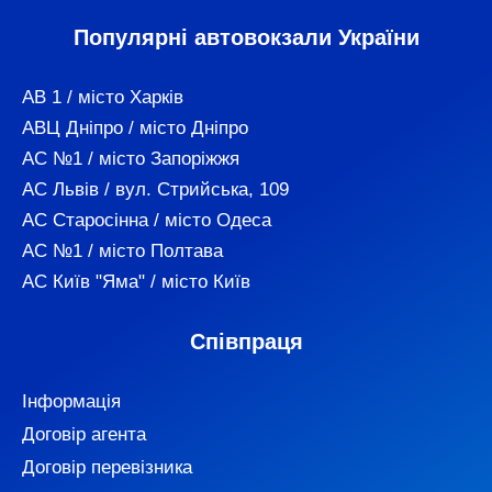
Популярні автовокзали України
АВ 1 / місто Харків
АВЦ Дніпро / місто Дніпро
АС №1 / місто Запоріжжя
АС Львів / вул. Стрийська, 109
АС Старосінна / місто Одеса
АС №1 / місто Полтава
АС Київ "Яма" / місто Київ
Співпраця
Інформація
Договір агента
Договір перевізника