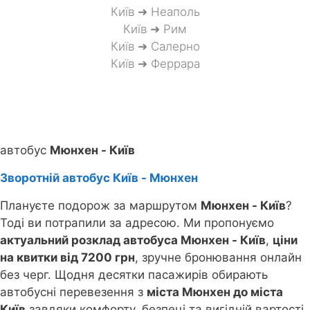
Київ ➜ Неаполь
Київ ➜ Рим
Київ ➜ Салерно
Київ ➜ Феррара
автобус
Мюнхен - Київ
Зворотній автобус Київ - Мюнхен
Плануєте подорож за маршрутом
Мюнхен - Київ
?
Тоді ви потрапили за адресою. Ми пропонуємо
актуальний розклад автобуса Мюнхен - Київ
,
ціни
на квитки від 7200 грн
, зручне бронювання онлайн
без черг. Щодня десятки пасажирів обирають
автобусні перевезення з
міста Мюнхен до міста
Київ
завдяки комфорту, безпеці та вигідній вартості.