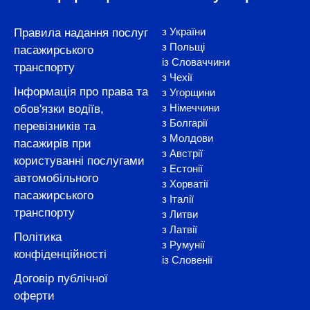
з України
Правила надання послуг
з Польщі
пасажирського
із Словаччини
транспорту
з Чехії
Інформація про права та
з Угорщини
з Німеччини
обов'язки водіїв,
з Болгарії
перевізників та
з Молдови
пасажирів при
з Австрії
користуванні послугами
з Естонії
автомобільного
з Хорватії
пасажирського
з Італії
транспорту
з Литви
з Латвії
Політика
з Румунії
конфіденційності
із Словенії
Договір публічної
оферти