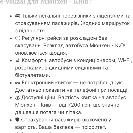
e-vokzal для Мюнхен - Київ?
🚌 Тільки легальні перевізники з ліцензіями та
страхуванням пасажирів. Жодних маршруток
з підворіття.
🕒 Регулярні рейси за розкладом без
скасувань. Розклад автобуса Мюнхен - Київ
оновлюється щодня.
💺 Комфортні автобуси з кондиціонером, Wi-Fi,
розетками, відкидними сидіннями та
біотуалетами.
🎫 Електронний квиток — не потрібен друк.
Достатньо показати на телефоні при посадці.
💰 Доступні ціни. Вартість квитка на автобус
Мюнхен - Київ — від 7200 грн, що значно
дешевше потяга чи літака.
🛡️ Страхування пасажирів включено у
вартість. Ваша безпека — пріоритет.