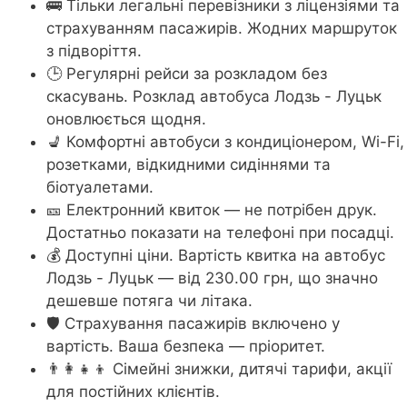
🚌 Тільки легальні перевізники з ліцензіями та
страхуванням пасажирів. Жодних маршруток
з підворіття.
🕒 Регулярні рейси за розкладом без
скасувань. Розклад автобуса Лодзь - Луцьк
оновлюється щодня.
💺 Комфортні автобуси з кондиціонером, Wi-Fi,
розетками, відкидними сидіннями та
біотуалетами.
🎫 Електронний квиток — не потрібен друк.
Достатньо показати на телефоні при посадці.
💰 Доступні ціни. Вартість квитка на автобус
Лодзь - Луцьк — від 230.00 грн, що значно
дешевше потяга чи літака.
🛡️ Страхування пасажирів включено у
вартість. Ваша безпека — пріоритет.
👨‍👩‍👧‍👦 Сімейні знижки, дитячі тарифи, акції
для постійних клієнтів.