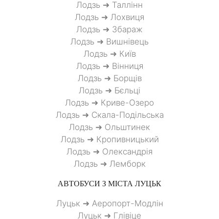
Лодзь ➜ Таллінн
Лодзь ➜ Лохвиця
Лодзь ➜ Збараж
Лодзь ➜ Вишнівець
Лодзь ➜ Київ
Лодзь ➜ Вінниця
Лодзь ➜ Борщів
Лодзь ➜ Бєльці
Лодзь ➜ Криве-Озеро
Лодзь ➜ Скала-Подільська
Лодзь ➜ Ольштинек
Лодзь ➜ Кропивницький
Лодзь ➜ Олександрія
Лодзь ➜ Лемборк
АВТОБУСИ З МІСТА
ЛУЦЬК
Луцьк ➜ Аеропорт-Модлін
Луцьк ➜ Глівіце