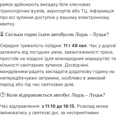
рейси здійснюють висадку біля ключових
транспортних вузлів, аеропортів або ТЦ. Інформація
про всі зупинки доступна у вашому електронному
квитку.
⏳ Скільки годин їхати автобусом Лодзь - Луцьк?
Середня тривалість поїздки:
11 г 48 хвл
. Час у дорозі
залежить від погодних умов, завантаженості траси,
простоїв на кордоні (для міжнародних маршрутів) та
кількості санітарних зупинок. Досвідчені
мандрівники радять закладати додаткову годину на
непередбачувані затримки, особливо в зимовий
період або під час святкових днів.
🕑 Коли відправляється автобус Лодзь - Луцьк?
Час відправлення:
з 11:10 до 18:15
. Розклад може
змінюватись у святкові дні, за несприятливих