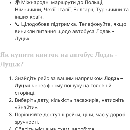
🌍 Міжнародні маршрути до Польщі,
Німеччини, Чехії, Італії, Болгарії, Туреччини та
інших країн.
📞 Цілодобова підтримка. Телефонуйте, якщо
виникли питання щодо автобуса Лодзь -
Луцьк.
Як купити квиток на автобус Лодзь -
Луцьк?
Знайдіть рейс за вашим напрямком
Лодзь –
Луцьк
через форму пошуку на головній
сторінці.
Виберіть дату, кількість пасажирів, натисніть
«Знайти».
Порівняйте доступні рейси, ціни, час у дорозі,
зручності.
Оберіть місця на схемі автобуса.