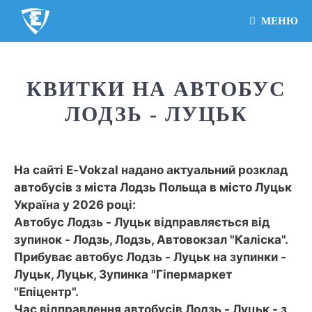
МЕНЮ
КВИТКИ НА АВТОБУС
ЛОДЗЬ - ЛУЦЬК
На сайті E-Vokzal надано актуальний розклад
автобусів з міста Лодзь Польща в місто Луцьк
Україна у 2026 році:
Автобус Лодзь - Луцьк відправляється від
зупинок - Лодзь, Лодзь, Автовокзал "Каліска".
Прибуває автобус Лодзь - Луцьк на зупинки -
Луцьк, Луцьк, Зупинка "Гіпермаркет
"Епіцентр".
Час відправлення автобусів Лодзь - Луцьк - з