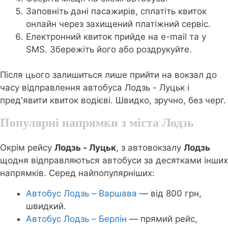
Заповніть дані пасажирів, сплатіть квиток
онлайн через захищений платіжний сервіс.
Електронний квиток прийде на e-mail та у
SMS. Збережіть його або роздрукуйте.
Після цього залишиться лише прийти на вокзал до
часу відправлення автобуса Лодзь - Луцьк і
пред'явити квиток водієві. Швидко, зручно, без черг.
Популярні напрямки з міста Лодзь
Окрім рейсу
Лодзь - Луцьк
, з автовокзалу
Лодзь
щодня відправляються автобуси за десятками інших
напрямків. Серед найпопулярніших:
Автобус Лодзь – Варшава
— від 800 грн,
швидкий.
Автобус Лодзь – Берлін
— прямий рейс,