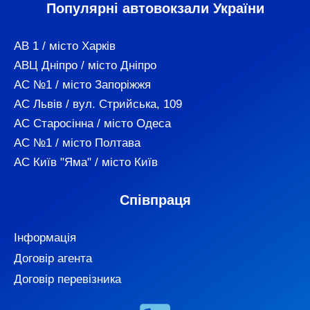
Популярні автовокзали України
АВ 1 / місто Харків
АВЦ Дніпро / місто Дніпро
АС №1 / місто Запоріжжя
АС Львів / вул. Стрийська, 109
АС Старосінна / місто Одеса
АС №1 / місто Полтава
АС Київ "Яма" / місто Київ
Співпраця
Інформація
Договір агента
Договір перевізника