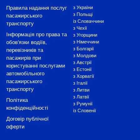
з України
Правила надання послуг
з Польщі
пасажирського
із Словаччини
транспорту
з Чехії
Інформація про права та
з Угорщини
з Німеччини
обов'язки водіїв,
з Болгарії
перевізників та
з Молдови
пасажирів при
з Австрії
користуванні послугами
з Естонії
автомобільного
з Хорватії
пасажирського
з Італії
транспорту
з Литви
з Латвії
Політика
з Румунії
конфіденційності
із Словенії
Договір публічної
оферти