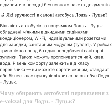
відмовити в посадці без повного пакета документів.
💺 Які зручності в салоні автобуса Лодзь - Луцьк?
Більшість автобусів за напрямком Лодзь - Луцьк
обладнані м'якими відкидними сидіннями,
кондиціонером, Wi-Fi, індивідуальними розетками
для зарядки, санітарним модулем (туалет). У рейсах
тривалістю понад 6 годин передбачені санітарні
зупинки. Також можуть пропонуватися чай, кава,
вода. Рівень комфорту залежить від класу
перевізника — ви можете обрати економ, стандарт
або бізнес-клас при купівлі квитка на автобус Лодзь
- Луцьк.
Чому обирають автобусні перевезення з
e-vokzal для Лодзь - Луцьк?