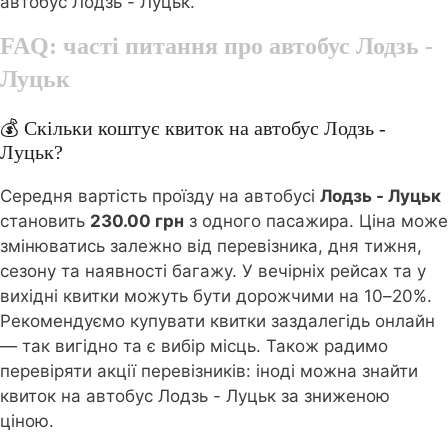
автобус Лодзь - Луцьк.
FAQ: часті питання про автобус
Лодзь -
Луцьк
💰 Скільки коштує квиток на автобус Лодзь -
Луцьк?
Середня вартість проїзду на автобусі
Лодзь - Луцьк
становить
230.00 грн
з одного пасажира. Ціна може
змінюватись залежно від перевізника, дня тижня,
сезону та наявності багажу. У вечірніх рейсах та у
вихідні квитки можуть бути дорожчими на 10–20%.
Рекомендуємо купувати квитки заздалегідь онлайн
— так вигідно та є вибір місць. Також радимо
перевіряти акції перевізників: іноді можна знайти
квиток на автобус Лодзь - Луцьк за зниженою
ціною.