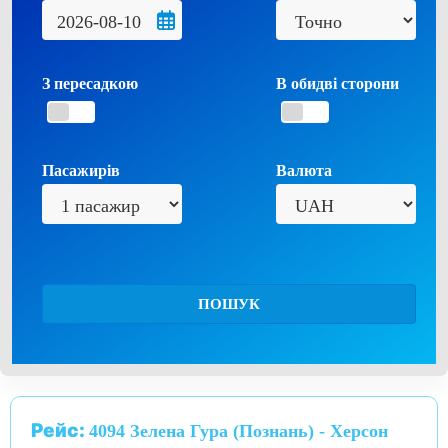
З пересадкою
В обидві сторони
Пасажирів
Валюта
ПОШУК
Рейс:
4094 Зелена Гура (Познань) - Херсон