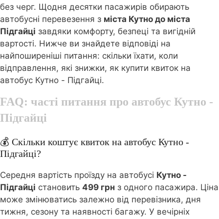
без черг. Щодня десятки пасажирів обирають
автобусні перевезення з
міста Кутно до міста
Підгайці
завдяки комфорту, безпеці та вигідній
вартості. Нижче ви знайдете відповіді на
найпоширеніші питання: скільки їхати, коли
відправлення, які знижки, як купити квиток на
автобус Кутно - Підгайці.
FAQ: часті питання про автобус
Кутно -
Підгайці
💰 Скільки коштує квиток на автобус Кутно -
Підгайці?
Середня вартість проїзду на автобусі
Кутно -
Підгайці
становить
499 грн
з одного пасажира. Ціна
може змінюватись залежно від перевізника, дня
тижня, сезону та наявності багажу. У вечірніх