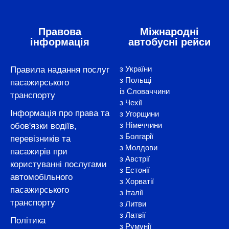
Правова
Міжнародні
інформація
автобусні рейси
з України
Правила надання послуг
з Польщі
пасажирського
із Словаччини
транспорту
з Чехії
Інформація про права та
з Угорщини
з Німеччини
обов'язки водіїв,
з Болгарії
перевізників та
з Молдови
пасажирів при
з Австрії
користуванні послугами
з Естонії
автомобільного
з Хорватії
пасажирського
з Італії
транспорту
з Литви
з Латвії
Політика
з Румунії