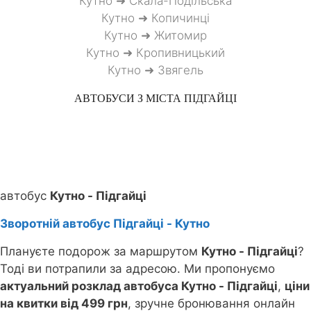
Кутно ➜ Скала-Подільська
Кутно ➜ Копичинці
Кутно ➜ Житомир
Кутно ➜ Кропивницький
Кутно ➜ Звягель
АВТОБУСИ З МІСТА
ПІДГАЙЦІ
автобус
Кутно - Підгайці
Зворотній автобус Підгайці - Кутно
Плануєте подорож за маршрутом
Кутно - Підгайці
?
Тоді ви потрапили за адресою. Ми пропонуємо
актуальний розклад автобуса Кутно - Підгайці
,
ціни
на квитки від 499 грн
, зручне бронювання онлайн