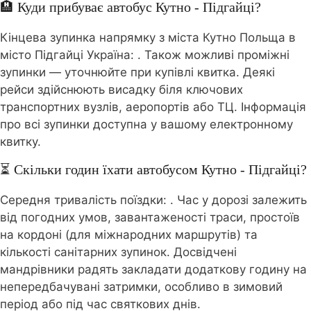
🏨 Куди прибуває автобус Кутно - Підгайці?
Кінцева зупинка напрямку з міста Кутно Польща в
місто Підгайці Україна:
. Також можливі проміжні
зупинки — уточнюйте при купівлі квитка. Деякі
рейси здійснюють висадку біля ключових
транспортних вузлів, аеропортів або ТЦ. Інформація
про всі зупинки доступна у вашому електронному
квитку.
⏳ Скільки годин їхати автобусом Кутно - Підгайці?
Середня тривалість поїздки:
. Час у дорозі залежить
від погодних умов, завантаженості траси, простоїв
на кордоні (для міжнародних маршрутів) та
кількості санітарних зупинок. Досвідчені
мандрівники радять закладати додаткову годину на
непередбачувані затримки, особливо в зимовий
період або під час святкових днів.