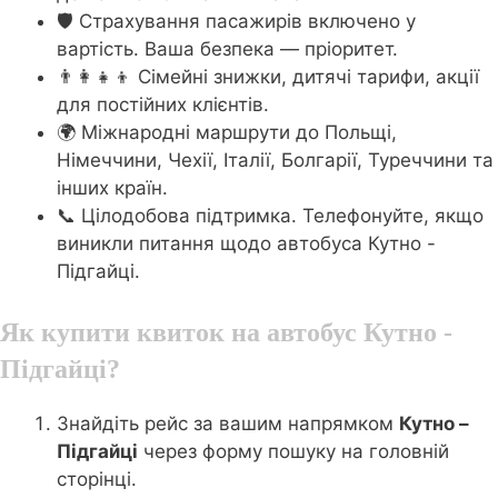
🛡️ Страхування пасажирів включено у
вартість. Ваша безпека — пріоритет.
👨‍👩‍👧‍👦 Сімейні знижки, дитячі тарифи, акції
для постійних клієнтів.
🌍 Міжнародні маршрути до Польщі,
Німеччини, Чехії, Італії, Болгарії, Туреччини та
інших країн.
📞 Цілодобова підтримка. Телефонуйте, якщо
виникли питання щодо автобуса Кутно -
Підгайці.
Як купити квиток на автобус Кутно -
Підгайці?
Знайдіть рейс за вашим напрямком
Кутно –
Підгайці
через форму пошуку на головній
сторінці.