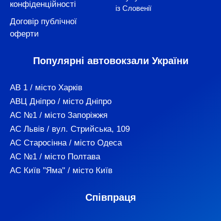
конфіденційності
із Словенії
Договір публічної
оферти
Популярні автовокзали України
АВ 1 / місто Харків
АВЦ Дніпро / місто Дніпро
АС №1 / місто Запоріжжя
АС Львів / вул. Стрийська, 109
АС Старосінна / місто Одеса
АС №1 / місто Полтава
АС Київ "Яма" / місто Київ
Співпраця