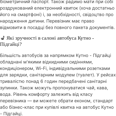
біометричний паспорт. Також радимо мати при собі
роздрукований електронний квиток (хоча достатньо
його на смартфоні) і, за необхідності, свідоцтво про
народження дитини. Перевізник має право
відмовити в посадці без повного пакета документів.
💺 Які зручності в салоні автобуса Кутно -
Підгайці?
Більшість автобусів за напрямком Кутно - Підгайці
обладнані м'якими відкидними сидіннями,
кондиціонером, Wi-Fi, індивідуальними розетками
для зарядки, санітарним модулем (туалет). У рейсах
тривалістю понад 6 годин передбачені санітарні
зупинки. Також можуть пропонуватися чай, кава,
вода. Рівень комфорту залежить від класу
перевізника — ви можете обрати економ, стандарт
або бізнес-клас при купівлі квитка на автобус Кутно
- Підгайці.