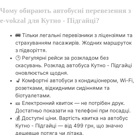
Чому обирають автобусні перевезення з
e-vokzal для Кутно - Підгайці?
🚌 Тільки легальні перевізники з ліцензіями та
страхуванням пасажирів. Жодних маршруток
з підворіття.
🕒 Регулярні рейси за розкладом без
скасувань. Розклад автобуса Кутно - Підгайці
оновлюється щодня.
💺 Комфортні автобуси з кондиціонером, Wi-Fi,
розетками, відкидними сидіннями та
біотуалетами.
🎫 Електронний квиток — не потрібен друк.
Достатньо показати на телефоні при посадці.
💰 Доступні ціни. Вартість квитка на автобус
Кутно - Підгайці — від 499 грн, що значно
дешевше потяга чи літака.