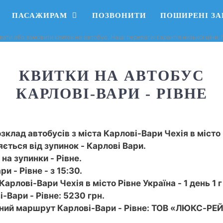
ПАСАЖИРАМ
ПОЗВОНИТИ
ПОШИРЕНІ З
вати або замовити квиток на автобус. Наші переваги: ​​гарантія низької ціни
КВИТКИ НА АВТОБУС
КАРЛОВІ-ВАРИ - РІВНЕ
зклад автобусів з міста Карлові-Вари Чехія в місто 
ється від зупинок - Карлові Вари.
на зупинки - Рівне.
 - Рівне - з 15:30.
Карлові-Вари Чехія в місто Рівне Україна - 1 день 1 г
-Вари - Рівне: 5230 грн.
сний маршрут Карлові-Вари - Рівне: ТОВ «ЛЮКС-РЕ