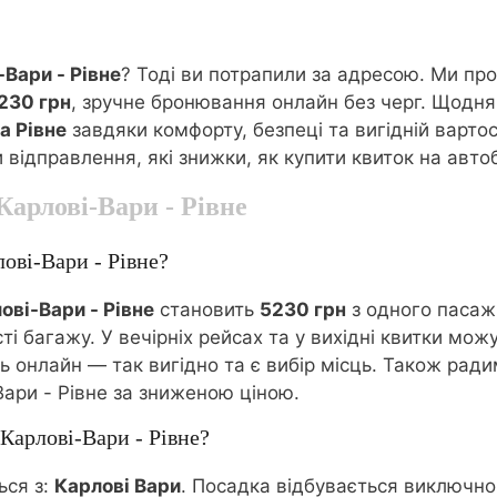
-Вари - Рівне
? Тоді ви потрапили за адресою. Ми п
5230 грн
, зручне бронювання онлайн без черг. Щодня
а Рівне
завдяки комфорту, безпеці та вигідній вартос
и відправлення, які знижки, як купити квиток на авто
Карлові-Вари - Рівне
ові-Вари - Рівне?
ові-Вари - Рівне
становить
5230 грн
з одного пасаж
ті багажу. У вечірніх рейсах та у вихідні квитки м
онлайн — так вигідно та є вибір місць. Також радимо
ари - Рівне за зниженою ціною.
 Карлові-Вари - Рівне?
ься з:
Карлові Вари
. Посадка відбувається виключно