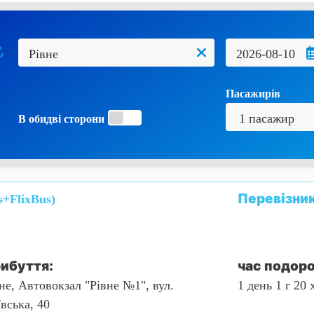
Пасажирів
В обидві сторони
Перевізни
s+FlixBus)
ибуття:
час подоро
не, Автовокзал "Рівне №1", вул.
1 день 1 г 20 
вська, 40