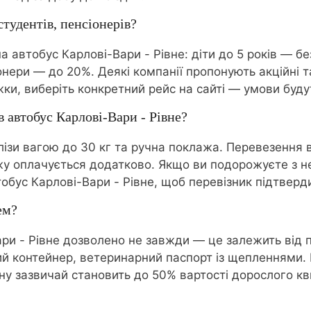
студентів, пенсіонерів?
а автобус Карлові-Вари - Рівне: діти до 5 років — бе
онери — до 20%. Деякі компанії пропонують акційні т
жки, виберіть конкретний рейс на сайті — умови буду
 автобус Карлові-Вари - Рівне?
алізи вагою до 30 кг та ручна поклажа. Перевезення
жу оплачується додатково. Якщо ви подорожуєте з 
втобус Карлові-Вари - Рівне, щоб перевізник підтвер
ем?
ри - Рівне дозволено не завжди — це залежить від п
ний контейнер, ветеринарний паспорт із щепленнями. 
рину зазвичай становить до 50% вартості дорослого 