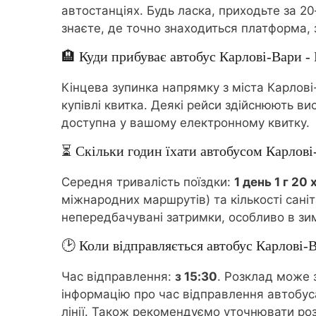
автостанціях. Будь ласка, приходьте за 2
знаєте, де точно знаходиться платформа, 
🏨 Куди прибуває автобус Карлові-Вари - 
Кінцева зупинка напрямку з міста Карлові-
купівлі квитка. Деякі рейси здійснюють ви
доступна у вашому електронному квитку.
⏳ Скільки годин їхати автобусом Карлові
Середня тривалість поїздки:
1 день 1 г 20 
міжнародних маршрутів) та кількості сані
непередбачувані затримки, особливо в зим
🕑 Коли відправляється автобус Карлові-В
Час відправлення:
з 15:30
. Розклад може 
інформацію про час відправлення автобус
лінії. Також рекомендуємо уточнювати роз