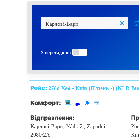
З пересадкою
Рейс:
278б Хеб - Київ (Плзень -) (KLR Bu
Комфорт:
Відправлення:
Пр
Карлові Вари, Nádraží, Zapadni
Рів
2080/2A
Киї