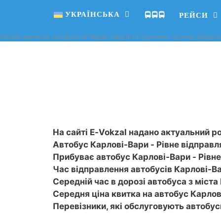
УКРАЇНСЬКА
🚍🚍🚍
РЕЙСИ
Онлайн квитки на автобуси по Україні, Європі та Туреччині. Купити, заброню
На сайті E-Vokzal надано актуальний ро
Автобус Карлові-Вари - Рівне відправля
Прибуває автобус Карлові-Вари - Рівне 
Час відправлення автобусів Карлові-Вари
Середній час в дорозі автобуса з міста 
Середня ціна квитка на автобус Карлові
Перевізники, які обслуговують автобу