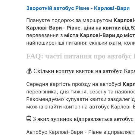
Зворотній автобус Рівне - Карлові-Вари
Плануєте подорож за маршрутом
Карлові
Карлові-Вари - Рівне
,
ціни на квитки від 
перевезення з
міста Карлові-Вари до міст
найпоширеніші питання: скільки їхати, кол
FAQ: часті питання про автобус
💰 Скільки коштує квиток на автобус Карл
Середня вартість проїзду на автобусі
Карл
перевізника, дня тижня, сезону та наявнос
Рекомендуємо купувати квитки заздалегідь 
можна знайти квиток на автобус Карлові-В
🚍 З яких зупинок відправляється автобус
Автобус Карлові-Вари - Рівне відправляєт