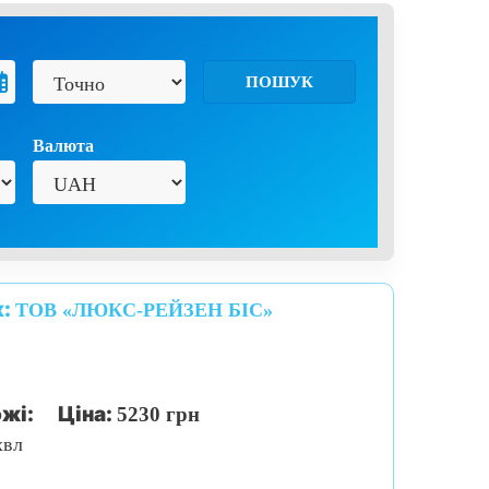
ПОШУК
Валюта
к:
ТОВ «ЛЮКС-РЕЙЗЕН БІС»
жі:
Ціна:
5230 грн
хвл