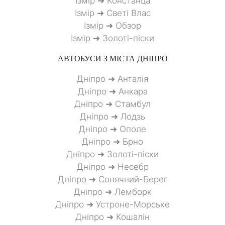
Ізмір ➜ Констанца
Ізмір ➜ Светі Влас
Ізмір ➜ Обзор
Ізмір ➜ Золоті-піски
АВТОБУСИ З МІСТА
ДНІПРО
Дніпро ➜ Анталія
Дніпро ➜ Анкара
Дніпро ➜ Стамбул
Дніпро ➜ Лодзь
Дніпро ➜ Ополе
Дніпро ➜ Брно
Дніпро ➜ Золоті-піски
Дніпро ➜ Несебр
Дніпро ➜ Сонячний-Берег
Дніпро ➜ Лемборк
Дніпро ➜ Устроне-Морське
Дніпро ➜ Кошалін