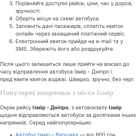
Порівняйте доступні рейси, ціни, час у дорозі,
зручності.
Оберіть місця на схемі автобуса.
Заповніть дані пасажирів, сплатіть квиток
онлайн через захищений платіжний сервіс.
Електронний квиток прийде на e-mail та у
SMS. Збережіть його або роздрукуйте.
Після цього залишиться лише прийти на вокзал до
часу відправлення автобуса Ізмір - Дніпро і
пред'явити квиток водієві. Швидко, зручно, без черг.
Популярні напрямки з міста Ізмір
Окрім рейсу
Ізмір - Дніпро
, з автовокзалу
Ізмір
щодня відправляються автобуси за десятками інших
напрямків. Серед найпопулярніших:
Автобус Ізмір – Варшава
— від 800 грн,