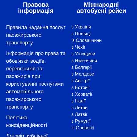
Правова
Міжнародні
інформація
автобусні рейси
з України
Правила надання послуг
з Польщі
пасажирського
із Словаччини
транспорту
з Чехії
Інформація про права та
з Угорщини
з Німеччини
обов'язки водіїв,
з Болгарії
перевізників та
з Молдови
пасажирів при
з Австрії
користуванні послугами
з Естонії
автомобільного
з Хорватії
пасажирського
з Італії
транспорту
з Литви
з Латвії
Політика
з Румунії
конфіденційності
із Словенії
Договір публічної