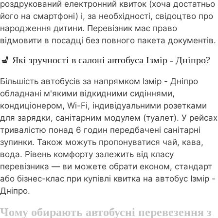
роздрукований електронний квиток (хоча достатньо
його на смартфоні) і, за необхідності, свідоцтво про
народження дитини. Перевізник має право
відмовити в посадці без повного пакета документів.
💺 Які зручності в салоні автобуса Ізмір - Дніпро?
Більшість автобусів за напрямком Ізмір - Дніпро
обладнані м'якими відкидними сидіннями,
кондиціонером, Wi-Fi, індивідуальними розетками
для зарядки, санітарним модулем (туалет). У рейсах
тривалістю понад 6 годин передбачені санітарні
зупинки. Також можуть пропонуватися чай, кава,
вода. Рівень комфорту залежить від класу
перевізника — ви можете обрати економ, стандарт
або бізнес-клас при купівлі квитка на автобус Ізмір -
Дніпро.
Чому обирають автобусні перевезення з