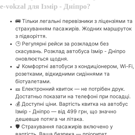
e-vokzal для Ізмір - Дніпро?
🚌 Тільки легальні перевізники з ліцензіями та
страхуванням пасажирів. Жодних маршруток
з підворіття.
🕒 Регулярні рейси за розкладом без
скасувань. Розклад автобуса Ізмір - Дніпро
оновлюється щодня.
💺 Комфортні автобуси з кондиціонером, Wi-Fi,
розетками, відкидними сидіннями та
біотуалетами.
🎫 Електронний квиток — не потрібен друк.
Достатньо показати на телефоні при посадці.
💰 Доступні ціни. Вартість квитка на автобус
Ізмір - Дніпро — від 499 грн, що значно
дешевше потяга чи літака.
🛡️ Страхування пасажирів включено у
вартість. Ваша безпека — пріоритет.