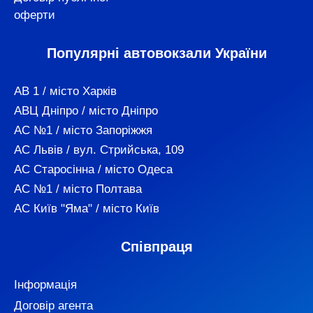
оферти
Популярні автовокзали України
АВ 1 / місто Харків
АВЦ Дніпро / місто Дніпро
АС №1 / місто Запоріжжя
АС Львів / вул. Стрийська, 109
АС Старосінна / місто Одеса
АС №1 / місто Полтава
АС Київ "Яма" / місто Київ
Співпраця
Інформація
Договір агента