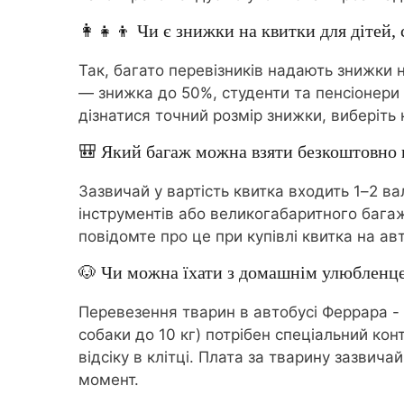
👩‍👧‍👦 Чи є знижки на квитки для дітей, 
Так, багато перевізників надають знижки н
— знижка до 50%, студенти та пенсіонери —
дізнатися точний розмір знижки, виберіть 
🎒 Який багаж можна взяти безкоштовно в
Зазвичай у вартість квитка входить 1–2 в
інструментів або великогабаритного бага
повідомте про це при купівлі квитка на а
🐶 Чи можна їхати з домашнім улюбленц
Перевезення тварин в автобусі Феррара - 
собаки до 10 кг) потрібен спеціальний ко
відсіку в клітці. Плата за тварину зазви
момент.