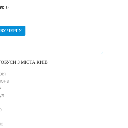
я:
0
ВУ ЧЕРГУ
ОБУСИ З МІСТА
КИЇВ
рія
лона
я
ул
р
іє