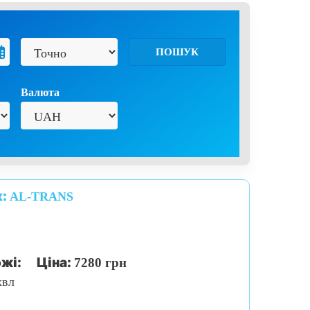
ПОШУК
Валюта
к:
AL-TRANS
жі:
Ціна:
7280 грн
хвл