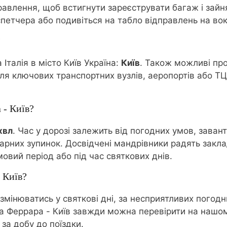
равлення, щоб встигнути зареєструвати багаж і зайня
петчера або подивіться на табло відправлень на вок
?
Італія в місто Київ Україна:
Київ
. Також можливі про
ля ключових транспортних вузлів, аеропортів або ТЦ
 - Київ?
 хвл
. Час у дорозі залежить від погодних умов, заван
тарних зупинок. Досвідчені мандрівники радять закл
овий період або під час святкових днів.
 Київ?
змінюватись у святкові дні, за несприятливих погодн
 Феррара - Київ завжди можна перевірити на нашому 
а добу до поїздки.