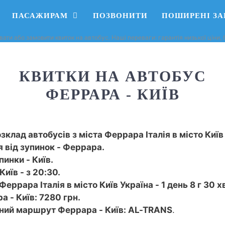
ПАСАЖИРАМ
ПОЗВОНИТИ
ПОШИРЕНІ З
вати або замовити квиток на автобус. Наші переваги: ​​гарантія низької ціни
КВИТКИ НА АВТОБУС
ФЕРРАРА - КИЇВ
зклад автобусів з міста Феррара Італія в місто Київ
 від зупинок - Феррара.
инки - Київ.
иїв - з 20:30.
еррара Італія в місто Київ Україна - 1 день 8 г 30 х
 - Київ: 7280 грн.
сний маршрут Феррара - Київ: AL-TRANS
.