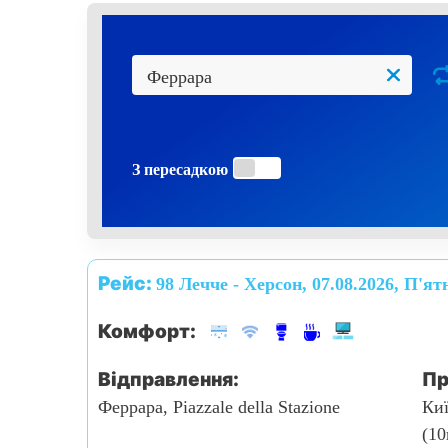
З пересадкою
Рейс:
98 Лечче - Херсон, 07.08.2026, П'я
Комфорт:
Відправлення:
Пр
Феррара, Piazzale della Stazione
Киї
(10