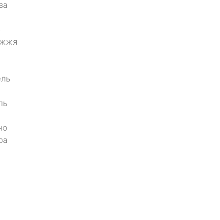
ва
о
іжжя
ель
ль
но
ра