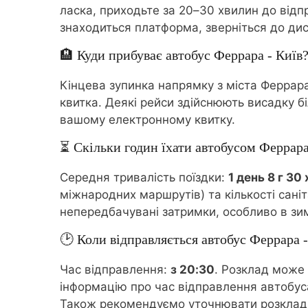
ласка, приходьте за 20–30 хвилин до відп
знаходиться платформа, зверніться до дис
🏨 Куди прибуває автобус Феррара - Київ
Кінцева зупинка напрямку з міста Феррара 
квитка. Деякі рейси здійснюють висадку бі
вашому електронному квитку.
⏳ Скільки годин їхати автобусом Феррара
Середня тривалість поїздки:
1 день 8 г 30
міжнародних маршрутів) та кількості сані
непередбачувані затримки, особливо в зим
🕑 Коли відправляється автобус Феррара -
Час відправлення:
з 20:30
. Розклад може 
інформацію про час відправлення автобуса
Також рекомендуємо уточнювати розклад з