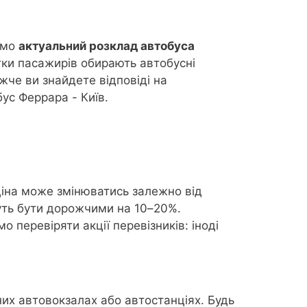
ємо
актуальний розклад автобуса
тки пасажирів обирають автобусні
жче ви знайдете відповіді на
бус Феррара - Київ.
іна може змінюватись залежно від
ожуть бути дорожчими на 10–20%.
 перевіряти акції перевізників: іноді
них автовокзалах або автостанціях. Будь