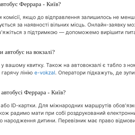
автобус Феррара - Київ?
комісії, якщо до відправлення залишилось не менш
нується за наявності вільних місць. Онлайн-заявку м
 зв'яжіться з підтримкою — допоможемо вирішити пит
и автобус на вокзалі?
 у вашому квитку. Також на автовокзалі є табло з н
 гарячу лінію
e-vokzal
. Оператори підкажуть, де зупи
 автобусі Феррара - Київ?
 або ID-картки. Для міжнародних маршрутів обов'язк
акож радимо мати при собі роздрукований електронни
 про народження дитини. Перевізник має право відмов