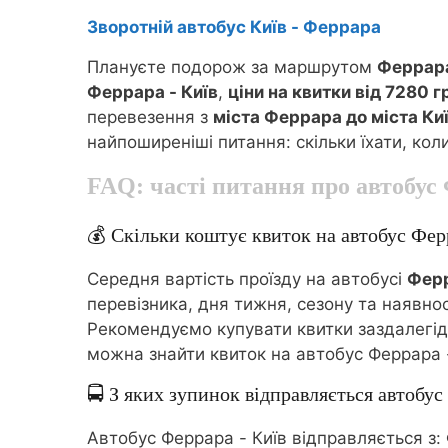
Зворотній автобус Київ - Феррара
Плануєте подорож за маршрутом
Феррара
Феррара - Київ
,
ціни на квитки від 7280 г
перевезення з
міста Феррара до міста Ки
найпоширеніші питання: скільки їхати, кол
FAQ: часті питання про автобус
💰 Скільки коштує квиток на автобус Фер
Середня вартість проїзду на автобусі
Ферр
перевізника, дня тижня, сезону та наявнос
Рекомендуємо купувати квитки заздалегідь 
можна знайти квиток на автобус Феррара 
🚍 З яких зупинок відправляється автобус
Автобус Феррара - Київ відправляється з: