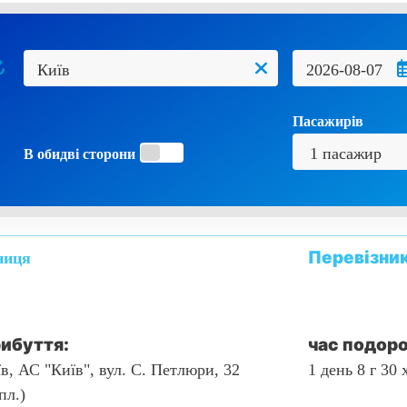
Пасажирів
В обидві сторони
Перевізни
тниця
ибуття:
час подоро
в, АС "Київ", вул. С. Петлюри, 32
1 день 8 г 30 
пл.)