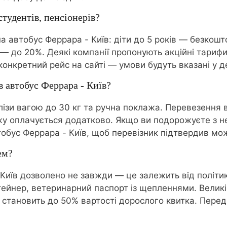
студентів, пенсіонерів?
а автобус Феррара - Київ: діти до 5 років — безкошто
 до 20%. Деякі компанії пропонують акційні тарифи 
конкретний рейс на сайті — умови будуть вказані у д
 автобус Феррара - Київ?
алізи вагою до 30 кг та ручна поклажа. Перевезення
жу оплачується додатково. Якщо ви подорожуєте з 
втобус Феррара - Київ, щоб перевізник підтвердив мо
ем?
Київ дозволено не завжди — це залежить від політик
нтейнер, ветеринарний паспорт із щепленнями. Велик
чай становить до 50% вартості дорослого квитка. Пе