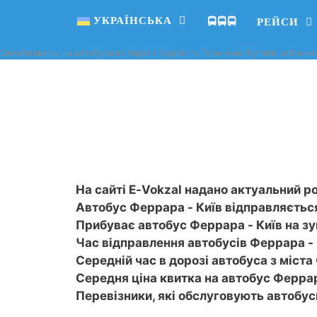
УКРАЇНСЬКА
🚍🚍🚍
РЕЙСИ
Онлайн квитки на автобуси по Україні, Європі та Туреччині. Купити, заброню
На сайті E-Vokzal надано актуальний ро
Автобус Феррара - Київ відправляється
Прибуває автобус Феррара - Київ на зуп
Час відправлення автобусів Феррара - К
Середній час в дорозі автобуса з міста Ф
Середня ціна квитка на автобус Феррара
Перевізники, які обслуговують автобу