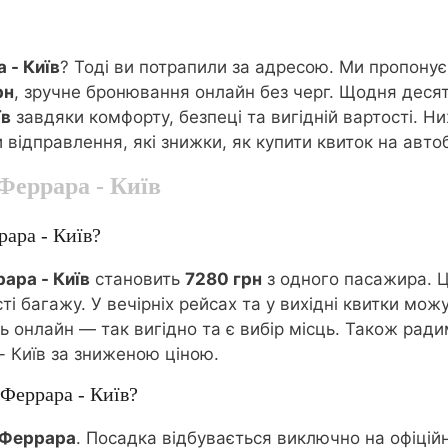
 - Київ
? Тоді ви потрапили за адресою. Ми пропону
рн
, зручне бронювання онлайн без черг. Щодня деся
їв
завдяки комфорту, безпеці та вигідній вартості. Ни
и відправлення, які знижки, як купити квиток на авто
Феррара - Київ
рара - Київ?
ара - Київ
становить
7280 грн
з одного пасажира. Ц
ті багажу. У вечірніх рейсах та у вихідні квитки м
онлайн — так вигідно та є вибір місць. Також радимо
- Київ за зниженою ціною.
 Феррара - Київ?
Феррара
. Посадка відбувається виключно на офіцій