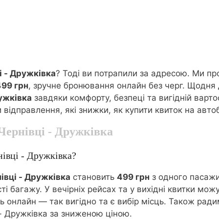
і - Дружківка
? Тоді ви потрапили за адресою. Ми п
499 грн
, зручне бронювання онлайн без черг. Щодня
ружківка
завдяки комфорту, безпеці та вигідній варто
и відправлення, які знижки, як купити квиток на авто
Чернівці - Дружківка
нівці - Дружківка?
івці - Дружківка
становить
499 грн
з одного пасажи
ті багажу. У вечірніх рейсах та у вихідні квитки м
онлайн — так вигідно та є вибір місць. Також радимо
- Дружківка за зниженою ціною.