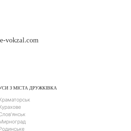
 e-vokzal.com
СИ З МІСТА
ДРУЖКІВКА
Краматорськ
Курахове
Слов'янськ
 Мирноград
Родинське