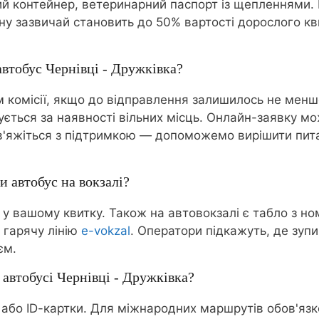
ний контейнер, ветеринарний паспорт із щепленнями. 
рину зазвичай становить до 50% вартості дорослого 
автобус Чернівці - Дружківка?
комісії, якщо до відправлення залишилось не менш
нується за наявності вільних місць. Онлайн-заявку м
 зв'яжіться з підтримкою — допоможемо вирішити пит
и автобус на вокзалі?
 у вашому квитку. Також на автовокзалі є табло з н
 гарячу лінію
e-vokzal
. Оператори підкажуть, де зупи
єм.
 автобусі Чернівці - Дружківка?
 або ID-картки. Для міжнародних маршрутів обов'язк