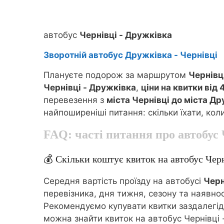
автобус
Чернівці - Дружківка
Зворотній автобус Дружківка - Чернівці
Плануєте подорож за маршрутом
Чернівц
Чернівці - Дружківка
,
ціни на квитки від 
перевезення з
міста Чернівці до міста Д
найпоширеніші питання: скільки їхати, кол
FAQ: часті питання про автобус
💰 Скільки коштує квиток на автобус Чер
Середня вартість проїзду на автобусі
Черн
перевізника, дня тижня, сезону та наявнос
Рекомендуємо купувати квитки заздалегідь 
можна знайти квиток на автобус Чернівці 