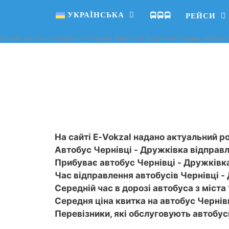
УКРАЇНСЬКА
🚍🚍🚍
РЕЙСИ
Онлайн квитки на автобуси по Україні, Європі та Туреччині. Купити, заброню
На сайті E-Vokzal надано актуальний ро
Автобус Чернівці - Дружківка відправля
Прибуває автобус Чернівці - Дружківка 
Час відправлення автобусів Чернівці - 
Середній час в дорозі автобуса з міста 
Середня ціна квитка на автобус Чернівц
Перевізники, які обслуговують автобу