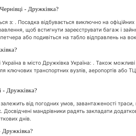
 Чернівці - Дружківка?
ься з:
. Посадка відбувається виключно на офіційних
равлення, щоб встигнути зареєструвати багаж і зайня
петчера або подивіться на табло відправлень на вок
жківка?
 Україна в місто Дружківка Україна:
. Також можливі
ля ключових транспортних вузлів, аеропортів або ТЦ
і - Дружківка?
і залежить від погодних умов, завантаженості траси,
ок. Досвідчені мандрівники радять закладати додатк
ткових днів.
- Дружківка?