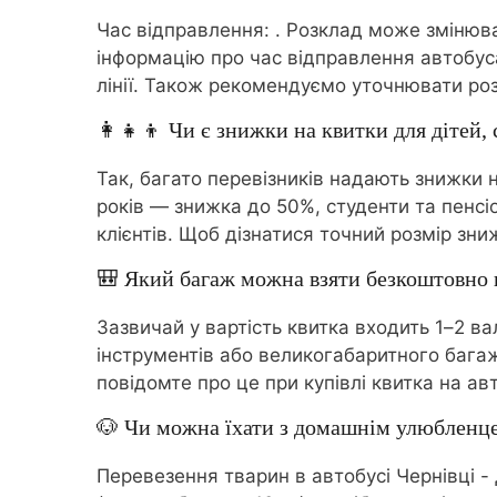
Час відправлення:
. Розклад може змінюва
інформацію про час відправлення автобус
лінії. Також рекомендуємо уточнювати роз
👩‍👧‍👦 Чи є знижки на квитки для дітей, 
Так, багато перевізників надають знижки н
років — знижка до 50%, студенти та пенсі
клієнтів. Щоб дізнатися точний розмір зни
🎒 Який багаж можна взяти безкоштовно в
Зазвичай у вартість квитка входить 1–2 в
інструментів або великогабаритного бага
повідомте про це при купівлі квитка на а
🐶 Чи можна їхати з домашнім улюбленц
Перевезення тварин в автобусі Чернівці -