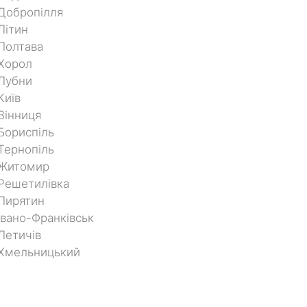
Добропілля
Літин
Полтава
Хорол
Лубни
Київ
Вінниця
Бориспіль
Тернопіль
 Житомир
Решетилівка
Пирятин
Івано-Франківськ
Летичів
 Хмельницький