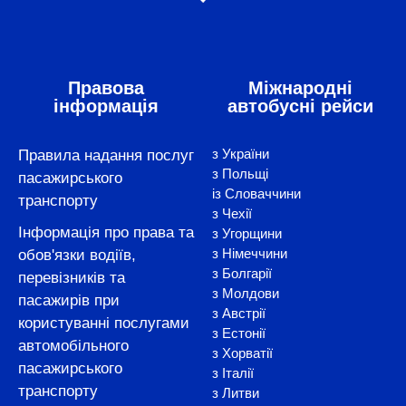
Правова
Міжнародні
інформація
автобусні рейси
з України
Правила надання послуг
з Польщі
пасажирського
із Словаччини
транспорту
з Чехії
Інформація про права та
з Угорщини
з Німеччини
обов'язки водіїв,
з Болгарії
перевізників та
з Молдови
пасажирів при
з Австрії
користуванні послугами
з Естонії
автомобільного
з Хорватії
пасажирського
з Італії
транспорту
з Литви