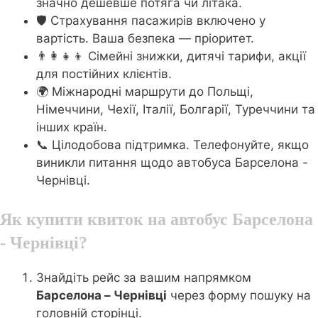
значно дешевше потяга чи літака.
🛡️ Страхування пасажирів включено у
вартість. Ваша безпека — пріоритет.
👨‍👩‍👧‍👦 Сімейні знижки, дитячі тарифи, акції
для постійних клієнтів.
🌍 Міжнародні маршрути до Польщі,
Німеччини, Чехії, Італії, Болгарії, Туреччини та
інших країн.
📞 Цілодобова підтримка. Телефонуйте, якщо
виникли питання щодо автобуса Барселона -
Чернівці.
Як купити квиток на автобус Барселона
- Чернівці?
Знайдіть рейс за вашим напрямком
Барселона – Чернівці
через форму пошуку на
головній сторінці.