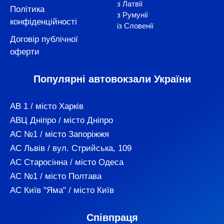
з Латвії
Політика
з Румунії
конфіденційності
із Словенії
Договір публічної
оферти
Популярні автовокзали України
АВ 1 / місто Харків
АВЦ Дніпро / місто Дніпро
АС №1 / місто Запоріжжя
АС Львів / вул. Стрийська, 109
АС Старосінна / місто Одеса
АС №1 / місто Полтава
АС Київ "Яма" / місто Київ
Співпраця