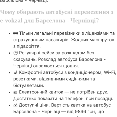
Барселона - Чернівці.
Чому обирають автобусні перевезення з
e-vokzal для Барселона - Чернівці?
🚌 Тільки легальні перевізники з ліцензіями та
страхуванням пасажирів. Жодних маршруток
з підворіття.
🕒 Регулярні рейси за розкладом без
скасувань. Розклад автобуса Барселона -
Чернівці оновлюється щодня.
💺 Комфортні автобуси з кондиціонером, Wi-Fi,
розетками, відкидними сидіннями та
біотуалетами.
🎫 Електронний квиток — не потрібен друк.
Достатньо показати на телефоні при посадці.
💰 Доступні ціни. Вартість квитка на автобус
Барселона - Чернівці — від 9866 грн, що