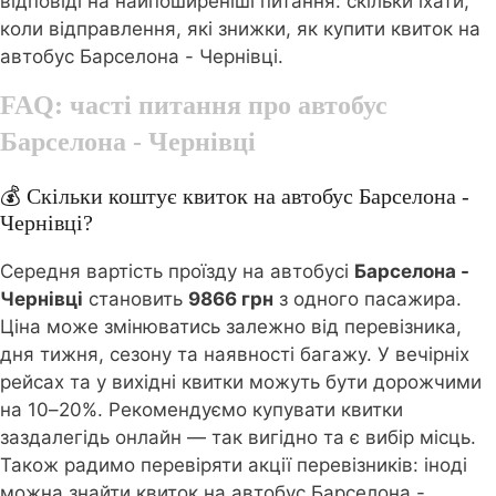
відповіді на найпоширеніші питання: скільки їхати,
коли відправлення, які знижки, як купити квиток на
автобус Барселона - Чернівці.
FAQ: часті питання про автобус
Барселона - Чернівці
💰 Скільки коштує квиток на автобус Барселона -
Чернівці?
Середня вартість проїзду на автобусі
Барселона -
Чернівці
становить
9866 грн
з одного пасажира.
Ціна може змінюватись залежно від перевізника,
дня тижня, сезону та наявності багажу. У вечірніх
рейсах та у вихідні квитки можуть бути дорожчими
на 10–20%. Рекомендуємо купувати квитки
заздалегідь онлайн — так вигідно та є вибір місць.
Також радимо перевіряти акції перевізників: іноді
можна знайти квиток на автобус Барселона -